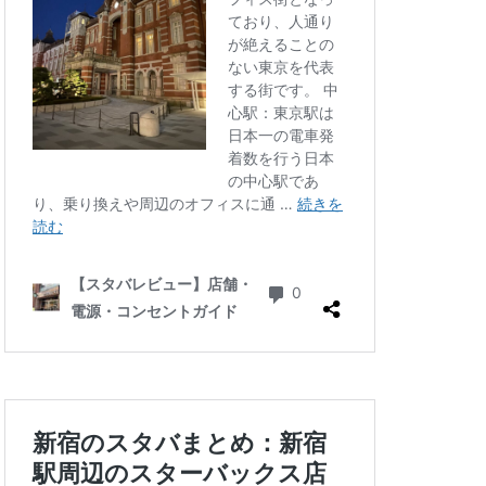
三ツ境
三軒茶屋
徒町
上野駅
中央自動車道
ゾ
九段下
井の頭公園
グラン
代々木公園
華街
光が丘
六本木
北千住
千葉公園
線
南砂町
駅
名古屋高島屋