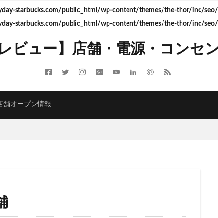
ay-starbucks.com/public_html/wp-content/themes/the-thor/inc/seo/d
ay-starbucks.com/public_html/wp-content/themes/the-thor/inc/seo/d
ITMELSA
GINZA SIX
Greener Stores
JINS
JR
JR南武線
レビュー】店舗・電源・コンセ
LOUNGE&CAFE
MIYASHITA PARK
My フルーツ³ フラペチーノⓇ
 Coffee
NEOPASA
Olive LOUNGE
OPA
Princi
SHARE 
ARBUCKS GINZA HOUSE
T-SITE
Teavana
Think Lab
TSUTA
TORE
TSUTAYABOOKSTORE
あざみ野
おしゃれ
お台場
店舗オープン情報
さいたま市
さいたま新都心
ささしまライブ
そごう千葉
そ
たまプラーザ
つくば
つくばエクスプレス
つくば駅
にこ
ふじみ野
ふじみ野市
まとめ
みなとみらい
ゆめが丘
ゆ
ららぽーと富士見
ららテラス
ららテラス川口
アウトレット
アトレ大森
アトレ川崎
アトレ新浦安
アピタテラス
アリ
アークヒルズ
イオン
イオンモール
イオンモール上尾
イオン
部
イオンモール津田沼
イオンモール羽生
イオンレイクタウン
舗
イオン金沢八景
イクスピアリ
イグジットメルサ
イタリアンベーカ