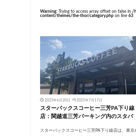
イトーヨーカドー
Warning
: Trying to access array offset on false in
/
エキュート立川
content/themes/the-thor/category.php
on line
63
カインズ
カ
グランスタ東京
コースカベイサイ
シャポー
シ
スターバックス 
センター北
ティバーナ
トナリエキュート
ハレノテラス
2023年6月20日
2025年7月17日
ピオニウォーク
スターバックスコーヒー三芳PA下り線
ベイシア富里
店：関越道三芳パーキング内のスタバ
ミヤシタパーク
スターバックスコーヒー三芳PA下り線店は、東京
ヤエチカ
ヤ