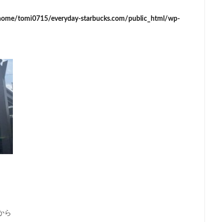
イーアス
エキア
エキア竹ノ塚
エキナカ
エキュート
home/tomi0715/everyday-starbucks.com/public_html/wp-
エキュート赤羽
エトモ池上
エミオ練馬
オススメ店舗
オ
インズホーム
カフェ
ギンザシックス
クイーンズスクエア
グ
グランデュオ立川
コクーンシティ
コレド室町
コレド室町テラ
ド
サンケイビル
サンシャインシティ
サービスエリア
シモキ
ャポー新小岩
ジョイナス
スタバ
スタバ1号店
スターバック
ティー＆カフェ
スターバックスギンザハウス
スターバックスリザーブ
センター南
セントラルパーク
ソラマチ
タワーマンション
ダ
テイクアウト
テイクアウト専門
テイクアウト専門店
ディバーナ
トリトンスクエア
ドライブスルー
ニュウマン
ニュウマン横
バスターミナル東京八重洲
パーキングエリア
ビーンズ
ビーンズ
フルルガーデン八千代
プリンチ
プルデンシャルタワー
ベイシ
ペリエ千葉
ペリエ海浜幕張
マルイ
マロニエゲート
マーケ
ムスブ田町
メトロピア
モザイクモール港北
モラージュ菖蒲
から
マダ電機
ヨリマチ
ラシック
ラスカ熱海
ラゾーナ川崎