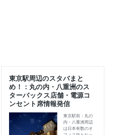
エキュート上野
ートバックス
ランスタ
ス
コンセント
タエキウエ
ス
セレオ八王子
イエー
ツタヤ
浜
ハラカド
亀有
ア
ットプレイス
モリタウン
ララガーデン