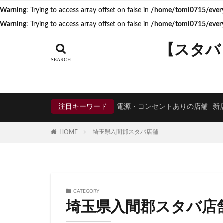
Warning
: Trying to access array offset on false in
/home/tomi0715/everyd
タグ
Warning
: Trying to access array offset on false in
/home/tomi0715/everyd
CIAL鶴見
EX
【スタバ
KDDI
KITTE
Neighborhood and
starbucks
ST
TSUTAYA BOOKS
注目キーワード
電源・コンセントありの店舗
新
くまざわ書店
そよら横浜高田
埼玉県入間郡スタバ店舗
HOME
ひばりヶ丘
ららぽーと
アトレヴィ大塚
アリオ川口
CATEGORY
イオンモール春日
埼玉県入間郡スタバ店
イオン板橋