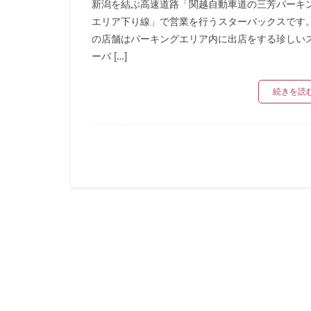
新潟を結ぶ高速道路「関越自動車道の三芳パーキ
リージョナルラン
エリア下り線」で営業を行うスターバックスです。
三井アウトレット
の店舗はパーキングエリア内に出店をする珍しい
三鷹市
三鷹
ーバ […]
下北沢
下高
続きを読
中央道
中山
丸の内パークビル
亀戸
亀有
京急
京急川
京浜東北線
代官山
代官山
入間川
八千
六本木ヒルズ
北参道
北戸
千葉市
千葉
南船橋
南越