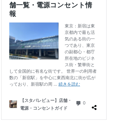
四ツ谷
国体通り
地下鉄
坂戸
大倉山
大和
大手町
大船
学芸大学駅
小川町駅
小平市
川口駅
川島町
川駅
帝京大学
府中競馬場駅
志木駅
志茂
学病院
成城
塚駅
戸田公園
文化村
新三郷
ービル