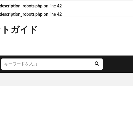
escription_robots.php
on line
42
escription_robots.php
on line
42
JR西日本
ントガイド
LOUNGE
YA
お茶の水
ごう横浜
にこテラス
めが丘ソラトス
アトレ
オ
アリオ北砂
モール与野
イオン市川妙典
リー