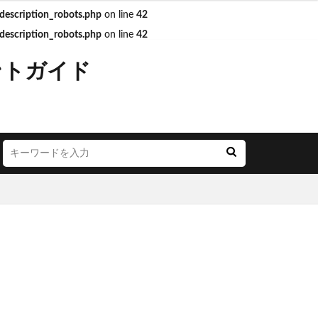
escription_robots.php
on line
42
escription_robots.php
on line
42
JR西日本
ントガイド
LOUNGE
YA
お茶の水
ごう横浜
にこテラス
めが丘ソラトス
アトレ
オ
アリオ北砂
モール与野
イオン市川妙典
リー