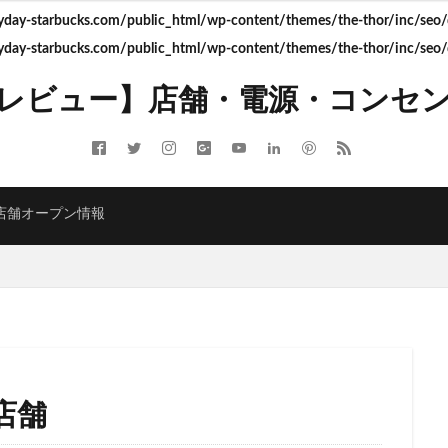
ay-starbucks.com/public_html/wp-content/themes/the-thor/inc/seo/d
ay-starbucks.com/public_html/wp-content/themes/the-thor/inc/seo/d
ITMELSA
GINZA SIX
Greener Stores
JINS
JR
JR南武線
レビュー】店舗・電源・コンセ
LOUNGE&CAFE
MIYASHITA PARK
My フルーツ³ フラペチーノⓇ
 Coffee
NEOPASA
Olive LOUNGE
OPA
Princi
SHARE 
ARBUCKS GINZA HOUSE
T-SITE
Teavana
Think Lab
TSUTA
TORE
TSUTAYABOOKSTORE
あざみ野
おしゃれ
お台場
店舗オープン情報
さいたま市
さいたま新都心
ささしまライブ
そごう千葉
そ
たまプラーザ
つくば
つくばエクスプレス
つくば駅
にこ
ふじみ野
ふじみ野市
まとめ
みなとみらい
ゆめが丘
ゆ
ららぽーと富士見
ららテラス
ららテラス川口
アウトレット
アトレ大森
アトレ川崎
アトレ新浦安
アピタテラス
アリ
アークヒルズ
イオン
イオンモール
イオンモール上尾
イオン
部
イオンモール津田沼
イオンモール羽生
イオンレイクタウン
店舗
イオン金沢八景
イクスピアリ
イグジットメルサ
イタリアンベーカ