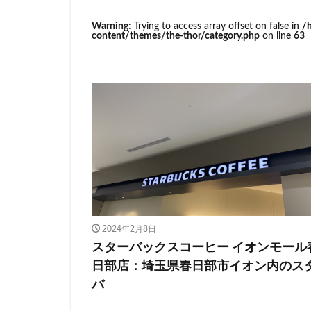
イトーヨーカドー
Warning
: Trying to access array offset on false in
/
エキュート立川
content/themes/the-thor/category.php
on line
63
カインズ
カ
グランスタ東京
コースカベイサイ
シャポー
シ
スターバックス 
センター北
ティバーナ
トナリエキュート
ハレノテラス
2024年2月8日
ピオニウォーク
スターバックスコーヒー イオンモール
ベイシア富里
日部店：埼玉県春日部市イオン内のス
ミヤシタパーク
バ
ヤエチカ
ヤ