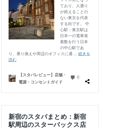
三ツ境
三軒茶屋
徒町
上野駅
中央自動車道
ゾ
九段下
井の頭公園
グラン
代々木公園
華街
光が丘
六本木
北千住
千葉公園
線
南砂町
駅
名古屋高島屋