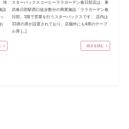
、埼
スターバックスコーヒーララガーデン春日部店は、東
ドマークストア
ルミネ横浜
ルミネ池袋
ルミネ立川
一覧
施設
武春日部駅西口徒歩数分の商業施設「ララガーデン春
パーク
三井住友銀行
三田
三田駅
三菱ビル
三越前
バッ
日部」1階で営業を行うスターバックスです。 店内は
駅
上大岡
上尾市
上智大学
上野
上野公園
上野御
お
33席の席が設置されており、店舗外にも4席のテーブ
井戸
世田谷代田
世田谷区
中央区
中央大学
中央林間
ル席 […]
中目黒
中野
中野坂上
中野駅
丸の内
丸の内オア
む
続きを読む
丸の内ビル
丸ビル
久喜
久喜市
久喜駅
久屋大通
二俣川
二子玉川
二子玉川ライズ
二子玉川公園
五反田
崎駅
京急百貨店
京急鶴見駅
京成千葉駅
京橋
京橋エド
京王井の頭線
京王新線
京王線
仙川
代々木
代々木上原
T-SITE
代沢
伊勢原
伏見
佐倉
信濃町
元町・中
代緑が丘
八幡山
八王子駅
八重洲
八重洲地下街
公園
六本木一丁目
内幸町
再開発
勝どき
勝どき駅
北区
田
北谷町
千代田区
千歳烏山
千歳船橋
千葉中央駅
駅
千駄ヶ谷
半蔵門
半蔵門線
南与野
南千住
南武
谷
南越谷駅
原宿
吉祥寺
名古屋
名古屋市
名古屋