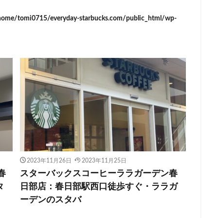
イーアス
エキア
エキア竹ノ塚
エキナカ
エキュート
home/tomi0715/everyday-starbucks.com/public_html/wp-
エキュート赤羽
エトモ池上
エミオ練馬
オススメ店舗
オ
インズホーム
カフェ
ギンザシックス
クイーンズスクエア
グ
グランデュオ立川
コクーンシティ
コレド室町
コレド室町テラ
ド
サンケイビル
サンシャインシティ
サービスエリア
シモキ
ャポー新小岩
ジョイナス
スタバ
スタバ1号店
スターバック
ティー＆カフェ
スターバックスギンザハウス
スターバックスリザーブ
センター南
セントラルパーク
ソラマチ
タワーマンション
ダ
テイクアウト
テイクアウト専門
テイクアウト専門店
ディバーナ
トリトンスクエア
ドライブスルー
ニュウマン
ニュウマン横
バスターミナル東京八重洲
パーキングエリア
ビーンズ
ビーンズ
2023年11月26日
2023年11月25日
フルルガーデン八千代
プリンチ
プルデンシャルタワー
ベイシ
春
スターバックスコーヒーララガーデン春
ペリエ千葉
ペリエ海浜幕張
マルイ
マロニエゲート
マーケ
タ
日部店：春日部駅西口徒歩すぐ・ララガ
ムスブ田町
メトロピア
モザイクモール港北
モラージュ菖蒲
ーデンのスタバ
マダ電機
ヨリマチ
ラシック
ラスカ熱海
ラゾーナ川崎