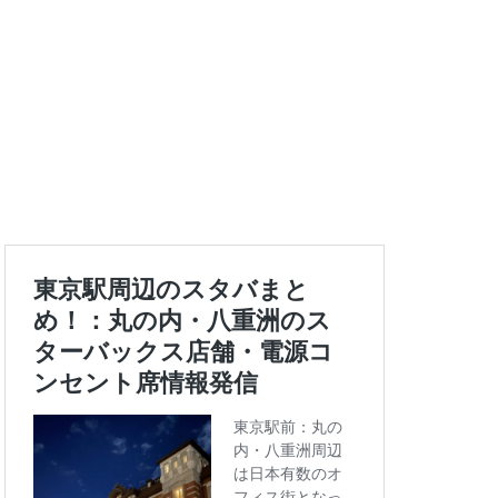
エキュート上野
ートバックス
ランスタ
ス
コンセント
タエキウエ
ス
セレオ八王子
イエー
ツタヤ
浜
ハラカド
亀有
ア
ットプレイス
モリタウン
ララガーデン