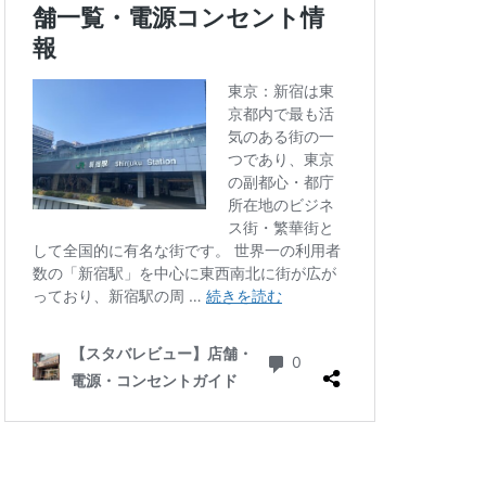
四ツ谷
国体通り
地下鉄
坂戸
大倉山
大和
大手町
大船
学芸大学駅
小川町駅
小平市
川口駅
川島町
川駅
帝京大学
府中競馬場駅
志木駅
志茂
学病院
成城
塚駅
戸田公園
文化村
新三郷
ービル