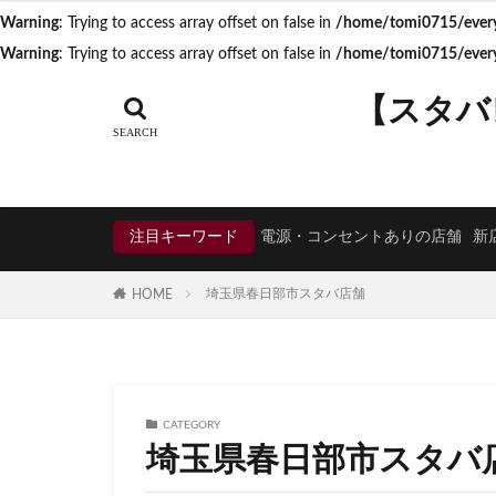
Warning
: Trying to access array offset on false in
/home/tomi0715/everyd
タグ
Warning
: Trying to access array offset on false in
/home/tomi0715/everyd
CIAL鶴見
EX
【スタバ
KDDI
KITTE
Neighborhood and
starbucks
ST
TSUTAYA BOOKS
注目キーワード
電源・コンセントありの店舗
新
くまざわ書店
そよら横浜高田
埼玉県春日部市スタバ店舗
HOME
ひばりヶ丘
ららぽーと
アトレヴィ大塚
アリオ川口
CATEGORY
イオンモール春日
埼玉県春日部市スタバ
イオン板橋