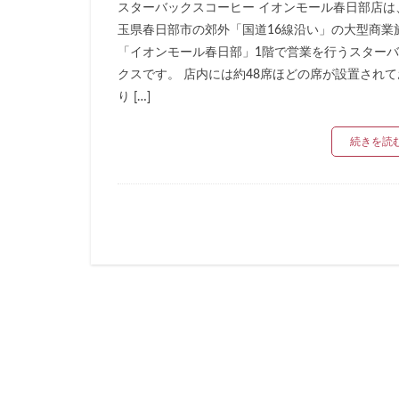
スターバックスコーヒー イオンモール春日部店は
リージョナルラン
玉県春日部市の郊外「国道16線沿い」の大型商業
三井アウトレット
「イオンモール春日部」1階で営業を行うスター
三鷹市
三鷹
クスです。 店内には約48席ほどの席が設置されて
下北沢
下高
り […]
中央道
中山
続きを読
丸の内パークビル
亀戸
亀有
京急
京急川
京浜東北線
代官山
代官山
入間川
八千
六本木ヒルズ
北参道
北戸
千葉市
千葉
南船橋
南越