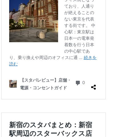
三ツ境
三軒茶屋
徒町
上野駅
中央自動車道
ゾ
九段下
井の頭公園
グラン
代々木公園
華街
光が丘
六本木
北千住
千葉公園
線
南砂町
駅
名古屋高島屋