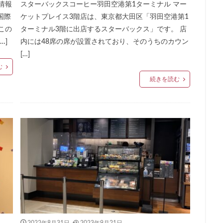
情報
スターバックスコーヒー羽田空港第1ターミナル マー
ドマークストア
ルミネ横浜
ルミネ池袋
ルミネ立川
一覧
国際
ケットプレイス3階店は、東京都大田区「羽田空港第1
パーク
三井住友銀行
三田
三田駅
三菱ビル
三越前
この
ターミナル3階に出店するスターバックス」です。 店
駅
上大岡
上尾市
上智大学
上野
上野公園
上野御
…]
内には48席の席が設置されており、そのうちのカウン
井戸
世田谷代田
世田谷区
中央区
中央大学
中央林間
[…]
む
中目黒
中野
中野坂上
中野駅
丸の内
丸の内オア
続きを読む
丸の内ビル
丸ビル
久喜
久喜市
久喜駅
久屋大通
二俣川
二子玉川
二子玉川ライズ
二子玉川公園
五反田
崎駅
京急百貨店
京急鶴見駅
京成千葉駅
京橋
京橋エド
京王井の頭線
京王新線
京王線
仙川
代々木
代々木上原
T-SITE
代沢
伊勢原
伏見
佐倉
信濃町
元町・中
代緑が丘
八幡山
八王子駅
八重洲
八重洲地下街
公園
六本木一丁目
内幸町
再開発
勝どき
勝どき駅
北区
田
北谷町
千代田区
千歳烏山
千歳船橋
千葉中央駅
駅
千駄ヶ谷
半蔵門
半蔵門線
南与野
南千住
南武
谷
南越谷駅
原宿
吉祥寺
名古屋
名古屋市
名古屋