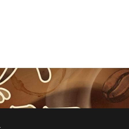
立川
笹塚駅
築地
缶コーヒー
自由が丘駅
崎
茅場町
蒲田駅
蓮根
虎ノ門
西友
西台
西船橋駅
赤坂サカス
リア
路面店
公園
銀座コリドー街
佐ヶ谷
青山