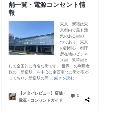
四ツ谷
国体通り
地下鉄
坂戸
大倉山
大和
大手町
大船
学芸大学駅
小川町駅
小平市
川口駅
川島町
川駅
帝京大学
府中競馬場駅
志木駅
志茂
学病院
成城
塚駅
戸田公園
文化村
新三郷
ービル