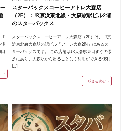
2022年8月31日
2023年9月21日
名鉄神宮前
名駅
和光
和光駅
品川駅
営業時間
ター
スターバックスコーヒーアトレ大森店
国道124号線
国道1号線
国際通り
土呂
土浦
地下街
飛
（2F）：JR京浜東北線・大森駅駅ビル2階
多摩ニュータウン
多摩境
大久保
大井町
大人の街
のスターバックス
大学内の店舗
大学病院
大宮
大宮駅
大崎
大崎駅
HE
スターバックスコーヒーアトレ大森店（2F）は、JR京
大手町プレイス
大手町駅
大森
大森駅
大泉学園
大津通
空港
浜東北線大森駅の駅ビル「アトレ大森2階」にあるス
大阪高島屋
天王町
太田市
奥沢
妙典
学園の森
羽田
ターバックスです。 この店舗はJR大森駅東口すぐの場
富岡バイパス
富里
小作
小山
小岩
小川町
所にあり、大森駅から出ることなく利用ができる便利
[…]
原駅
小田急
小田急百貨店
山手通り
岡崎市
川口
む
川崎駅
川越
川越市
川越駅
市ヶ谷
市ヶ谷駅
市
続きを読む
塚駅
年末年始
広い
広いカフェ
広尾
府中本町駅
台
御徒町
御成門
御茶ノ水
御茶ノ水ソラシティ
志木
寿ガーデンプレイス
恵比寿駅
恵那峡
愛宕ヒルズ
慶應義塾大
成増
成増駅
成田空港
成田空港第1ターミナル
戸塚
戸
市
所沢駅
手話
押上
持ち帰り
改札内
改札外
商品
新大久保
新大阪
新大阪駅
新宿
新宿グリーンタワ