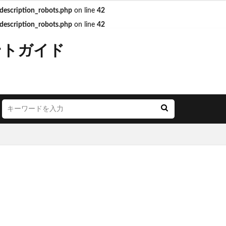
escription_robots.php
on line
42
escription_robots.php
on line
42
JR西日本
ントガイド
LOUNGE
YA
お茶の水
ごう横浜
にこテラス
めが丘ソラトス
アトレ
オ
アリオ北砂
モール与野
イオン市川妙典
リー