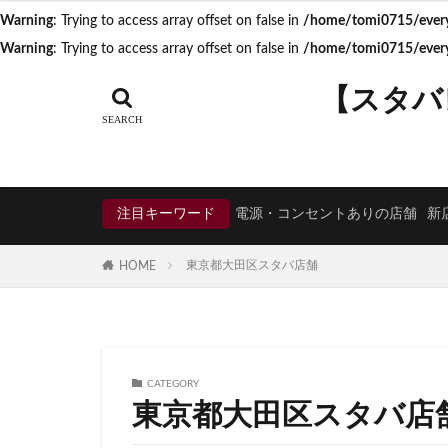
Warning
: Trying to access array offset on false in
/home/tomi0715/everyd
タグ
Warning
: Trying to access array offset on false in
/home/tomi0715/everyd
CIAL鶴見
EX
【スタバ
KDDI
KITTE
Neighborhood and
starbucks
ST
TSUTAYA BOOKS
注目キーワード
電源・コンセントありの店舗
新
くまざわ書店
そよら横浜高田
東京都大田区スタバ店舗
HOME
ひばりヶ丘
ららぽーと
アトレヴィ大塚
アリオ川口
CATEGORY
イオンモール春日
東京都大田区スタバ店
イオン板橋