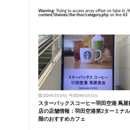
イトーヨーカドー
Warning
: Trying to access array offset on false in
/
エキュート立川
content/themes/the-thor/category.php
on line
63
カインズ
カ
グランスタ東京
コースカベイサイ
シャポー
シ
スターバックス 
センター北
ティバーナ
トナリエキュート
ハレノテラス
2024年3月14日
2024年3月11日
ピオニウォーク
スターバックスコーヒー羽田空港 蔦屋
ベイシア富里
店の店舗情報：羽田空港第2ターミナル
ミヤシタパーク
階のおすすめカフェ
ヤエチカ
ヤ