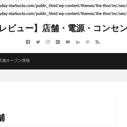
ay-starbucks.com/public_html/wp-content/themes/the-thor/inc/seo/d
ay-starbucks.com/public_html/wp-content/themes/the-thor/inc/seo/d
ITMELSA
GINZA SIX
Greener Stores
JINS
JR
JR南武線
レビュー】店舗・電源・コンセ
LOUNGE&CAFE
MIYASHITA PARK
My フルーツ³ フラペチーノⓇ
 Coffee
NEOPASA
Olive LOUNGE
OPA
Princi
SHARE 
ARBUCKS GINZA HOUSE
T-SITE
Teavana
Think Lab
TSUTA
TORE
TSUTAYABOOKSTORE
あざみ野
おしゃれ
お台場
店舗オープン情報
さいたま市
さいたま新都心
ささしまライブ
そごう千葉
そ
たまプラーザ
つくば
つくばエクスプレス
つくば駅
にこ
ふじみ野
ふじみ野市
まとめ
みなとみらい
ゆめが丘
ゆ
ららぽーと富士見
ららテラス
ららテラス川口
アウトレット
アトレ大森
アトレ川崎
アトレ新浦安
アピタテラス
アリ
アークヒルズ
イオン
イオンモール
イオンモール上尾
イオン
部
イオンモール津田沼
イオンモール羽生
イオンレイクタウン
舗
イオン金沢八景
イクスピアリ
イグジットメルサ
イタリアンベーカ