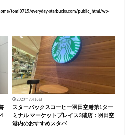
イーアス
エキア
エキア竹ノ塚
エキナカ
エキュート
home/tomi0715/everyday-starbucks.com/public_html/wp-
エキュート赤羽
エトモ池上
エミオ練馬
オススメ店舗
オ
インズホーム
カフェ
ギンザシックス
クイーンズスクエア
グ
グランデュオ立川
コクーンシティ
コレド室町
コレド室町テラ
ド
サンケイビル
サンシャインシティ
サービスエリア
シモキ
ャポー新小岩
ジョイナス
スタバ
スタバ1号店
スターバック
ティー＆カフェ
スターバックスギンザハウス
スターバックスリザーブ
センター南
セントラルパーク
ソラマチ
タワーマンション
ダ
テイクアウト
テイクアウト専門
テイクアウト専門店
ディバーナ
トリトンスクエア
ドライブスルー
ニュウマン
ニュウマン横
バスターミナル東京八重洲
パーキングエリア
ビーンズ
ビーンズ
2023年9月18日
フルルガーデン八千代
プリンチ
プルデンシャルタワー
ベイシ
書
スターバックスコーヒー羽田空港第1ター
ペリエ千葉
ペリエ海浜幕張
マルイ
マロニエゲート
マーケ
4
ミナル マーケットプレイス3階店：羽田空
ムスブ田町
メトロピア
モザイクモール港北
モラージュ菖蒲
港内のおすすめスタバ
マダ電機
ヨリマチ
ラシック
ラスカ熱海
ラゾーナ川崎