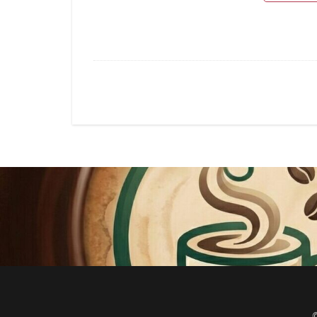
神田駅
神谷
立川伊勢丹
築地本願寺
羽村市
羽生
舞浜
船橋
茗荷谷
草加
蓮田サービスエリ
虎ノ門ヒルズ
西国分寺
西
調布
調布パ
赤坂溜池タワー
辻堂駅
那覇
都築パーキングエ
銀座コリドー通り
阿佐ヶ谷駅