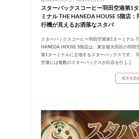
2023年9月17日
2023年9月17日
名鉄名古屋駅
スターバックスコーヒー羽田空港第1
国立競技場
ミナル THE HANEDA HOUSE 5階店：
外苑
外苑前
行機が見えるお洒落なスタバ
大塚
大学
スターバックスコーヒー羽田空港第1ターミナル T
大手町ビル
HANEDA HOUSE 5階店は、東京都大田区の羽田
大船駅
大門
第1ターミナルに立地するスターバックスです。 
富士市
富岡
空港には複数のスターバックスが出店を行 […]
小手指
小田
続きを読
川崎ルフロン
幕張豊砂
平
府中駅
弥生
恵比寿
恵比
成城学園前
戸田市
所沢
新丸ビル
新