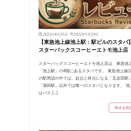
新宿マインズタワ
新宿野村ビル
新横浜
新橋
新青梅街道
2022年8月25日
2022年9月24日
日本大学板橋病院
【東急池上線池上駅：駅ビルのスタバ
日産
日産グ
スターバックスコーヒーエトモ池上店
明治神宮前
スターバックスコーヒーエトモ池上店は、東急池
朝霞
朝霞駅
「池上駅」の4階にあるスタバです。 東急池上線
東京23区
東
の駅周辺の中では、起点と終点になる「五反田駅
東京ドームシティ
「蒲田駅」以外では唯一のスタバとなります。 池
はバス […]
東京ミッドタウン
東京ワールドゲー
続きを読
東名高速道路
東急世田谷線
東武百貨店