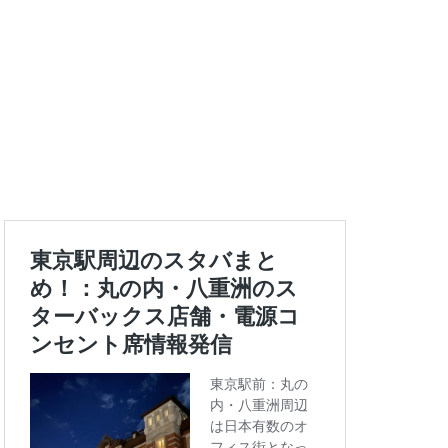
エキュート上野
ートバックス
ランスタ
ス
コンセント
タエキウエ
ス
セレオ八王子
イエー
ツタヤ
浜
ハラカド
亀有
ア
ットプレイス
モリタウン
ララガーデン