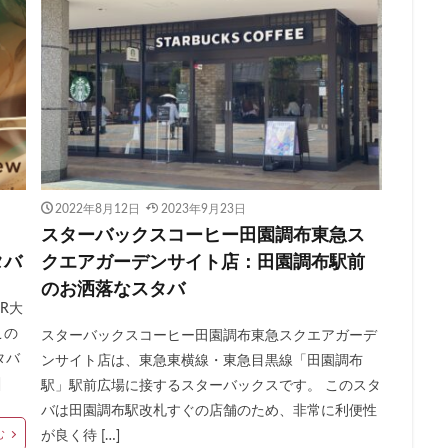
柏の葉キャンパス
柏駅
柏高島屋
栄
桜木町
桶川市
浜
横浜ビジネスパーク
横浜ベイサイド
横浜ポルタ
横浜モア
横浜駅
横須賀
横須賀中央
横須賀線
歌舞伎町
武蔵中原
蔵小杉
武蔵小杉病院
武蔵村山
武蔵浦和
武蔵溝ノ口
水
汐留シティセンター
江戸川区
江東区
池上駅
池尻大橋
袋西口
池袋駅
津田沼
流山おおたかの森
浅草
浜名湖
リア
浜松
浜松城公園
浜松町
浜松駅
浜田山
浦和
2022年8月12日
2023年9月23日
張
海老名サービスエリア
淡路町駅
深夜営業
深谷市
淵
スターバックスコーヒー田園調布東急ス
タバ
クエアガーデンサイト店：田園調布駅前
クラステージ
渋谷スクランブルスクエア
渋谷ストリーム
渋谷パル
のお洒落なスタバ
渋谷フクラス
渋谷マークシティ
渋谷駅
港北ミナモ
港北東
R大
湘南新宿ライン
溜池山王
溝の口
滑川町
熊谷
熊
この
スターバックスコーヒー田園調布東急スクエアガーデ
山市
狭山市
王子
珍しい
環境
用賀
田園調布
タバ
ンサイト店は、東急東横線・東急目黒線「田園調布
田町駅
田端
甲州街道
町田市
町田駅
病院
登戸
]
駅」駅前広場に接するスターバックスです。 このスタ
バは田園調布駅改札すぐの店舗のため、非常に利便性
目黒
目黒区
目黒駅
相模大野
相鉄
相鉄いずみ野
む
が良く待 […]
文谷
祐天寺
神之池緑地公園
神保町
神宮前
神栖