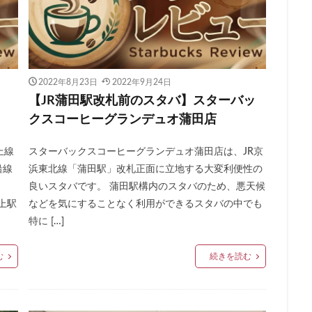
ー
新宿マルイ
新宿三丁目
新宿御苑
新宿御苑前
新宿西
新宿駅
新小岩
新幹線
新座市
新御茶ノ水
新杉田
新橋駅
新津田沼
新浦安
新百合ヶ丘
新綱島
新越
新高島
日吉
日本テレビ
日本初店舗
日本医科大学
日本
2022年8月23日
2022年9月24日
日本橋
日本橋高島屋
日比谷
日比谷シティ
日比谷公園
】
【JR蒲田駅改札前のスタバ】スターバッ
ローバル本社ギャラリー
日野市
早稲田
旭橋
明大前
明
クスコーヒーグランデュオ蒲田店
星川
春日部
昭島
昭島駅
晴海
有楽町
有楽町ビル
上線
スターバックスコーヒーグランデュオ蒲田店は、JR京
木場
未来屋書店
本川越駅
本郷三丁目
札幌
村上
沿線
浜東北線「蒲田駅」改札正面に立地する大変利便性の
京ガーデンテラス紀尾井町
東京スカイツリー
東京ディズニーリゾート
」
良いスタバです。 蒲田駅構内のスタバのため、悪天候
東京ビッグサイト
東京ミッドタウン
東京ミッドタウン八重洲
上駅
などを気にすることなく利用ができるスタバの中でも
特に […]
日比谷
東京メトロ
東京メトロ半蔵門線
東京メトロ東西線
東
ト
東京国際フォーラム
東京理科大学
東京駅
東別院
東
む
続きを読む
東大
東大宮
東小金井
東急
東急スクエア
東急ツイン
東急東横線
東急田園都市線
東急蒲田駅
東戸塚
東松山
東武練馬
東池袋
東海道新幹線
東葉高速鉄道
東銀座
東