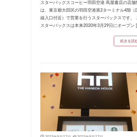
スターバックスコーヒー羽田空港 蔦屋書店の店舗
リージョナルラン
は、東京都大田区の羽田空港第2ターミナル4階（
三井アウトレット
線入口付近）で営業を行うスターバックスです。 
三鷹市
三鷹
スターバックスは本来2020年3月29日にオープン [
下北沢
下高
続きを読
中央道
中山
丸の内パークビル
亀戸
亀有
京急
京急川
京浜東北線
代官山
代官山
入間川
八千
六本木ヒルズ
北参道
北戸
千葉市
千葉
南船橋
南越