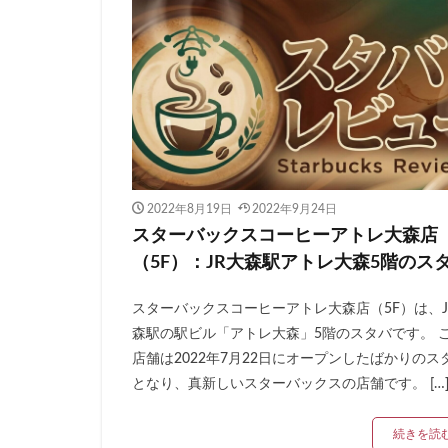
板橋区
柏
森林公園
横
横浜市役所
武蔵小山
武
汐入
汐留
池袋東口
池
浜名湖サービスエ
2022年8月19日
2022年9月24日
浦安
海浜幕
スターバックスコーヒーアトレ大森店
（5F）：JR大森駅アトレ大森5階のス
渋谷
渋谷サ
渋谷ヒカリエ
スターバックスコーヒーアトレ大森店（5F）は、J
湘南
湘南台
森駅の駅ビル「アトレ大森」5階のスタバです。 
熱田神宮
犬
店舗は2022年7月22日にオープンしたばかりのス
田町タワー
となり、真新しいスターバックスの店舗です。 […
皇居
目白駅
続きを読
研究学園
碑