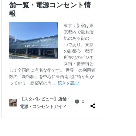
四ツ谷
国体通り
地下鉄
坂戸
大倉山
大和
大手町
大船
学芸大学駅
小川町駅
小平市
川口駅
川島町
川駅
帝京大学
府中競馬場駅
志木駅
志茂
学病院
成城
塚駅
戸田公園
文化村
新三郷
ービル