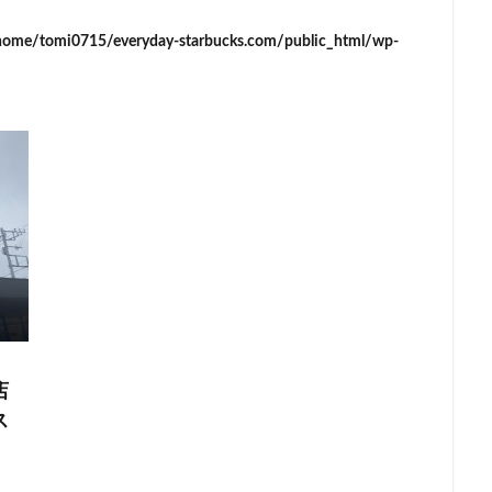
イーアス
エキア
エキア竹ノ塚
エキナカ
エキュート
home/tomi0715/everyday-starbucks.com/public_html/wp-
エキュート赤羽
エトモ池上
エミオ練馬
オススメ店舗
オ
インズホーム
カフェ
ギンザシックス
クイーンズスクエア
グ
グランデュオ立川
コクーンシティ
コレド室町
コレド室町テラ
ド
サンケイビル
サンシャインシティ
サービスエリア
シモキ
ャポー新小岩
ジョイナス
スタバ
スタバ1号店
スターバック
ティー＆カフェ
スターバックスギンザハウス
スターバックスリザーブ
センター南
セントラルパーク
ソラマチ
タワーマンション
ダ
テイクアウト
テイクアウト専門
テイクアウト専門店
ディバーナ
トリトンスクエア
ドライブスルー
ニュウマン
ニュウマン横
バスターミナル東京八重洲
パーキングエリア
ビーンズ
ビーンズ
フルルガーデン八千代
プリンチ
プルデンシャルタワー
ベイシ
店
ペリエ千葉
ペリエ海浜幕張
マルイ
マロニエゲート
マーケ
ス
ムスブ田町
メトロピア
モザイクモール港北
モラージュ菖蒲
マダ電機
ヨリマチ
ラシック
ラスカ熱海
ラゾーナ川崎