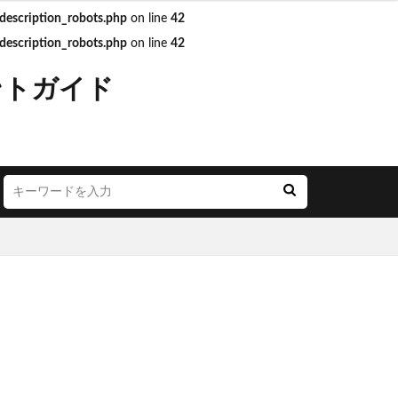
escription_robots.php
on line
42
escription_robots.php
on line
42
JR西日本
ントガイド
LOUNGE
YA
お茶の水
ごう横浜
にこテラス
めが丘ソラトス
アトレ
オ
アリオ北砂
モール与野
イオン市川妙典
リー