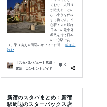
三ツ境
三軒茶屋
徒町
上野駅
中央自動車道
ゾ
九段下
井の頭公園
グラン
代々木公園
華街
光が丘
六本木
北千住
千葉公園
線
南砂町
駅
名古屋高島屋