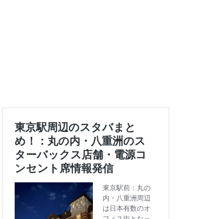
エキュート上野
ートバックス
ランスタ
ス
コンセント
タエキウエ
ス
セレオ八王子
イエー
ツタヤ
浜
ハラカド
亀有
ア
ットプレイス
モリタウン
ララガーデン