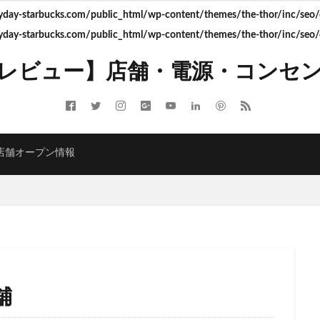
ay-starbucks.com/public_html/wp-content/themes/the-thor/inc/seo/d
ay-starbucks.com/public_html/wp-content/themes/the-thor/inc/seo/d
ITMELSA
GINZA SIX
Greener Stores
JINS
JR
JR南武線
レビュー】店舗・電源・コンセ
LOUNGE&CAFE
MIYASHITA PARK
My フルーツ³ フラペチーノⓇ
 Coffee
NEOPASA
Olive LOUNGE
OPA
Princi
SHARE 
ARBUCKS GINZA HOUSE
T-SITE
Teavana
Think Lab
TSUTA
TORE
TSUTAYABOOKSTORE
あざみ野
おしゃれ
お台場
店舗オープン情報
さいたま市
さいたま新都心
ささしまライブ
そごう千葉
そ
たまプラーザ
つくば
つくばエクスプレス
つくば駅
にこ
ふじみ野
ふじみ野市
まとめ
みなとみらい
ゆめが丘
ゆ
ららぽーと富士見
ららテラス
ららテラス川口
アウトレット
アトレ大森
アトレ川崎
アトレ新浦安
アピタテラス
アリ
アークヒルズ
イオン
イオンモール
イオンモール上尾
イオン
部
イオンモール津田沼
イオンモール羽生
イオンレイクタウン
舗
イオン金沢八景
イクスピアリ
イグジットメルサ
イタリアンベーカ