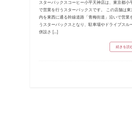
スターバックスコーヒー小平天神店は、東京都小
リージョナルラン
で営業を行うスターバックスです。 この店舗は東
三井アウトレット
内を東西に通る幹線道路「青梅街道」沿いで営業
三鷹市
三鷹
うスターバックスとなり、駐車場やドライブスル
下北沢
下高
併設さ […]
中央道
中山
続きを読
丸の内パークビル
亀戸
亀有
京急
京急川
京浜東北線
代官山
代官山
入間川
八千
六本木ヒルズ
北参道
北戸
千葉市
千葉
南船橋
南越