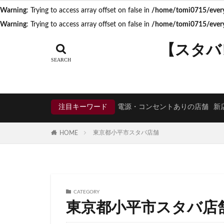
Warning
: Trying to access array offset on false in
/home/tomi0715/everyd
タグ
Warning
: Trying to access array offset on false in
/home/tomi0715/everyd
CIAL鶴見
EX
【スタバ
KDDI
KITTE
Neighborhood and
starbucks
ST
TSUTAYA BOOKS
注目キーワード
電源・コンセントありの店舗
新
くまざわ書店
そよら横浜高田
東京都小平市スタバ店舗
HOME
ひばりヶ丘
ららぽーと
アトレヴィ大塚
アリオ川口
CATEGORY
イオンモール春日
東京都小平市スタバ店
イオン板橋