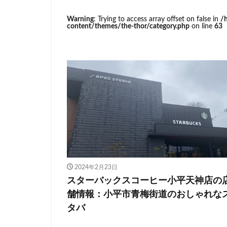
イトーヨーカドー
Warning
: Trying to access array offset on false in
/
エキュート立川
content/themes/the-thor/category.php
on line
63
カインズ
カ
グランスタ東京
コースカベイサイ
シャポー
シ
スターバックス 
センター北
ティバーナ
トナリエキュート
ハレノテラス
2024年2月23日
ピオニウォーク
スターバックスコーヒー小平天神店の
ベイシア富里
舗情報：小平市青梅街道のおしゃれな
ミヤシタパーク
タバ
ヤエチカ
ヤ