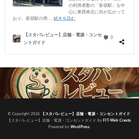
改札外
文化村
新三郷
新丸ビル
新商品
新大久保
新大阪
新大阪駅
新宿
新宿グリーンタワービル
新宿マインズタワー
新宿マルイ
新宿三丁目
新宿御苑
新宿御苑前
新宿西口
新宿野村ビル
新宿駅
新小岩
新幹線
新座市
新御茶ノ水
新杉田
新東名高速道路
新横浜
新橋
新橋駅
新津田沼
新浦安
新百合ヶ丘
新綱島
新越谷
新越谷駅
新青梅街道
新高島
日吉
日本テレビ
日本初店舗
日本医科大学
日本医科大学付属病院
日本大学板橋病院
日本橋
日本橋高島屋
日比谷
日比谷シティ
日比谷公園
日比谷駅
日産
© Copyright 2026
【スタバレビュー】店舗・電源・コンセントガイド
.
【スタバレビュー】店舗・電源・コンセントガイド by
FIT-Web Create
.
日産グローバル本社ギャラリー
日野市
早稲田
Powered by
WordPress
.
旭橋
明大前
明治大学
明治神宮前
星川