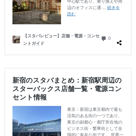
小川町
小川町駅
小平市
小手指
小田原駅
小田急
小田急百貨店
山手通り
岡崎市
川口
川口駅
川島町
川崎ルフロン
川崎駅
川越
川越市
川越駅
市ヶ谷
市ヶ谷駅
市川駅
帝京大学
幕張豊砂
平塚駅
年末年始
広い
広いカフェ
広尾
府中本町駅
府中競馬場駅
府中駅
弥生台
御徒町
御成門
御茶ノ水
御茶ノ水ソラシティ
志木
志木駅
志茂
恵比寿
恵比寿ガーデンプレイス
恵比寿駅
恵那峡
愛宕ヒルズ
慶應義塾大学病院
成城
成城学園前
成増
成増駅
成田空港
成田空港第1ターミナル
戸塚
戸塚駅
戸田公園
戸田市
所沢市
所沢駅
手話
押上
持ち帰り
改札内