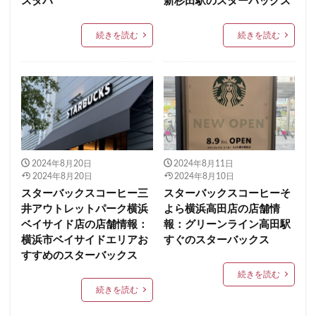
スタバ
新杉田駅のスターバックス
ラスカ熱海
ラゾーナ川崎
ララガーデン
続きを読む
続きを読む
リージョナルランドマークストア
ルミネ横浜
ルミネ池袋
ルミネ立川
一覧
三ツ境
三井アウトレットパーク
三井住友銀行
三田
三田駅
三菱ビル
三越前
三軒茶屋
三鷹市
三鷹駅
上大岡
上尾市
上智大学
上野
上野公園
上野御徒町
上野駅
2024年8月20日
2024年8月11日
下北沢
下高井戸
世田谷代田
世田谷区
2024年8月20日
2024年8月10日
中央区
中央大学
中央林間
中央自動車道
スターバックスコーヒー三
スターバックスコーヒーそ
井アウトレットパーク横浜
よら横浜高田店の店舗情
中央道
中山
中目黒
中野
中野坂上
ベイサイド店の店舗情報：
報：グリーンライン高田駅
中野駅
丸の内
丸の内オアゾ
横浜市ベイサイドエリアお
すぐのスターバックス
丸の内パークビル
丸の内ビル
丸ビル
久喜
すすめのスターバックス
久喜市
久喜駅
久屋大通
九段下
亀戸
続きを読む
続きを読む
亀有
二俣川
二子玉川
二子玉川ライズ