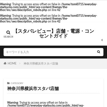
Warning
: Trying to access array offset on false in
/home/tomi0715/everyday-
starbucks.com/public_html/wp-content/themes/the-
カテゴリー
thor/inc/seo/description_robots.php
on line
42
Warning
: Trying to access array offset on false in
/home/tomi0715/everyday-
starbucks.com/public_html/wp-content/themes/the-
thor/inc/seo/description_robots.php
on line
42
【スタバレビュー】店舗・電源・コン
タグ
セントガイド
CIAL鶴見
EXITMELSA
GINZA SIX
Greener Stores
JINS
JR
JR南武線
JR西日本
KDDI
KITTE
LOUNGE&CAFE
MIYASHITA PARK
My フルーツ³ フラペチーノⓇ
HOME
神奈川県横浜市スタバ店舗
Neighborhood and Coffee
NEOPASA
Olive LOUNGE
OPA
Princi
SHARE LOUNGE
CATEGORY
starbucks
STARBUCKS GINZA HOUSE
T-SITE
神奈川県横浜市スタバ店舗
Teavana
Think Lab
TSUTAYA
TSUTAYA BOOKSTORE
TSUTAYABOOKSTORE
Warning
: Trying to access array offset on false in
あざみ野
おしゃれ
お台場
お茶の水
/home/tomi0715/everyday-starbucks.com/public_html/wp-