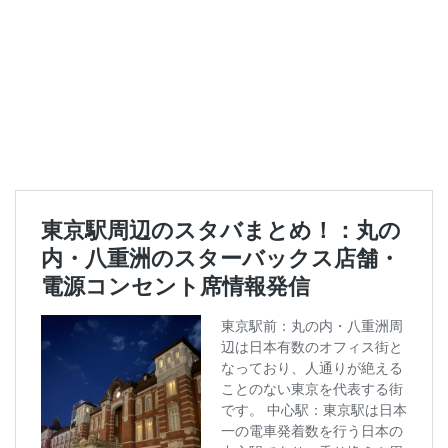
南越谷駅
原宿
吉祥寺
名古屋
名古屋市
名古屋駅
名古屋高島屋
名鉄名古屋駅
名鉄神宮前
名駅
和光
和光駅
品川駅
営業時間
四ツ谷
国体通り
国立競技場
国道124号線
国道1号線
国際通り
土呂
土浦
地下街
地下鉄
坂戸
外苑
外苑前
多摩ニュータウン
多摩境
大久保
大井町
大人の街
大倉山
大和
大塚
大学
大学内の店舗
大学病院
大宮
大宮駅
大崎
大崎駅
大手町
大手町ビル
大手町プレイス
大手町駅
大森
大森駅
大泉学園
大津通
大船
大船駅
大門
大阪高島屋
天王町
太田市
奥沢
妙典
学園の森
学芸大学駅
富士市
富岡
富岡バイパス
富里
小作
小山
小岩