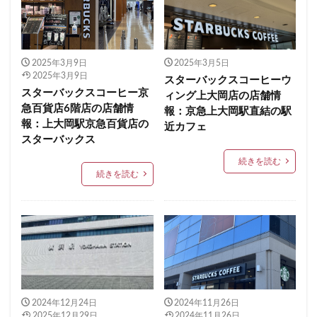
イクスピアリ
イグジットメルサ
イタリアンベーカリー
イトーヨーカドー
イーアス
エキア
エキア竹ノ塚
エキナカ
エキュート
2025年3月9日
2025年3月5日
2025年3月9日
スターバックスコーヒーウ
エキュート上野
エキュート立川
エキュート赤羽
スターバックスコーヒー京
ィング上大岡店の店舗情
エトモ池上
エミオ練馬
オススメ店舗
急百貨店6階店の店舗情
報：京急上大岡駅直結の駅
報：上大岡駅京急百貨店の
オートバックス
カインズ
カインズホーム
近カフェ
スターバックス
カフェ
ギンザシックス
クイーンズスクエア
続きを読む
グランスタ
グランスタ東京
グランデュオ立川
続きを読む
コクーンシティ
コレド室町
コレド室町テラス
コンセント
コースカベイサイド
サンケイビル
サンシャインシティ
サービスエリア
シモキタエキウエ
シャポー
シャポー新小岩
ジョイナス
スタバ
スタバ1号店
スターバックス
スターバックス ティー＆カフェ
2024年12月24日
2024年11月26日
スターバックスギンザハウス
スターバックスリザーブ
2025年12月29日
2024年11月26日