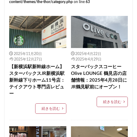
content/themes/the-thor/category.php
on line
63
くまざわ書店
さいたま市
さいたま新都心
ささしまライブ
そごう千葉
そごう横浜
そよら横浜高田
たまプラーザ
つくば
つくばエクスプレス
つくば駅
にこにこテラス
ひばりヶ丘
ふじみ野
ふじみ野市
まとめ
みなとみらい
ゆめが丘
ゆめが丘ソラトス
2025年11月20日
2025年4月22日
2025年12月27日
2025年4月29日
ららぽーと
ららぽーと富士見
ららテラス
【新横浜駅新幹線ホーム】
スターバックスコーヒー
ららテラス川口
アウトレット
アトレ
スターバックスJR新横浜駅
Olive LOUNGE 鶴見店の店
新幹線下りホーム11号店：
舗情報：2025年4月28日に
アトレヴィ大塚
アトレ大森
アトレ川崎
テイクアウト専門店レビュ
JR鶴見駅前にオープン！
アトレ新浦安
アピタテラス
アリオ
ー
アリオ北砂
アリオ川口
アークヒルズ
イオン
続きを読む
イオンモール
イオンモール上尾
イオンモール与野
続きを読む
イオンモール春日部
イオンモール津田沼
イオンモール羽生
イオンレイクタウン
イオン市川妙典
イオン板橋
イオン金沢八景