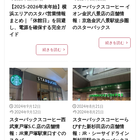
【2025-2026年末年始】横
スターバックスコーヒー イ
セレオ八王子
センター北
センター南
浜エリアのスタバ営業情報
オン金沢八景店の店舗情
セントラルパーク
ソラマチ
タワーマンション
まとめ｜「休館日」を回避
報：京急金沢八景駅徒歩圏
ダイエー
ツタヤ
ティバーナ
テイクアウト
し、電源を確保する完全ガ
のスターバックス
イド
テイクアウト専門
テイクアウト専門店
ディバーナ
続きを読む
トナリエキュート
トリトンスクエア
続きを読む
ドライブスルー
ニュウマン
ニュウマン横浜
ハラカド
ハレノテラス
バスターミナル東京八重洲
パーキングエリア
ビーンズ
ビーンズ亀有
ピオニウォーク
フルルガーデン八千代
プリンチ
プルデンシャルタワー
ベイシア
ベイシア富里
ペリエ千葉
ペリエ海浜幕張
マルイ
2024年9月12日
2024年8月21日
マロニエゲート
マーケットプレイス
2024年9月12日
2024年8月21日
スターバックスコーヒー西
スターバックスコーヒーら
ミヤシタパーク
ムスブ田町
メトロピア
武東戸塚S.C.店の店舗情
びすた新杉田店の店舗情
モザイクモール港北
モラージュ菖蒲
モリタウン
報：JR東戸塚駅東口すぐの
報：JR・シーサイドライン
ヤエチカ
ヤマダ電機
ヨリマチ
ラシック