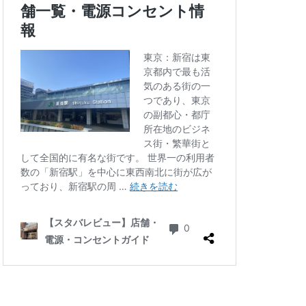
四ツ谷
国体通り
地下鉄
坂戸
大倉山
大和
大手町
大船
学芸大学駅
小川町駅
小平市
川口駅
川島町
川駅
帝京大学
府中競馬場駅
志木駅
志茂
学病院
成城
塚駅
戸田公園
文化村
新三郷
ービル