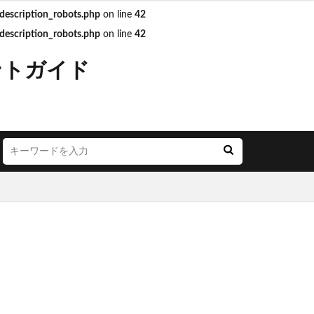
escription_robots.php
on line
42
escription_robots.php
on line
42
JR西日本
ントガイド
LOUNGE
YA
お茶の水
ごう横浜
にこテラス
めが丘ソラトス
アトレ
オ
アリオ北砂
モール与野
イオン市川妙典
リー