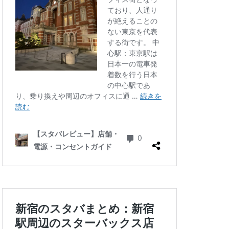
三ツ境
三軒茶屋
徒町
上野駅
中央自動車道
ゾ
九段下
井の頭公園
グラン
代々木公園
華街
光が丘
六本木
北千住
千葉公園
線
南砂町
駅
名古屋高島屋