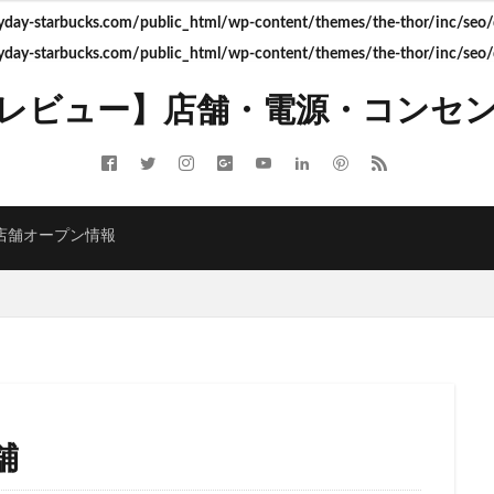
ay-starbucks.com/public_html/wp-content/themes/the-thor/inc/seo/d
ay-starbucks.com/public_html/wp-content/themes/the-thor/inc/seo/d
ITMELSA
GINZA SIX
Greener Stores
JINS
JR
JR南武線
レビュー】店舗・電源・コンセ
LOUNGE&CAFE
MIYASHITA PARK
My フルーツ³ フラペチーノⓇ
 Coffee
NEOPASA
Olive LOUNGE
OPA
Princi
SHARE 
ARBUCKS GINZA HOUSE
T-SITE
Teavana
Think Lab
TSUTA
TORE
TSUTAYABOOKSTORE
あざみ野
おしゃれ
お台場
店舗オープン情報
さいたま市
さいたま新都心
ささしまライブ
そごう千葉
そ
たまプラーザ
つくば
つくばエクスプレス
つくば駅
にこ
ふじみ野
ふじみ野市
まとめ
みなとみらい
ゆめが丘
ゆ
ららぽーと富士見
ららテラス
ららテラス川口
アウトレット
アトレ大森
アトレ川崎
アトレ新浦安
アピタテラス
アリ
アークヒルズ
イオン
イオンモール
イオンモール上尾
イオン
部
イオンモール津田沼
イオンモール羽生
イオンレイクタウン
舗
イオン金沢八景
イクスピアリ
イグジットメルサ
イタリアンベーカ