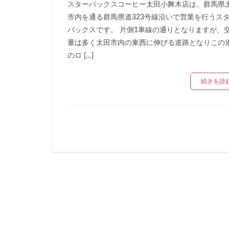
スターバックスコーヒー太田小舞木店は、群馬県
リージョナルラン
市内を通る群馬県道323号線沿いで営業を行うス
三井アウトレット
バックスです。 片側1車線の通りとなりますが、
三鷹市
三鷹
量は多く太田市内の東西に伸びる道路となりこの
下北沢
下高
のロ […]
中央道
中山
続きを読
丸の内パークビル
亀戸
亀有
京急
京急川
京浜東北線
代官山
代官山
入間川
八千
六本木ヒルズ
北参道
北戸
千葉市
千葉
南船橋
南越