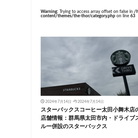
イトーヨーカドー
Warning
: Trying to access array offset on false in
/
エキュート立川
content/themes/the-thor/category.php
on line
63
カインズ
カ
グランスタ東京
コースカベイサイ
シャポー
シ
スターバックス 
センター北
ティバーナ
トナリエキュート
ハレノテラス
2024年7月14日
2024年7月14日
ピオニウォーク
スターバックスコーヒー太田小舞木店
ベイシア富里
店舗情報：群馬県太田市内・ドライブ
ミヤシタパーク
ルー併設のスターバックス
ヤエチカ
ヤ