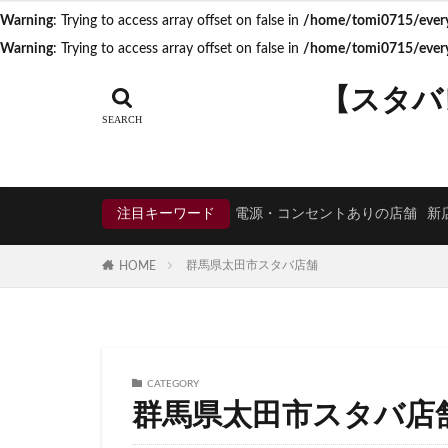
Warning
: Trying to access array offset on false in
/home/tomi0715/everyd
タグ
Warning
: Trying to access array offset on false in
/home/tomi0715/everyd
CIAL鶴見
EX
【スタバ
KDDI
KITTE
Neighborhood and
starbucks
ST
TSUTAYA BOOKS
注目キーワード
電源・コンセントありの店舗
新
くまざわ書店
そよら横浜高田
群馬県太田市スタバ店舗
HOME
ひばりヶ丘
ららぽーと
アトレヴィ大塚
アリオ川口
CATEGORY
イオンモール春日
群馬県太田市スタバ店
イオン板橋