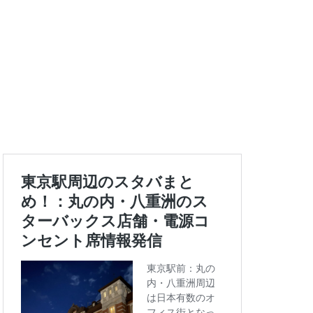
エキュート上野
ートバックス
ランスタ
ス
コンセント
タエキウエ
ス
セレオ八王子
イエー
ツタヤ
浜
ハラカド
亀有
ア
ットプレイス
モリタウン
ララガーデン