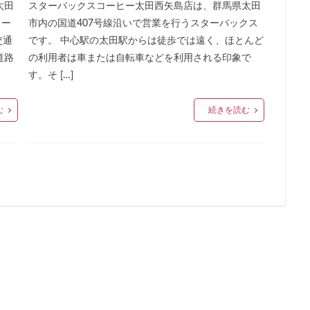
太田
スターバックスコーヒー太田西矢島店は、群馬県太田
ドマークストア
ルミネ横浜
ルミネ池袋
ルミネ立川
一覧
ター
市内の国道407号線沿いで営業を行うスターバックス
パーク
三井住友銀行
三田
三田駅
三菱ビル
三越前
交通
です。 中心駅の太田駅からは徒歩では遠く、ほとんど
駅
上大岡
上尾市
上智大学
上野
上野公園
上野御
道路
の利用者は車または自転車などを利用される印象で
井戸
世田谷代田
世田谷区
中央区
中央大学
中央林間
す。そ […]
中目黒
中野
中野坂上
中野駅
丸の内
丸の内オア
む
続きを読む
丸の内ビル
丸ビル
久喜
久喜市
久喜駅
久屋大通
二俣川
二子玉川
二子玉川ライズ
二子玉川公園
五反田
崎駅
京急百貨店
京急鶴見駅
京成千葉駅
京橋
京橋エド
京王井の頭線
京王新線
京王線
仙川
代々木
代々木上原
T-SITE
代沢
伊勢原
伏見
佐倉
信濃町
元町・中
代緑が丘
八幡山
八王子駅
八重洲
八重洲地下街
公園
六本木一丁目
内幸町
再開発
勝どき
勝どき駅
北区
田
北谷町
千代田区
千歳烏山
千歳船橋
千葉中央駅
駅
千駄ヶ谷
半蔵門
半蔵門線
南与野
南千住
南武
谷
南越谷駅
原宿
吉祥寺
名古屋
名古屋市
名古屋