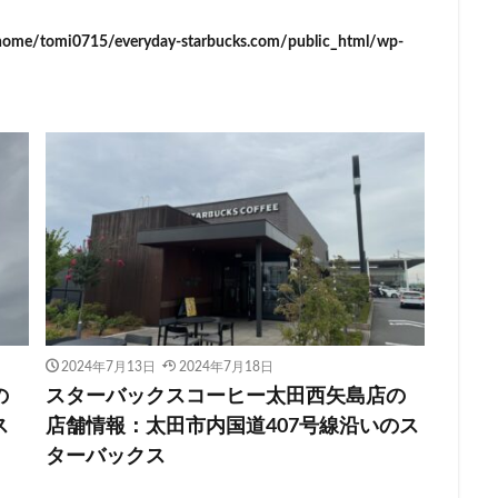
イーアス
エキア
エキア竹ノ塚
エキナカ
エキュート
home/tomi0715/everyday-starbucks.com/public_html/wp-
エキュート赤羽
エトモ池上
エミオ練馬
オススメ店舗
オ
インズホーム
カフェ
ギンザシックス
クイーンズスクエア
グ
グランデュオ立川
コクーンシティ
コレド室町
コレド室町テラ
ド
サンケイビル
サンシャインシティ
サービスエリア
シモキ
ャポー新小岩
ジョイナス
スタバ
スタバ1号店
スターバック
ティー＆カフェ
スターバックスギンザハウス
スターバックスリザーブ
センター南
セントラルパーク
ソラマチ
タワーマンション
ダ
テイクアウト
テイクアウト専門
テイクアウト専門店
ディバーナ
トリトンスクエア
ドライブスルー
ニュウマン
ニュウマン横
バスターミナル東京八重洲
パーキングエリア
ビーンズ
ビーンズ
2024年7月13日
2024年7月18日
フルルガーデン八千代
プリンチ
プルデンシャルタワー
ベイシ
の
スターバックスコーヒー太田西矢島店の
ペリエ千葉
ペリエ海浜幕張
マルイ
マロニエゲート
マーケ
ス
店舗情報：太田市内国道407号線沿いのス
ムスブ田町
メトロピア
モザイクモール港北
モラージュ菖蒲
ターバックス
マダ電機
ヨリマチ
ラシック
ラスカ熱海
ラゾーナ川崎