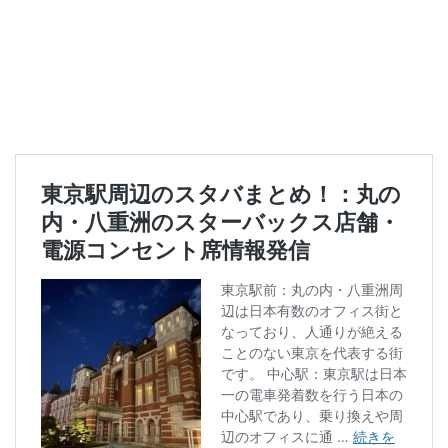
二子玉川公園
五反田
井の頭公園
京急
京急川崎駅
京急百貨店
京急鶴見駅
京成千葉駅
京橋
京橋エドグラン
京浜東北線
京王井の頭線
京王新線
京王線
仙川
代々木
代々木上原
代々木公園
代官山
代官山T-SITE
代沢
伊勢原
伏見
佐倉
信濃町
元町・中華街
光が丘
入間川
八千代緑が丘
八幡山
八王子駅
八重洲
八重洲地下街
公園
六本木
六本木ヒルズ
六本木一丁目
内幸町
再開発
勝どき
勝どき駅
北区
北千住
北参道
北戸田
北谷町
千代田区
千歳烏山
千歳船橋
千葉中央駅
千葉公園
千葉市
千葉駅
千駄ヶ谷
半蔵門
半蔵門線
南与野
南千住
南武線
南砂町
南船橋
南越谷