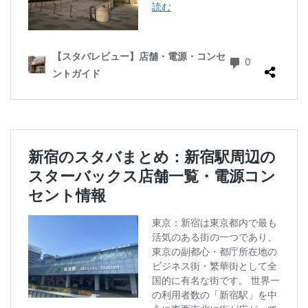
南越谷駅
原宿
吉祥寺
名古屋
名古屋市
名古屋駅
名古屋高島屋
名鉄名古屋駅
名鉄神宮前
名駅
和光
和光駅
品川駅
営業時間
四ツ谷
国体通り
国立競技場
国道124号線
国道1号線
国際通り
土呂
土浦
地下街
地下鉄
坂戸
外苑
外苑前
多摩ニュータウン
多摩境
大久保
大井町
大人の街
大倉山
大和
大塚
大学
大学内の店舗
大学病院
大宮
大宮駅
大崎
大崎駅
大手町
大手町ビル
大手町プレイス
大手町駅
大森
大森駅
大泉学園
大津通
大船
大船駅
大門
大阪高島屋
天王町
太田市
奥沢
妙典
学園の森
学芸大学駅
富士市
富岡
富岡バイパス
富里
小作
小山
小岩