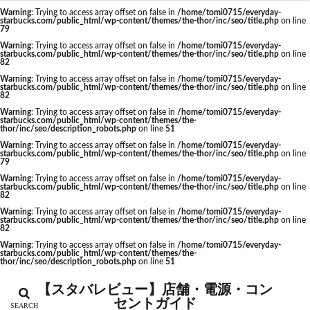
Warning
: Trying to access array offset on false in
/home/tomi0715/everyday-
starbucks.com/public_html/wp-content/themes/the-thor/inc/seo/title.php
on line
カテゴリー
79
Warning
: Trying to access array offset on false in
/home/tomi0715/everyday-
starbucks.com/public_html/wp-content/themes/the-thor/inc/seo/title.php
on line
82
Warning
: Trying to access array offset on false in
/home/tomi0715/everyday-
starbucks.com/public_html/wp-content/themes/the-thor/inc/seo/title.php
on line
タグ
82
Warning
: Trying to access array offset on false in
/home/tomi0715/everyday-
CIAL鶴見
EXITMELSA
GINZA SIX
starbucks.com/public_html/wp-content/themes/the-
thor/inc/seo/description_robots.php
on line
51
Greener Stores
JINS
JR
JR南武線
Warning
: Trying to access array offset on false in
/home/tomi0715/everyday-
starbucks.com/public_html/wp-content/themes/the-thor/inc/seo/title.php
on line
JR西日本
KDDI
KITTE
LOUNGE&CAFE
79
Warning
: Trying to access array offset on false in
/home/tomi0715/everyday-
MIYASHITA PARK
My フルーツ³ フラペチーノⓇ
starbucks.com/public_html/wp-content/themes/the-thor/inc/seo/title.php
on line
82
Neighborhood and Coffee
NEOPASA
Warning
: Trying to access array offset on false in
/home/tomi0715/everyday-
starbucks.com/public_html/wp-content/themes/the-thor/inc/seo/title.php
on line
Olive LOUNGE
OPA
Princi
SHARE LOUNGE
82
starbucks
STARBUCKS GINZA HOUSE
T-SITE
Warning
: Trying to access array offset on false in
/home/tomi0715/everyday-
starbucks.com/public_html/wp-content/themes/the-
thor/inc/seo/description_robots.php
on line
51
Teavana
Think Lab
TSUTAYA
TSUTAYA BOOKSTORE
TSUTAYABOOKSTORE
【スタバレビュー】店舗・電源・コン
セントガイド
あざみ野
おしゃれ
お台場
お茶の水