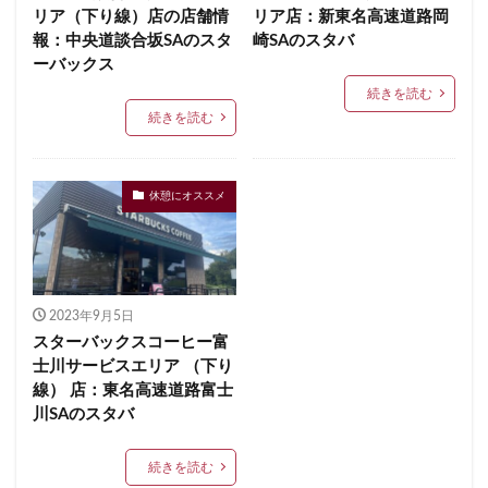
リア（下り線）店の店舗情
リア店：新東名高速道路岡
セレオ八王子
センター北
センター南
報：中央道談合坂SAのスタ
崎SAのスタバ
セントラルパーク
ソラマチ
タワーマンション
ーバックス
続きを読む
ダイエー
ツタヤ
ティバーナ
テイクアウト
続きを読む
テイクアウト専門
テイクアウト専門店
ディバーナ
トナリエキュート
トリトンスクエア
ドライブスルー
ニュウマン
ニュウマン横浜
休憩にオススメ
ハラカド
ハレノテラス
バスターミナル東京八重洲
パーキングエリア
ビーンズ
ビーンズ亀有
ピオニウォーク
フルルガーデン八千代
プリンチ
2023年9月5日
プルデンシャルタワー
ベイシア
ベイシア富里
スターバックスコーヒー富
ペリエ千葉
ペリエ海浜幕張
マルイ
士川サービスエリア （下り
マロニエゲート
マーケットプレイス
線） 店：東名高速道路富士
川SAのスタバ
ミヤシタパーク
ムスブ田町
メトロピア
モザイクモール港北
モラージュ菖蒲
モリタウン
続きを読む
ヤエチカ
ヤマダ電機
ヨリマチ
ラシック