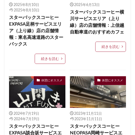
2025年8月10日
2025年6月13日
イクスピアリ
イグジットメルサ
2025年8月10日
スターバックスコーヒー横
イタリアンベーカリー
イトーヨーカドー
イーアス
スターバックスコーヒー
川サービスエリア（上り
EXPASA足柄サービスエリ
線）店の店舗情報：上信越
エキア
エキア竹ノ塚
エキナカ
エキュート
ア（上り線）店の店舗情
自動車道のおすすめカフェ
エキュート上野
エキュート立川
エキュート赤羽
報：東名高速道路のスター
エトモ池上
エミオ練馬
オススメ店舗
バックス
続きを読む
オートバックス
カインズ
カインズホーム
続きを読む
カフェ
ギンザシックス
クイーンズスクエア
グランスタ
グランスタ東京
グランデュオ立川
コクーンシティ
コレド室町
コレド室町テラス
休憩にオススメ
休憩にオススメ
コンセント
コースカベイサイド
サンケイビル
サンシャインシティ
サービスエリア
シモキタエキウエ
シャポー
シャポー新小岩
2024年7月19日
2023年11月11日
ジョイナス
スタバ
スタバ1号店
2024年7月19日
2023年11月11日
スターバックス
スターバックス ティー＆カフェ
スターバックスコーヒー
スターバックスコーヒー
EXPASA談合坂サービスエ
NEOPASA岡崎サービスエ
スターバックスギンザハウス
スターバックスリザーブ