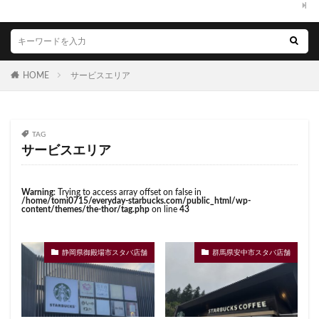
くまざわ書店
さいたま市
さいたま新都心
ささしまライブ
そごう千葉
そごう横浜
そよら横浜高田
たまプラーザ
つくば
HOME
サービスエリア
つくばエクスプレス
つくば駅
にこにこテラス
ひばりヶ丘
ふじみ野
ふじみ野市
まとめ
みなとみらい
ゆめが丘
ゆめが丘ソラトス
TAG
ららぽーと
ららぽーと富士見
ららテラス
サービスエリア
ららテラス川口
アウトレット
アトレ
アトレヴィ大塚
アトレ大森
アトレ川崎
Warning
: Trying to access array offset on false in
/home/tomi0715/everyday-starbucks.com/public_html/wp-
アトレ新浦安
アピタテラス
アリオ
content/themes/the-thor/tag.php
on line
43
アリオ北砂
アリオ川口
アークヒルズ
イオン
イオンモール
イオンモール上尾
イオンモール与野
静岡県御殿場市スタバ店舗
群馬県安中市スタバ店舗
イオンモール春日部
イオンモール津田沼
イオンモール羽生
イオンレイクタウン
イオン市川妙典
イオン板橋
イオン金沢八景