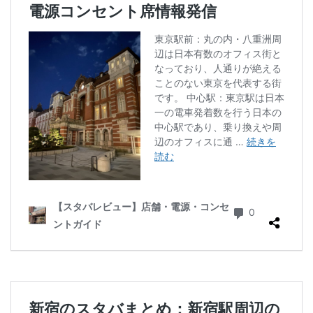
ラスカ熱海
ラゾーナ川崎
ララガーデン
リージョナルランドマークストア
ルミネ横浜
ルミネ池袋
ルミネ立川
一覧
三ツ境
三井アウトレットパーク
三井住友銀行
三田
三田駅
三菱ビル
三越前
三軒茶屋
三鷹市
三鷹駅
上大岡
上尾市
上智大学
上野
上野公園
上野御徒町
上野駅
下北沢
下高井戸
世田谷代田
世田谷区
中央区
中央大学
中央林間
中央自動車道
中央道
中山
中目黒
中野
中野坂上
中野駅
丸の内
丸の内オアゾ
丸の内パークビル
丸の内ビル
丸ビル
久喜
久喜市
久喜駅
久屋大通
九段下
亀戸
亀有
二俣川
二子玉川
二子玉川ライズ