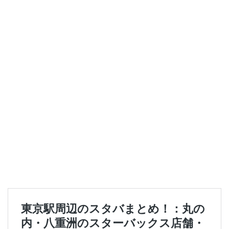
セレオ八王子
センター北
センター南
セントラルパーク
ソラマチ
タワーマンション
ダイエー
ツタヤ
ティバーナ
テイクアウト
テイクアウト専門
テイクアウト専門店
ディバーナ
トナリエキュート
トリトンスクエア
ドライブスルー
ニュウマン
ニュウマン横浜
ハラカド
ハレノテラス
バスターミナル東京八重洲
パーキングエリア
ビーンズ
ビーンズ亀有
ピオニウォーク
フルルガーデン八千代
プリンチ
プルデンシャルタワー
ベイシア
ベイシア富里
ペリエ千葉
ペリエ海浜幕張
マルイ
マロニエゲート
マーケットプレイス
ミヤシタパーク
ムスブ田町
メトロピア
モザイクモール港北
モラージュ菖蒲
モリタウン
ヤエチカ
ヤマダ電機
ヨリマチ
ラシック