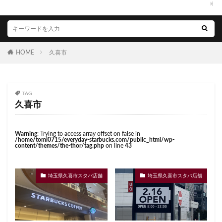
西国分寺
西新井
西新宿
西東京市
くまざわ書店
さいたま市
さいたま新都心
西武新宿線
西武新宿駅
西船橋
西船橋駅
ささしまライブ
そごう千葉
そごう横浜
調布
調布パルコ
調布駅
豊橋駅
豊洲
そよら横浜高田
たまプラーザ
つくば
赤坂
赤坂インターシティAIR
赤坂サカス
HOME
久喜市
つくばエクスプレス
つくば駅
にこにこテラス
赤坂溜池タワー
赤坂見附
赤羽
赤羽駅
ひばりヶ丘
ふじみ野
ふじみ野市
まとめ
越谷レイクタウン
足柄サービスエリア
路面店
みなとみらい
ゆめが丘
ゆめが丘ソラトス
TAG
辻堂駅
那覇
那覇空港
都営大江戸線
ららぽーと
ららぽーと富士見
ららテラス
久喜市
都営新宿線
都庁前駅
都立明治公園
ららテラス川口
アウトレット
アトレ
都築パーキングエリア
酒々井
金山
金沢八景
アトレヴィ大塚
アトレ大森
アトレ川崎
Warning
: Trying to access array offset on false in
金町
金町駅
銀座
銀座コリドー街
/home/tomi0715/everyday-starbucks.com/public_html/wp-
アトレ新浦安
アピタテラス
アリオ
content/themes/the-thor/tag.php
on line
43
銀座コリドー通り
錦糸町
錦糸町駅
鎌倉
アリオ北砂
アリオ川口
アークヒルズ
イオン
鎌倉駅
閉店
関内
阿佐ヶ谷
阿佐ヶ谷駅
イオンモール
イオンモール上尾
イオンモール与野
埼玉県久喜市スタバ店舗
埼玉県久喜市スタバ店舗
限定店舗
難波駅
雷門
電源
イオンモール春日部
イオンモール津田沼
霞が関ビルディング
霞ヶ関
青山
青山一丁目
イオンモール羽生
イオンレイクタウン
青梅
青梅インター
青葉区
青葉台
イオン市川妙典
イオン板橋
イオン金沢八景