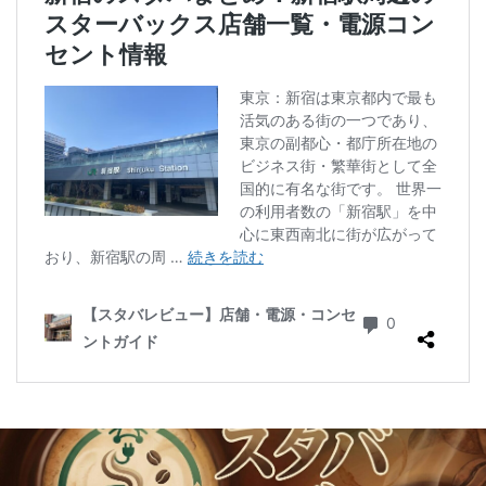
二子玉川公園
五反田
井の頭公園
京急
京急川崎駅
京急百貨店
京急鶴見駅
京成千葉駅
京橋
京橋エドグラン
京浜東北線
京王井の頭線
京王新線
京王線
仙川
代々木
代々木上原
代々木公園
代官山
代官山T-SITE
代沢
伊勢原
伏見
佐倉
信濃町
元町・中華街
光が丘
入間川
八千代緑が丘
八幡山
八王子駅
八重洲
八重洲地下街
公園
六本木
六本木ヒルズ
六本木一丁目
内幸町
再開発
勝どき
勝どき駅
北区
北千住
北参道
北戸田
北谷町
千代田区
千歳烏山
千歳船橋
千葉中央駅
千葉公園
千葉市
千葉駅
千駄ヶ谷
半蔵門
半蔵門線
南与野
南千住
南武線
南砂町
南船橋
南越谷