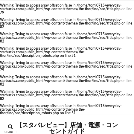
福生駅
秋葉原
秋葉原駅
稲城
穴場
Warning
: Trying to access array offset on false in
/home/tomi0715/everyday-
starbucks.com/public_html/wp-content/themes/the-thor/inc/seo/title.php
on line
カテゴリー
立川
立川伊勢丹
立川駅
竹ノ塚
竹橋
79
Warning
: Trying to access array offset on false in
/home/tomi0715/everyday-
第1ターミナル
第三京浜
笹塚
笹塚駅
starbucks.com/public_html/wp-content/themes/the-thor/inc/seo/title.php
on line
82
築地
築地本願寺
籠原
紀尾井町
経堂
Warning
: Trying to access array offset on false in
/home/tomi0715/everyday-
starbucks.com/public_html/wp-content/themes/the-thor/inc/seo/title.php
on line
綱島
綱島駅
総武線
練馬駅
缶コーヒー
タグ
82
羽村市
羽生
羽生市
羽田空港
習志野市
Warning
: Trying to access array offset on false in
/home/tomi0715/everyday-
CIAL鶴見
EXITMELSA
GINZA SIX
starbucks.com/public_html/wp-content/themes/the-
thor/inc/seo/description_robots.php
on line
51
聖路加国際病院
自由が丘
自由が丘駅
舞浜
Greener Stores
JINS
JR
JR南武線
Warning
: Trying to access array offset on false in
/home/tomi0715/everyday-
船橋
船橋駅
芝大門
芝浦
芦花公園
starbucks.com/public_html/wp-content/themes/the-thor/inc/seo/title.php
on line
JR西日本
KDDI
KITTE
LOUNGE&CAFE
79
花園
若葉
茅ヶ崎
茅場町
茗荷谷
Warning
: Trying to access array offset on false in
/home/tomi0715/everyday-
MIYASHITA PARK
My フルーツ³ フラペチーノⓇ
starbucks.com/public_html/wp-content/themes/the-thor/inc/seo/title.php
on line
草加駅
荒川区
荻窪
葉山
葛西
82
Neighborhood and Coffee
NEOPASA
Warning
: Trying to access array offset on false in
/home/tomi0715/everyday-
葛西臨海公園
葛飾区
蒲田駅
蓮根
starbucks.com/public_html/wp-content/themes/the-thor/inc/seo/title.php
on line
Olive LOUNGE
OPA
Princi
SHARE LOUNGE
82
蓮田サービスエリア
蔦屋家電
蔦屋書店
藤沢
starbucks
STARBUCKS GINZA HOUSE
T-SITE
Warning
: Trying to access array offset on false in
/home/tomi0715/everyday-
starbucks.com/public_html/wp-content/themes/the-
藤沢市
藤沢駅
蘇我
虎ノ門
thor/inc/seo/description_robots.php
on line
51
Teavana
Think Lab
TSUTAYA
虎ノ門ヒルズ
虎ノ門ヒルズステーションタワー
TSUTAYA BOOKSTORE
TSUTAYABOOKSTORE
【スタバレビュー】店舗・電源・コン
虎ノ門駅
表参道
西千葉
西友
西台
セントガイド
あざみ野
おしゃれ
お台場
お茶の水