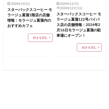
順天堂医院
順天堂大学
飯田橋
館林
2024年3月2日
2024年2月7日
イクスピアリ
イグジットメルサ
2024年12月11日
スターバックスコーヒー モ
馬車道
駅ナカ
駅ビル
駅直結
駅近
イタリアンベーカリー
イトーヨーカドー
イーアス
スターバックスコーヒー モ
ラージュ菖蒲1階店の店舗
駅近カフェ
駒澤大学
高円寺
高坂
高尾
ラージュ菖蒲122号バイパ
情報：モラージュ菖蒲内の
エキア
エキア竹ノ塚
エキナカ
エキュート
ス店の店舗情報：2024年2
高島屋
高崎駅
高架下
高田
高田馬場
おすすめカフェ
エキュート上野
エキュート立川
エキュート赤羽
月16日モラージュ菖蒲の駐
高級住宅街
高輪ゲートウェイ
高輪ゲートウェイ駅
エトモ池上
エミオ練馬
オススメ店舗
車場にオープン！
続きを読む
高辻
高速道路
鳥浜
鶴ヶ峰
鶴ヶ島市
オートバックス
カインズ
カインズホーム
鶴見
鶴見駅
鹿嶋市
麹町
麻布十番
続きを読む
カフェ
ギンザシックス
クイーンズスクエア
麻布台
麻布台ヒルズ
グランスタ
グランスタ東京
グランデュオ立川
コクーンシティ
コレド室町
コレド室町テラス
検索
コンセント
コースカベイサイド
サンケイビル
サンシャインシティ
サービスエリア
シモキタエキウエ
シャポー
シャポー新小岩
ジョイナス
スタバ
スタバ1号店
スターバックス
スターバックス ティー＆カフェ
スターバックスギンザハウス
スターバックスリザーブ