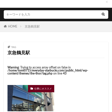
西国分寺
西新井
西新宿
西東京市
くまざわ書店
さいたま市
さいたま新都心
西武新宿線
西武新宿駅
西船橋
西船橋駅
ささしまライブ
そごう千葉
そごう横浜
調布
調布パルコ
調布駅
豊橋駅
豊洲
そよら横浜高田
たまプラーザ
つくば
赤坂
赤坂インターシティAIR
赤坂サカス
HOME
京急鶴見駅
つくばエクスプレス
つくば駅
にこにこテラス
赤坂溜池タワー
赤坂見附
赤羽
赤羽駅
ひばりヶ丘
ふじみ野
ふじみ野市
まとめ
越谷レイクタウン
足柄サービスエリア
路面店
みなとみらい
ゆめが丘
ゆめが丘ソラトス
TAG
辻堂駅
那覇
那覇空港
都営大江戸線
ららぽーと
ららぽーと富士見
ららテラス
京急鶴見駅
都営新宿線
都庁前駅
都立明治公園
ららテラス川口
アウトレット
アトレ
都築パーキングエリア
酒々井
金山
金沢八景
アトレヴィ大塚
アトレ大森
アトレ川崎
Warning
: Trying to access array offset on false in
金町
金町駅
銀座
銀座コリドー街
/home/tomi0715/everyday-starbucks.com/public_html/wp-
アトレ新浦安
アピタテラス
アリオ
content/themes/the-thor/tag.php
on line
43
銀座コリドー通り
錦糸町
錦糸町駅
鎌倉
アリオ北砂
アリオ川口
アークヒルズ
イオン
鎌倉駅
閉店
関内
阿佐ヶ谷
阿佐ヶ谷駅
イオンモール
イオンモール上尾
イオンモール与野
仕事にオススメ
限定店舗
難波駅
雷門
電源
イオンモール春日部
イオンモール津田沼
霞が関ビルディング
霞ヶ関
青山
青山一丁目
イオンモール羽生
イオンレイクタウン
青梅
青梅インター
青葉区
青葉台
イオン市川妙典
イオン板橋
イオン金沢八景