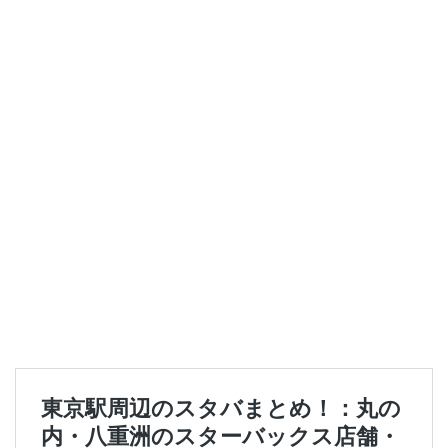
セレオ八王子
センター北
センター南
セントラルパーク
ソラマチ
タワーマンション
ダイエー
ツタヤ
ティバーナ
テイクアウト
テイクアウト専門
テイクアウト専門店
ディバーナ
トナリエキュート
トリトンスクエア
ドライブスルー
ニュウマン
ニュウマン横浜
ハラカド
ハレノテラス
バスターミナル東京八重洲
パーキングエリア
ビーンズ
ビーンズ亀有
ピオニウォーク
フルルガーデン八千代
プリンチ
プルデンシャルタワー
ベイシア
ベイシア富里
ペリエ千葉
ペリエ海浜幕張
マルイ
マロニエゲート
マーケットプレイス
ミヤシタパーク
ムスブ田町
メトロピア
モザイクモール港北
モラージュ菖蒲
モリタウン
ヤエチカ
ヤマダ電機
ヨリマチ
ラシック