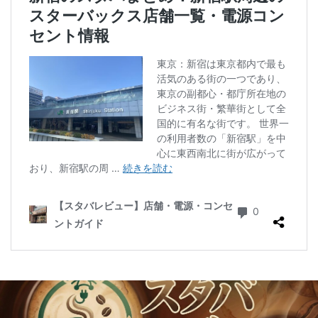
二子玉川公園
五反田
井の頭公園
京急
京急川崎駅
京急百貨店
京急鶴見駅
京成千葉駅
京橋
京橋エドグラン
京浜東北線
京王井の頭線
京王新線
京王線
仙川
代々木
代々木上原
代々木公園
代官山
代官山T-SITE
代沢
伊勢原
伏見
佐倉
信濃町
元町・中華街
光が丘
入間川
八千代緑が丘
八幡山
八王子駅
八重洲
八重洲地下街
公園
六本木
六本木ヒルズ
六本木一丁目
内幸町
再開発
勝どき
勝どき駅
北区
北千住
北参道
北戸田
北谷町
千代田区
千歳烏山
千歳船橋
千葉中央駅
千葉公園
千葉市
千葉駅
千駄ヶ谷
半蔵門
半蔵門線
南与野
南千住
南武線
南砂町
南船橋
南越谷