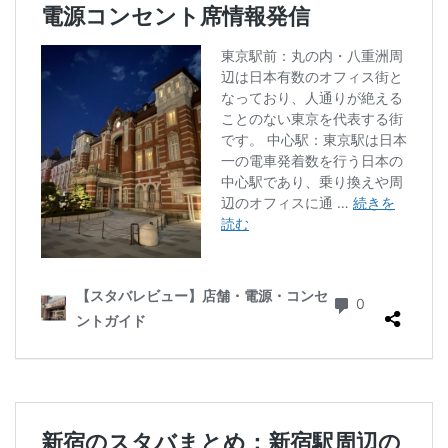
ラスカ熱海
ラゾーナ川崎
ララガーデン
リージョナルランドマークストア
ルミネ横浜
ルミネ池袋
ルミネ立川
一覧
三ツ境
三井アウトレットパーク
三井住友銀行
三田
三田駅
三菱ビル
三越前
三軒茶屋
三鷹市
三鷹駅
上大岡
上尾市
上智大学
上野
上野公園
上野御徒町
上野駅
下北沢
下高井戸
世田谷代田
世田谷区
中央区
中央大学
中央林間
中央自動車道
中央道
中山
中目黒
中野
中野坂上
中野駅
丸の内
丸の内オアゾ
丸の内パークビル
丸の内ビル
丸ビル
久喜
久喜市
久喜駅
久屋大通
九段下
亀戸
亀有
二俣川
二子玉川
二子玉川ライズ