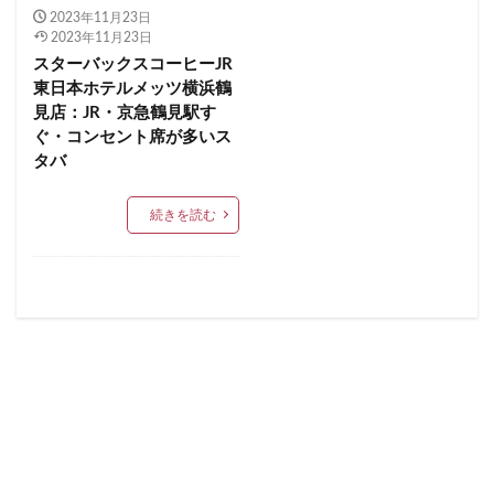
順天堂医院
順天堂大学
飯田橋
館林
2023年11月23日
イクスピアリ
イグジットメルサ
2023年11月23日
馬車道
駅ナカ
駅ビル
駅直結
駅近
イタリアンベーカリー
イトーヨーカドー
イーアス
スターバックスコーヒーJR
駅近カフェ
駒澤大学
高円寺
高坂
高尾
東日本ホテルメッツ横浜鶴
エキア
エキア竹ノ塚
エキナカ
エキュート
見店：JR・京急鶴見駅す
高島屋
高崎駅
高架下
高田
高田馬場
エキュート上野
エキュート立川
エキュート赤羽
ぐ・コンセント席が多いス
高級住宅街
高輪ゲートウェイ
高輪ゲートウェイ駅
エトモ池上
エミオ練馬
オススメ店舗
タバ
高辻
高速道路
鳥浜
鶴ヶ峰
鶴ヶ島市
オートバックス
カインズ
カインズホーム
鶴見
鶴見駅
鹿嶋市
麹町
麻布十番
続きを読む
カフェ
ギンザシックス
クイーンズスクエア
麻布台
麻布台ヒルズ
グランスタ
グランスタ東京
グランデュオ立川
コクーンシティ
コレド室町
コレド室町テラス
検索
コンセント
コースカベイサイド
サンケイビル
サンシャインシティ
サービスエリア
シモキタエキウエ
シャポー
シャポー新小岩
ジョイナス
スタバ
スタバ1号店
スターバックス
スターバックス ティー＆カフェ
スターバックスギンザハウス
スターバックスリザーブ