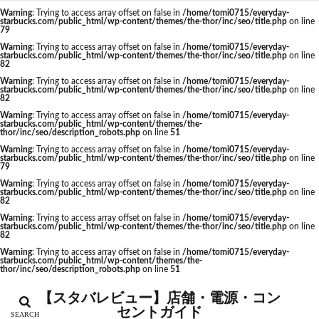
福生駅
秋葉原
秋葉原駅
稲城
穴場
Warning
: Trying to access array offset on false in
/home/tomi0715/everyday-
starbucks.com/public_html/wp-content/themes/the-thor/inc/seo/title.php
on line
カテゴリー
立川
立川伊勢丹
立川駅
竹ノ塚
竹橋
79
Warning
: Trying to access array offset on false in
/home/tomi0715/everyday-
第1ターミナル
第三京浜
笹塚
笹塚駅
starbucks.com/public_html/wp-content/themes/the-thor/inc/seo/title.php
on line
82
築地
築地本願寺
籠原
紀尾井町
経堂
Warning
: Trying to access array offset on false in
/home/tomi0715/everyday-
starbucks.com/public_html/wp-content/themes/the-thor/inc/seo/title.php
on line
綱島
綱島駅
総武線
練馬駅
缶コーヒー
タグ
82
羽村市
羽生
羽生市
羽田空港
習志野市
Warning
: Trying to access array offset on false in
/home/tomi0715/everyday-
CIAL鶴見
EXITMELSA
GINZA SIX
starbucks.com/public_html/wp-content/themes/the-
thor/inc/seo/description_robots.php
on line
51
聖路加国際病院
自由が丘
自由が丘駅
舞浜
Greener Stores
JINS
JR
JR南武線
Warning
: Trying to access array offset on false in
/home/tomi0715/everyday-
船橋
船橋駅
芝大門
芝浦
芦花公園
starbucks.com/public_html/wp-content/themes/the-thor/inc/seo/title.php
on line
JR西日本
KDDI
KITTE
LOUNGE&CAFE
79
花園
若葉
茅ヶ崎
茅場町
茗荷谷
Warning
: Trying to access array offset on false in
/home/tomi0715/everyday-
MIYASHITA PARK
My フルーツ³ フラペチーノⓇ
starbucks.com/public_html/wp-content/themes/the-thor/inc/seo/title.php
on line
草加駅
荒川区
荻窪
葉山
葛西
82
Neighborhood and Coffee
NEOPASA
Warning
: Trying to access array offset on false in
/home/tomi0715/everyday-
葛西臨海公園
葛飾区
蒲田駅
蓮根
starbucks.com/public_html/wp-content/themes/the-thor/inc/seo/title.php
on line
Olive LOUNGE
OPA
Princi
SHARE LOUNGE
82
蓮田サービスエリア
蔦屋家電
蔦屋書店
藤沢
starbucks
STARBUCKS GINZA HOUSE
T-SITE
Warning
: Trying to access array offset on false in
/home/tomi0715/everyday-
starbucks.com/public_html/wp-content/themes/the-
藤沢市
藤沢駅
蘇我
虎ノ門
thor/inc/seo/description_robots.php
on line
51
Teavana
Think Lab
TSUTAYA
虎ノ門ヒルズ
虎ノ門ヒルズステーションタワー
TSUTAYA BOOKSTORE
TSUTAYABOOKSTORE
【スタバレビュー】店舗・電源・コン
虎ノ門駅
表参道
西千葉
西友
西台
セントガイド
あざみ野
おしゃれ
お台場
お茶の水