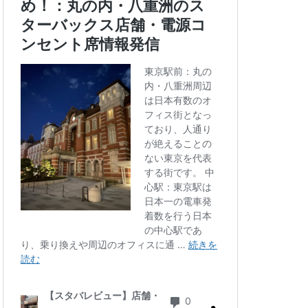
三ツ境
三軒茶屋
徒町
上野駅
中央自動車道
ゾ
九段下
井の頭公園
グラン
代々木公園
華街
光が丘
六本木
北千住
千葉公園
線
南砂町
駅
名古屋高島屋