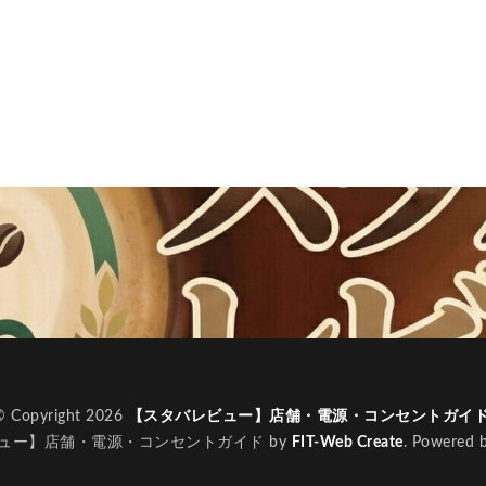
ー
新宿マルイ
新宿三丁目
新宿御苑
新宿御苑前
新宿西
新宿駅
新小岩
新幹線
新座市
新御茶ノ水
新杉田
新橋駅
新津田沼
新浦安
新百合ヶ丘
新綱島
新越
新高島
日吉
日本テレビ
日本初店舗
日本医科大学
日本
日本橋
日本橋高島屋
日比谷
日比谷シティ
日比谷公園
ローバル本社ギャラリー
日野市
早稲田
旭橋
明大前
明
星川
春日部
昭島
昭島駅
晴海
有楽町
有楽町ビル
木場
未来屋書店
本川越駅
本郷三丁目
札幌
村上
京ガーデンテラス紀尾井町
東京スカイツリー
東京ディズニーリゾート
東京ビッグサイト
東京ミッドタウン
東京ミッドタウン八重洲
日比谷
東京メトロ
東京メトロ半蔵門線
東京メトロ東西線
東
ト
東京国際フォーラム
東京理科大学
東京駅
東別院
東
東大
東大宮
東小金井
東急
東急スクエア
東急ツイン
© Copyright 2026
【スタバレビュー】店舗・電源・コンセントガイ
ュー】店舗・電源・コンセントガイド by
FIT-Web Create
. Powered 
東急東横線
東急田園都市線
東急蒲田駅
東戸塚
東松山
東武練馬
東池袋
東海道新幹線
東葉高速鉄道
東銀座
東