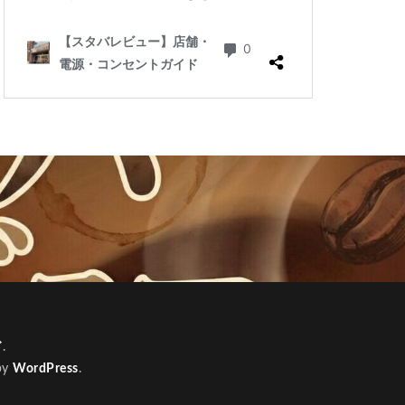
口
新東名高速道路
谷
新越谷駅
医科大学付属病院
日比谷駅
治大学
有楽町駅
東京
京メトロ銀座線
名高速
ズ
東急プラザ
ド
.
by
WordPress
.
東武東上線
雲
松戸駅