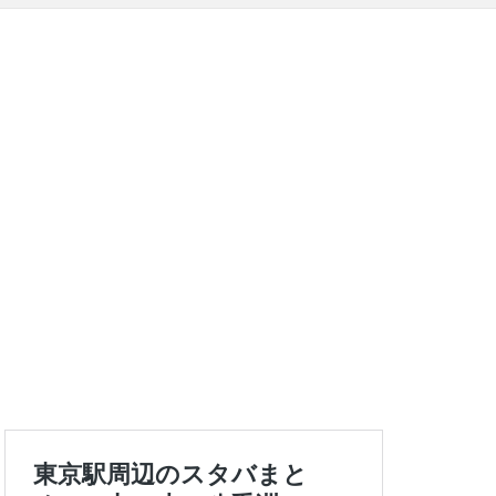
エキュート上野
ートバックス
ランスタ
ス
コンセント
タエキウエ
ス
セレオ八王子
イエー
ツタヤ
浜
ハラカド
亀有
ア
ットプレイス
モリタウン
ララガーデン