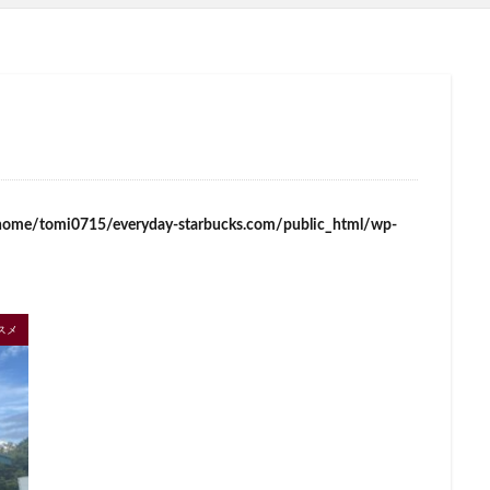
イーアス
エキア
エキア竹ノ塚
エキナカ
エキュート
エキュート赤羽
エトモ池上
エミオ練馬
オススメ店舗
オ
インズホーム
カフェ
ギンザシックス
クイーンズスクエア
グ
グランデュオ立川
コクーンシティ
コレド室町
コレド室町テラ
ド
サンケイビル
サンシャインシティ
サービスエリア
シモキ
ャポー新小岩
ジョイナス
スタバ
スタバ1号店
スターバック
ティー＆カフェ
スターバックスギンザハウス
スターバックスリザーブ
home/tomi0715/everyday-starbucks.com/public_html/wp-
センター南
セントラルパーク
ソラマチ
タワーマンション
ダ
テイクアウト
テイクアウト専門
テイクアウト専門店
ディバーナ
トリトンスクエア
ドライブスルー
ニュウマン
ニュウマン横
スメ
バスターミナル東京八重洲
パーキングエリア
ビーンズ
ビーンズ
フルルガーデン八千代
プリンチ
プルデンシャルタワー
ベイシ
ペリエ千葉
ペリエ海浜幕張
マルイ
マロニエゲート
マーケ
ムスブ田町
メトロピア
モザイクモール港北
モラージュ菖蒲
マダ電機
ヨリマチ
ラシック
ラスカ熱海
ラゾーナ川崎