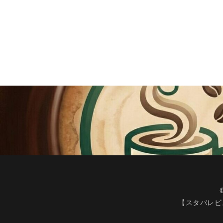
新宿マインズタワ
新宿野村ビル
新横浜
新橋
新青梅街道
日本大学板橋病院
日産
日産グ
明治神宮前
朝霞
朝霞駅
東京23区
東
東京ドームシティ
東京ミッドタウン
東京ワールドゲー
東名高速道路
【スタバレビ
東急世田谷線
東武百貨店