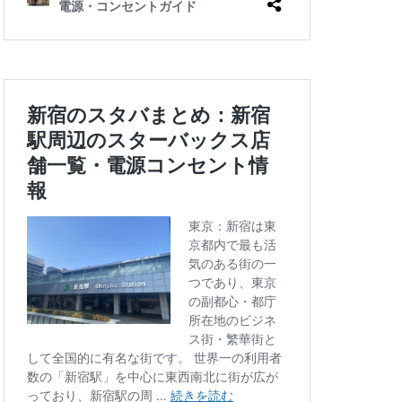
四ツ谷
国体通り
地下鉄
坂戸
大倉山
大和
大手町
大船
学芸大学駅
小川町駅
小平市
川口駅
川島町
川駅
帝京大学
府中競馬場駅
志木駅
志茂
学病院
成城
塚駅
戸田公園
文化村
新三郷
ービル