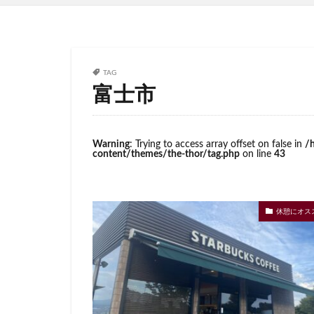
イトーヨーカドー
エキュート立川
カインズ
カ
グランスタ東京
TAG
富士市
コースカベイサイ
シャポー
シ
スターバックス 
Warning
: Trying to access array offset on false in
/
content/themes/the-thor/tag.php
on line
43
センター北
ティバーナ
トナリエキュート
休憩にオス
ハレノテラス
ピオニウォーク
ベイシア富里
ミヤシタパーク
ヤエチカ
ヤ