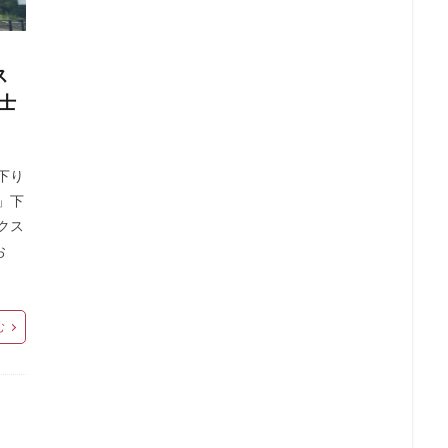
ドマークストア
ルミネ横浜
ルミネ池袋
ルミネ立川
一覧
パーク
三井住友銀行
三田
三田駅
三菱ビル
三越前
ス
駅
上大岡
上尾市
上智大学
上野
上野公園
上野御
士
井戸
世田谷代田
世田谷区
中央区
中央大学
中央林間
中目黒
中野
中野坂上
中野駅
丸の内
丸の内オア
丸の内ビル
丸ビル
久喜
久喜市
久喜駅
久屋大通
下り
二俣川
二子玉川
二子玉川ライズ
二子玉川公園
五反田
」下
崎駅
京急百貨店
京急鶴見駅
京成千葉駅
京橋
京橋エド
クス
お
京王井の頭線
京王新線
京王線
仙川
代々木
代々木上原
T-SITE
代沢
伊勢原
伏見
佐倉
信濃町
元町・中
代緑が丘
八幡山
八王子駅
八重洲
八重洲地下街
公園
む
六本木一丁目
内幸町
再開発
勝どき
勝どき駅
北区
田
北谷町
千代田区
千歳烏山
千歳船橋
千葉中央駅
駅
千駄ヶ谷
半蔵門
半蔵門線
南与野
南千住
南武
谷
南越谷駅
原宿
吉祥寺
名古屋
名古屋市
名古屋