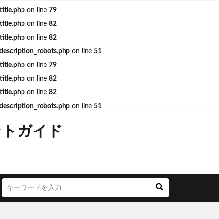
itle.php
on line
79
itle.php
on line
82
JR西日本
itle.php
on line
82
escription_robots.php
on line
51
LOUNGE
itle.php
on line
79
itle.php
on line
82
YA
itle.php
on line
82
お茶の水
escription_robots.php
on line
51
ごう横浜
にこテラス
ントガイド
めが丘ソラトス
アトレ
オ
アリオ北砂
モール与野
イオン市川妙典
リー