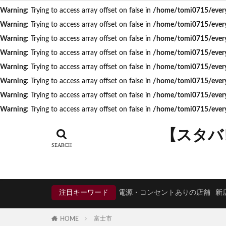
Warning
: Trying to access array offset on false in
/home/tomi0715/everyd
タグ
Warning
: Trying to access array offset on false in
/home/tomi0715/everyd
CIAL鶴見
EX
Warning
: Trying to access array offset on false in
/home/tomi0715/everyd
KDDI
KITTE
Warning
: Trying to access array offset on false in
/home/tomi0715/everyd
Neighborhood and
Warning
: Trying to access array offset on false in
/home/tomi0715/everyd
Warning
: Trying to access array offset on false in
/home/tomi0715/everyd
starbucks
ST
Warning
: Trying to access array offset on false in
/home/tomi0715/everyd
TSUTAYA BOOKS
Warning
: Trying to access array offset on false in
/home/tomi0715/everyd
くまざわ書店
そよら横浜高田
【スタバ
ひばりヶ丘
ららぽーと
アトレヴィ大塚
アリオ川口
注目キーワード
電源・コンセントありの店舗
新
イオンモール春日
イオン板橋
富士市
HOME