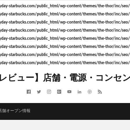
ay-starbucks.com/public_html/wp-content/themes/the-thor/inc/seo/t
ay-starbucks.com/public_html/wp-content/themes/the-thor/inc/seo/t
ITMELSA
GINZA SIX
Greener Stores
JINS
JR
JR南武線
ay-starbucks.com/public_html/wp-content/themes/the-thor/inc/seo/t
LOUNGE&CAFE
MIYASHITA PARK
My フルーツ³ フラペチーノⓇ
ay-starbucks.com/public_html/wp-content/themes/the-thor/inc/seo/d
 Coffee
NEOPASA
Olive LOUNGE
OPA
Princi
SHARE 
ay-starbucks.com/public_html/wp-content/themes/the-thor/inc/seo/t
ay-starbucks.com/public_html/wp-content/themes/the-thor/inc/seo/t
ARBUCKS GINZA HOUSE
T-SITE
Teavana
Think Lab
TSUTA
ay-starbucks.com/public_html/wp-content/themes/the-thor/inc/seo/t
TORE
TSUTAYABOOKSTORE
あざみ野
おしゃれ
お台場
ay-starbucks.com/public_html/wp-content/themes/the-thor/inc/seo/d
さいたま市
さいたま新都心
ささしまライブ
そごう千葉
そ
たまプラーザ
つくば
つくばエクスプレス
つくば駅
にこ
レビュー】店舗・電源・コンセ
ふじみ野
ふじみ野市
まとめ
みなとみらい
ゆめが丘
ゆ
ららぽーと富士見
ららテラス
ららテラス川口
アウトレット
アトレ大森
アトレ川崎
アトレ新浦安
アピタテラス
アリ
アークヒルズ
イオン
イオンモール
イオンモール上尾
イオン
店舗オープン情報
部
イオンモール津田沼
イオンモール羽生
イオンレイクタウン
イオン金沢八景
イクスピアリ
イグジットメルサ
イタリアンベーカ