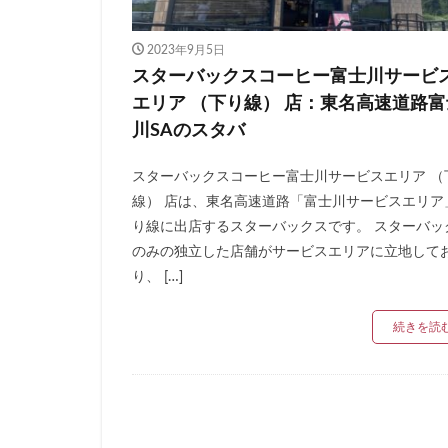
リージョナルラン
三井アウトレット
2023年9月5日
スターバックスコーヒー富士川サービ
三鷹市
三鷹
エリア （下り線） 店：東名高速道路富
下北沢
下高
川SAのスタバ
中央道
中山
丸の内パークビル
スターバックスコーヒー富士川サービスエリア （
亀戸
亀有
線） 店は、東名高速道路「富士川サービスエリア
京急
京急川
り線に出店するスターバックスです。 スターバッ
のみの独立した店舗がサービスエリアに立地して
京浜東北線
り、 […]
代官山
代官山
入間川
八千
続きを読
六本木ヒルズ
北参道
北戸
千葉市
千葉
南船橋
南越