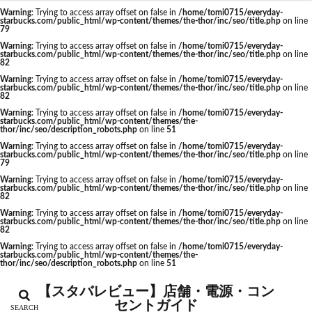
Warning
: Trying to access array offset on false in
/home/tomi0715/everyday-
神栖市
神楽坂
神田駅
神谷町
福生市
starbucks.com/public_html/wp-content/themes/the-thor/inc/seo/title.php
on line
カテゴリー
79
福生駅
秋葉原
秋葉原駅
稲城
穴場
Warning
: Trying to access array offset on false in
/home/tomi0715/everyday-
starbucks.com/public_html/wp-content/themes/the-thor/inc/seo/title.php
on line
立川
立川伊勢丹
立川駅
竹ノ塚
竹橋
82
第1ターミナル
第三京浜
笹塚
笹塚駅
Warning
: Trying to access array offset on false in
/home/tomi0715/everyday-
starbucks.com/public_html/wp-content/themes/the-thor/inc/seo/title.php
on line
タグ
82
築地
築地本願寺
籠原
紀尾井町
経堂
Warning
: Trying to access array offset on false in
/home/tomi0715/everyday-
CIAL鶴見
EXITMELSA
GINZA SIX
綱島
綱島駅
総武線
練馬駅
缶コーヒー
starbucks.com/public_html/wp-content/themes/the-
thor/inc/seo/description_robots.php
on line
51
Greener Stores
JINS
JR
JR南武線
羽村市
羽生
羽生市
羽田空港
習志野市
Warning
: Trying to access array offset on false in
/home/tomi0715/everyday-
starbucks.com/public_html/wp-content/themes/the-thor/inc/seo/title.php
on line
JR西日本
KDDI
KITTE
LOUNGE&CAFE
聖路加国際病院
自由が丘
自由が丘駅
舞浜
79
Warning
: Trying to access array offset on false in
/home/tomi0715/everyday-
MIYASHITA PARK
My フルーツ³ フラペチーノⓇ
船橋
船橋駅
芝大門
芝浦
芦花公園
starbucks.com/public_html/wp-content/themes/the-thor/inc/seo/title.php
on line
82
Neighborhood and Coffee
NEOPASA
花園
若葉
茅ヶ崎
茅場町
茗荷谷
Warning
: Trying to access array offset on false in
/home/tomi0715/everyday-
starbucks.com/public_html/wp-content/themes/the-thor/inc/seo/title.php
on line
Olive LOUNGE
OPA
Princi
SHARE LOUNGE
草加駅
荒川区
荻窪
葉山
葛西
82
starbucks
STARBUCKS GINZA HOUSE
T-SITE
葛西臨海公園
葛飾区
蒲田駅
蓮根
Warning
: Trying to access array offset on false in
/home/tomi0715/everyday-
starbucks.com/public_html/wp-content/themes/the-
thor/inc/seo/description_robots.php
on line
51
Teavana
Think Lab
TSUTAYA
蓮田サービスエリア
蔦屋家電
蔦屋書店
藤沢
TSUTAYA BOOKSTORE
TSUTAYABOOKSTORE
藤沢市
藤沢駅
蘇我
虎ノ門
【スタバレビュー】店舗・電源・コン
セントガイド
あざみ野
おしゃれ
お台場
お茶の水
虎ノ門ヒルズ
虎ノ門ヒルズステーションタワー