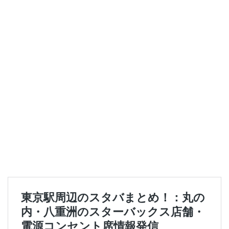
セレオ八王子
センター北
センター南
セントラルパーク
ソラマチ
タワーマンション
ダイエー
ツタヤ
ティバーナ
テイクアウト
テイクアウト専門
テイクアウト専門店
ディバーナ
トナリエキュート
トリトンスクエア
ドライブスルー
ニュウマン
ニュウマン横浜
ハラカド
ハレノテラス
バスターミナル東京八重洲
パーキングエリア
ビーンズ
ビーンズ亀有
ピオニウォーク
フルルガーデン八千代
プリンチ
プルデンシャルタワー
ベイシア
ベイシア富里
ペリエ千葉
ペリエ海浜幕張
マルイ
マロニエゲート
マーケットプレイス
ミヤシタパーク
ムスブ田町
メトロピア
モザイクモール港北
モラージュ菖蒲
モリタウン
ヤエチカ
ヤマダ電機
ヨリマチ
ラシック