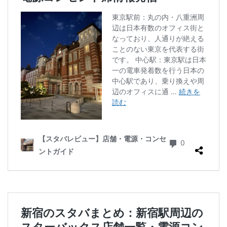
ラスカ熱海
ラゾーナ川崎
ララガーデン
リージョナルランドマークストア
ルミネ横浜
ルミネ池袋
ルミネ立川
一覧
三ツ境
三井アウトレットパーク
三井住友銀行
三田
三田駅
三菱ビル
三越前
三軒茶屋
三鷹市
三鷹駅
上大岡
上尾市
上智大学
上野
上野公園
上野御徒町
上野駅
下北沢
下高井戸
世田谷代田
世田谷区
中央区
中央大学
中央林間
中央自動車道
中央道
中山
中目黒
中野
中野坂上
中野駅
丸の内
丸の内オアゾ
丸の内パークビル
丸の内ビル
丸ビル
久喜
久喜市
久喜駅
久屋大通
九段下
亀戸
亀有
二俣川
二子玉川
二子玉川ライズ