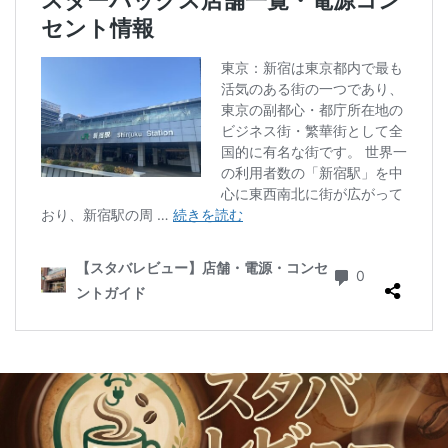
二子玉川公園
五反田
井の頭公園
京急
京急川崎駅
京急百貨店
京急鶴見駅
京成千葉駅
京橋
京橋エドグラン
京浜東北線
京王井の頭線
京王新線
京王線
仙川
代々木
代々木上原
代々木公園
代官山
代官山T-SITE
代沢
伊勢原
伏見
佐倉
信濃町
元町・中華街
光が丘
入間川
八千代緑が丘
八幡山
八王子駅
八重洲
八重洲地下街
公園
六本木
六本木ヒルズ
六本木一丁目
内幸町
再開発
勝どき
勝どき駅
北区
北千住
北参道
北戸田
北谷町
千代田区
千歳烏山
千歳船橋
千葉中央駅
千葉公園
千葉市
千葉駅
千駄ヶ谷
半蔵門
半蔵門線
南与野
南千住
南武線
南砂町
南船橋
南越谷