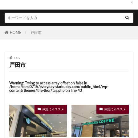
くまざわ書店
さいたま市
さいたま新都心
虎ノ門駅
表参道
西千葉
西友
西台
ささしまライブ
そごう千葉
そごう横浜
西国分寺
西新井
西新宿
西東京市
そよら横浜高田
たまプラーザ
つくば
西武新宿線
西武新宿駅
西船橋
西船橋駅
HOME
戸田市
つくばエクスプレス
つくば駅
にこにこテラス
調布
調布パルコ
調布駅
豊橋駅
豊洲
ひばりヶ丘
ふじみ野
ふじみ野市
まとめ
赤坂
赤坂インターシティAIR
赤坂サカス
みなとみらい
ゆめが丘
ゆめが丘ソラトス
赤坂溜池タワー
赤坂見附
赤羽
赤羽駅
TAG
ららぽーと
ららぽーと富士見
ららテラス
越谷レイクタウン
足柄サービスエリア
路面店
戸田市
ららテラス川口
アウトレット
アトレ
辻堂駅
那覇
那覇空港
都営大江戸線
アトレヴィ大塚
アトレ大森
アトレ川崎
都営新宿線
都庁前駅
都立明治公園
Warning
: Trying to access array offset on false in
/home/tomi0715/everyday-starbucks.com/public_html/wp-
アトレ新浦安
アピタテラス
アリオ
content/themes/the-thor/tag.php
on line
43
都築パーキングエリア
酒々井
金山
金沢八景
アリオ北砂
アリオ川口
アークヒルズ
イオン
金町
金町駅
銀座
銀座コリドー街
イオンモール
イオンモール上尾
イオンモール与野
銀座コリドー通り
錦糸町
錦糸町駅
鎌倉
休憩にオススメ
休憩にオススメ
イオンモール春日部
イオンモール津田沼
鎌倉駅
閉店
関内
阿佐ヶ谷
阿佐ヶ谷駅
イオンモール羽生
イオンレイクタウン
限定店舗
難波駅
雷門
電源
イオン市川妙典
イオン板橋
イオン金沢八景
霞が関ビルディング
霞ヶ関
青山
青山一丁目