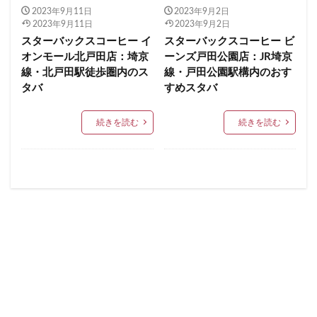
2023年9月11日
2023年9月2日
イクスピアリ
イグジットメルサ
青梅
青梅インター
青葉区
青葉台
2023年9月11日
2023年9月2日
イタリアンベーカリー
イトーヨーカドー
イーアス
スターバックスコーヒー イ
スターバックスコーヒー ビ
順天堂医院
順天堂大学
飯田橋
館林
オンモール北戸田店：埼京
ーンズ戸田公園店：JR埼京
エキア
エキア竹ノ塚
エキナカ
エキュート
馬車道
駅ナカ
駅ビル
駅直結
駅近
線・北戸田駅徒歩圏内のス
線・戸田公園駅構内のおす
エキュート上野
エキュート立川
エキュート赤羽
駅近カフェ
駒澤大学
高円寺
高坂
高尾
タバ
すめスタバ
エトモ池上
エミオ練馬
オススメ店舗
高島屋
高崎駅
高架下
高田
高田馬場
続きを読む
続きを読む
オートバックス
カインズ
カインズホーム
高級住宅街
高輪ゲートウェイ
高輪ゲートウェイ駅
カフェ
ギンザシックス
クイーンズスクエア
高辻
高速道路
鳥浜
鶴ヶ峰
鶴ヶ島市
グランスタ
グランスタ東京
グランデュオ立川
鶴見
鶴見駅
鹿嶋市
麹町
麻布十番
コクーンシティ
コレド室町
コレド室町テラス
麻布台
麻布台ヒルズ
コンセント
コースカベイサイド
サンケイビル
検索
サンシャインシティ
サービスエリア
シモキタエキウエ
シャポー
シャポー新小岩
ジョイナス
スタバ
スタバ1号店
スターバックス
スターバックス ティー＆カフェ
スターバックスギンザハウス
スターバックスリザーブ