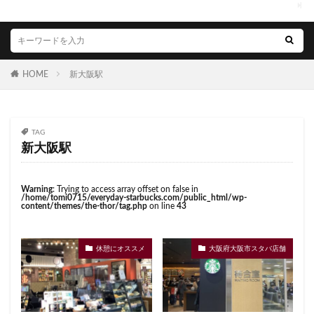
藤沢市
藤沢駅
蘇我
虎ノ門
くまざわ書店
さいたま市
さいたま新都心
虎ノ門ヒルズ
虎ノ門ヒルズステーションタワー
ささしまライブ
そごう千葉
そごう横浜
虎ノ門駅
表参道
西千葉
西友
西台
そよら横浜高田
たまプラーザ
つくば
西国分寺
西新井
西新宿
西東京市
HOME
新大阪駅
つくばエクスプレス
つくば駅
にこにこテラス
西武新宿線
西武新宿駅
西船橋
西船橋駅
ひばりヶ丘
ふじみ野
ふじみ野市
まとめ
調布
調布パルコ
調布駅
豊橋駅
豊洲
みなとみらい
ゆめが丘
ゆめが丘ソラトス
赤坂
赤坂インターシティAIR
赤坂サカス
TAG
ららぽーと
ららぽーと富士見
ららテラス
新大阪駅
赤坂溜池タワー
赤坂見附
赤羽
赤羽駅
ららテラス川口
アウトレット
アトレ
越谷レイクタウン
足柄サービスエリア
路面店
アトレヴィ大塚
アトレ大森
アトレ川崎
Warning
: Trying to access array offset on false in
辻堂駅
那覇
那覇空港
都営大江戸線
/home/tomi0715/everyday-starbucks.com/public_html/wp-
アトレ新浦安
アピタテラス
アリオ
content/themes/the-thor/tag.php
on line
43
都営新宿線
都庁前駅
都立明治公園
アリオ北砂
アリオ川口
アークヒルズ
イオン
都築パーキングエリア
酒々井
金山
金沢八景
イオンモール
イオンモール上尾
イオンモール与野
休憩にオススメ
大阪府大阪市スタバ店舗
金町
金町駅
銀座
銀座コリドー街
イオンモール春日部
イオンモール津田沼
銀座コリドー通り
錦糸町
錦糸町駅
鎌倉
イオンモール羽生
イオンレイクタウン
鎌倉駅
閉店
関内
阿佐ヶ谷
阿佐ヶ谷駅
イオン市川妙典
イオン板橋
イオン金沢八景