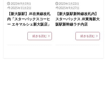
限定店舗
難波駅
雷門
電源
2023年9月19日
2023年1月22日
イクスピアリ
イグジットメルサ
2025年11月2日
2025年9月27日
霞が関ビルディング
霞ヶ関
青山
青山一丁目
イタリアンベーカリー
イトーヨーカドー
イーアス
【新大阪駅】JR在来線改札
【新大阪駅新幹線改札内】
青梅
青梅インター
青葉区
青葉台
内「スターバックスコーヒ
スターバックス JR東海新大
エキア
エキア竹ノ塚
エキナカ
エキュート
ー エキマルシェ新大阪店」
阪駅新幹線ラチ内店
順天堂医院
順天堂大学
飯田橋
館林
エキュート上野
エキュート立川
エキュート赤羽
馬車道
駅ナカ
駅ビル
駅直結
駅近
エトモ池上
エミオ練馬
オススメ店舗
続きを読む
続きを読む
駅近カフェ
駒澤大学
高円寺
高坂
高尾
オートバックス
カインズ
カインズホーム
高島屋
高崎駅
高架下
高田
高田馬場
カフェ
ギンザシックス
クイーンズスクエア
高級住宅街
高輪ゲートウェイ
高輪ゲートウェイ駅
グランスタ
グランスタ東京
グランデュオ立川
高辻
高速道路
鳥浜
鶴ヶ峰
鶴ヶ島市
コクーンシティ
コレド室町
コレド室町テラス
鶴見
鶴見駅
鹿嶋市
麹町
麻布十番
コンセント
コースカベイサイド
サンケイビル
麻布台
麻布台ヒルズ
サンシャインシティ
サービスエリア
シモキタエキウエ
シャポー
シャポー新小岩
検索
ジョイナス
スタバ
スタバ1号店
スターバックス
スターバックス ティー＆カフェ
スターバックスギンザハウス
スターバックスリザーブ