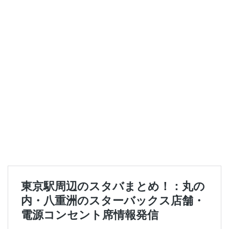
セレオ八王子
センター北
センター南
セントラルパーク
ソラマチ
タワーマンション
ダイエー
ツタヤ
ティバーナ
テイクアウト
テイクアウト専門
テイクアウト専門店
ディバーナ
トナリエキュート
トリトンスクエア
ドライブスルー
ニュウマン
ニュウマン横浜
ハラカド
ハレノテラス
バスターミナル東京八重洲
パーキングエリア
ビーンズ
ビーンズ亀有
ピオニウォーク
フルルガーデン八千代
プリンチ
プルデンシャルタワー
ベイシア
ベイシア富里
ペリエ千葉
ペリエ海浜幕張
マルイ
マロニエゲート
マーケットプレイス
ミヤシタパーク
ムスブ田町
メトロピア
モザイクモール港北
モラージュ菖蒲
モリタウン
ヤエチカ
ヤマダ電機
ヨリマチ
ラシック