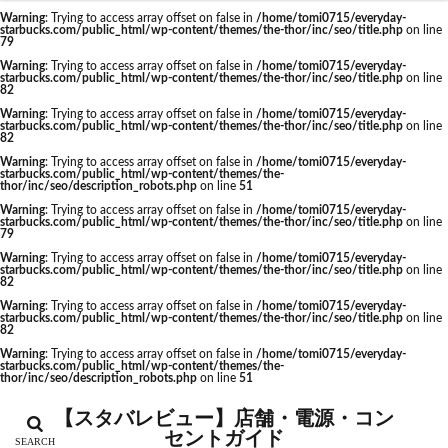
石神井公園
研究学園
碑文谷
祐天寺
Warning
: Trying to access array offset on false in
/home/tomi0715/everyday-
starbucks.com/public_html/wp-content/themes/the-thor/inc/seo/title.php
on line
カテゴリー
神之池緑地公園
神保町
神宮前
神栖
79
Warning
: Trying to access array offset on false in
/home/tomi0715/everyday-
神栖市
神楽坂
神田駅
神谷町
福生市
starbucks.com/public_html/wp-content/themes/the-thor/inc/seo/title.php
on line
82
福生駅
秋葉原
秋葉原駅
稲城
穴場
Warning
: Trying to access array offset on false in
/home/tomi0715/everyday-
starbucks.com/public_html/wp-content/themes/the-thor/inc/seo/title.php
on line
立川
立川伊勢丹
立川駅
竹ノ塚
竹橋
タグ
82
第1ターミナル
第三京浜
笹塚
笹塚駅
Warning
: Trying to access array offset on false in
/home/tomi0715/everyday-
CIAL鶴見
EXITMELSA
GINZA SIX
starbucks.com/public_html/wp-content/themes/the-
thor/inc/seo/description_robots.php
on line
51
築地
築地本願寺
籠原
紀尾井町
経堂
Greener Stores
JINS
JR
JR南武線
Warning
: Trying to access array offset on false in
/home/tomi0715/everyday-
綱島
綱島駅
総武線
練馬駅
缶コーヒー
starbucks.com/public_html/wp-content/themes/the-thor/inc/seo/title.php
on line
JR西日本
KDDI
KITTE
LOUNGE&CAFE
79
羽村市
羽生
羽生市
羽田空港
習志野市
Warning
: Trying to access array offset on false in
/home/tomi0715/everyday-
MIYASHITA PARK
My フルーツ³ フラペチーノⓇ
starbucks.com/public_html/wp-content/themes/the-thor/inc/seo/title.php
on line
聖路加国際病院
自由が丘
自由が丘駅
舞浜
82
Neighborhood and Coffee
NEOPASA
Warning
: Trying to access array offset on false in
/home/tomi0715/everyday-
船橋
船橋駅
芝大門
芝浦
芦花公園
starbucks.com/public_html/wp-content/themes/the-thor/inc/seo/title.php
on line
Olive LOUNGE
OPA
Princi
SHARE LOUNGE
82
花園
若葉
茅ヶ崎
茅場町
茗荷谷
starbucks
STARBUCKS GINZA HOUSE
T-SITE
Warning
: Trying to access array offset on false in
/home/tomi0715/everyday-
starbucks.com/public_html/wp-content/themes/the-
草加駅
荒川区
荻窪
葉山
葛西
thor/inc/seo/description_robots.php
on line
51
Teavana
Think Lab
TSUTAYA
葛西臨海公園
葛飾区
蒲田駅
蓮根
TSUTAYA BOOKSTORE
TSUTAYABOOKSTORE
【スタバレビュー】店舗・電源・コン
蓮田サービスエリア
蔦屋家電
蔦屋書店
藤沢
セントガイド
あざみ野
おしゃれ
お台場
お茶の水