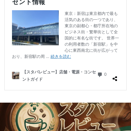
二子玉川公園
五反田
井の頭公園
京急
京急川崎駅
京急百貨店
京急鶴見駅
京成千葉駅
京橋
京橋エドグラン
京浜東北線
京王井の頭線
京王新線
京王線
仙川
代々木
代々木上原
代々木公園
代官山
代官山T-SITE
代沢
伊勢原
伏見
佐倉
信濃町
元町・中華街
光が丘
入間川
八千代緑が丘
八幡山
八王子駅
八重洲
八重洲地下街
公園
六本木
六本木ヒルズ
六本木一丁目
内幸町
再開発
勝どき
勝どき駅
北区
北千住
北参道
北戸田
北谷町
千代田区
千歳烏山
千歳船橋
千葉中央駅
千葉公園
千葉市
千葉駅
千駄ヶ谷
半蔵門
半蔵門線
南与野
南千住
南武線
南砂町
南船橋
南越谷