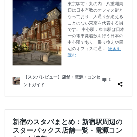
ラスカ熱海
ラゾーナ川崎
ララガーデン
リージョナルランドマークストア
ルミネ横浜
ルミネ池袋
ルミネ立川
一覧
三ツ境
三井アウトレットパーク
三井住友銀行
三田
三田駅
三菱ビル
三越前
三軒茶屋
三鷹市
三鷹駅
上大岡
上尾市
上智大学
上野
上野公園
上野御徒町
上野駅
下北沢
下高井戸
世田谷代田
世田谷区
中央区
中央大学
中央林間
中央自動車道
中央道
中山
中目黒
中野
中野坂上
中野駅
丸の内
丸の内オアゾ
丸の内パークビル
丸の内ビル
丸ビル
久喜
久喜市
久喜駅
久屋大通
九段下
亀戸
亀有
二俣川
二子玉川
二子玉川ライズ