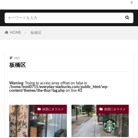
高辻
高速道路
鳥浜
鶴ヶ峰
鶴ヶ島市
くまざわ書店
さいたま市
さいたま新都心
鶴見
鶴見駅
鹿嶋市
麹町
麻布十番
ささしまライブ
そごう千葉
そごう横浜
麻布台
麻布台ヒルズ
そよら横浜高田
たまプラーザ
つくば
HOME
板橋区
つくばエクスプレス
つくば駅
にこにこテラス
検索
ひばりヶ丘
ふじみ野
ふじみ野市
まとめ
みなとみらい
ゆめが丘
ゆめが丘ソラトス
TAG
ららぽーと
ららぽーと富士見
ららテラス
板橋区
ららテラス川口
アウトレット
アトレ
アトレヴィ大塚
アトレ大森
アトレ川崎
Warning
: Trying to access array offset on false in
/home/tomi0715/everyday-starbucks.com/public_html/wp-
アトレ新浦安
アピタテラス
アリオ
content/themes/the-thor/tag.php
on line
43
アリオ北砂
アリオ川口
アークヒルズ
イオン
イオンモール
イオンモール上尾
イオンモール与野
休憩にオススメ
休憩にオススメ
イオンモール春日部
イオンモール津田沼
イオンモール羽生
イオンレイクタウン
イオン市川妙典
イオン板橋
イオン金沢八景