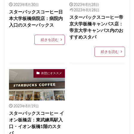
2023年8月30日
2023年8月28日
イクスピアリ
イグジットメルサ
2023年8月28日
スターバックスコーヒー日
イタリアンベーカリー
イトーヨーカドー
イーアス
スターバックスコーヒー帝
本大学板橋病院店：病院内
京大学板橋キャンパス店：
入口のスターバックス
エキア
エキア竹ノ塚
エキナカ
エキュート
帝京大学キャンパス内のお
エキュート上野
エキュート立川
エキュート赤羽
すすめスタバ
続きを読む
エトモ池上
エミオ練馬
オススメ店舗
続きを読む
オートバックス
カインズ
カインズホーム
カフェ
ギンザシックス
クイーンズスクエア
グランスタ
グランスタ東京
グランデュオ立川
休憩にオススメ
コクーンシティ
コレド室町
コレド室町テラス
コンセント
コースカベイサイド
サンケイビル
サンシャインシティ
サービスエリア
シモキタエキウエ
シャポー
シャポー新小岩
2023年8月19日
スターバックスコーヒー イ
ジョイナス
スタバ
スタバ1号店
オン板橋店：東武練馬駅入
スターバックス
スターバックス ティー＆カフェ
口・イオン板橋1階のスタ
バ
スターバックスギンザハウス
スターバックスリザーブ