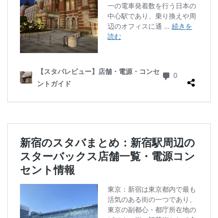
二子玉川公園
五反田
井の頭公園
京急
京急川崎駅
京急百貨店
京急鶴見駅
京成千葉駅
京橋
京橋エドグラン
京浜東北線
京王井の頭線
京王新線
京王線
仙川
代々木
代々木上原
代々木公園
代官山
代官山T-SITE
代沢
伊勢原
伏見
佐倉
信濃町
元町・中華街
光が丘
入間川
八千代緑が丘
八幡山
八王子駅
八重洲
八重洲地下街
公園
六本木
六本木ヒルズ
六本木一丁目
内幸町
再開発
勝どき
勝どき駅
北区
北千住
北参道
北戸田
北谷町
千代田区
千歳烏山
千歳船橋
千葉中央駅
千葉公園
千葉市
千葉駅
千駄ヶ谷
半蔵門
半蔵門線
南与野
南千住
南武線
南砂町
南船橋
南越谷