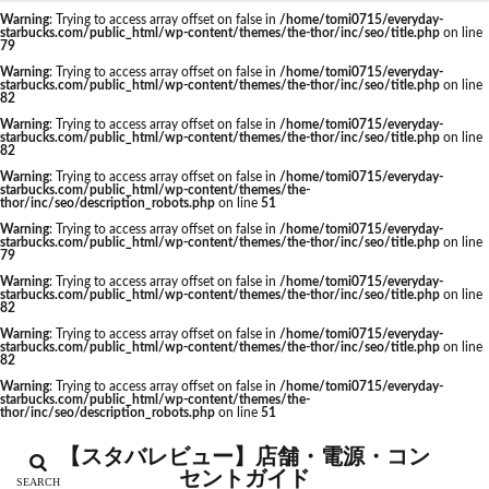
越谷レイクタウン
足柄サービスエリア
路面店
Warning
: Trying to access array offset on false in
/home/tomi0715/everyday-
starbucks.com/public_html/wp-content/themes/the-thor/inc/seo/title.php
on line
カテゴリー
辻堂駅
那覇
那覇空港
都営大江戸線
79
Warning
: Trying to access array offset on false in
/home/tomi0715/everyday-
都営新宿線
都庁前駅
都立明治公園
starbucks.com/public_html/wp-content/themes/the-thor/inc/seo/title.php
on line
82
都築パーキングエリア
酒々井
金山
金沢八景
Warning
: Trying to access array offset on false in
/home/tomi0715/everyday-
starbucks.com/public_html/wp-content/themes/the-thor/inc/seo/title.php
on line
タグ
金町
金町駅
銀座
銀座コリドー街
82
銀座コリドー通り
錦糸町
錦糸町駅
鎌倉
Warning
: Trying to access array offset on false in
/home/tomi0715/everyday-
CIAL鶴見
EXITMELSA
GINZA SIX
starbucks.com/public_html/wp-content/themes/the-
thor/inc/seo/description_robots.php
on line
51
鎌倉駅
閉店
関内
阿佐ヶ谷
阿佐ヶ谷駅
Greener Stores
JINS
JR
JR南武線
Warning
: Trying to access array offset on false in
/home/tomi0715/everyday-
限定店舗
難波駅
雷門
電源
starbucks.com/public_html/wp-content/themes/the-thor/inc/seo/title.php
on line
JR西日本
KDDI
KITTE
LOUNGE&CAFE
79
霞が関ビルディング
霞ヶ関
青山
青山一丁目
Warning
: Trying to access array offset on false in
/home/tomi0715/everyday-
MIYASHITA PARK
My フルーツ³ フラペチーノⓇ
starbucks.com/public_html/wp-content/themes/the-thor/inc/seo/title.php
on line
青梅
青梅インター
青葉区
青葉台
82
Neighborhood and Coffee
NEOPASA
Warning
: Trying to access array offset on false in
/home/tomi0715/everyday-
順天堂医院
順天堂大学
飯田橋
館林
starbucks.com/public_html/wp-content/themes/the-thor/inc/seo/title.php
on line
Olive LOUNGE
OPA
Princi
SHARE LOUNGE
82
馬車道
駅ナカ
駅ビル
駅直結
駅近
starbucks
STARBUCKS GINZA HOUSE
T-SITE
Warning
: Trying to access array offset on false in
/home/tomi0715/everyday-
starbucks.com/public_html/wp-content/themes/the-
駅近カフェ
駒澤大学
高円寺
高坂
高尾
thor/inc/seo/description_robots.php
on line
51
Teavana
Think Lab
TSUTAYA
高島屋
高崎駅
高架下
高田
高田馬場
TSUTAYA BOOKSTORE
TSUTAYABOOKSTORE
【スタバレビュー】店舗・電源・コン
高級住宅街
高輪ゲートウェイ
高輪ゲートウェイ駅
セントガイド
あざみ野
おしゃれ
お台場
お茶の水