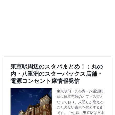
ラスカ熱海
ラゾーナ川崎
ララガーデン
リージョナルランドマークストア
ルミネ横浜
ルミネ池袋
ルミネ立川
一覧
三ツ境
三井アウトレットパーク
三井住友銀行
三田
三田駅
三菱ビル
三越前
三軒茶屋
三鷹市
三鷹駅
上大岡
上尾市
上智大学
上野
上野公園
上野御徒町
上野駅
下北沢
下高井戸
世田谷代田
世田谷区
中央区
中央大学
中央林間
中央自動車道
中央道
中山
中目黒
中野
中野坂上
中野駅
丸の内
丸の内オアゾ
丸の内パークビル
丸の内ビル
丸ビル
久喜
久喜市
久喜駅
久屋大通
九段下
亀戸
亀有
二俣川
二子玉川
二子玉川ライズ