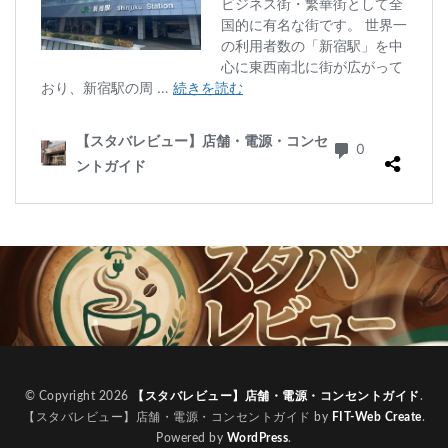
南越谷駅
原宿
吉祥寺
名古屋
名古屋市
名古屋駅
名古屋高島屋
名鉄名古屋駅
名鉄神宮前
名駅
和光
和光駅
品川駅
営業時間
四ツ谷
国体通り
国立競技場
国道124号線
国道1号線
国際通り
土呂
土浦
地下街
地下鉄
坂戸
外苑
外苑前
多摩ニュータウン
多摩境
大久保
大井町
大人の街
大倉山
大和
大塚
大学
大学内の店舗
大学病院
大宮
大宮駅
大崎
大崎駅
大手町
大手町ビル
大手町プレイス
大手町駅
大森
大森駅
大泉学園
大津通
大船
大船駅
大門
大阪高島屋
天王町
太田市
奥沢
妙典
学園の森
学芸大学駅
富士市
富岡
© Copyright 2026
【スタバレビュー】店舗・電源・コンセントガイド
.
【スタバレビュー】店舗・電源・コンセントガイド by
FIT-Web Create
.
富岡バイパス
富里
小作
小山
小岩
Powered by
WordPress
.