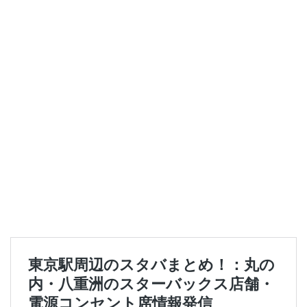
セレオ八王子
センター北
センター南
セントラルパーク
ソラマチ
タワーマンション
ダイエー
ツタヤ
ティバーナ
テイクアウト
テイクアウト専門
テイクアウト専門店
ディバーナ
トナリエキュート
トリトンスクエア
ドライブスルー
ニュウマン
ニュウマン横浜
ハラカド
ハレノテラス
バスターミナル東京八重洲
パーキングエリア
ビーンズ
ビーンズ亀有
ピオニウォーク
フルルガーデン八千代
プリンチ
プルデンシャルタワー
ベイシア
ベイシア富里
ペリエ千葉
ペリエ海浜幕張
マルイ
マロニエゲート
マーケットプレイス
ミヤシタパーク
ムスブ田町
メトロピア
モザイクモール港北
モラージュ菖蒲
モリタウン
ヤエチカ
ヤマダ電機
ヨリマチ
ラシック