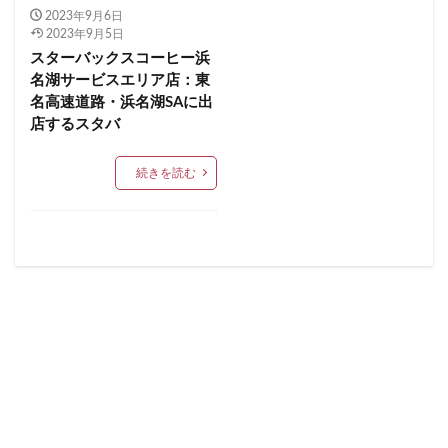
2023年9月6日
イクスピアリ
イグジットメルサ
青梅
青梅インター
青葉区
青葉台
2023年9月5日
イタリアンベーカリー
イトーヨーカドー
イーアス
スターバックスコーヒー浜
順天堂医院
順天堂大学
飯田橋
館林
名湖サービスエリア店：東
エキア
エキア竹ノ塚
エキナカ
エキュート
馬車道
駅ナカ
駅ビル
駅直結
駅近
名高速道路・浜名湖SAに出
エキュート上野
エキュート立川
エキュート赤羽
駅近カフェ
駒澤大学
高円寺
高坂
高尾
店するスタバ
エトモ池上
エミオ練馬
オススメ店舗
高島屋
高崎駅
高架下
高田
高田馬場
続きを読む
オートバックス
カインズ
カインズホーム
高級住宅街
高輪ゲートウェイ
高輪ゲートウェイ駅
カフェ
ギンザシックス
クイーンズスクエア
高辻
高速道路
鳥浜
鶴ヶ峰
鶴ヶ島市
グランスタ
グランスタ東京
グランデュオ立川
鶴見
鶴見駅
鹿嶋市
麹町
麻布十番
コクーンシティ
コレド室町
コレド室町テラス
麻布台
麻布台ヒルズ
コンセント
コースカベイサイド
サンケイビル
検索
サンシャインシティ
サービスエリア
シモキタエキウエ
シャポー
シャポー新小岩
ジョイナス
スタバ
スタバ1号店
スターバックス
スターバックス ティー＆カフェ
スターバックスギンザハウス
スターバックスリザーブ