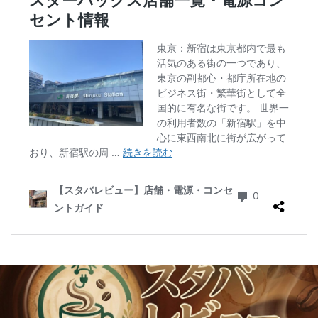
二子玉川公園
五反田
井の頭公園
京急
京急川崎駅
京急百貨店
京急鶴見駅
京成千葉駅
京橋
京橋エドグラン
京浜東北線
京王井の頭線
京王新線
京王線
仙川
代々木
代々木上原
代々木公園
代官山
代官山T-SITE
代沢
伊勢原
伏見
佐倉
信濃町
元町・中華街
光が丘
入間川
八千代緑が丘
八幡山
八王子駅
八重洲
八重洲地下街
公園
六本木
六本木ヒルズ
六本木一丁目
内幸町
再開発
勝どき
勝どき駅
北区
北千住
北参道
北戸田
北谷町
千代田区
千歳烏山
千歳船橋
千葉中央駅
千葉公園
千葉市
千葉駅
千駄ヶ谷
半蔵門
半蔵門線
南与野
南千住
南武線
南砂町
南船橋
南越谷