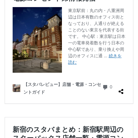
ラスカ熱海
ラゾーナ川崎
ララガーデン
リージョナルランドマークストア
ルミネ横浜
ルミネ池袋
ルミネ立川
一覧
三ツ境
三井アウトレットパーク
三井住友銀行
三田
三田駅
三菱ビル
三越前
三軒茶屋
三鷹市
三鷹駅
上大岡
上尾市
上智大学
上野
上野公園
上野御徒町
上野駅
下北沢
下高井戸
世田谷代田
世田谷区
中央区
中央大学
中央林間
中央自動車道
中央道
中山
中目黒
中野
中野坂上
中野駅
丸の内
丸の内オアゾ
丸の内パークビル
丸の内ビル
丸ビル
久喜
久喜市
久喜駅
久屋大通
九段下
亀戸
亀有
二俣川
二子玉川
二子玉川ライズ