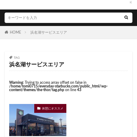
くまざわ書店
さいたま市
さいたま新都心
虎ノ門駅
表参道
西千葉
西友
西台
ささしまライブ
そごう千葉
そごう横浜
西国分寺
西新井
西新宿
西東京市
そよら横浜高田
たまプラーザ
つくば
西武新宿線
西武新宿駅
西船橋
西船橋駅
HOME
浜名湖サービスエリア
つくばエクスプレス
つくば駅
にこにこテラス
調布
調布パルコ
調布駅
豊橋駅
豊洲
ひばりヶ丘
ふじみ野
ふじみ野市
まとめ
赤坂
赤坂インターシティAIR
赤坂サカス
みなとみらい
ゆめが丘
ゆめが丘ソラトス
赤坂溜池タワー
赤坂見附
赤羽
赤羽駅
TAG
ららぽーと
ららぽーと富士見
ららテラス
越谷レイクタウン
足柄サービスエリア
路面店
浜名湖サービスエリア
ららテラス川口
アウトレット
アトレ
辻堂駅
那覇
那覇空港
都営大江戸線
アトレヴィ大塚
アトレ大森
アトレ川崎
都営新宿線
都庁前駅
都立明治公園
Warning
: Trying to access array offset on false in
/home/tomi0715/everyday-starbucks.com/public_html/wp-
アトレ新浦安
アピタテラス
アリオ
content/themes/the-thor/tag.php
on line
43
都築パーキングエリア
酒々井
金山
金沢八景
アリオ北砂
アリオ川口
アークヒルズ
イオン
金町
金町駅
銀座
銀座コリドー街
イオンモール
イオンモール上尾
イオンモール与野
銀座コリドー通り
錦糸町
錦糸町駅
鎌倉
休憩にオススメ
イオンモール春日部
イオンモール津田沼
鎌倉駅
閉店
関内
阿佐ヶ谷
阿佐ヶ谷駅
イオンモール羽生
イオンレイクタウン
限定店舗
難波駅
雷門
電源
イオン市川妙典
イオン板橋
イオン金沢八景
霞が関ビルディング
霞ヶ関
青山
青山一丁目