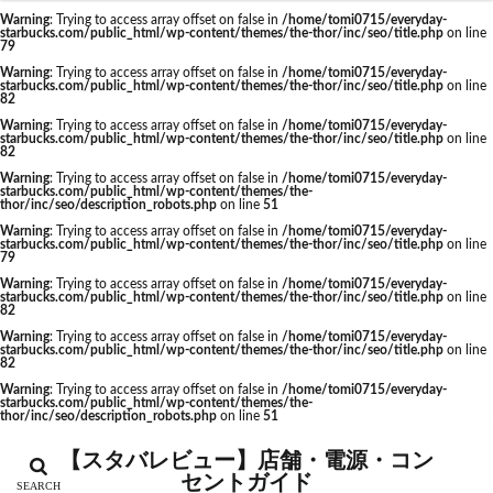
Warning
: Trying to access array offset on false in
/home/tomi0715/everyday-
神栖市
神楽坂
神田駅
神谷町
福生市
starbucks.com/public_html/wp-content/themes/the-thor/inc/seo/title.php
on line
カテゴリー
79
福生駅
秋葉原
秋葉原駅
稲城
穴場
Warning
: Trying to access array offset on false in
/home/tomi0715/everyday-
starbucks.com/public_html/wp-content/themes/the-thor/inc/seo/title.php
on line
立川
立川伊勢丹
立川駅
竹ノ塚
竹橋
82
第1ターミナル
第三京浜
笹塚
笹塚駅
Warning
: Trying to access array offset on false in
/home/tomi0715/everyday-
starbucks.com/public_html/wp-content/themes/the-thor/inc/seo/title.php
on line
タグ
82
築地
築地本願寺
籠原
紀尾井町
経堂
Warning
: Trying to access array offset on false in
/home/tomi0715/everyday-
CIAL鶴見
EXITMELSA
GINZA SIX
綱島
綱島駅
総武線
練馬駅
缶コーヒー
starbucks.com/public_html/wp-content/themes/the-
thor/inc/seo/description_robots.php
on line
51
Greener Stores
JINS
JR
JR南武線
羽村市
羽生
羽生市
羽田空港
習志野市
Warning
: Trying to access array offset on false in
/home/tomi0715/everyday-
starbucks.com/public_html/wp-content/themes/the-thor/inc/seo/title.php
on line
JR西日本
KDDI
KITTE
LOUNGE&CAFE
聖路加国際病院
自由が丘
自由が丘駅
舞浜
79
Warning
: Trying to access array offset on false in
/home/tomi0715/everyday-
MIYASHITA PARK
My フルーツ³ フラペチーノⓇ
船橋
船橋駅
芝大門
芝浦
芦花公園
starbucks.com/public_html/wp-content/themes/the-thor/inc/seo/title.php
on line
82
Neighborhood and Coffee
NEOPASA
花園
若葉
茅ヶ崎
茅場町
茗荷谷
Warning
: Trying to access array offset on false in
/home/tomi0715/everyday-
starbucks.com/public_html/wp-content/themes/the-thor/inc/seo/title.php
on line
Olive LOUNGE
OPA
Princi
SHARE LOUNGE
草加駅
荒川区
荻窪
葉山
葛西
82
starbucks
STARBUCKS GINZA HOUSE
T-SITE
葛西臨海公園
葛飾区
蒲田駅
蓮根
Warning
: Trying to access array offset on false in
/home/tomi0715/everyday-
starbucks.com/public_html/wp-content/themes/the-
thor/inc/seo/description_robots.php
on line
51
Teavana
Think Lab
TSUTAYA
蓮田サービスエリア
蔦屋家電
蔦屋書店
藤沢
TSUTAYA BOOKSTORE
TSUTAYABOOKSTORE
藤沢市
藤沢駅
蘇我
虎ノ門
【スタバレビュー】店舗・電源・コン
セントガイド
あざみ野
おしゃれ
お台場
お茶の水
虎ノ門ヒルズ
虎ノ門ヒルズステーションタワー