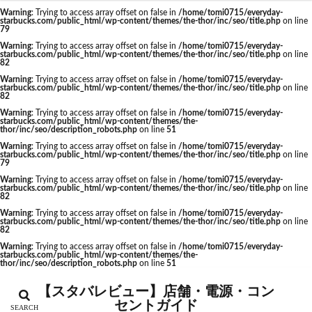
福生駅
秋葉原
秋葉原駅
稲城
穴場
Warning
: Trying to access array offset on false in
/home/tomi0715/everyday-
starbucks.com/public_html/wp-content/themes/the-thor/inc/seo/title.php
on line
カテゴリー
立川
立川伊勢丹
立川駅
竹ノ塚
竹橋
79
Warning
: Trying to access array offset on false in
/home/tomi0715/everyday-
第1ターミナル
第三京浜
笹塚
笹塚駅
starbucks.com/public_html/wp-content/themes/the-thor/inc/seo/title.php
on line
82
築地
築地本願寺
籠原
紀尾井町
経堂
Warning
: Trying to access array offset on false in
/home/tomi0715/everyday-
starbucks.com/public_html/wp-content/themes/the-thor/inc/seo/title.php
on line
綱島
綱島駅
総武線
練馬駅
缶コーヒー
タグ
82
羽村市
羽生
羽生市
羽田空港
習志野市
Warning
: Trying to access array offset on false in
/home/tomi0715/everyday-
CIAL鶴見
EXITMELSA
GINZA SIX
starbucks.com/public_html/wp-content/themes/the-
thor/inc/seo/description_robots.php
on line
51
聖路加国際病院
自由が丘
自由が丘駅
舞浜
Greener Stores
JINS
JR
JR南武線
Warning
: Trying to access array offset on false in
/home/tomi0715/everyday-
船橋
船橋駅
芝大門
芝浦
芦花公園
starbucks.com/public_html/wp-content/themes/the-thor/inc/seo/title.php
on line
JR西日本
KDDI
KITTE
LOUNGE&CAFE
79
花園
若葉
茅ヶ崎
茅場町
茗荷谷
Warning
: Trying to access array offset on false in
/home/tomi0715/everyday-
MIYASHITA PARK
My フルーツ³ フラペチーノⓇ
starbucks.com/public_html/wp-content/themes/the-thor/inc/seo/title.php
on line
草加駅
荒川区
荻窪
葉山
葛西
82
Neighborhood and Coffee
NEOPASA
Warning
: Trying to access array offset on false in
/home/tomi0715/everyday-
葛西臨海公園
葛飾区
蒲田駅
蓮根
starbucks.com/public_html/wp-content/themes/the-thor/inc/seo/title.php
on line
Olive LOUNGE
OPA
Princi
SHARE LOUNGE
82
蓮田サービスエリア
蔦屋家電
蔦屋書店
藤沢
starbucks
STARBUCKS GINZA HOUSE
T-SITE
Warning
: Trying to access array offset on false in
/home/tomi0715/everyday-
starbucks.com/public_html/wp-content/themes/the-
藤沢市
藤沢駅
蘇我
虎ノ門
thor/inc/seo/description_robots.php
on line
51
Teavana
Think Lab
TSUTAYA
虎ノ門ヒルズ
虎ノ門ヒルズステーションタワー
TSUTAYA BOOKSTORE
TSUTAYABOOKSTORE
【スタバレビュー】店舗・電源・コン
虎ノ門駅
表参道
西千葉
西友
西台
セントガイド
あざみ野
おしゃれ
お台場
お茶の水