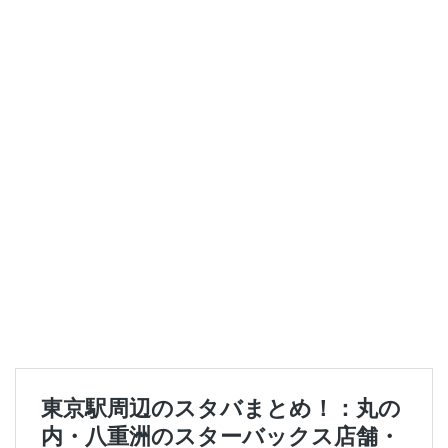
セレオ八王子
センター北
センター南
セントラルパーク
ソラマチ
タワーマンション
ダイエー
ツタヤ
ティバーナ
テイクアウト
テイクアウト専門
テイクアウト専門店
ディバーナ
トナリエキュート
トリトンスクエア
ドライブスルー
ニュウマン
ニュウマン横浜
ハラカド
ハレノテラス
バスターミナル東京八重洲
パーキングエリア
ビーンズ
ビーンズ亀有
ピオニウォーク
フルルガーデン八千代
プリンチ
プルデンシャルタワー
ベイシア
ベイシア富里
ペリエ千葉
ペリエ海浜幕張
マルイ
マロニエゲート
マーケットプレイス
ミヤシタパーク
ムスブ田町
メトロピア
モザイクモール港北
モラージュ菖蒲
モリタウン
ヤエチカ
ヤマダ電機
ヨリマチ
ラシック