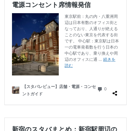
ラスカ熱海
ラゾーナ川崎
ララガーデン
リージョナルランドマークストア
ルミネ横浜
ルミネ池袋
ルミネ立川
一覧
三ツ境
三井アウトレットパーク
三井住友銀行
三田
三田駅
三菱ビル
三越前
三軒茶屋
三鷹市
三鷹駅
上大岡
上尾市
上智大学
上野
上野公園
上野御徒町
上野駅
下北沢
下高井戸
世田谷代田
世田谷区
中央区
中央大学
中央林間
中央自動車道
中央道
中山
中目黒
中野
中野坂上
中野駅
丸の内
丸の内オアゾ
丸の内パークビル
丸の内ビル
丸ビル
久喜
久喜市
久喜駅
久屋大通
九段下
亀戸
亀有
二俣川
二子玉川
二子玉川ライズ