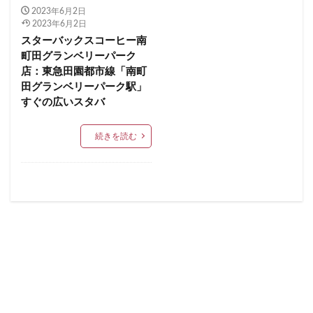
順天堂医院
順天堂大学
飯田橋
館林
2023年6月2日
イクスピアリ
イグジットメルサ
2023年6月2日
馬車道
駅ナカ
駅ビル
駅直結
駅近
イタリアンベーカリー
イトーヨーカドー
イーアス
スターバックスコーヒー南
駅近カフェ
駒澤大学
高円寺
高坂
高尾
町田グランベリーパーク
エキア
エキア竹ノ塚
エキナカ
エキュート
店：東急田園都市線「南町
高島屋
高崎駅
高架下
高田
高田馬場
エキュート上野
エキュート立川
エキュート赤羽
田グランベリーパーク駅」
高級住宅街
高輪ゲートウェイ
高輪ゲートウェイ駅
エトモ池上
エミオ練馬
オススメ店舗
すぐの広いスタバ
高辻
高速道路
鳥浜
鶴ヶ峰
鶴ヶ島市
オートバックス
カインズ
カインズホーム
鶴見
鶴見駅
鹿嶋市
麹町
麻布十番
続きを読む
カフェ
ギンザシックス
クイーンズスクエア
麻布台
麻布台ヒルズ
グランスタ
グランスタ東京
グランデュオ立川
コクーンシティ
コレド室町
コレド室町テラス
検索
コンセント
コースカベイサイド
サンケイビル
サンシャインシティ
サービスエリア
シモキタエキウエ
シャポー
シャポー新小岩
ジョイナス
スタバ
スタバ1号店
スターバックス
スターバックス ティー＆カフェ
スターバックスギンザハウス
スターバックスリザーブ