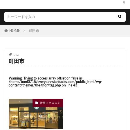
西国分寺
西新井
西新宿
西東京市
くまざわ書店
さいたま市
さいたま新都心
西武新宿線
西武新宿駅
西船橋
西船橋駅
ささしまライブ
そごう千葉
そごう横浜
調布
調布パルコ
調布駅
豊橋駅
豊洲
そよら横浜高田
たまプラーザ
つくば
赤坂
赤坂インターシティAIR
赤坂サカス
HOME
町田市
つくばエクスプレス
つくば駅
にこにこテラス
赤坂溜池タワー
赤坂見附
赤羽
赤羽駅
ひばりヶ丘
ふじみ野
ふじみ野市
まとめ
越谷レイクタウン
足柄サービスエリア
路面店
みなとみらい
ゆめが丘
ゆめが丘ソラトス
TAG
辻堂駅
那覇
那覇空港
都営大江戸線
ららぽーと
ららぽーと富士見
ららテラス
町田市
都営新宿線
都庁前駅
都立明治公園
ららテラス川口
アウトレット
アトレ
都築パーキングエリア
酒々井
金山
金沢八景
アトレヴィ大塚
アトレ大森
アトレ川崎
Warning
: Trying to access array offset on false in
金町
金町駅
銀座
銀座コリドー街
/home/tomi0715/everyday-starbucks.com/public_html/wp-
アトレ新浦安
アピタテラス
アリオ
content/themes/the-thor/tag.php
on line
43
銀座コリドー通り
錦糸町
錦糸町駅
鎌倉
アリオ北砂
アリオ川口
アークヒルズ
イオン
鎌倉駅
閉店
関内
阿佐ヶ谷
阿佐ヶ谷駅
イオンモール
イオンモール上尾
イオンモール与野
仕事にオススメ
限定店舗
難波駅
雷門
電源
イオンモール春日部
イオンモール津田沼
霞が関ビルディング
霞ヶ関
青山
青山一丁目
イオンモール羽生
イオンレイクタウン
青梅
青梅インター
青葉区
青葉台
イオン市川妙典
イオン板橋
イオン金沢八景