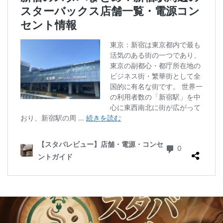
二子玉川公園
五反田
井の頭公園
京急
京急川崎駅
京急百貨店
京急鶴見駅
京成千葉駅
京橋
京橋エドグラン
京浜東北線
京王井の頭線
京王新線
京王線
仙川
代々木
代々木上原
代々木公園
代官山
代官山T-SITE
代沢
伊勢原
伏見
佐倉
信濃町
元町・中華街
光が丘
入間川
八千代緑が丘
八幡山
八王子駅
八重洲
八重洲地下街
公園
六本木
六本木ヒルズ
六本木一丁目
内幸町
再開発
勝どき
勝どき駅
北区
北千住
北参道
北戸田
北谷町
千代田区
千歳烏山
千歳船橋
千葉中央駅
千葉公園
千葉市
千葉駅
千駄ヶ谷
半蔵門
半蔵門線
南与野
南千住
南武線
南砂町
南船橋
南越谷