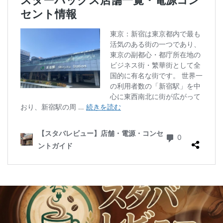
二子玉川公園
五反田
井の頭公園
京急
京急川崎駅
京急百貨店
京急鶴見駅
京成千葉駅
京橋
京橋エドグラン
京浜東北線
京王井の頭線
京王新線
京王線
仙川
代々木
代々木上原
代々木公園
代官山
代官山T-SITE
代沢
伊勢原
伏見
佐倉
信濃町
元町・中華街
光が丘
入間川
八千代緑が丘
八幡山
八王子駅
八重洲
八重洲地下街
公園
六本木
六本木ヒルズ
六本木一丁目
内幸町
再開発
勝どき
勝どき駅
北区
北千住
北参道
北戸田
北谷町
千代田区
千歳烏山
千歳船橋
千葉中央駅
千葉公園
千葉市
千葉駅
千駄ヶ谷
半蔵門
半蔵門線
南与野
南千住
南武線
南砂町
南船橋
南越谷