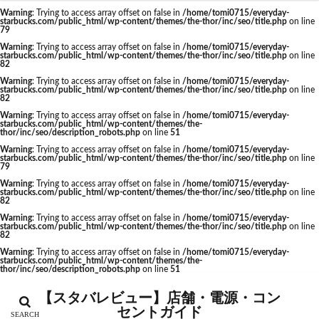
Warning
: Trying to access array offset on false in
/home/tomi0715/everyday-
神栖市
神楽坂
神田駅
神谷町
福生市
starbucks.com/public_html/wp-content/themes/the-thor/inc/seo/title.php
on line
カテゴリー
79
福生駅
秋葉原
秋葉原駅
稲城
穴場
Warning
: Trying to access array offset on false in
/home/tomi0715/everyday-
starbucks.com/public_html/wp-content/themes/the-thor/inc/seo/title.php
on line
立川
立川伊勢丹
立川駅
竹ノ塚
竹橋
82
第1ターミナル
第三京浜
笹塚
笹塚駅
Warning
: Trying to access array offset on false in
/home/tomi0715/everyday-
starbucks.com/public_html/wp-content/themes/the-thor/inc/seo/title.php
on line
タグ
82
築地
築地本願寺
籠原
紀尾井町
経堂
Warning
: Trying to access array offset on false in
/home/tomi0715/everyday-
CIAL鶴見
EXITMELSA
GINZA SIX
綱島
綱島駅
総武線
練馬駅
缶コーヒー
starbucks.com/public_html/wp-content/themes/the-
thor/inc/seo/description_robots.php
on line
51
Greener Stores
JINS
JR
JR南武線
羽村市
羽生
羽生市
羽田空港
習志野市
Warning
: Trying to access array offset on false in
/home/tomi0715/everyday-
starbucks.com/public_html/wp-content/themes/the-thor/inc/seo/title.php
on line
JR西日本
KDDI
KITTE
LOUNGE&CAFE
聖路加国際病院
自由が丘
自由が丘駅
舞浜
79
Warning
: Trying to access array offset on false in
/home/tomi0715/everyday-
MIYASHITA PARK
My フルーツ³ フラペチーノⓇ
船橋
船橋駅
芝大門
芝浦
芦花公園
starbucks.com/public_html/wp-content/themes/the-thor/inc/seo/title.php
on line
82
Neighborhood and Coffee
NEOPASA
花園
若葉
茅ヶ崎
茅場町
茗荷谷
Warning
: Trying to access array offset on false in
/home/tomi0715/everyday-
starbucks.com/public_html/wp-content/themes/the-thor/inc/seo/title.php
on line
Olive LOUNGE
OPA
Princi
SHARE LOUNGE
草加駅
荒川区
荻窪
葉山
葛西
82
starbucks
STARBUCKS GINZA HOUSE
T-SITE
葛西臨海公園
葛飾区
蒲田駅
蓮根
Warning
: Trying to access array offset on false in
/home/tomi0715/everyday-
starbucks.com/public_html/wp-content/themes/the-
thor/inc/seo/description_robots.php
on line
51
Teavana
Think Lab
TSUTAYA
蓮田サービスエリア
蔦屋家電
蔦屋書店
藤沢
TSUTAYA BOOKSTORE
TSUTAYABOOKSTORE
藤沢市
藤沢駅
蘇我
虎ノ門
【スタバレビュー】店舗・電源・コン
セントガイド
あざみ野
おしゃれ
お台場
お茶の水
虎ノ門ヒルズ
虎ノ門ヒルズステーションタワー