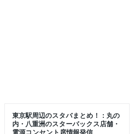
セレオ八王子
センター北
センター南
セントラルパーク
ソラマチ
タワーマンション
ダイエー
ツタヤ
ティバーナ
テイクアウト
テイクアウト専門
テイクアウト専門店
ディバーナ
トナリエキュート
トリトンスクエア
ドライブスルー
ニュウマン
ニュウマン横浜
ハラカド
ハレノテラス
バスターミナル東京八重洲
パーキングエリア
ビーンズ
ビーンズ亀有
ピオニウォーク
フルルガーデン八千代
プリンチ
プルデンシャルタワー
ベイシア
ベイシア富里
ペリエ千葉
ペリエ海浜幕張
マルイ
マロニエゲート
マーケットプレイス
ミヤシタパーク
ムスブ田町
メトロピア
モザイクモール港北
モラージュ菖蒲
モリタウン
ヤエチカ
ヤマダ電機
ヨリマチ
ラシック