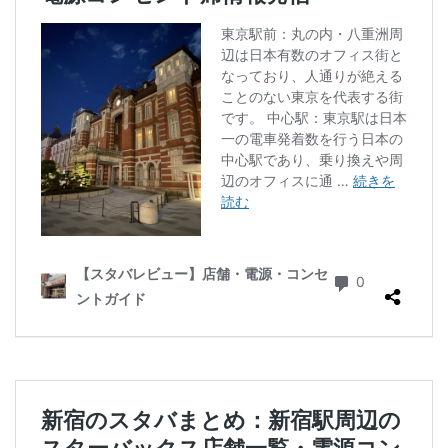
ラスカ熱海
ラゾーナ川崎
ララガーデン
リージョナルランドマークストア
ルミネ横浜
ルミネ池袋
ルミネ立川
一覧
三ツ境
三井アウトレットパーク
三井住友銀行
三田
三田駅
三菱ビル
三越前
三軒茶屋
三鷹市
三鷹駅
上大岡
上尾市
上智大学
上野
上野公園
上野御徒町
上野駅
下北沢
下高井戸
世田谷代田
世田谷区
中央区
中央大学
中央林間
中央自動車道
中央道
中山
中目黒
中野
中野坂上
中野駅
丸の内
丸の内オアゾ
丸の内パークビル
丸の内ビル
丸ビル
久喜
久喜市
久喜駅
久屋大通
九段下
亀戸
亀有
二俣川
二子玉川
二子玉川ライズ