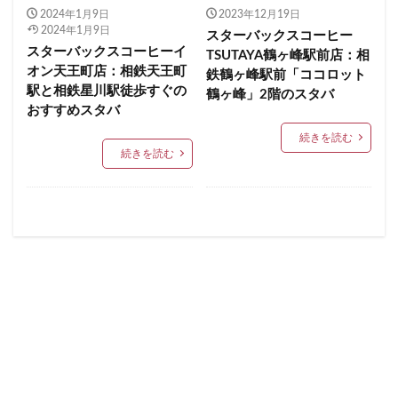
2024年1月9日
2023年12月19日
イクスピアリ
イグジットメルサ
青梅
青梅インター
青葉区
青葉台
2024年1月9日
スターバックスコーヒー
イタリアンベーカリー
イトーヨーカドー
イーアス
スターバックスコーヒーイ
順天堂医院
順天堂大学
飯田橋
館林
TSUTAYA鶴ヶ峰駅前店：相
オン天王町店：相鉄天王町
鉄鶴ヶ峰駅前「ココロット
エキア
エキア竹ノ塚
エキナカ
エキュート
馬車道
駅ナカ
駅ビル
駅直結
駅近
駅と相鉄星川駅徒歩すぐの
鶴ヶ峰」2階のスタバ
エキュート上野
エキュート立川
エキュート赤羽
駅近カフェ
駒澤大学
高円寺
高坂
高尾
おすすめスタバ
エトモ池上
エミオ練馬
オススメ店舗
高島屋
高崎駅
高架下
高田
高田馬場
続きを読む
続きを読む
オートバックス
カインズ
カインズホーム
高級住宅街
高輪ゲートウェイ
高輪ゲートウェイ駅
カフェ
ギンザシックス
クイーンズスクエア
高辻
高速道路
鳥浜
鶴ヶ峰
鶴ヶ島市
グランスタ
グランスタ東京
グランデュオ立川
鶴見
鶴見駅
鹿嶋市
麹町
麻布十番
コクーンシティ
コレド室町
コレド室町テラス
麻布台
麻布台ヒルズ
コンセント
コースカベイサイド
サンケイビル
検索
サンシャインシティ
サービスエリア
シモキタエキウエ
シャポー
シャポー新小岩
ジョイナス
スタバ
スタバ1号店
スターバックス
スターバックス ティー＆カフェ
スターバックスギンザハウス
スターバックスリザーブ