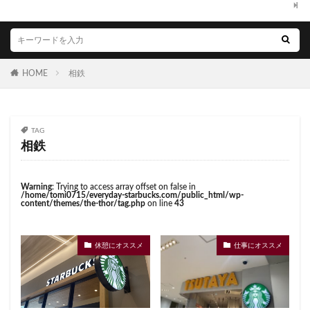
くまざわ書店
さいたま市
さいたま新都心
虎ノ門駅
表参道
西千葉
西友
西台
ささしまライブ
そごう千葉
そごう横浜
西国分寺
西新井
西新宿
西東京市
そよら横浜高田
たまプラーザ
つくば
西武新宿線
西武新宿駅
西船橋
西船橋駅
HOME
相鉄
つくばエクスプレス
つくば駅
にこにこテラス
調布
調布パルコ
調布駅
豊橋駅
豊洲
ひばりヶ丘
ふじみ野
ふじみ野市
まとめ
赤坂
赤坂インターシティAIR
赤坂サカス
みなとみらい
ゆめが丘
ゆめが丘ソラトス
赤坂溜池タワー
赤坂見附
赤羽
赤羽駅
TAG
ららぽーと
ららぽーと富士見
ららテラス
越谷レイクタウン
足柄サービスエリア
路面店
相鉄
ららテラス川口
アウトレット
アトレ
辻堂駅
那覇
那覇空港
都営大江戸線
アトレヴィ大塚
アトレ大森
アトレ川崎
都営新宿線
都庁前駅
都立明治公園
Warning
: Trying to access array offset on false in
/home/tomi0715/everyday-starbucks.com/public_html/wp-
アトレ新浦安
アピタテラス
アリオ
content/themes/the-thor/tag.php
on line
43
都築パーキングエリア
酒々井
金山
金沢八景
アリオ北砂
アリオ川口
アークヒルズ
イオン
金町
金町駅
銀座
銀座コリドー街
イオンモール
イオンモール上尾
イオンモール与野
銀座コリドー通り
錦糸町
錦糸町駅
鎌倉
休憩にオススメ
仕事にオススメ
イオンモール春日部
イオンモール津田沼
鎌倉駅
閉店
関内
阿佐ヶ谷
阿佐ヶ谷駅
イオンモール羽生
イオンレイクタウン
限定店舗
難波駅
雷門
電源
イオン市川妙典
イオン板橋
イオン金沢八景
霞が関ビルディング
霞ヶ関
青山
青山一丁目