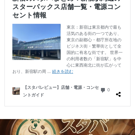
二子玉川公園
五反田
井の頭公園
京急
京急川崎駅
京急百貨店
京急鶴見駅
京成千葉駅
京橋
京橋エドグラン
京浜東北線
京王井の頭線
京王新線
京王線
仙川
代々木
代々木上原
代々木公園
代官山
代官山T-SITE
代沢
伊勢原
伏見
佐倉
信濃町
元町・中華街
光が丘
入間川
八千代緑が丘
八幡山
八王子駅
八重洲
八重洲地下街
公園
六本木
六本木ヒルズ
六本木一丁目
内幸町
再開発
勝どき
勝どき駅
北区
北千住
北参道
北戸田
北谷町
千代田区
千歳烏山
千歳船橋
千葉中央駅
千葉公園
千葉市
千葉駅
千駄ヶ谷
半蔵門
半蔵門線
南与野
南千住
南武線
南砂町
南船橋
南越谷