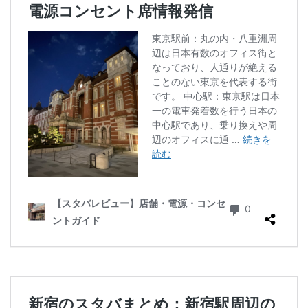
ラスカ熱海
ラゾーナ川崎
ララガーデン
リージョナルランドマークストア
ルミネ横浜
ルミネ池袋
ルミネ立川
一覧
三ツ境
三井アウトレットパーク
三井住友銀行
三田
三田駅
三菱ビル
三越前
三軒茶屋
三鷹市
三鷹駅
上大岡
上尾市
上智大学
上野
上野公園
上野御徒町
上野駅
下北沢
下高井戸
世田谷代田
世田谷区
中央区
中央大学
中央林間
中央自動車道
中央道
中山
中目黒
中野
中野坂上
中野駅
丸の内
丸の内オアゾ
丸の内パークビル
丸の内ビル
丸ビル
久喜
久喜市
久喜駅
久屋大通
九段下
亀戸
亀有
二俣川
二子玉川
二子玉川ライズ