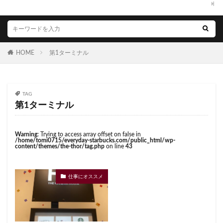
西国分寺
西新井
西新宿
西東京市
くまざわ書店
さいたま市
さいたま新都心
西武新宿線
西武新宿駅
西船橋
西船橋駅
ささしまライブ
そごう千葉
そごう横浜
調布
調布パルコ
調布駅
豊橋駅
豊洲
そよら横浜高田
たまプラーザ
つくば
赤坂
赤坂インターシティAIR
赤坂サカス
HOME
第1ターミナル
つくばエクスプレス
つくば駅
にこにこテラス
赤坂溜池タワー
赤坂見附
赤羽
赤羽駅
ひばりヶ丘
ふじみ野
ふじみ野市
まとめ
越谷レイクタウン
足柄サービスエリア
路面店
みなとみらい
ゆめが丘
ゆめが丘ソラトス
TAG
辻堂駅
那覇
那覇空港
都営大江戸線
ららぽーと
ららぽーと富士見
ららテラス
第1ターミナル
都営新宿線
都庁前駅
都立明治公園
ららテラス川口
アウトレット
アトレ
都築パーキングエリア
酒々井
金山
金沢八景
アトレヴィ大塚
アトレ大森
アトレ川崎
Warning
: Trying to access array offset on false in
金町
金町駅
銀座
銀座コリドー街
/home/tomi0715/everyday-starbucks.com/public_html/wp-
アトレ新浦安
アピタテラス
アリオ
content/themes/the-thor/tag.php
on line
43
銀座コリドー通り
錦糸町
錦糸町駅
鎌倉
アリオ北砂
アリオ川口
アークヒルズ
イオン
鎌倉駅
閉店
関内
阿佐ヶ谷
阿佐ヶ谷駅
イオンモール
イオンモール上尾
イオンモール与野
仕事にオススメ
限定店舗
難波駅
雷門
電源
イオンモール春日部
イオンモール津田沼
霞が関ビルディング
霞ヶ関
青山
青山一丁目
イオンモール羽生
イオンレイクタウン
青梅
青梅インター
青葉区
青葉台
イオン市川妙典
イオン板橋
イオン金沢八景