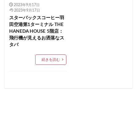
順天堂医院
順天堂大学
飯田橋
館林
2023年9月17日
イクスピアリ
イグジットメルサ
2023年9月17日
馬車道
駅ナカ
駅ビル
駅直結
駅近
イタリアンベーカリー
イトーヨーカドー
イーアス
スターバックスコーヒー羽
駅近カフェ
駒澤大学
高円寺
高坂
高尾
田空港第1ターミナル THE
エキア
エキア竹ノ塚
エキナカ
エキュート
HANEDA HOUSE 5階店：
高島屋
高崎駅
高架下
高田
高田馬場
エキュート上野
エキュート立川
エキュート赤羽
飛行機が見えるお洒落なス
高級住宅街
高輪ゲートウェイ
高輪ゲートウェイ駅
エトモ池上
エミオ練馬
オススメ店舗
タバ
高辻
高速道路
鳥浜
鶴ヶ峰
鶴ヶ島市
オートバックス
カインズ
カインズホーム
鶴見
鶴見駅
鹿嶋市
麹町
麻布十番
続きを読む
カフェ
ギンザシックス
クイーンズスクエア
麻布台
麻布台ヒルズ
グランスタ
グランスタ東京
グランデュオ立川
コクーンシティ
コレド室町
コレド室町テラス
検索
コンセント
コースカベイサイド
サンケイビル
サンシャインシティ
サービスエリア
シモキタエキウエ
シャポー
シャポー新小岩
ジョイナス
スタバ
スタバ1号店
スターバックス
スターバックス ティー＆カフェ
スターバックスギンザハウス
スターバックスリザーブ