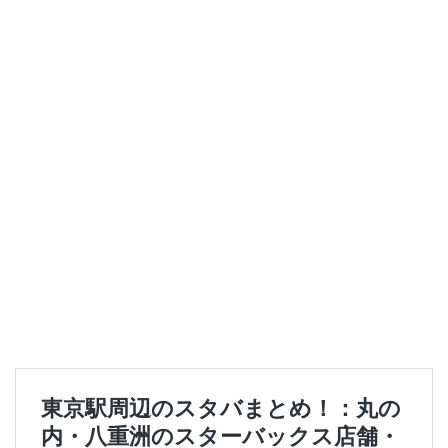
セレオ八王子
センター北
センター南
セントラルパーク
ソラマチ
タワーマンション
ダイエー
ツタヤ
ティバーナ
テイクアウト
テイクアウト専門
テイクアウト専門店
ディバーナ
トナリエキュート
トリトンスクエア
ドライブスルー
ニュウマン
ニュウマン横浜
ハラカド
ハレノテラス
バスターミナル東京八重洲
パーキングエリア
ビーンズ
ビーンズ亀有
ピオニウォーク
フルルガーデン八千代
プリンチ
プルデンシャルタワー
ベイシア
ベイシア富里
ペリエ千葉
ペリエ海浜幕張
マルイ
マロニエゲート
マーケットプレイス
ミヤシタパーク
ムスブ田町
メトロピア
モザイクモール港北
モラージュ菖蒲
モリタウン
ヤエチカ
ヤマダ電機
ヨリマチ
ラシック