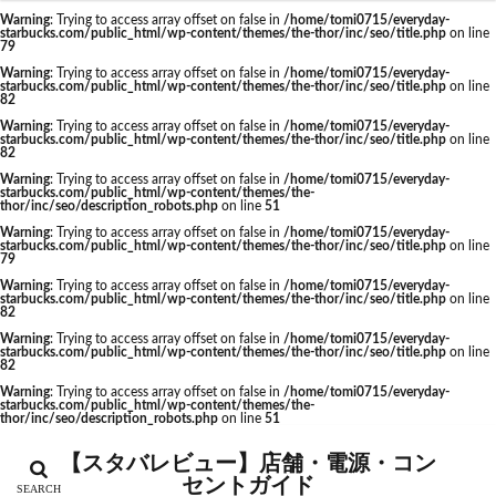
福生駅
秋葉原
秋葉原駅
稲城
穴場
Warning
: Trying to access array offset on false in
/home/tomi0715/everyday-
starbucks.com/public_html/wp-content/themes/the-thor/inc/seo/title.php
on line
カテゴリー
立川
立川伊勢丹
立川駅
竹ノ塚
竹橋
79
Warning
: Trying to access array offset on false in
/home/tomi0715/everyday-
第1ターミナル
第三京浜
笹塚
笹塚駅
starbucks.com/public_html/wp-content/themes/the-thor/inc/seo/title.php
on line
82
築地
築地本願寺
籠原
紀尾井町
経堂
Warning
: Trying to access array offset on false in
/home/tomi0715/everyday-
starbucks.com/public_html/wp-content/themes/the-thor/inc/seo/title.php
on line
綱島
綱島駅
総武線
練馬駅
缶コーヒー
タグ
82
羽村市
羽生
羽生市
羽田空港
習志野市
Warning
: Trying to access array offset on false in
/home/tomi0715/everyday-
CIAL鶴見
EXITMELSA
GINZA SIX
starbucks.com/public_html/wp-content/themes/the-
thor/inc/seo/description_robots.php
on line
51
聖路加国際病院
自由が丘
自由が丘駅
舞浜
Greener Stores
JINS
JR
JR南武線
Warning
: Trying to access array offset on false in
/home/tomi0715/everyday-
船橋
船橋駅
芝大門
芝浦
芦花公園
starbucks.com/public_html/wp-content/themes/the-thor/inc/seo/title.php
on line
JR西日本
KDDI
KITTE
LOUNGE&CAFE
79
花園
若葉
茅ヶ崎
茅場町
茗荷谷
Warning
: Trying to access array offset on false in
/home/tomi0715/everyday-
MIYASHITA PARK
My フルーツ³ フラペチーノⓇ
starbucks.com/public_html/wp-content/themes/the-thor/inc/seo/title.php
on line
草加駅
荒川区
荻窪
葉山
葛西
82
Neighborhood and Coffee
NEOPASA
Warning
: Trying to access array offset on false in
/home/tomi0715/everyday-
葛西臨海公園
葛飾区
蒲田駅
蓮根
starbucks.com/public_html/wp-content/themes/the-thor/inc/seo/title.php
on line
Olive LOUNGE
OPA
Princi
SHARE LOUNGE
82
蓮田サービスエリア
蔦屋家電
蔦屋書店
藤沢
starbucks
STARBUCKS GINZA HOUSE
T-SITE
Warning
: Trying to access array offset on false in
/home/tomi0715/everyday-
starbucks.com/public_html/wp-content/themes/the-
藤沢市
藤沢駅
蘇我
虎ノ門
thor/inc/seo/description_robots.php
on line
51
Teavana
Think Lab
TSUTAYA
虎ノ門ヒルズ
虎ノ門ヒルズステーションタワー
TSUTAYA BOOKSTORE
TSUTAYABOOKSTORE
【スタバレビュー】店舗・電源・コン
虎ノ門駅
表参道
西千葉
西友
西台
セントガイド
あざみ野
おしゃれ
お台場
お茶の水