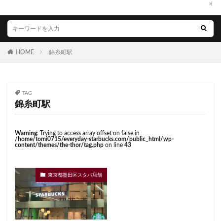
くまざわ書店
さいたま市
さいたま新都心
虎ノ門駅
表参道
西千葉
西友
西台
ささしまライブ
そごう千葉
そごう横浜
西国分寺
西新井
西新宿
西東京市
そよら横浜高田
たまプラーザ
つくば
西武新宿線
西武新宿駅
西船橋
西船橋駅
HOME
錦糸町駅
つくばエクスプレス
つくば駅
にこにこテラス
調布
調布パルコ
調布駅
豊橋駅
豊洲
ひばりヶ丘
ふじみ野
ふじみ野市
まとめ
赤坂
赤坂インターシティAIR
赤坂サカス
みなとみらい
ゆめが丘
ゆめが丘ソラトス
赤坂溜池タワー
赤坂見附
赤羽
赤羽駅
TAG
ららぽーと
ららぽーと富士見
ららテラス
越谷レイクタウン
足柄サービスエリア
路面店
錦糸町駅
ららテラス川口
アウトレット
アトレ
辻堂駅
那覇
那覇空港
都営大江戸線
アトレヴィ大塚
アトレ大森
アトレ川崎
都営新宿線
都庁前駅
都立明治公園
Warning
: Trying to access array offset on false in
/home/tomi0715/everyday-starbucks.com/public_html/wp-
アトレ新浦安
アピタテラス
アリオ
content/themes/the-thor/tag.php
on line
43
都築パーキングエリア
酒々井
金山
金沢八景
アリオ北砂
アリオ川口
アークヒルズ
イオン
金町
金町駅
銀座
銀座コリドー街
イオンモール
イオンモール上尾
イオンモール与野
銀座コリドー通り
錦糸町
錦糸町駅
鎌倉
東京都墨田区スタバ店舗
イオンモール春日部
イオンモール津田沼
鎌倉駅
閉店
関内
阿佐ヶ谷
阿佐ヶ谷駅
イオンモール羽生
イオンレイクタウン
限定店舗
難波駅
雷門
電源
イオン市川妙典
イオン板橋
イオン金沢八景
霞が関ビルディング
霞ヶ関
青山
青山一丁目