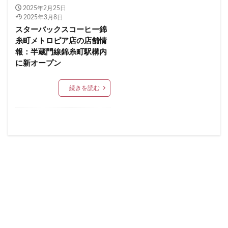
2025年2月25日
イクスピアリ
イグジットメルサ
青梅
青梅インター
青葉区
青葉台
2025年3月8日
イタリアンベーカリー
イトーヨーカドー
イーアス
スターバックスコーヒー錦
順天堂医院
順天堂大学
飯田橋
館林
糸町メトロピア店の店舗情
エキア
エキア竹ノ塚
エキナカ
エキュート
馬車道
駅ナカ
駅ビル
駅直結
駅近
報：半蔵門線錦糸町駅構内
エキュート上野
エキュート立川
エキュート赤羽
駅近カフェ
駒澤大学
高円寺
高坂
高尾
に新オープン
エトモ池上
エミオ練馬
オススメ店舗
高島屋
高崎駅
高架下
高田
高田馬場
続きを読む
オートバックス
カインズ
カインズホーム
高級住宅街
高輪ゲートウェイ
高輪ゲートウェイ駅
カフェ
ギンザシックス
クイーンズスクエア
高辻
高速道路
鳥浜
鶴ヶ峰
鶴ヶ島市
グランスタ
グランスタ東京
グランデュオ立川
鶴見
鶴見駅
鹿嶋市
麹町
麻布十番
コクーンシティ
コレド室町
コレド室町テラス
麻布台
麻布台ヒルズ
コンセント
コースカベイサイド
サンケイビル
検索
サンシャインシティ
サービスエリア
シモキタエキウエ
シャポー
シャポー新小岩
ジョイナス
スタバ
スタバ1号店
スターバックス
スターバックス ティー＆カフェ
スターバックスギンザハウス
スターバックスリザーブ