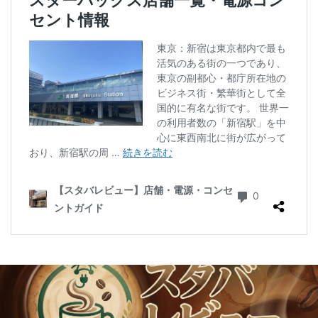
二子玉川公園
五反田
井の頭公園
京急
京急川崎駅
京急百貨店
京急鶴見駅
京成千葉駅
京橋
京橋エドグラン
京浜東北線
京王井の頭線
京王新線
京王線
仙川
代々木
代々木上原
代々木公園
代官山
代官山T-SITE
代沢
伊勢原
伏見
佐倉
信濃町
元町・中華街
光が丘
入間川
八千代緑が丘
八幡山
八王子駅
八重洲
八重洲地下街
公園
六本木
六本木ヒルズ
六本木一丁目
内幸町
再開発
勝どき
勝どき駅
北区
北千住
北参道
北戸田
北谷町
千代田区
千歳烏山
千歳船橋
千葉中央駅
千葉公園
千葉市
千葉駅
千駄ヶ谷
半蔵門
半蔵門線
南与野
南千住
南武線
南砂町
南船橋
南越谷