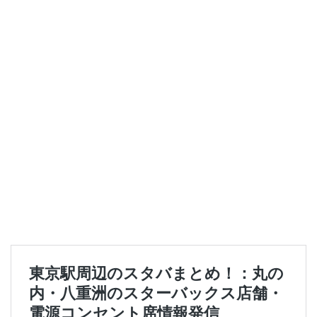
セレオ八王子
センター北
センター南
セントラルパーク
ソラマチ
タワーマンション
ダイエー
ツタヤ
ティバーナ
テイクアウト
テイクアウト専門
テイクアウト専門店
ディバーナ
トナリエキュート
トリトンスクエア
ドライブスルー
ニュウマン
ニュウマン横浜
ハラカド
ハレノテラス
バスターミナル東京八重洲
パーキングエリア
ビーンズ
ビーンズ亀有
ピオニウォーク
フルルガーデン八千代
プリンチ
プルデンシャルタワー
ベイシア
ベイシア富里
ペリエ千葉
ペリエ海浜幕張
マルイ
マロニエゲート
マーケットプレイス
ミヤシタパーク
ムスブ田町
メトロピア
モザイクモール港北
モラージュ菖蒲
モリタウン
ヤエチカ
ヤマダ電機
ヨリマチ
ラシック