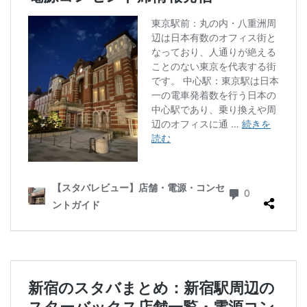
ラスカ熱海
ラゾーナ川崎
ララガーデン
リージョナルランドマークストア
ルミネ横浜
ルミネ池袋
ルミネ立川
一覧
三ツ境
三井アウトレットパーク
三井住友銀行
三田
三田駅
三菱ビル
三越前
三軒茶屋
三鷹市
三鷹駅
上大岡
上尾市
上智大学
上野
上野公園
上野御徒町
上野駅
下北沢
下高井戸
世田谷代田
世田谷区
中央区
中央大学
中央林間
中央自動車道
中央道
中山
中目黒
中野
中野坂上
中野駅
丸の内
丸の内オアゾ
丸の内パークビル
丸の内ビル
丸ビル
久喜
久喜市
久喜駅
久屋大通
九段下
亀戸
亀有
二俣川
二子玉川
二子玉川ライズ