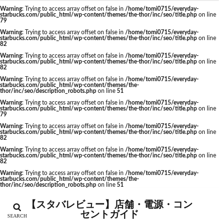
Warning
: Trying to access array offset on false in
/home/tomi0715/everyday-
神栖市
神楽坂
神田駅
神谷町
福生市
starbucks.com/public_html/wp-content/themes/the-thor/inc/seo/title.php
on line
カテゴリー
79
福生駅
秋葉原
秋葉原駅
稲城
穴場
Warning
: Trying to access array offset on false in
/home/tomi0715/everyday-
starbucks.com/public_html/wp-content/themes/the-thor/inc/seo/title.php
on line
立川
立川伊勢丹
立川駅
竹ノ塚
竹橋
82
第1ターミナル
第三京浜
笹塚
笹塚駅
Warning
: Trying to access array offset on false in
/home/tomi0715/everyday-
starbucks.com/public_html/wp-content/themes/the-thor/inc/seo/title.php
on line
タグ
82
築地
築地本願寺
籠原
紀尾井町
経堂
Warning
: Trying to access array offset on false in
/home/tomi0715/everyday-
CIAL鶴見
EXITMELSA
GINZA SIX
綱島
綱島駅
総武線
練馬駅
缶コーヒー
starbucks.com/public_html/wp-content/themes/the-
thor/inc/seo/description_robots.php
on line
51
Greener Stores
JINS
JR
JR南武線
羽村市
羽生
羽生市
羽田空港
習志野市
Warning
: Trying to access array offset on false in
/home/tomi0715/everyday-
starbucks.com/public_html/wp-content/themes/the-thor/inc/seo/title.php
on line
JR西日本
KDDI
KITTE
LOUNGE&CAFE
聖路加国際病院
自由が丘
自由が丘駅
舞浜
79
Warning
: Trying to access array offset on false in
/home/tomi0715/everyday-
MIYASHITA PARK
My フルーツ³ フラペチーノⓇ
船橋
船橋駅
芝大門
芝浦
芦花公園
starbucks.com/public_html/wp-content/themes/the-thor/inc/seo/title.php
on line
82
Neighborhood and Coffee
NEOPASA
花園
若葉
茅ヶ崎
茅場町
茗荷谷
Warning
: Trying to access array offset on false in
/home/tomi0715/everyday-
starbucks.com/public_html/wp-content/themes/the-thor/inc/seo/title.php
on line
Olive LOUNGE
OPA
Princi
SHARE LOUNGE
草加駅
荒川区
荻窪
葉山
葛西
82
starbucks
STARBUCKS GINZA HOUSE
T-SITE
葛西臨海公園
葛飾区
蒲田駅
蓮根
Warning
: Trying to access array offset on false in
/home/tomi0715/everyday-
starbucks.com/public_html/wp-content/themes/the-
thor/inc/seo/description_robots.php
on line
51
Teavana
Think Lab
TSUTAYA
蓮田サービスエリア
蔦屋家電
蔦屋書店
藤沢
TSUTAYA BOOKSTORE
TSUTAYABOOKSTORE
藤沢市
藤沢駅
蘇我
虎ノ門
【スタバレビュー】店舗・電源・コン
セントガイド
あざみ野
おしゃれ
お台場
お茶の水
虎ノ門ヒルズ
虎ノ門ヒルズステーションタワー