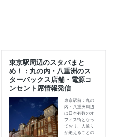
エキュート上野
ートバックス
ランスタ
ス
コンセント
タエキウエ
ス
セレオ八王子
イエー
ツタヤ
浜
ハラカド
亀有
ア
ットプレイス
モリタウン
ララガーデン