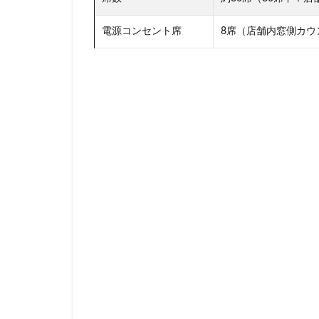
神田駅
神谷
電源コンセント席
8席（店舗内窓側カウ
立川伊勢丹
築地本願寺
羽村市
羽生
舞浜
船橋
茗荷谷
草加
蓮田サービスエリ
虎ノ門ヒルズ
西国分寺
西
調布
調布パ
赤坂溜池タワー
辻堂駅
那覇
都築パーキングエ
銀座コリドー通り
阿佐ヶ谷駅