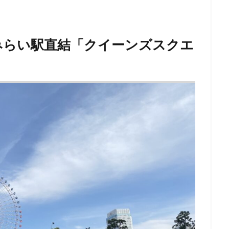
青梅
青梅インター
青葉区
青葉台
順天堂医院
順天堂大
駅ナカ
駅ビル
駅直結
駅近
駅近カフェ
駒澤大学
みらい駅直結「クイーンズスクエ
高島屋
高崎駅
高架下
高田
高田馬場
高級住宅街
駅
高辻
高速道路
鳥浜
鶴ヶ峰
鶴ヶ島市
鶴見
番
麻布台
麻布台ヒルズ
検索