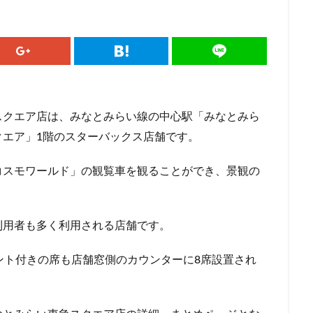
ドマークストア
ルミネ横浜
ルミネ池袋
ルミネ立川
一覧
パーク
三井住友銀行
三田
三田駅
三菱ビル
三越前
駅
上大岡
上尾市
上智大学
上野
上野公園
上野御
井戸
世田谷代田
世田谷区
中央区
中央大学
中央林間
中目黒
中野
中野坂上
中野駅
丸の内
丸の内オア
スクエア店は、みなとみらい線の中心駅「みなとみら
丸の内ビル
丸ビル
久喜
久喜市
久喜駅
久屋大通
クエア」1階のスターバックス店舗です。
二俣川
二子玉川
二子玉川ライズ
二子玉川公園
五反田
崎駅
京急百貨店
京急鶴見駅
京成千葉駅
京橋
京橋エド
コスモワールド」の観覧車を観ることができ、景観の
京王井の頭線
京王新線
京王線
仙川
代々木
代々木上原
T-SITE
代沢
伊勢原
伏見
佐倉
信濃町
元町・中
代緑が丘
八幡山
八王子駅
八重洲
八重洲地下街
公園
利用者も多く利用される店舗です。
六本木一丁目
内幸町
再開発
勝どき
勝どき駅
北区
ント付きの席も店舗窓側のカウンターに8席設置され
田
北谷町
千代田区
千歳烏山
千歳船橋
千葉中央駅
駅
千駄ヶ谷
半蔵門
半蔵門線
南与野
南千住
南武
谷
南越谷駅
原宿
吉祥寺
名古屋
名古屋市
名古屋