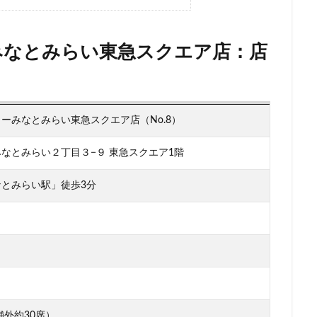
柏の葉キャンパス
柏駅
柏高島屋
栄
桜木町
桶川市
浜
横浜ビジネスパーク
横浜ベイサイド
横浜ポルタ
横浜モア
みなとみらい東急スクエア店：店
横浜駅
横須賀
横須賀中央
横須賀線
歌舞伎町
武蔵中原
蔵小杉
武蔵小杉病院
武蔵村山
武蔵浦和
武蔵溝ノ口
水
汐留シティセンター
江戸川区
江東区
池上駅
池尻大橋
ーみなとみらい東急スクエア店（No.8）
袋西口
池袋駅
津田沼
流山おおたかの森
浅草
浜名湖
リア
浜松
浜松城公園
浜松町
浜松駅
浜田山
浦和
なとみらい２丁目３−９ 東急スクエア1階
張
海老名サービスエリア
淡路町駅
深夜営業
深谷市
淵
とみらい駅」徒歩3分
クラステージ
渋谷スクランブルスクエア
渋谷ストリーム
渋谷パル
渋谷フクラス
渋谷マークシティ
渋谷駅
港北ミナモ
港北東
湘南新宿ライン
溜池山王
溝の口
滑川町
熊谷
熊
山市
狭山市
王子
珍しい
環境
用賀
田園調布
田町駅
田端
甲州街道
町田市
町田駅
病院
登戸
目黒
目黒区
目黒駅
相模大野
相鉄
相鉄いずみ野
文谷
祐天寺
神之池緑地公園
神保町
神宮前
神栖
舗外約30席）