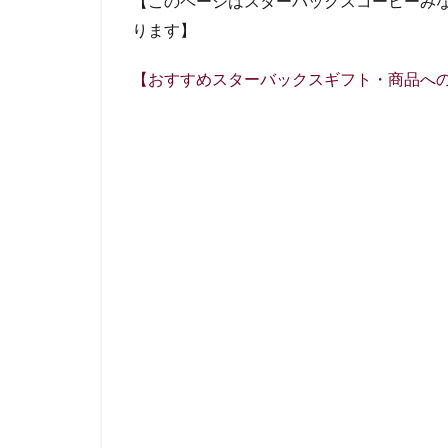
【このページはスターバックスコーヒーみ
名鉄名古屋駅
ります】
国立競技場
外苑
外苑前
【おすすめスターバックスギフト・商品へ
大塚
大学
大手町ビル
大船駅
大門
富士市
富岡
小手指
小田
川崎ルフロン
幕張豊砂
平
府中駅
弥生
恵比寿
恵比
成城学園前
戸田市
所沢
新丸ビル
新