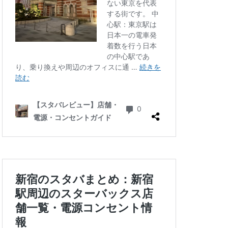
三ツ境
三軒茶屋
徒町
上野駅
中央自動車道
ゾ
九段下
井の頭公園
グラン
代々木公園
華街
光が丘
六本木
北千住
千葉公園
線
南砂町
駅
名古屋高島屋