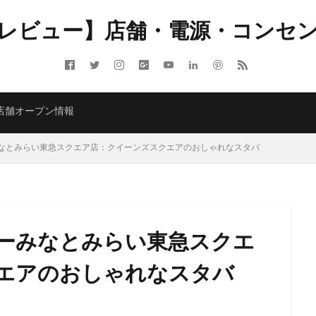
レビュー】店舗・電源・コンセ
ITMELSA
GINZA SIX
Greener Stores
JINS
JR
JR南武線
LOUNGE&CAFE
MIYASHITA PARK
My フルーツ³ フラペチーノⓇ
 Coffee
NEOPASA
Olive LOUNGE
OPA
Princi
SHARE 
店舗オープン情報
ARBUCKS GINZA HOUSE
T-SITE
Teavana
Think Lab
TSUTA
TORE
TSUTAYABOOKSTORE
あざみ野
おしゃれ
お台場
なとみらい東急スクエア店：クイーンズスクエアのおしゃれなスタバ
さいたま市
さいたま新都心
ささしまライブ
そごう千葉
そ
たまプラーザ
つくば
つくばエクスプレス
つくば駅
にこ
ふじみ野
ふじみ野市
まとめ
みなとみらい
ゆめが丘
ゆ
ららぽーと富士見
ららテラス
ららテラス川口
アウトレット
ーみなとみらい東急スクエ
アトレ大森
アトレ川崎
アトレ新浦安
アピタテラス
アリ
アークヒルズ
イオン
イオンモール
イオンモール上尾
イオン
エアのおしゃれなスタバ
部
イオンモール津田沼
イオンモール羽生
イオンレイクタウン
イオン金沢八景
イクスピアリ
イグジットメルサ
イタリアンベーカ