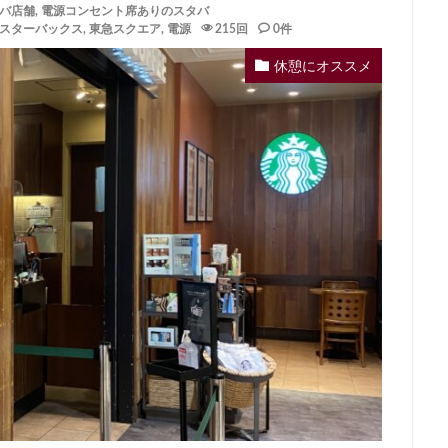
バ店舗
,
電源コンセント席ありのスタバ
イーアス
エキア
エキア竹ノ塚
エキナカ
エキュート
スターバックス
,
東急スクエア
,
電源
215回
0件
エキュート赤羽
エトモ池上
エミオ練馬
オススメ店舗
オ
休憩にオススメ
インズホーム
カフェ
ギンザシックス
クイーンズスクエア
グ
グランデュオ立川
コクーンシティ
コレド室町
コレド室町テラ
ド
サンケイビル
サンシャインシティ
サービスエリア
シモキ
ャポー新小岩
ジョイナス
スタバ
スタバ1号店
スターバック
ティー＆カフェ
スターバックスギンザハウス
スターバックスリザーブ
センター南
セントラルパーク
ソラマチ
タワーマンション
ダ
テイクアウト
テイクアウト専門
テイクアウト専門店
ディバーナ
トリトンスクエア
ドライブスルー
ニュウマン
ニュウマン横
バスターミナル東京八重洲
パーキングエリア
ビーンズ
ビーンズ
フルルガーデン八千代
プリンチ
プルデンシャルタワー
ベイシ
ペリエ千葉
ペリエ海浜幕張
マルイ
マロニエゲート
マーケ
ムスブ田町
メトロピア
モザイクモール港北
モラージュ菖蒲
マダ電機
ヨリマチ
ラシック
ラスカ熱海
ラゾーナ川崎