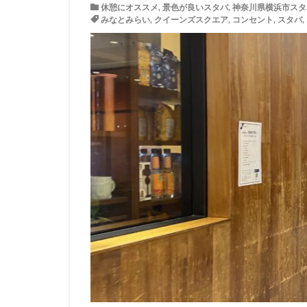
休憩にオススメ
,
景色が良いスタバ
,
神奈川県横浜市スタ
イトーヨーカドー
みなとみらい
,
クイーンズスクエア
,
コンセント
,
スタバ
,
エキュート立川
カインズ
カ
グランスタ東京
コースカベイサイ
シャポー
シ
スターバックス 
センター北
ティバーナ
トナリエキュート
ハレノテラス
ピオニウォーク
ベイシア富里
ミヤシタパーク
ヤエチカ
ヤ