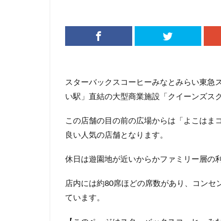
リージョナルラン
三井アウトレット
三鷹市
三鷹
下北沢
下高
中央道
中山
スターバックスコーヒーみなとみらい東急
丸の内パークビル
い駅」直結の大型商業施設「クイーンズス
亀戸
亀有
京急
京急川
この店舗の目の前の広場からは「よこはま
京浜東北線
良い人気の店舗となります。
代官山
代官山
入間川
八千
休日は遊園地が近いからかファミリー層の
六本木ヒルズ
店内には約80席ほどの席数があり、コンセ
北参道
北戸
ています。
千葉市
千葉
南船橋
南越