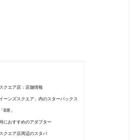
ー
新宿マルイ
新宿三丁目
新宿御苑
新宿御苑前
新宿西
新宿駅
新小岩
新幹線
新座市
新御茶ノ水
新杉田
新橋駅
新津田沼
新浦安
新百合ヶ丘
新綱島
新越
新高島
日吉
日本テレビ
日本初店舗
日本医科大学
日本
日本橋
日本橋高島屋
日比谷
日比谷シティ
日比谷公園
ローバル本社ギャラリー
日野市
早稲田
旭橋
明大前
明
星川
春日部
昭島
昭島駅
晴海
有楽町
有楽町ビル
木場
未来屋書店
本川越駅
本郷三丁目
札幌
村上
京ガーデンテラス紀尾井町
東京スカイツリー
東京ディズニーリゾート
スクエア店：店舗情報
東京ビッグサイト
東京ミッドタウン
東京ミッドタウン八重洲
イーンズスクエア」内のスターバックス
日比谷
東京メトロ
東京メトロ半蔵門線
東京メトロ東西線
東
ト
東京国際フォーラム
東京理科大学
東京駅
東別院
東
「8席」
東大
東大宮
東小金井
東急
東急スクエア
東急ツイン
時におすすめのアダプター
東急東横線
東急田園都市線
東急蒲田駅
東戸塚
東松山
スクエア店周辺のスタバ
東武練馬
東池袋
東海道新幹線
東葉高速鉄道
東銀座
東