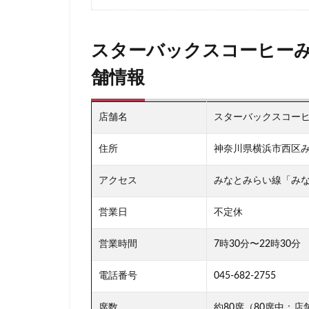
板橋区
柏
森林公園
横
スターバックスコーヒー
横浜市役所
舗情報
武蔵小山
武
汐入
汐留
店舗名
スターバックスコーヒ
池袋東口
池
浜名湖サービスエ
住所
神奈川県横浜市西区み
浦安
海浜幕
アクセス
みなとみらい線「みな
渋谷
渋谷サ
渋谷ヒカリエ
営業日
不定休
湘南
湘南台
熱田神宮
犬
営業時間
7時30分〜22時30分
田町タワー
電話番号
045-682-2755
皇居
目白駅
研究学園
碑
席数
約80席（80席中：店