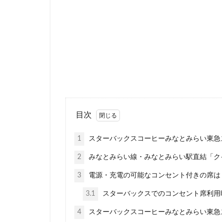
新宿マインズタワ
新宿野村ビル
新横浜
新橋
新青梅街道
日本大学板橋病院
日産
日産グ
明治神宮前
朝霞
朝霞駅
目次
東京23区
東
1
スターバックスコーヒーみなとみらい東急
東京ドームシティ
2
みなとみらい線・みなとみらい駅直結「ク
東京ミッドタウン
東京ワールドゲー
3
電源・充電の可能なコンセント付きの席は
東名高速道路
3.1
スターバックスでのコンセント席利用
東急世田谷線
4
スターバックスコーヒーみなとみらい東急
東武百貨店