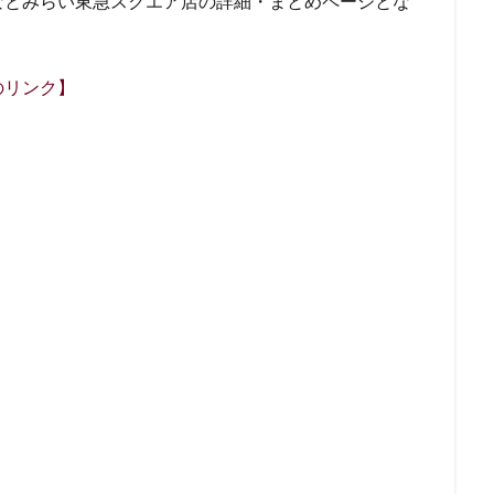
なとみらい東急スクエア店の詳細・まとめページとな
名鉄神宮前
名駅
和光
和光駅
品川駅
営業時間
国道124号線
国道1号線
国際通り
土呂
土浦
地下街
多摩ニュータウン
多摩境
大久保
大井町
大人の街
のリンク】
大学内の店舗
大学病院
大宮
大宮駅
大崎
大崎駅
大手町プレイス
大手町駅
大森
大森駅
大泉学園
大津通
大阪高島屋
天王町
太田市
奥沢
妙典
学園の森
富岡バイパス
富里
小作
小山
小岩
小川町
原駅
小田急
小田急百貨店
山手通り
岡崎市
川口
川崎駅
川越
川越市
川越駅
市ヶ谷
市ヶ谷駅
市
塚駅
年末年始
広い
広いカフェ
広尾
府中本町駅
台
御徒町
御成門
御茶ノ水
御茶ノ水ソラシティ
志木
寿ガーデンプレイス
恵比寿駅
恵那峡
愛宕ヒルズ
慶應義塾大
成増
成増駅
成田空港
成田空港第1ターミナル
戸塚
戸
市
所沢駅
手話
押上
持ち帰り
改札内
改札外
商品
新大久保
新大阪
新大阪駅
新宿
新宿グリーンタワ