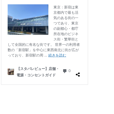
四ツ谷
国体通り
地下鉄
坂戸
大倉山
大和
大手町
大船
学芸大学駅
小川町駅
小平市
川口駅
川島町
川駅
帝京大学
府中競馬場駅
志木駅
志茂
学病院
成城
塚駅
戸田公園
文化村
新三郷
ービル