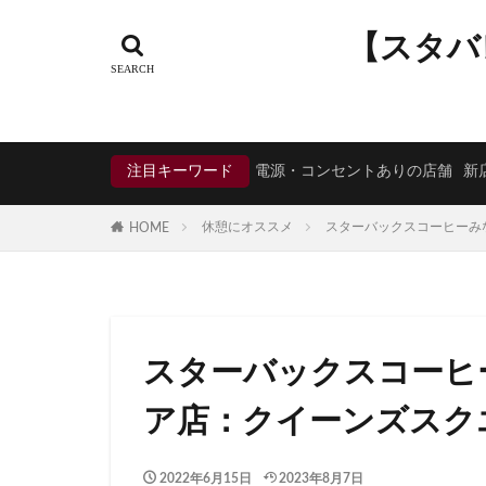
タグ
【スタバ
CIAL鶴見
EX
KDDI
KITTE
Neighborhood and
注目キーワード
電源・コンセントありの店舗
新
starbucks
ST
TSUTAYA BOOKS
休憩にオススメ
スターバックスコーヒーみ
HOME
くまざわ書店
そよら横浜高田
ひばりヶ丘
ららぽーと
スターバックスコーヒ
アトレヴィ大塚
アリオ川口
ア店：クイーンズスク
イオンモール春日
イオン板橋
2022年6月15日
2023年8月7日