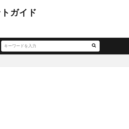
ントガイド
JR西日本
LOUNGE
YA
お茶の水
ごう横浜
にこテラス
めが丘ソラトス
アトレ
オ
アリオ北砂
モール与野
イオン市川妙典
リー