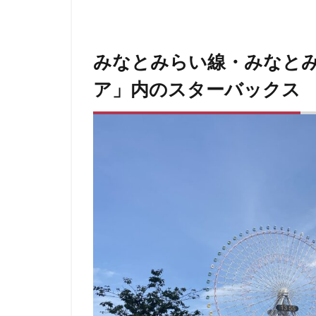
青山一丁目
館林
馬車道
みなとみらい線・みなと
高坂
高尾
高輪ゲートウェイ
ア」内のスターバックス
麹町
麻布十