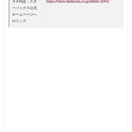
ラチ内店：スタ
https://store.starbucks.co.jp/detail-2043/
狭山市
王子
珍しい
環境
用賀
田園調布
ーバックス公式
田町タワー
田町駅
田端
甲州街道
町田市
ホームページへ
登戸
白金高輪
皇居
目白駅
目黒
目黒区
のリンク
相模大野
相鉄
相鉄いずみ野線
石神井公園
研
祐天寺
神之池緑地公園
神保町
神宮前
神栖
神田駅
神谷町
福生市
福生駅
秋葉原
秋
穴場
立川
立川伊勢丹
立川駅
竹ノ塚
竹
第三京浜
笹塚
笹塚駅
築地
築地本願寺
経堂
綱島
綱島駅
総武線
練馬駅
缶コー
羽生
羽生市
羽田空港
習志野市
聖路加国際病
自由が丘駅
舞浜
船橋
船橋駅
芝大門
芝
花園
若葉
茅ヶ崎
茅場町
茗荷谷
草加駅
葉山
葛西
葛西臨海公園
葛飾区
蒲田駅
蓮田サービスエリア
蔦屋家電
蔦屋書店
藤沢
蘇我
虎ノ門
虎ノ門ヒルズ
虎ノ門ヒルズステーショ