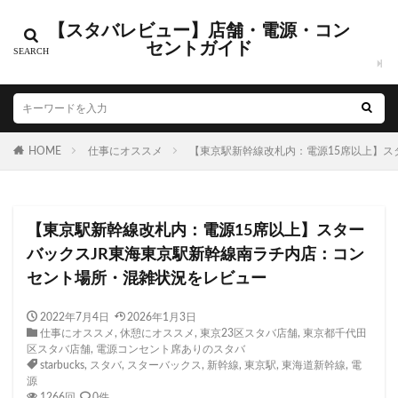
【スタバレビュー】店舗・電源・コン
セントガイド
電源・コンセントありの店舗
新店舗オープン情報
カテゴリー
HOME
仕事にオススメ
【東京駅新幹線改札内：電源15席以上】ス
タグ
CIAL鶴見
EXITMELSA
GINZA SIX
Greener Stores
【東京駅新幹線改札内：電源15席以上】スター
JR南武線
JR西日本
KDDI
KITTE
LOUNGE&CA
バックスJR東海東京駅新幹線南ラチ内店：コン
MIYASHITA PARK
My フルーツ³ フラペチーノⓇ
Neighbor
セント場所・混雑状況をレビュー
NEOPASA
Olive LOUNGE
OPA
Princi
SHARE 
starbucks
STARBUCKS GINZA HOUSE
T-SITE
Teava
2022年7月4日
2026年1月3日
仕事にオススメ
,
休憩にオススメ
,
東京23区スタバ店舗
,
東京都千代田
TSUTAYA
TSUTAYA BOOKSTORE
TSUTAYABOOKSTORE
区スタバ店舗
,
電源コンセント席ありのスタバ
おしゃれ
お台場
お茶の水
くまざわ書店
さい
starbucks
,
スタバ
,
スターバックス
,
新幹線
,
東京駅
,
東海道新幹線
,
電
源
さいたま新都心
ささしまライブ
そごう千葉
そごう
1266回
0件