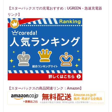
ルミネ立川
一覧
三ツ境
三井アウトレットパーク
【スターバックスでの充電おすすめ：UGREEN・急速充電器
三田
三田駅
三菱ビル
三越前
三軒茶屋
リンク】
上大岡
上尾市
上智大学
上野
上野公園
下北沢
下高井戸
世田谷代田
世田谷区
中央区
中央林間
中央自動車道
中央道
中山
中目黒
中野駅
丸の内
丸の内オアゾ
丸の内パークビル
丸ビル
久喜
久喜市
久喜駅
久屋大通
九
亀有
二俣川
二子玉川
二子玉川ライズ
二子玉
井の頭公園
京急
京急川崎駅
京急百貨店
京急
京橋
京橋エドグラン
京浜東北線
京王井の頭線
仙川
代々木
代々木上原
代々木公園
代官山
【スターバックスの商品関連リンク：Amazon】
代沢
伊勢原
伏見
佐倉
信濃町
元町・中
入間川
八千代緑が丘
八幡山
八王子駅
八重洲
公園
六本木
六本木ヒルズ
六本木一丁目
内幸
勝どき
勝どき駅
北区
北千住
北参道
北