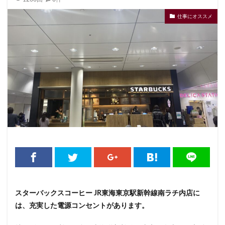
そよら横浜高田
たまプラーザ
つくば
つくばエクス
仕事にオススメ
にこにこテラス
ひばりヶ丘
ふじみ野
ふじみ野市
みなとみらい
ゆめが丘
ゆめが丘ソラトス
ららぽー
ららぽーと富士見
ららテラス
ららテラス川口
アウ
アトレヴィ大塚
アトレ大森
アトレ川崎
アトレ新浦
アリオ
アリオ北砂
アリオ川口
アークヒルズ
イオンモール
イオンモール上尾
イオンモール与野
イオンモール津田沼
イオンモール羽生
イオンレイクタウ
イオン板橋
イオン金沢八景
イクスピアリ
イグジッ
イタリアンベーカリー
イトーヨーカドー
イーアス
エキア竹ノ塚
エキナカ
エキュート
エキュート上野
エキュート赤羽
エトモ池上
エミオ練馬
オススメ店
カインズ
カインズホーム
カフェ
ギンザシックス
スターバックスコーヒー JR東海東京駅新幹線南ラチ内店に
は、充実した電源コンセントがあります。
グランスタ
グランスタ東京
グランデュオ立川
コク
コレド室町
コレド室町テラス
コンセント
コースカ