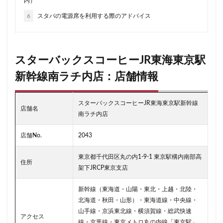
内）
日本医科大学付属病院
日本大学板橋病院
日本橋
日
6
スタバの電源席を利用する際のアドバイス
日比谷シティ
日比谷公園
日比谷駅
日産
日産グローバル本社ギャラリー
日野市
早稲田
旭橋
明治大学
明治神宮前
星川
春日部
昭島
スターバックスコーヒーJR東海東京駅
有楽町
有楽町ビル
有楽町駅
朝霞
朝霞駅
新幹線南ラチ内店：店舗情報
本川越駅
本郷三丁目
札幌
村上
東京
東京
東京ガーデンテラス紀尾井町
東京スカイツリー
東京ディ
スターバックスコーヒーJR東海東京駅新幹線
東京ドームシティ
東京ビッグサイト
東京ミッドタウン
店舗名
南ラチ内店
東京ミッドタウン八重洲
東京ミッドタウン日比谷
東京メ
店舗No.
2043
東京メトロ半蔵門線
東京メトロ東西線
東京メトロ銀座線
東京ワールドゲート
東京国際フォーラム
東京理科大学
東京都千代田区丸の内1-9-1 東京駅構内南部高
住所
東名高速
東名高速道路
東大
東大宮
東小金井
架下JRCP東京支店
東急スクエア
東急ツインズ
東急プラザ
東急世田谷
新幹線（東海道・山陽・東北・上越・北陸・
東急田園都市線
東急蒲田駅
東戸塚
東松山
東
北海道・秋田・山形）・東海道線・中央線・
東武百貨店
東武練馬
東池袋
東海道新幹線
東
山手線・京浜東北線・横須賀線・総武快速
アクセス
線・京葉線・東京メトロ丸の内線「東京駅」