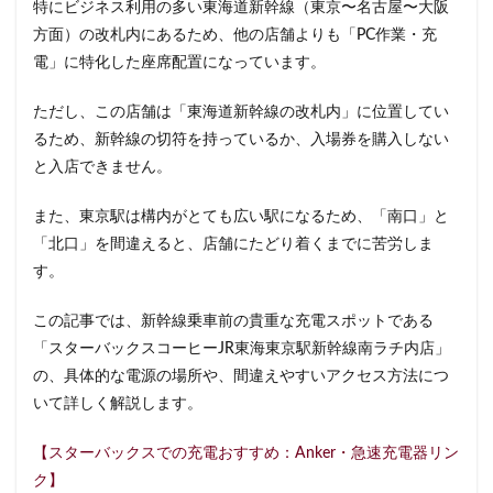
特にビジネス利用の多い東海道新幹線（東京〜名古屋〜大阪
サンケイビル
サンシャインシティ
サービスエリア
方面）の改札内にあるため、他の店舗よりも「PC作業・充
シャポー
シャポー新小岩
ジョイナス
スタバ
電」に特化した座席配置になっています。
スターバックス
スターバックス ティー＆カフェ
スターバ
ただし、この店舗は「東海道新幹線の改札内」に位置してい
スターバックスリザーブ
セレオ八王子
センター北
るため、新幹線の切符を持っているか、入場券を購入しない
セントラルパーク
ソラマチ
タワーマンション
ダイ
と入店できません。
ティバーナ
テイクアウト
テイクアウト専門
テイク
また、東京駅は構内がとても広い駅になるため、「南口」と
ディバーナ
トナリエキュート
トリトンスクエア
ド
「北口」を間違えると、店舗にたどり着くまでに苦労しま
ニュウマン
ニュウマン横浜
ハラカド
ハレノテラス
す。
バスターミナル東京八重洲
パーキングエリア
ビーンズ
この記事では、新幹線乗車前の貴重な充電スポットである
ピオニウォーク
フルルガーデン八千代
プリンチ
プ
「スターバックスコーヒーJR東海東京駅新幹線南ラチ内店」
ベイシア
ベイシア富里
ペリエ千葉
ペリエ海浜幕張
の、具体的な電源の場所や、間違えやすいアクセス方法につ
マロニエゲート
マーケットプレイス
ミヤシタパーク
いて詳しく解説します。
メトロピア
モザイクモール港北
モラージュ菖蒲
モ
【スターバックスでの充電おすすめ：Anker・急速充電器リン
ヤマダ電機
ヨリマチ
ラシック
ラスカ熱海
ラ
ク】
ララガーデン
リージョナルランドマークストア
ルミネ横