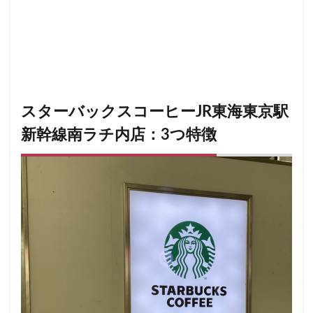
表参道
西千葉
西友
西台
西国分寺
西新
西東京市
西武新宿線
西武新宿駅
西船橋
西船
調布パルコ
調布駅
豊橋駅
豊洲
赤坂
赤坂
赤坂サカス
赤坂溜池タワー
赤坂見附
赤羽
赤
越谷レイクタウン
足柄サービスエリア
路面店
辻堂
スターバックスコーヒーJR東海東京駅
那覇空港
都営大江戸線
都営新宿線
都庁前駅
新幹線南ラチ内店：3つ特徴
都築パーキングエリア
酒々井
金山
金沢八景
銀座
銀座コリドー街
銀座コリドー通り
錦糸町
鎌倉駅
閉店
関内
阿佐ヶ谷
阿佐ヶ谷駅
雷門
電源
霞が関ビルディング
霞ヶ関
青山
青梅
青梅インター
青葉区
青葉台
順天堂医院
飯田橋
館林
馬車道
駅ナカ
駅ビル
駅直
駅近カフェ
駒澤大学
高円寺
高坂
高尾
高架下
高田
高田馬場
高級住宅街
高輪ゲート
高輪ゲートウェイ駅
高辻
高速道路
鳥浜
鶴ヶ