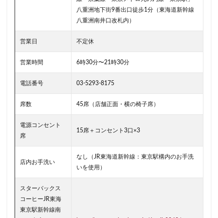
東雲
松戸駅
板橋区
柏
柏の葉キャンパス
八重洲地下街9番出口徒歩1分（東海道新幹線
栄
桜木町
桶川市
梅ヶ丘
森林公園
横浜
八重洲南井口改札内）
横浜ビジネスパーク
横浜ベイサイド
横浜ポルタ
横
営業日
不定休
横浜市役所
横浜駅
横須賀
横須賀中央
横須賀
武蔵中原
武蔵境
武蔵小山
武蔵小杉
武蔵小杉
営業時間
6時30分〜21時30分
武蔵浦和
武蔵溝ノ口
水道橋
永田町
汐入
電話番号
03-5293-8175
汐留シティセンター
江戸川区
江東区
池上駅
席数
45席（店舗正面・横の椅子席）
池袋東口
池袋西口
池袋駅
津田沼
流山おおた
浜名湖
浜名湖サービスエリア
浜松
浜松城公園
電源コンセント
15席＋コンセント3口×3
浜田山
浦和
浦和駅
浦安
海浜幕張
海老
席
淡路町駅
深夜営業
深谷市
淵野辺
清瀬駅
なし（JR東海道新幹線：東京駅構内のお手洗
店内お手洗い
渋谷サクラステージ
渋谷スクランブルスクエア
渋谷スト
いを使用）
渋谷ヒカリエ
渋谷フクラス
渋谷マークシティ
渋谷
スターバックス
港北東急
港南台
湘南
湘南台
湘南新宿ライン
コーヒーJR東海
溝の口
滑川町
熊谷
熊谷駅
熱海
熱田神
東京駅新幹線南