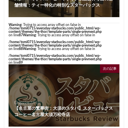
舗情報：ティー特化の特別なスターバックス
Warning
: Trying to access array offset on false in
/home/tomi0715/everyday-starbucks.com/public_html/wp-
content/themes/the-thor/template-parts/single-prevnext.php
on line
87
Warning
: Trying to access array offset on false in
/home/tomi0715/everyday-starbucks.com/public_html/wp-
content/themes/the-thor/template-parts/single-prevnext.php
on line
88
Warning
: Trying to access array offset on false in
/home/tomi0715/everyday-starbucks.com/public_html/wp-
content/themes/the-thor/template-parts/single-prevnext.php
on line
89
次の記事
2022年7月5日
【名古屋の繁華街：大須のスタバ】スターバックス
コーヒー名古屋大須万松寺店