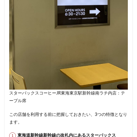
鶴見
鶴見駅
鹿嶋市
麹町
麻布十番
麻布
検索
スターバックスコーヒーJR東海東京駅新幹線南ラチ内店：テ
ーブル席
この店舗を利用する前に把握しておきたい、3つの特徴となり
ます。
東海道新幹線新幹線の改札内にあるスターバックス