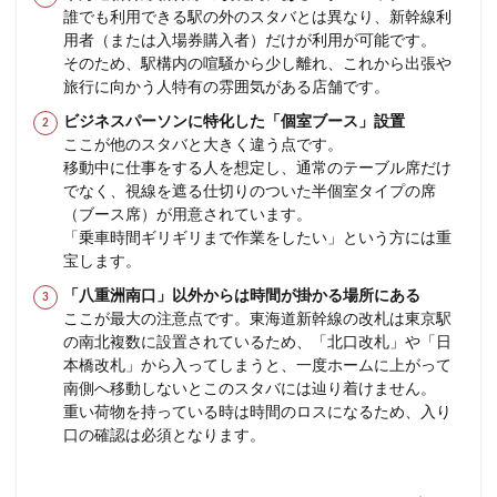
誰でも利用できる駅の外のスタバとは異なり、新幹線利
用者（または入場券購入者）だけが利用が可能です。
そのため、駅構内の喧騒から少し離れ、これから出張や
旅行に向かう人特有の雰囲気がある店舗です。
ビジネスパーソンに特化した「個室ブース」設置
ここが他のスタバと大きく違う点です。
移動中に仕事をする人を想定し、通常のテーブル席だけ
でなく、視線を遮る仕切りのついた半個室タイプの席
（ブース席）が用意されています。
「乗車時間ギリギリまで作業をしたい」という方には重
宝します。
「八重洲南口」以外からは時間が掛かる場所にある
ここが最大の注意点です。東海道新幹線の改札は東京駅
の南北複数に設置されているため、「北口改札」や「日
本橋改札」から入ってしまうと、一度ホームに上がって
南側へ移動しないとこのスタバには辿り着けません。
重い荷物を持っている時は時間のロスになるため、入り
口の確認は必須となります。