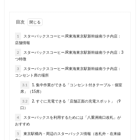
川口駅
川島町
川崎ルフロン
川崎駅
川越
市ヶ谷
市ヶ谷駅
市川駅
帝京大学
幕張豊砂
年末年始
広い
広いカフェ
広尾
府中本町駅
目次
府中駅
弥生台
御徒町
御成門
御茶ノ水
1
スターバックスコーヒーJR東海東京駅新幹線南ラチ内店：
志木
志木駅
志茂
恵比寿
恵比寿ガーデンプレ
店舗情報
恵那峡
愛宕ヒルズ
慶應義塾大学病院
成城
成
2
スターバックスコーヒーJR東海東京駅新幹線南ラチ内店：3
成増駅
成田空港
成田空港第1ターミナル
戸塚
つ特徴
戸田市
所沢市
所沢駅
手話
押上
持ち帰
3
スターバックスコーヒーJR東海東京駅新幹線南ラチ内店：
改札外
文化村
新三郷
新丸ビル
新商品
コンセント席の場所
新大阪駅
新宿
新宿グリーンタワービル
新宿マイン
3.1
1. 集中作業ができる「コンセント付きテーブル・個室
席」（15席）
新宿マルイ
新宿三丁目
新宿御苑
新宿御苑前
3.2
2. すぐに充電できる「店舗正面の充電スポット」（9
新宿野村ビル
新宿駅
新小岩
新幹線
新座市
口）
新杉田
新東名高速道路
新横浜
新橋
新橋駅
4
スターバックスを利用するためには「八重洲南口改札」が
新浦安
新百合ヶ丘
新綱島
新越谷
新越谷駅
おすすめ
新高島
日吉
日本テレビ
日本初店舗
日本医科
5
東京駅構内・周辺のスターバックス情報（改札外・在来線