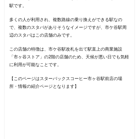
駅です。
イクスピアリ
イグジットメルサ
イタリアンベーカリー
イトーヨーカドー
イーアス
多くの人が利用され、複数路線の乗り換えができる駅なの
エキア
エキア竹ノ塚
エキナカ
エキュート
で、複数のスタバがありそうなイメージですが、市ケ谷駅周
辺のスタバはこの店舗のみです。
エキュート上野
エキュート立川
エキュート赤羽
エトモ池上
エミオ練馬
オススメ店舗
この店舗の特徴は、市ケ谷駅改札を出て駅直上の商業施設
オートバックス
カインズ
カインズホーム
「市ヶ谷ストア」の2階の店舗のため、天候が悪い日でも気軽
カフェ
ギンザシックス
クイーンズスクエア
に利用が可能なことです。
グランスタ
グランスタ東京
グランデュオ立川
【このページはスターバックスコーヒー市ヶ谷駅前店の場
コクーンシティ
コレド室町
コレド室町テラス
所・情報の紹介ページとなります】
コンセント
コースカベイサイド
サンケイビル
サンシャインシティ
サービスエリア
シモキタエキウエ
シャポー
シャポー新小岩
ジョイナス
スタバ
スタバ1号店
スターバックス
スターバックス ティー＆カフェ
スターバックスギンザハウス
スターバックスリザーブ