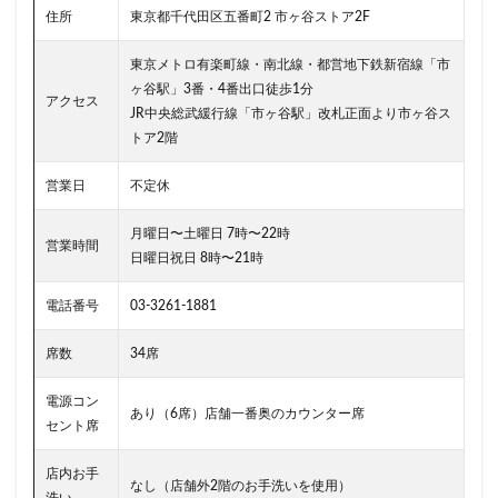
二子玉川公園
五反田
井の頭公園
京急
住所
東京都千代田区五番町2 市ヶ谷ストア2F
京急川崎駅
京急百貨店
京急鶴見駅
東京メトロ有楽町線・南北線・都営地下鉄新宿線「市
京成千葉駅
京橋
京橋エドグラン
京浜東北線
ヶ谷駅」3番・4番出口徒歩1分
京王井の頭線
京王新線
京王線
仙川
アクセス
JR中央総武緩行線「市ヶ谷駅」改札正面より市ヶ谷ス
代々木
代々木上原
代々木公園
代官山
トア2階
代官山T-SITE
代沢
伊勢原
伏見
佐倉
営業日
不定休
信濃町
元町・中華街
光が丘
入間川
八千代緑が丘
八幡山
八王子駅
八重洲
月曜日〜土曜日 7時〜22時
営業時間
日曜日祝日 8時〜21時
八重洲地下街
公園
六本木
六本木ヒルズ
六本木一丁目
内幸町
再開発
勝どき
電話番号
03-3261-1881
勝どき駅
北区
北千住
北参道
北戸田
席数
34席
北谷町
千代田区
千歳烏山
千歳船橋
千葉中央駅
千葉公園
千葉市
千葉駅
電源コン
あり（6席）店舗一番奥のカウンター席
セント席
千駄ヶ谷
半蔵門
半蔵門線
南与野
南千住
南武線
南砂町
南船橋
南越谷
店内お手
なし（店舗外2階のお手洗いを使用）