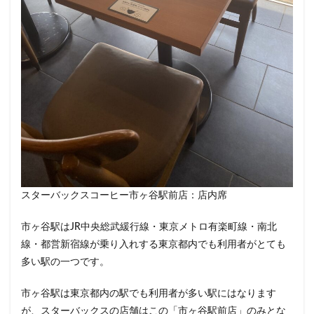
春日部
昭島
昭島駅
晴海
有楽町
有楽町ビル
有楽町駅
朝霞
朝霞駅
木場
未来屋書店
本川越駅
本郷三丁目
札幌
村上
東京
東京23区
東京ガーデンテラス紀尾井町
東京スカイツリー
東京ディズニーリゾート
東京ドームシティ
東京ビッグサイト
東京ミッドタウン
東京ミッドタウン八重洲
東京ミッドタウン日比谷
東京メトロ
東京メトロ半蔵門線
東京メトロ東西線
スターバックスコーヒー市ヶ谷駅前店：店内席
東京メトロ銀座線
東京ワールドゲート
東京国際フォーラム
東京理科大学
東京駅
市ヶ谷駅はJR中央総武緩行線・東京メトロ有楽町線・南北
東別院
東名高速
東名高速道路
東大
線・都営新宿線が乗り入れする東京都内でも利用者がとても
東大宮
東小金井
東急
東急スクエア
多い駅の一つです。
東急ツインズ
東急プラザ
東急世田谷線
市ヶ谷駅は東京都内の駅でも利用者が多い駅にはなります
東急東横線
東急田園都市線
東急蒲田駅
が、スターバックスの店舗はこの「市ヶ谷駅前店」のみとな