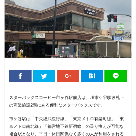
くまざわ書店
さいたま市
さいたま新都心
ささしまライブ
そごう千葉
そごう横浜
そよら横浜高田
たまプラーザ
つくば
つくばエクスプレス
つくば駅
にこにこテラス
ひばりヶ丘
ふじみ野
ふじみ野市
まとめ
みなとみらい
ゆめが丘
ゆめが丘ソラトス
ららぽーと
ららぽーと富士見
ららテラス
ららテラス川口
アウトレット
アトレ
アトレヴィ大塚
アトレ大森
アトレ川崎
アトレ新浦安
アピタテラス
アリオ
スターバックスコーヒー市ヶ谷駅前店は、JR市ケ谷駅改札上
アリオ北砂
アリオ川口
アークヒルズ
イオン
の商業施設2階にある便利なスターバックスです。
イオンモール
イオンモール上尾
イオンモール与野
イオンモール春日部
イオンモール津田沼
市ケ谷駅は「中央総武緩行線」「東京メトロ有楽町線」「東
イオンモール羽生
イオンレイクタウン
京メトロ南北線」「都営地下鉄新宿線」の乗り換えが可能な
複合駅となり、平日・休日関係なく多くの人が利用をされる
イオン市川妙典
イオン板橋
イオン金沢八景