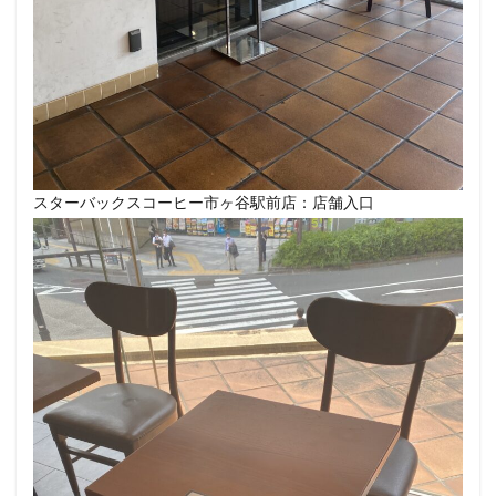
改札外
文化村
新三郷
新丸ビル
新商品
新大久保
新大阪
新大阪駅
新宿
新宿グリーンタワービル
新宿マインズタワー
新宿マルイ
新宿三丁目
新宿御苑
新宿御苑前
新宿西口
新宿野村ビル
新宿駅
新小岩
新幹線
新座市
新御茶ノ水
新杉田
スターバックスコーヒー市ヶ谷駅前店：店舗入口
新東名高速道路
新横浜
新橋
新橋駅
新津田沼
新浦安
新百合ヶ丘
新綱島
新越谷
新越谷駅
新青梅街道
新高島
日吉
日本テレビ
日本初店舗
日本医科大学
日本医科大学付属病院
日本大学板橋病院
日本橋
日本橋高島屋
日比谷
日比谷シティ
日比谷公園
日比谷駅
日産
日産グローバル本社ギャラリー
日野市
早稲田
旭橋
明大前
明治大学
明治神宮前
星川