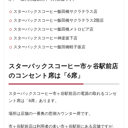
浜松城公園
浜松町
浜松駅
浜田山
浦和
スターバックスコーヒー飯田橋サクラテラス店
浦和駅
浦安
海浜幕張
海老名サービスエリア
スターバックスコーヒー飯田橋サクラテラス2階店
淡路町駅
深夜営業
深谷市
淵野辺
スターバックスコーヒー飯田橋メトロピア店
清瀬駅
渋谷
渋谷サクラステージ
渋谷スクランブルスクエア
渋谷ストリーム
スターバックスコーヒー神楽坂下店
渋谷パルコ
渋谷ヒカリエ
渋谷フクラス
スターバックスコーヒー飯田橋軽子坂店
渋谷マークシティ
渋谷駅
港北ミナモ
港北東急
港南台
湘南
湘南台
スターバックスコーヒー市ヶ谷駅前店
湘南新宿ライン
溜池山王
溝の口
滑川町
のコンセント席は「6席」
熊谷
熊谷駅
熱海
熱田神宮
犬山市
狭山市
王子
珍しい
環境
用賀
スターバックスコーヒー市ヶ谷駅前店の電源の取れるコンセ
田園調布
田町
田町タワー
田町駅
田端
ント席は「6席」あります。
甲州街道
町田市
町田駅
病院
登戸
場所は店舗の一番奥の窓側カウンター席です。
白金高輪
皇居
目白駅
目黒
目黒区
目黒駅
相模大野
相鉄
相鉄いずみ野線
市ヶ谷駅前店は利用者の多い市ヶ谷駅前にある店舗ですが、