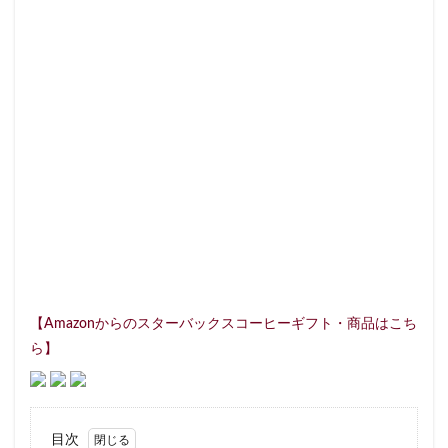
セレオ八王子
センター北
センター南
セントラルパーク
ソラマチ
タワーマンション
ダイエー
ツタヤ
ティバーナ
テイクアウト
テイクアウト専門
テイクアウト専門店
ディバーナ
トナリエキュート
トリトンスクエア
ドライブスルー
ニュウマン
ニュウマン横浜
ハラカド
ハレノテラス
バスターミナル東京八重洲
パーキングエリア
ビーンズ
ビーンズ亀有
ピオニウォーク
フルルガーデン八千代
プリンチ
プルデンシャルタワー
ベイシア
ベイシア富里
【Amazonからのスターバックスコーヒーギフト・商品はこち
ペリエ千葉
ペリエ海浜幕張
マルイ
ら】
マロニエゲート
マーケットプレイス
ミヤシタパーク
ムスブ田町
メトロピア
モザイクモール港北
モラージュ菖蒲
モリタウン
目次
ヤエチカ
ヤマダ電機
ヨリマチ
ラシック