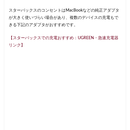
藤沢市
藤沢駅
蘇我
虎ノ門
スターバックスのコンセントはMacBookなどの純正アダプタ
虎ノ門ヒルズ
虎ノ門ヒルズステーションタワー
が大きく使いづらい場合があり、複数のデバイスの充電もで
虎ノ門駅
表参道
西千葉
西友
西台
きる下記のアダプタがおすすめです。
西国分寺
西新井
西新宿
西東京市
【スターバックスでの充電おすすめ：UGREEN・急速充電器
西武新宿線
西武新宿駅
西船橋
西船橋駅
リンク】
調布
調布パルコ
調布駅
豊橋駅
豊洲
赤坂
赤坂インターシティAIR
赤坂サカス
赤坂溜池タワー
赤坂見附
赤羽
赤羽駅
越谷レイクタウン
足柄サービスエリア
路面店
辻堂駅
那覇
那覇空港
都営大江戸線
都営新宿線
都庁前駅
都立明治公園
都築パーキングエリア
酒々井
金山
金沢八景
金町
金町駅
銀座
銀座コリドー街
銀座コリドー通り
錦糸町
錦糸町駅
鎌倉
鎌倉駅
閉店
関内
阿佐ヶ谷
阿佐ヶ谷駅