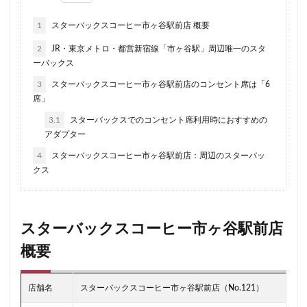
ラスカ熱海
ラゾーナ川崎
ララガーデン
1
スターバックスコーヒー市ヶ谷駅前店 概要
リージョナルランドマークストア
ルミネ横浜
2
JR・東京メトロ・都営新宿線「市ヶ谷駅」周辺唯一のスタ
ルミネ池袋
ルミネ立川
一覧
三ツ境
ーバックス
三井アウトレットパーク
三井住友銀行
三田
3
スターバックスコーヒー市ヶ谷駅前店のコンセント席は「6
席」
三田駅
三菱ビル
三越前
三軒茶屋
3.1
スターバックスでのコンセント席利用時におすすめの
三鷹市
三鷹駅
上大岡
上尾市
上智大学
アダプター
上野
上野公園
上野御徒町
上野駅
4
スターバックスコーヒー市ヶ谷駅前店：周辺のスターバッ
下北沢
下高井戸
世田谷代田
世田谷区
クス
中央区
中央大学
中央林間
中央自動車道
中央道
中山
中目黒
中野
中野坂上
中野駅
丸の内
丸の内オアゾ
スターバックスコーヒー市ヶ谷駅前店
丸の内パークビル
丸の内ビル
丸ビル
久喜
概要
久喜市
久喜駅
久屋大通
九段下
亀戸
亀有
二俣川
二子玉川
二子玉川ライズ
店舗名
スターバックスコーヒー市ヶ谷駅前店（No.121）