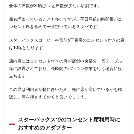
石神井公園
研究学園
碑文谷
祐天寺
全体の席数が30席少々と席数が少ない店舗です。
神之池緑地公園
神保町
神宮前
神栖
席も埋まっていることも多いですが、平日昼前の時間帯がコ
神栖市
神楽坂
神田駅
神谷町
福生市
ンセント席を含めて一番空いているスタバです。
福生駅
秋葉原
秋葉原駅
稲城
穴場
スターバックスコーヒー神宮前6丁目店のコンセント付きの席
立川
立川伊勢丹
立川駅
竹ノ塚
竹橋
は10席となります。
第1ターミナル
第三京浜
笹塚
笹塚駅
築地
築地本願寺
籠原
紀尾井町
経堂
店内席にはコンセント付きの席が店舗中央部分：長テーブル
綱島
綱島駅
総武線
練馬駅
缶コーヒー
席に設置されており、長時間のパソコン作業を行う場合に役
立ちます。
羽村市
羽生
羽生市
羽田空港
習志野市
聖路加国際病院
自由が丘
自由が丘駅
舞浜
この席は利用者が特に多いため、先に席が空いているかを確
船橋
船橋駅
芝大門
芝浦
芦花公園
認し、席を押さえておくと良いでしょう。
花園
若葉
茅ヶ崎
茅場町
茗荷谷
草加駅
荒川区
荻窪
葉山
葛西
スターバックスでのコンセント席利用時に
葛西臨海公園
葛飾区
蒲田駅
蓮根
おすすめのアダプター
蓮田サービスエリア
蔦屋家電
蔦屋書店
藤沢