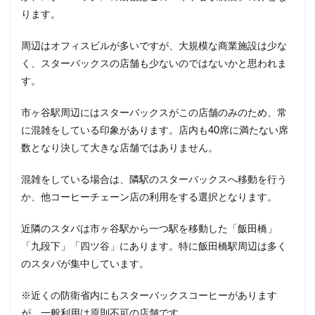
東戸塚
東松山
東武東上線
東武百貨店
ります。
東武練馬
東池袋
東海道新幹線
東葉高速鉄道
周辺はオフィスビルが多いですが、大規模な商業施設は少な
東銀座
東雲
松戸駅
板橋区
柏
く、スターバックスの店舗も少ないのではないかと思われま
柏の葉キャンパス
柏駅
柏高島屋
栄
す。
桜木町
桶川市
梅ヶ丘
森林公園
横浜
市ヶ谷駅周辺にはスターバックスがこの店舗のみのため、常
横浜ビジネスパーク
横浜ベイサイド
横浜ポルタ
に混雑をしている印象があります。店内も40席に満たない席
横浜モアーズ
横浜市
横浜市役所
横浜駅
数となり決して大きな店舗ではありません。
横須賀
横須賀中央
横須賀線
歌舞伎町
武蔵中原
武蔵境
武蔵小山
武蔵小杉
混雑をしている場合は、隣駅のスターバックスへ移動を行う
か、他コーヒーチェーン店の利用をする選択となります。
武蔵小杉病院
武蔵村山
武蔵浦和
武蔵溝ノ口
水道橋
永田町
汐入
汐留
近隣のスタバは市ヶ谷駅から一つ駅を移動した「飯田橋」
汐留シティセンター
江戸川区
江東区
池上駅
「九段下」「四ツ谷」にあります。特に飯田橋駅周辺は多く
池尻大橋
池袋
池袋東口
池袋西口
のスタバが集中しています。
池袋駅
津田沼
流山おおたかの森
浅草
※近くの防衛省内にもスターバックスコーヒーがあります
浜名湖
浜名湖サービスエリア
浜松
が、一般利用は原則不可の店舗です。