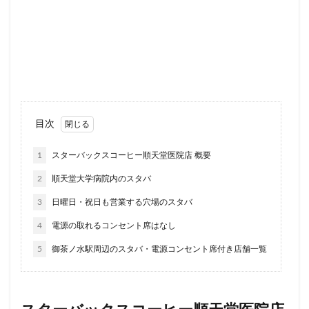
ルミネ立川
一覧
三ツ境
三井アウトレットパーク
三田
三田駅
三菱ビル
三越前
三軒茶屋
上大岡
上尾市
上智大学
上野
上野公園
下北沢
下高井戸
世田谷代田
世田谷区
中央区
中央林間
中央自動車道
中央道
中山
中目黒
中野駅
丸の内
丸の内オアゾ
丸の内パークビル
目次
丸ビル
久喜
久喜市
久喜駅
久屋大通
九
1
スターバックスコーヒー順天堂医院店 概要
亀有
二俣川
二子玉川
二子玉川ライズ
二子玉
2
順天堂大学病院内のスタバ
井の頭公園
京急
京急川崎駅
京急百貨店
京急
3
日曜日・祝日も営業する穴場のスタバ
京橋
京橋エドグラン
京浜東北線
京王井の頭線
仙川
代々木
代々木上原
代々木公園
代官山
4
電源の取れるコンセント席はなし
代沢
伊勢原
伏見
佐倉
信濃町
元町・中
5
御茶ノ水駅周辺のスタバ・電源コンセント席付き店舗一覧
入間川
八千代緑が丘
八幡山
八王子駅
八重洲
公園
六本木
六本木ヒルズ
六本木一丁目
内幸
勝どき
勝どき駅
北区
北千住
北参道
北