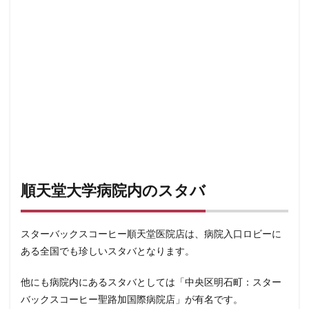
日本医科大学付属病院
日本大学板橋病院
日本橋
日
日比谷シティ
日比谷公園
日比谷駅
日産
日産グローバル本社ギャラリー
日野市
早稲田
旭橋
明治大学
明治神宮前
星川
春日部
昭島
有楽町
有楽町ビル
有楽町駅
朝霞
朝霞駅
本川越駅
本郷三丁目
札幌
村上
東京
東京
東京ガーデンテラス紀尾井町
東京スカイツリー
東京ディ
東京ドームシティ
東京ビッグサイト
東京ミッドタウン
東京ミッドタウン八重洲
東京ミッドタウン日比谷
東京メ
東京メトロ半蔵門線
東京メトロ東西線
東京メトロ銀座線
順天堂大学病院内のスタバ
東京ワールドゲート
東京国際フォーラム
東京理科大学
東名高速
東名高速道路
東大
東大宮
東小金井
スターバックスコーヒー順天堂医院店は、病院入口ロビーに
東急スクエア
東急ツインズ
東急プラザ
東急世田谷
ある全国でも珍しいスタバとなります。
東急田園都市線
東急蒲田駅
東戸塚
東松山
東
他にも病院内にあるスタバとしては「中央区明石町：スター
東武百貨店
東武練馬
東池袋
東海道新幹線
東
バックスコーヒー聖路加国際病院店」が有名です。