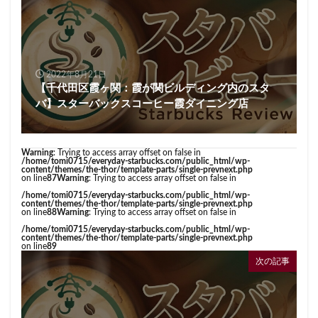
2022年8月21日
【千代田区霞ヶ関：霞が関ビルディング内のスタ
バ】スターバックスコーヒー霞ダイニング店
Warning
: Trying to access array offset on false in
/home/tomi0715/everyday-starbucks.com/public_html/wp-
content/themes/the-thor/template-parts/single-prevnext.php
on line
87
Warning
: Trying to access array offset on false in
/home/tomi0715/everyday-starbucks.com/public_html/wp-
content/themes/the-thor/template-parts/single-prevnext.php
on line
88
Warning
: Trying to access array offset on false in
/home/tomi0715/everyday-starbucks.com/public_html/wp-
content/themes/the-thor/template-parts/single-prevnext.php
on line
89
次の記事