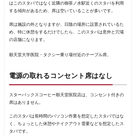
狭山市
王子
珍しい
環境
用賀
田園調布
はこのスタバではなく近隣の御茶ノ水駅近くのスタバを利用
する傾向があるため、席は空いていることが多いです。
田町タワー
田町駅
田端
甲州街道
町田市
登戸
白金高輪
皇居
目白駅
目黒
目黒区
席は施設の外となりますが、日陰の場所に設置されているた
相模大野
相鉄
相鉄いずみ野線
石神井公園
研
め、特に休憩をするだけでしたら、このスタバは意外と穴場
祐天寺
神之池緑地公園
神保町
神宮前
神栖
の店舗になります。
神田駅
神谷町
福生市
福生駅
秋葉原
秋
順天堂大学医院・タクシー乗り場付近のテーブル席。
穴場
立川
立川伊勢丹
立川駅
竹ノ塚
竹
第三京浜
笹塚
笹塚駅
築地
築地本願寺
電源の取れるコンセント席はなし
経堂
綱島
綱島駅
総武線
練馬駅
缶コー
羽生
羽生市
羽田空港
習志野市
聖路加国際病
自由が丘駅
舞浜
船橋
船橋駅
芝大門
芝
スターバックスコーヒー順天堂医院店は、コンセント付きの
花園
若葉
茅ヶ崎
茅場町
茗荷谷
草加駅
席はありません。
葉山
葛西
葛西臨海公園
葛飾区
蒲田駅
このスタバは長時間のパソコン作業を想定したスタバではな
蓮田サービスエリア
蔦屋家電
蔦屋書店
藤沢
く、ちょっとした休憩やテイクアウト需要などを想定したス
蘇我
虎ノ門
虎ノ門ヒルズ
虎ノ門ヒルズステーショ
タバです。