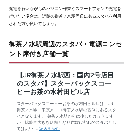
表参道
西千葉
西友
西台
西国分寺
西新
充電を行いながらのパソコン作業やスマートフォンの充電を
西東京市
西武新宿線
西武新宿駅
西船橋
西船
行いたい場合は、近隣の御茶ノ水駅周辺にあるスタバを利用
調布パルコ
調布駅
豊橋駅
豊洲
赤坂
赤坂
された方が良いでしょう。
赤坂サカス
赤坂溜池タワー
赤坂見附
赤羽
赤
越谷レイクタウン
足柄サービスエリア
路面店
辻堂
御茶ノ水駅周辺のスタバ・電源コンセ
那覇空港
都営大江戸線
都営新宿線
都庁前駅
ント席付き店舗一覧
都築パーキングエリア
酒々井
金山
金沢八景
銀座
銀座コリドー街
銀座コリドー通り
錦糸町
鎌倉駅
閉店
関内
阿佐ヶ谷
阿佐ヶ谷駅
雷門
電源
霞が関ビルディング
霞ヶ関
青山
青梅
青梅インター
青葉区
青葉台
順天堂医院
飯田橋
館林
馬車道
駅ナカ
駅ビル
駅直
駅近カフェ
駒澤大学
高円寺
高坂
高尾
高架下
高田
高田馬場
高級住宅街
高輪ゲート
高輪ゲートウェイ駅
高辻
高速道路
鳥浜
鶴ヶ