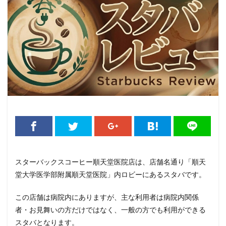
そよら横浜高田
たまプラーザ
つくば
つくばエクス
にこにこテラス
ひばりヶ丘
ふじみ野
ふじみ野市
みなとみらい
ゆめが丘
ゆめが丘ソラトス
ららぽー
ららぽーと富士見
ららテラス
ららテラス川口
アウ
アトレヴィ大塚
アトレ大森
アトレ川崎
アトレ新浦
アリオ
アリオ北砂
アリオ川口
アークヒルズ
イオンモール
イオンモール上尾
イオンモール与野
イオンモール津田沼
イオンモール羽生
イオンレイクタウ
イオン板橋
イオン金沢八景
イクスピアリ
イグジッ
イタリアンベーカリー
イトーヨーカドー
イーアス
スターバックスコーヒー順天堂医院店は、店舗名通り「順天
エキア竹ノ塚
エキナカ
エキュート
エキュート上野
堂大学医学部附属順天堂医院」内ロビーにあるスタバです。
エキュート赤羽
エトモ池上
エミオ練馬
オススメ店
カインズ
カインズホーム
カフェ
ギンザシックス
この店舗は病院内にありますが、主な利用者は病院内関係
グランスタ
グランスタ東京
グランデュオ立川
コク
者・お見舞いの方だけではなく、一般の方でも利用ができる
スタバとなります。
コレド室町
コレド室町テラス
コンセント
コースカ