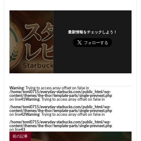
最新情報をチェックしよう！
Warning
: Trying to access array offset on false in
/home/tomi0715/everyday-starbucks.com/public_html/wp-
content/themes/the-thor/template-parts/single-prevnext.php
on line
41
Warning
: Trying to access array offset on false in
/home/tomi0715/everyday-starbucks.com/public_html/wp-
content/themes/the-thor/template-parts/single-prevnext.php
on line
42
Warning
: Trying to access array offset on false in
/home/tomi0715/everyday-starbucks.com/public_html/wp-
content/themes/the-thor/template-parts/single-prevnext.php
on line
43
前の記事