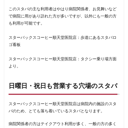
東雲
松戸駅
板橋区
柏
柏の葉キャンパス
このスタバの主な利用者はやはり病院関係者、お見舞いなど
栄
桜木町
桶川市
梅ヶ丘
森林公園
横浜
で病院に用があり訪れた方が多いですが、以外にも一般の方
横浜ビジネスパーク
横浜ベイサイド
横浜ポルタ
横
も利用が可能です。
横浜市役所
横浜駅
横須賀
横須賀中央
横須賀
武蔵中原
武蔵境
武蔵小山
武蔵小杉
武蔵小杉
スターバックスコーヒー順天堂医院店：歩道にあるスタバロ
武蔵浦和
武蔵溝ノ口
水道橋
永田町
汐入
ゴ看板
汐留シティセンター
江戸川区
江東区
池上駅
スターバックスコーヒー順天堂医院店：タクシー乗り場方面
池袋東口
池袋西口
池袋駅
津田沼
流山おおた
より。
浜名湖
浜名湖サービスエリア
浜松
浜松城公園
浜田山
浦和
浦和駅
浦安
海浜幕張
海老
日曜日・祝日も営業する穴場のスタバ
淡路町駅
深夜営業
深谷市
淵野辺
清瀬駅
渋谷サクラステージ
渋谷スクランブルスクエア
渋谷スト
スターバックスコーヒー順天堂医院店は病院内の施設のスタ
渋谷ヒカリエ
渋谷フクラス
渋谷マークシティ
渋谷
バのため、とても落ち着いているスタバとなります。
港北東急
港南台
湘南
湘南台
湘南新宿ライン
溝の口
滑川町
熊谷
熊谷駅
熱海
熱田神
病院関係者の方はテイクアウト利用が多く、一般の方の多く