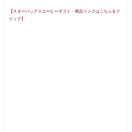
サンケイビル
サンシャインシティ
サービスエリア
【スターバックスコーヒーギフト・商品リンクはこちらをク
シャポー
シャポー新小岩
ジョイナス
スタバ
リック】
スターバックス
スターバックス ティー＆カフェ
スターバ
スターバックスリザーブ
セレオ八王子
センター北
セントラルパーク
ソラマチ
タワーマンション
ダイ
ティバーナ
テイクアウト
テイクアウト専門
テイク
ディバーナ
トナリエキュート
トリトンスクエア
ド
ニュウマン
ニュウマン横浜
ハラカド
ハレノテラス
バスターミナル東京八重洲
パーキングエリア
ビーンズ
ピオニウォーク
フルルガーデン八千代
プリンチ
プ
ベイシア
ベイシア富里
ペリエ千葉
ペリエ海浜幕張
マロニエゲート
マーケットプレイス
ミヤシタパーク
メトロピア
モザイクモール港北
モラージュ菖蒲
モ
ヤマダ電機
ヨリマチ
ラシック
ラスカ熱海
ラ
ララガーデン
リージョナルランドマークストア
ルミネ横