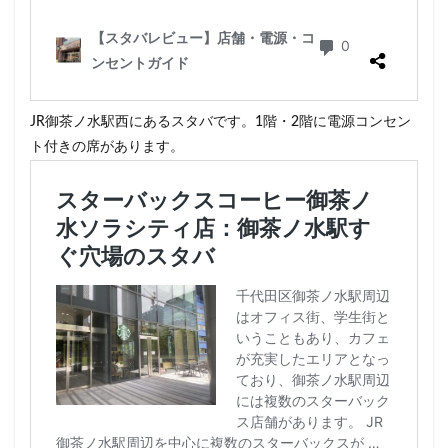
鶴見
鶴見駅
鹿嶋市
麹町
麻布十番
麻布
検索
JR御茶ノ水駅西にあるスタバです。1階・2階に電源コンセン
ト付きの席があります。