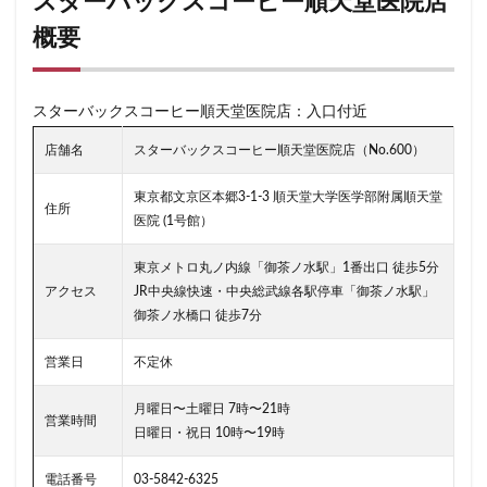
スターバックスコーヒー順天堂医院店
千代田区
千歳烏山
千歳船橋
千葉中央駅
千葉
概要
千葉駅
千駄ヶ谷
半蔵門
半蔵門線
南与野
南砂町
南船橋
南越谷
南越谷駅
原宿
吉
スターバックスコーヒー順天堂医院店：入口付近
名古屋市
名古屋駅
名古屋高島屋
名鉄名古屋駅
店舗名
スターバックスコーヒー順天堂医院店（No.600）
和光
和光駅
品川駅
営業時間
四ツ谷
国
国道124号線
国道1号線
国際通り
土呂
土浦
東京都文京区本郷3-1-3 順天堂大学医学部附属順天堂
住所
医院 (1号館）
坂戸
外苑
外苑前
多摩ニュータウン
多摩境
大人の街
大倉山
大和
大塚
大学
大学内
東京メトロ丸ノ内線「御茶ノ水駅」1番出口 徒歩5分
大宮
大宮駅
大崎
大崎駅
大手町
大手町
アクセス
JR中央線快速・中央総武線各駅停車「御茶ノ水駅」
御茶ノ水橋口 徒歩7分
大手町プレイス
大手町駅
大森
大森駅
大泉学
大船
大船駅
大門
大阪高島屋
天王町
太
営業日
不定休
妙典
学園の森
学芸大学駅
富士市
富岡
月曜日〜土曜日 7時〜21時
営業時間
小作
小山
小岩
小川町
小川町駅
小平市
日曜日・祝日 10時〜19時
小田原駅
小田急
小田急百貨店
山手通り
岡崎
電話番号
03-5842-6325