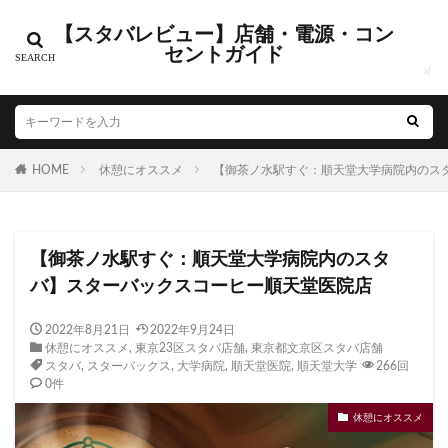
【スタバレビュー】店舗・電源・コン
セントガイド
電源・コンセントありの店舗
新店舗オープン情報
カテゴリー
HOME
休憩にオススメ
【御茶ノ水駅すぐ：順天堂大学病院内のス
タグ
CIAL鶴見
EXITMELSA
GINZA SIX
Greener Stores
【御茶ノ水駅すぐ：順天堂大学病院内のスタ
JR南武線
JR西日本
KDDI
KITTE
LOUNGE&CA
バ】スターバックスコーヒー順天堂医院店
MIYASHITA PARK
My フルーツ³ フラペチーノⓇ
Neighbor
NEOPASA
Olive LOUNGE
OPA
Princi
SHARE 
2022年8月21日
2022年9月24日
休憩にオススメ
,
東京23区スタバ店舗
,
東京都文京区スタバ店舗
starbucks
STARBUCKS GINZA HOUSE
T-SITE
Teava
スタバ
,
スターバックス
,
大学病院
,
順天堂医院
,
順天堂大学
266回
TSUTAYA
TSUTAYA BOOKSTORE
TSUTAYABOOKSTORE
0件
おしゃれ
お台場
お茶の水
くまざわ書店
さい
休憩にオススメ
さいたま新都心
ささしまライブ
そごう千葉
そごう