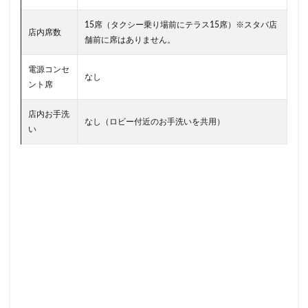
川口駅
川島町
川崎ルフロン
川崎駅
川越
市ヶ谷
市ヶ谷駅
市川駅
帝京大学
幕張豊砂
15席（タクシー乗り場前にテラス15席）※スタバ店
店内席数
舗前に席はありません。
年末年始
広い
広いカフェ
広尾
府中本町駅
府中駅
弥生台
御徒町
御成門
御茶ノ水
電源コンセ
なし
志木
志木駅
志茂
恵比寿
恵比寿ガーデンプレ
ント席
恵那峡
愛宕ヒルズ
慶應義塾大学病院
成城
成
店内お手洗
なし（ロビー付近のお手洗いを共用）
成増駅
成田空港
成田空港第1ターミナル
戸塚
い
戸田市
所沢市
所沢駅
手話
押上
持ち帰
改札外
文化村
新三郷
新丸ビル
新商品
新大阪駅
新宿
新宿グリーンタワービル
新宿マイン
新宿マルイ
新宿三丁目
新宿御苑
新宿御苑前
新宿野村ビル
新宿駅
新小岩
新幹線
新座市
新杉田
新東名高速道路
新横浜
新橋
新橋駅
新浦安
新百合ヶ丘
新綱島
新越谷
新越谷駅
新高島
日吉
日本テレビ
日本初店舗
日本医科