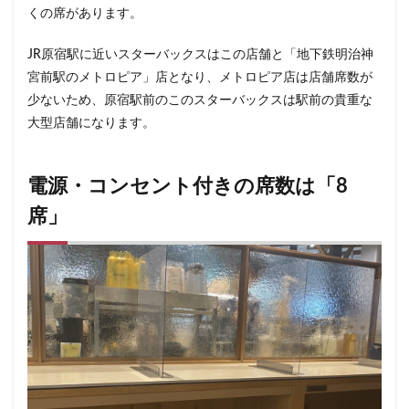
石神井公園
研究学園
碑文谷
祐天寺
くの席があります。
神之池緑地公園
神保町
神宮前
神栖
JR原宿駅に近いスターバックスはこの店舗と「地下鉄明治神
神栖市
神楽坂
神田駅
神谷町
福生市
宮前駅のメトロピア」店となり、メトロピア店は店舗席数が
福生駅
秋葉原
秋葉原駅
稲城
穴場
少ないため、原宿駅前のこのスターバックスは駅前の貴重な
立川
立川伊勢丹
立川駅
竹ノ塚
竹橋
大型店舗になります。
第1ターミナル
第三京浜
笹塚
笹塚駅
築地
築地本願寺
籠原
紀尾井町
経堂
電源・コンセント付きの席数は「8
綱島
綱島駅
総武線
練馬駅
缶コーヒー
席」
羽村市
羽生
羽生市
羽田空港
習志野市
聖路加国際病院
自由が丘
自由が丘駅
舞浜
船橋
船橋駅
芝大門
芝浦
芦花公園
花園
若葉
茅ヶ崎
茅場町
茗荷谷
草加駅
荒川区
荻窪
葉山
葛西
葛西臨海公園
葛飾区
蒲田駅
蓮根
蓮田サービスエリア
蔦屋家電
蔦屋書店
藤沢