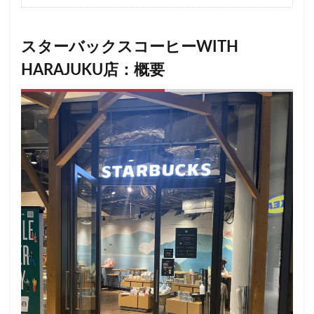
二子玉川公園
五反田
井の頭公園
京急
京急川崎駅
京急百貨店
京急鶴見駅
京成千葉駅
京橋
京橋エドグラン
京浜東北線
スターバックスコーヒーWITH
京王井の頭線
京王新線
京王線
仙川
HARAJUKU店：概要
代々木
代々木上原
代々木公園
代官山
代官山T-SITE
代沢
伊勢原
伏見
佐倉
信濃町
元町・中華街
光が丘
入間川
八千代緑が丘
八幡山
八王子駅
八重洲
八重洲地下街
公園
六本木
六本木ヒルズ
六本木一丁目
内幸町
再開発
勝どき
勝どき駅
北区
北千住
北参道
北戸田
北谷町
千代田区
千歳烏山
千歳船橋
千葉中央駅
千葉公園
千葉市
千葉駅
千駄ヶ谷
半蔵門
半蔵門線
南与野
南千住
南武線
南砂町
南船橋
南越谷