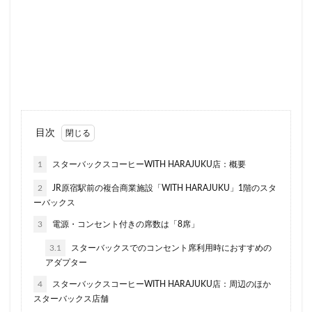
ラスカ熱海
ラゾーナ川崎
ララガーデン
リージョナルランドマークストア
ルミネ横浜
ルミネ池袋
ルミネ立川
一覧
三ツ境
三井アウトレットパーク
三井住友銀行
三田
三田駅
三菱ビル
三越前
三軒茶屋
三鷹市
三鷹駅
上大岡
上尾市
上智大学
目次
上野
上野公園
上野御徒町
上野駅
1
スターバックスコーヒーWITH HARAJUKU店：概要
下北沢
下高井戸
世田谷代田
世田谷区
中央区
中央大学
中央林間
中央自動車道
2
JR原宿駅前の複合商業施設「WITH HARAJUKU」1階のスタ
ーバックス
中央道
中山
中目黒
中野
中野坂上
3
電源・コンセント付きの席数は「8席」
中野駅
丸の内
丸の内オアゾ
3.1
スターバックスでのコンセント席利用時におすすめの
丸の内パークビル
丸の内ビル
丸ビル
久喜
アダプター
久喜市
久喜駅
久屋大通
九段下
亀戸
4
スターバックスコーヒーWITH HARAJUKU店：周辺のほか
亀有
二俣川
二子玉川
二子玉川ライズ
スターバックス店舗