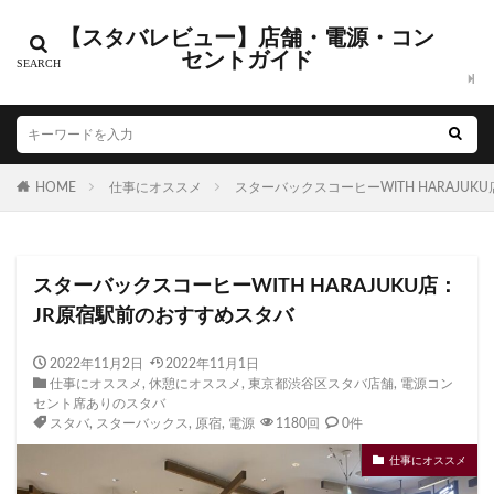
【スタバレビュー】店舗・電源・コン
カテゴリー
セントガイド
タグ
HOME
CIAL鶴見
仕事にオススメ
EXITMELSA
スターバックスコーヒーWITH HARAJU
GINZA SIX
Greener Stores
JINS
JR
JR南武線
JR西日本
KDDI
KITTE
LOUNGE&CAFE
スターバックスコーヒーWITH HARAJUKU店：
MIYASHITA PARK
My フルーツ³ フラペチーノⓇ
JR原宿駅前のおすすめスタバ
Neighborhood and Coffee
NEOPASA
Olive LOUNGE
OPA
Princi
SHARE LOUNGE
2022年11月2日
2022年11月1日
仕事にオススメ
,
休憩にオススメ
,
東京都渋谷区スタバ店舗
,
電源コン
starbucks
STARBUCKS GINZA HOUSE
T-SITE
セント席ありのスタバ
Teavana
Think Lab
TSUTAYA
スタバ
,
スターバックス
,
原宿
,
電源
1180回
0件
TSUTAYA BOOKSTORE
TSUTAYABOOKSTORE
仕事にオススメ
あざみ野
おしゃれ
お台場
お茶の水