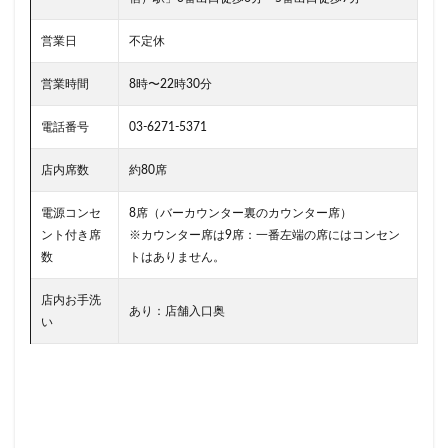
小川町
小川町駅
小平市
小手指
小田原駅
小田急
小田急百貨店
山手通り
営業日
不定休
岡崎市
川口
川口駅
川島町
営業時間
8時〜22時30分
川崎ルフロン
川崎駅
川越
川越市
川越駅
市ヶ谷
市ヶ谷駅
市川駅
電話番号
03-6271-5371
帝京大学
幕張豊砂
平塚駅
年末年始
店内席数
約80席
広い
広いカフェ
広尾
府中本町駅
電源コンセ
8席（バーカウンター裏のカウンター席）
府中競馬場駅
府中駅
弥生台
御徒町
ント付き席
※カウンター席は9席：一番左端の席にはコンセン
御成門
御茶ノ水
御茶ノ水ソラシティ
志木
数
トはありません。
志木駅
志茂
恵比寿
恵比寿ガーデンプレイス
店内お手洗
恵比寿駅
恵那峡
愛宕ヒルズ
あり：店舗入口奥
い
慶應義塾大学病院
成城
成城学園前
成増
成増駅
成田空港
成田空港第1ターミナル
戸塚
戸塚駅
戸田公園
戸田市
所沢市
所沢駅
手話
押上
持ち帰り
改札内