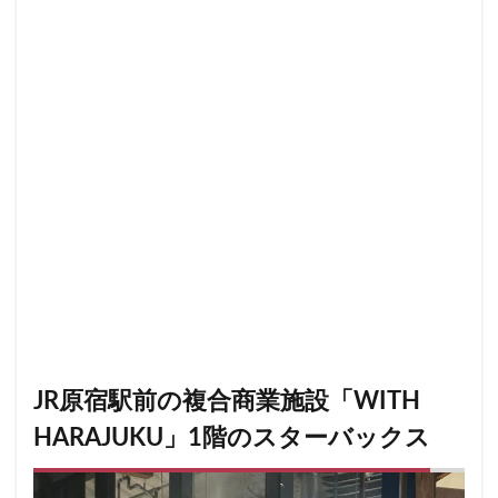
改札外
文化村
新三郷
新丸ビル
新商品
新大久保
新大阪
新大阪駅
新宿
新宿グリーンタワービル
新宿マインズタワー
新宿マルイ
新宿三丁目
新宿御苑
新宿御苑前
新宿西口
新宿野村ビル
新宿駅
新小岩
新幹線
新座市
新御茶ノ水
新杉田
新東名高速道路
新横浜
新橋
新橋駅
新津田沼
新浦安
新百合ヶ丘
新綱島
新越谷
新越谷駅
新青梅街道
新高島
日吉
日本テレビ
日本初店舗
日本医科大学
日本医科大学付属病院
日本大学板橋病院
日本橋
日本橋高島屋
日比谷
日比谷シティ
JR原宿駅前の複合商業施設「WITH
日比谷公園
日比谷駅
日産
HARAJUKU」1階のスターバックス
日産グローバル本社ギャラリー
日野市
早稲田
旭橋
明大前
明治大学
明治神宮前
星川