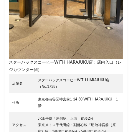
南越谷駅
原宿
吉祥寺
名古屋
名古屋市
名古屋駅
名古屋高島屋
名鉄名古屋駅
名鉄神宮前
名駅
和光
和光駅
品川駅
営業時間
四ツ谷
国体通り
国立競技場
国道124号線
国道1号線
国際通り
土呂
土浦
地下街
地下鉄
坂戸
外苑
外苑前
多摩ニュータウン
多摩境
大久保
スターバックスコーヒーWITH HARAJUKU店：店内入口（レ
大井町
大人の街
大倉山
大和
大塚
ジカウンター側）
大学
大学内の店舗
大学病院
大宮
大宮駅
大崎
大崎駅
大手町
大手町ビル
スターバックスコーヒーWITH HARAJUKU店
店舗名
（No.1738）
大手町プレイス
大手町駅
大森
大森駅
大泉学園
大津通
大船
大船駅
大門
東京都渋谷区神宮前1-14-30 WITH HARAJUKU：1
住所
階
大阪高島屋
天王町
太田市
奥沢
妙典
学園の森
学芸大学駅
富士市
富岡
JR山手線「原宿駅」正面：徒歩2分
富岡バイパス
富里
小作
小山
小岩
アクセス
東京メトロ千代田線・副都心線「明治神宮前（原
宿）駅」3番出口徒歩6分・5番出口徒歩7分