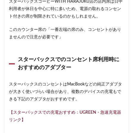
スターバックスコーヒーWITH HARAJUKU店の店内席は日中
限定店舗
難波駅
雷門
電源
利用者が休日を中心に特に多いため、電源の取れるコンセン
霞が関ビルディング
霞ヶ関
青山
青山一丁目
ト付きの席が制限されているのかもしれません。
青梅
青梅インター
青葉区
青葉台
このカウンター席の「一番左端の席のみ、コンセントがあり
順天堂医院
順天堂大学
飯田橋
館林
ませんので注意が必要です」
馬車道
駅ナカ
駅ビル
駅直結
駅近
駅近カフェ
駒澤大学
高円寺
高坂
高尾
高島屋
高崎駅
高架下
高田
高田馬場
スターバックスでのコンセント席利用時に
おすすめのアダプター
高級住宅街
高輪ゲートウェイ
高輪ゲートウェイ駅
高辻
高速道路
鳥浜
鶴ヶ峰
鶴ヶ島市
スターバックスのコンセントはMacBookなどの純正アダプタ
鶴見
鶴見駅
鹿嶋市
麹町
麻布十番
が大きく使いづらい場合があり、複数のデバイスの充電もで
麻布台
麻布台ヒルズ
きる下記のアダプタがおすすめです。
検索
【スターバックスでの充電おすすめ：UGREEN・急速充電器
リンク】