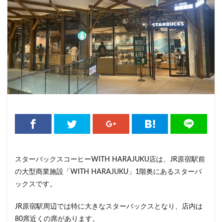
くまざわ書店
さいたま市
さいたま新都心
ささしまライブ
そごう千葉
そごう横浜
そよら横浜高田
たまプラーザ
つくば
つくばエクスプレス
つくば駅
にこにこテラス
ひばりヶ丘
ふじみ野
ふじみ野市
まとめ
みなとみらい
ゆめが丘
ゆめが丘ソラトス
ららぽーと
ららぽーと富士見
ららテラス
ららテラス川口
アウトレット
アトレ
アトレヴィ大塚
アトレ大森
アトレ川崎
アトレ新浦安
アピタテラス
アリオ
スターバックスコーヒーWITH HARAJUKU店は、JR原宿駅前
アリオ北砂
アリオ川口
アークヒルズ
イオン
の大型商業施設「WITH HARAJUKU」1階奥にあるスターバ
イオンモール
イオンモール上尾
イオンモール与野
ックスです。
イオンモール春日部
イオンモール津田沼
イオンモール羽生
イオンレイクタウン
JR原宿駅周辺では特に大きなスターバックスとなり、店内は
80席近くの席があります。
イオン市川妙典
イオン板橋
イオン金沢八景