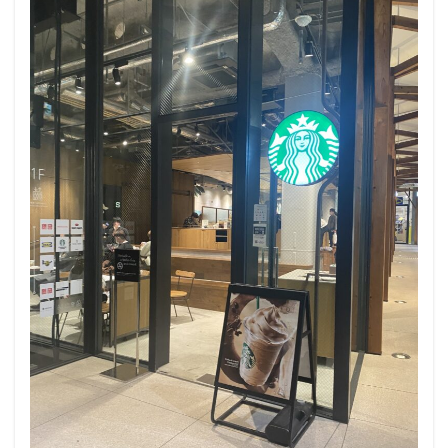
春日部
昭島
昭島駅
晴海
有楽町
有楽町ビル
有楽町駅
朝霞
朝霞駅
木場
未来屋書店
本川越駅
本郷三丁目
札幌
村上
東京
東京23区
東京ガーデンテラス紀尾井町
東京スカイツリー
東京ディズニーリゾート
東京ドームシティ
東京ビッグサイト
東京ミッドタウン
東京ミッドタウン八重洲
東京ミッドタウン日比谷
東京メトロ
東京メトロ半蔵門線
東京メトロ東西線
東京メトロ銀座線
東京ワールドゲート
東京国際フォーラム
東京理科大学
東京駅
東別院
東名高速
東名高速道路
東大
東大宮
東小金井
東急
東急スクエア
東急ツインズ
東急プラザ
東急世田谷線
東急東横線
東急田園都市線
東急蒲田駅