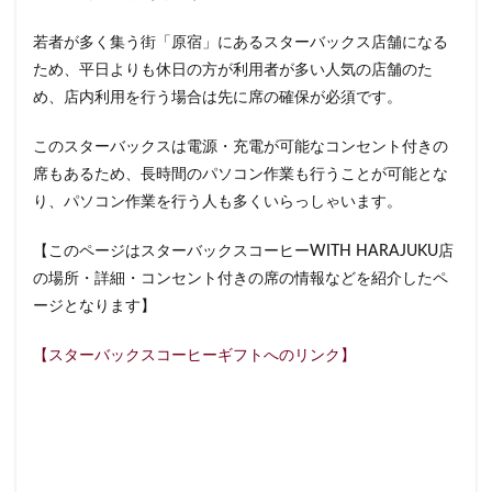
イクスピアリ
イグジットメルサ
若者が多く集う街「原宿」にあるスターバックス店舗になる
イタリアンベーカリー
イトーヨーカドー
イーアス
ため、平日よりも休日の方が利用者が多い人気の店舗のた
エキア
エキア竹ノ塚
エキナカ
エキュート
め、店内利用を行う場合は先に席の確保が必須です。
エキュート上野
エキュート立川
エキュート赤羽
このスターバックスは電源・充電が可能なコンセント付きの
エトモ池上
エミオ練馬
オススメ店舗
席もあるため、長時間のパソコン作業も行うことが可能とな
オートバックス
カインズ
カインズホーム
り、パソコン作業を行う人も多くいらっしゃいます。
カフェ
ギンザシックス
クイーンズスクエア
【このページはスターバックスコーヒーWITH HARAJUKU店
グランスタ
グランスタ東京
グランデュオ立川
の場所・詳細・コンセント付きの席の情報などを紹介したペ
コクーンシティ
コレド室町
コレド室町テラス
ージとなります】
コンセント
コースカベイサイド
サンケイビル
【スターバックスコーヒーギフトへのリンク】
サンシャインシティ
サービスエリア
シモキタエキウエ
シャポー
シャポー新小岩
ジョイナス
スタバ
スタバ1号店
スターバックス
スターバックス ティー＆カフェ
スターバックスギンザハウス
スターバックスリザーブ