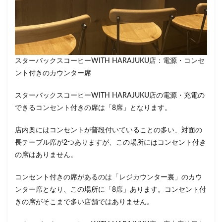
藤沢市
藤沢駅
蘇我
虎ノ門
虎ノ門ヒルズ
虎ノ門ヒルズステーションタワー
虎ノ門駅
表参道
西千葉
西友
西台
西国分寺
西新井
西新宿
西東京市
スターバックスコーヒーWITH HARAJUKU店：電源・コンセ
西武新宿線
西武新宿駅
西船橋
西船橋駅
ント付きのカウンター席
調布
調布パルコ
調布駅
豊橋駅
豊洲
スターバックスコーヒーWITH HARAJUKU店の電源・充電の
赤坂
赤坂インターシティAIR
赤坂サカス
できるコンセント付きの席は「8席」となります。
赤坂溜池タワー
赤坂見附
赤羽
赤羽駅
越谷レイクタウン
足柄サービスエリア
路面店
店内奥にはコンセントが普段付いていることの多い、対面の
辻堂駅
那覇
那覇空港
都営大江戸線
長テーブル席が2つありますが、この場所にはコンセント付き
の席はありません。
都営新宿線
都庁前駅
都立明治公園
都築パーキングエリア
酒々井
金山
金沢八景
コンセント付きの席があるのは「レジカウンター裏」のカウ
金町
金町駅
銀座
銀座コリドー街
ンター席となり、この場所に「8席」あります。コンセント付
銀座コリドー通り
錦糸町
錦糸町駅
鎌倉
きの席がそこまで多い店舗ではありません。
鎌倉駅
閉店
関内
阿佐ヶ谷
阿佐ヶ谷駅