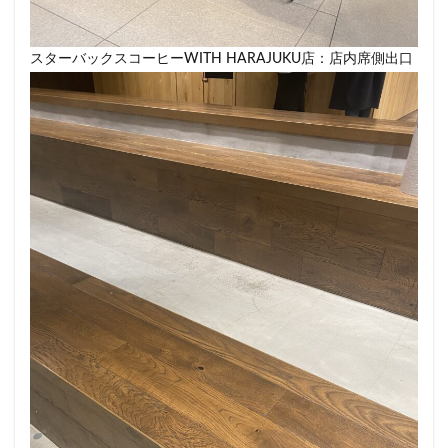
東戸塚
東松山
東武東上線
東武百貨店
東武練馬
東池袋
東海道新幹線
東葉高速鉄道
スターバックスコーヒーWITH HARAJUKU店：店内席側出口
東銀座
東雲
松戸駅
板橋区
柏
柏の葉キャンパス
柏駅
柏高島屋
栄
桜木町
桶川市
梅ヶ丘
森林公園
横浜
横浜ビジネスパーク
横浜ベイサイド
横浜ポルタ
横浜モアーズ
横浜市
横浜市役所
横浜駅
横須賀
横須賀中央
横須賀線
歌舞伎町
武蔵中原
武蔵境
武蔵小山
武蔵小杉
武蔵小杉病院
武蔵村山
武蔵浦和
武蔵溝ノ口
水道橋
永田町
汐入
汐留
汐留シティセンター
江戸川区
江東区
池上駅
池尻大橋
池袋
池袋東口
池袋西口
池袋駅
津田沼
流山おおたかの森
浅草
浜名湖
浜名湖サービスエリア
浜松