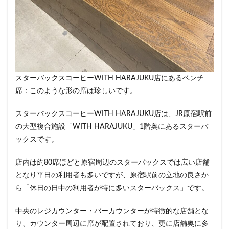
浜松城公園
浜松町
浜松駅
浜田山
浦和
浦和駅
浦安
海浜幕張
海老名サービスエリア
淡路町駅
深夜営業
深谷市
淵野辺
清瀬駅
渋谷
渋谷サクラステージ
渋谷スクランブルスクエア
渋谷ストリーム
スターバックスコーヒーWITH HARAJUKU店にあるベンチ
渋谷パルコ
渋谷ヒカリエ
渋谷フクラス
席：このような形の席は珍しいです。
渋谷マークシティ
渋谷駅
港北ミナモ
港北東急
港南台
湘南
湘南台
スターバックスコーヒーWITH HARAJUKU店は、JR原宿駅前
の大型複合施設「WITH HARAJUKU」1階奥にあるスターバ
湘南新宿ライン
溜池山王
溝の口
滑川町
ックスです。
熊谷
熊谷駅
熱海
熱田神宮
犬山市
狭山市
王子
珍しい
環境
用賀
店内は約80席ほどと原宿周辺のスターバックスでは広い店舗
田園調布
田町
田町タワー
田町駅
田端
となり平日の利用者も多いですが、原宿駅前の立地の良さか
ら「休日の日中の利用者が特に多いスターバックス」です。
甲州街道
町田市
町田駅
病院
登戸
白金高輪
皇居
目白駅
目黒
目黒区
中央のレジカウンター・バーカウンターが特徴的な店舗とな
目黒駅
相模大野
相鉄
相鉄いずみ野線
り、カウンター周辺に席が配置されており、更に店舗奥に多