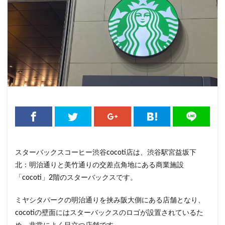
くまざわ書店
さいたま市
さいたま新都心
ささしまライブ
そごう千葉
そごう横浜
そよら横浜高田
たまプラーザ
つくば
つくばエクスプレス
つくば駅
にこにこテラス
ひばりヶ丘
ふじみ野
ふじみ野市
まとめ
みなとみらい
ゆめが丘
ゆめが丘ソラトス
ららぽーと
ららぽーと富士見
ららテラス
ららテラス川口
アウトレット
アトレ
アトレヴィ大塚
アトレ大森
アトレ川崎
アトレ新浦安
アピタテラス
アリオ
スターバックスコーヒー渋谷cocoti店は、渋谷駅宮益坂下
アリオ北砂
アリオ川口
アークヒルズ
イオン
北：明治通りと美竹通りの交差点角地にある商業施設
イオンモール
イオンモール上尾
イオンモール与野
「cocoti」2階のスターバックスです。
イオンモール春日部
イオンモール津田沼
ミヤシタパークの明治通りを挟み阪大側にある店舗となり、
イオンモール羽生
イオンレイクタウン
cocotiの壁面にはスターバックスのロゴが設置されているた
イオン市川妙典
イオン板橋
イオン金沢八景