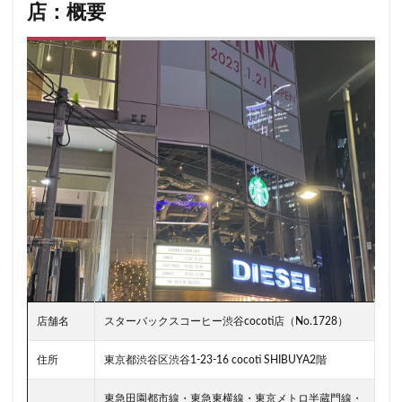
二子玉川公園
五反田
井の頭公園
京急
店：概要
京急川崎駅
京急百貨店
京急鶴見駅
京成千葉駅
京橋
京橋エドグラン
京浜東北線
京王井の頭線
京王新線
京王線
仙川
代々木
代々木上原
代々木公園
代官山
代官山T-SITE
代沢
伊勢原
伏見
佐倉
信濃町
元町・中華街
光が丘
入間川
八千代緑が丘
八幡山
八王子駅
八重洲
八重洲地下街
公園
六本木
六本木ヒルズ
六本木一丁目
内幸町
再開発
勝どき
勝どき駅
北区
北千住
北参道
北戸田
北谷町
千代田区
千歳烏山
千歳船橋
店舗名
スターバックスコーヒー渋谷cocoti店（No.1728）
千葉中央駅
千葉公園
千葉市
千葉駅
千駄ヶ谷
半蔵門
半蔵門線
南与野
住所
東京都渋谷区渋谷1-23-16 cocoti SHIBUYA2階
南千住
南武線
南砂町
南船橋
南越谷
東急田園都市線・東急東横線・東京メトロ半蔵門線・