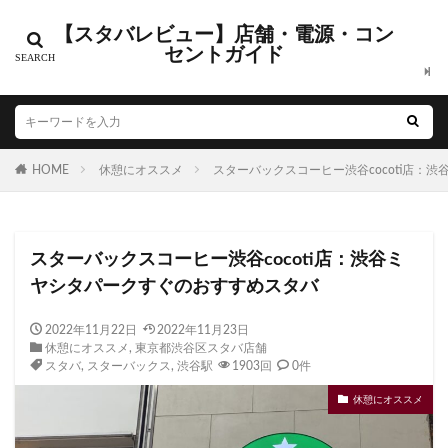
【スタバレビュー】店舗・電源・コン
カテゴリー
セントガイド
タグ
HOME
CIAL鶴見
休憩にオススメ
EXITMELSA
スターバックスコーヒー渋谷cocoti店：
GINZA SIX
Greener Stores
JINS
JR
JR南武線
JR西日本
KDDI
KITTE
LOUNGE&CAFE
スターバックスコーヒー渋谷cocoti店：渋谷ミ
MIYASHITA PARK
My フルーツ³ フラペチーノⓇ
ヤシタパークすぐのおすすめスタバ
Neighborhood and Coffee
NEOPASA
Olive LOUNGE
OPA
Princi
SHARE LOUNGE
2022年11月22日
2022年11月23日
休憩にオススメ
,
東京都渋谷区スタバ店舗
starbucks
STARBUCKS GINZA HOUSE
T-SITE
スタバ
,
スターバックス
,
渋谷駅
1903回
0件
Teavana
Think Lab
TSUTAYA
休憩にオススメ
TSUTAYA BOOKSTORE
TSUTAYABOOKSTORE
あざみ野
おしゃれ
お台場
お茶の水