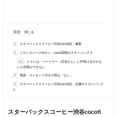
ラスカ熱海
ラゾーナ川崎
ララガーデン
リージョナルランドマークストア
ルミネ横浜
ルミネ池袋
ルミネ立川
一覧
三ツ境
三井アウトレットパーク
三井住友銀行
三田
目次
三田駅
三菱ビル
三越前
三軒茶屋
1
スターバックスコーヒー渋谷cocoti店：概要
三鷹市
三鷹駅
上大岡
上尾市
上智大学
2
ミヤシタパーク向かい：cocoti2階のスターバックス
上野
上野公園
上野御徒町
上野駅
2.1
トイレは「パートナー（店員さん）に声掛けを行わな
下北沢
下高井戸
世田谷代田
世田谷区
いと利用ができない
中央区
中央大学
中央林間
中央自動車道
3
電源・コンセント付きの席は「なし」
中央道
中山
中目黒
中野
中野坂上
4
スターバックスコーヒー渋谷cocoti店：近隣のスターバック
中野駅
丸の内
丸の内オアゾ
ス
丸の内パークビル
丸の内ビル
丸ビル
久喜
久喜市
久喜駅
久屋大通
九段下
亀戸
亀有
二俣川
二子玉川
二子玉川ライズ
スターバックスコーヒー渋谷cocoti