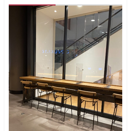
改札外
文化村
新三郷
新丸ビル
新商品
新大久保
新大阪
新大阪駅
新宿
新宿グリーンタワービル
新宿マインズタワー
新宿マルイ
新宿三丁目
新宿御苑
新宿御苑前
新宿西口
新宿野村ビル
新宿駅
新小岩
新幹線
新座市
新御茶ノ水
新杉田
新東名高速道路
新横浜
新橋
新橋駅
新津田沼
新浦安
新百合ヶ丘
新綱島
新越谷
新越谷駅
新青梅街道
新高島
日吉
日本テレビ
日本初店舗
日本医科大学
日本医科大学付属病院
日本大学板橋病院
日本橋
日本橋高島屋
日比谷
日比谷シティ
日比谷公園
日比谷駅
日産
日産グローバル本社ギャラリー
日野市
早稲田
旭橋
明大前
明治大学
明治神宮前
星川