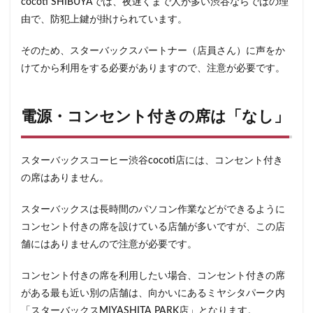
cocoti SHIBUYAでは、夜遅くまで人が多い渋谷ならではの理
石神井公園
研究学園
碑文谷
祐天寺
由で、防犯上鍵が掛けられています。
神之池緑地公園
神保町
神宮前
神栖
そのため、スターバックスパートナー（店員さん）に声をか
神栖市
神楽坂
神田駅
神谷町
福生市
けてから利用をする必要がありますので、注意が必要です。
福生駅
秋葉原
秋葉原駅
稲城
穴場
立川
立川伊勢丹
立川駅
竹ノ塚
竹橋
電源・コンセント付きの席は「なし」
第1ターミナル
第三京浜
笹塚
笹塚駅
築地
築地本願寺
籠原
紀尾井町
経堂
綱島
綱島駅
総武線
練馬駅
缶コーヒー
スターバックスコーヒー渋谷cocoti店には、コンセント付き
の席はありません。
羽村市
羽生
羽生市
羽田空港
習志野市
聖路加国際病院
自由が丘
自由が丘駅
舞浜
スターバックスは長時間のパソコン作業などができるように
船橋
船橋駅
芝大門
芝浦
芦花公園
コンセント付きの席を設けている店舗が多いですが、この店
花園
若葉
茅ヶ崎
茅場町
茗荷谷
舗にはありませんので注意が必要です。
草加駅
荒川区
荻窪
葉山
葛西
コンセント付きの席を利用したい場合、コンセント付きの席
葛西臨海公園
葛飾区
蒲田駅
蓮根
がある最も近い別の店舗は、向かいにあるミヤシタパーク内
蓮田サービスエリア
蔦屋家電
蔦屋書店
藤沢
「スターバックスMIYASHITA PARK店」となります。