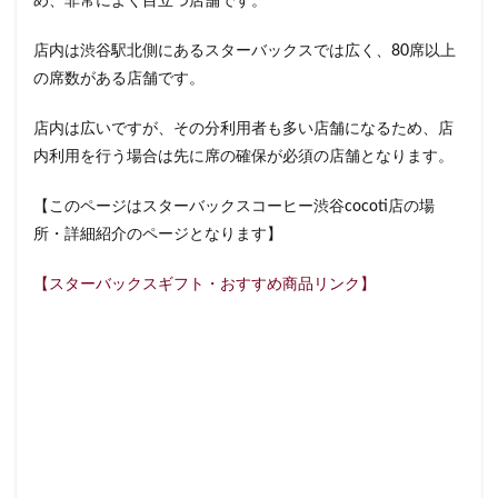
め、非常によく目立つ店舗です。
イクスピアリ
イグジットメルサ
店内は渋谷駅北側にあるスターバックスでは広く、80席以上
イタリアンベーカリー
イトーヨーカドー
イーアス
の席数がある店舗です。
エキア
エキア竹ノ塚
エキナカ
エキュート
エキュート上野
エキュート立川
エキュート赤羽
店内は広いですが、その分利用者も多い店舗になるため、店
内利用を行う場合は先に席の確保が必須の店舗となります。
エトモ池上
エミオ練馬
オススメ店舗
オートバックス
カインズ
カインズホーム
【このページはスターバックスコーヒー渋谷cocoti店の場
カフェ
ギンザシックス
クイーンズスクエア
所・詳細紹介のページとなります】
グランスタ
グランスタ東京
グランデュオ立川
【スターバックスギフト・おすすめ商品リンク】
コクーンシティ
コレド室町
コレド室町テラス
コンセント
コースカベイサイド
サンケイビル
サンシャインシティ
サービスエリア
シモキタエキウエ
シャポー
シャポー新小岩
ジョイナス
スタバ
スタバ1号店
スターバックス
スターバックス ティー＆カフェ
スターバックスギンザハウス
スターバックスリザーブ