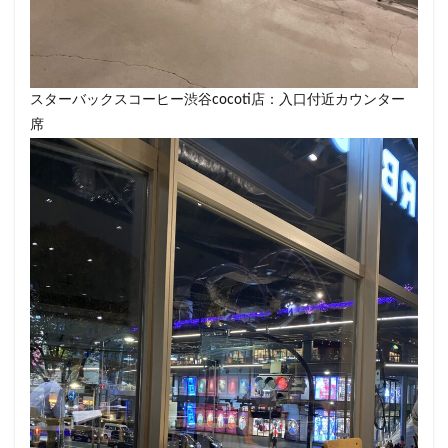
春日部
昭島
昭島駅
晴海
有楽町
有楽町ビル
有楽町駅
朝霞
朝霞駅
木場
未来屋書店
本川越駅
本郷三丁目
札幌
村上
東京
東京23区
スターバックスコーヒー渋谷cocoti店：入口付近カウンター
席
東京ガーデンテラス紀尾井町
東京スカイツリー
東京ディズニーリゾート
東京ドームシティ
東京ビッグサイト
東京ミッドタウン
東京ミッドタウン八重洲
東京ミッドタウン日比谷
東京メトロ
東京メトロ半蔵門線
東京メトロ東西線
東京メトロ銀座線
東京ワールドゲート
東京国際フォーラム
東京理科大学
東京駅
東別院
東名高速
東名高速道路
東大
東大宮
東小金井
東急
東急スクエア
東急ツインズ
東急プラザ
東急世田谷線
東急東横線
東急田園都市線
東急蒲田駅