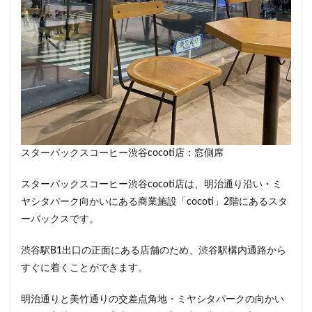
東戸塚
東松山
東武東上線
東武百貨店
東武練馬
東池袋
東海道新幹線
東葉高速鉄道
東銀座
東雲
松戸駅
板橋区
柏
柏の葉キャンパス
柏駅
柏高島屋
栄
桜木町
桶川市
梅ヶ丘
森林公園
横浜
横浜ビジネスパーク
横浜ベイサイド
横浜ポルタ
横浜モアーズ
横浜市
横浜市役所
横浜駅
スターバックスコーヒー渋谷cocoti店：窓側席
横須賀
横須賀中央
横須賀線
歌舞伎町
武蔵中原
武蔵境
武蔵小山
武蔵小杉
スターバックスコーヒー渋谷cocoti店は、明治通り沿い・ミ
武蔵小杉病院
武蔵村山
武蔵浦和
武蔵溝ノ口
ヤシタパーク向かいにある商業施設「cocoti」2階にあるスタ
水道橋
永田町
汐入
汐留
ーバックスです。
汐留シティセンター
江戸川区
江東区
池上駅
渋谷駅B1出口の正面にある店舗のため、渋谷駅構内通路から
池尻大橋
池袋
池袋東口
池袋西口
すぐに着くことができます。
池袋駅
津田沼
流山おおたかの森
浅草
明治通りと美竹通りの交差点角地・ミヤシタパークの向かい
浜名湖
浜名湖サービスエリア
浜松