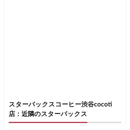
限定店舗
難波駅
雷門
電源
霞が関ビルディング
霞ヶ関
青山
青山一丁目
青梅
青梅インター
青葉区
青葉台
順天堂医院
順天堂大学
飯田橋
館林
馬車道
駅ナカ
駅ビル
駅直結
駅近
駅近カフェ
駒澤大学
高円寺
高坂
高尾
高島屋
高崎駅
高架下
高田
高田馬場
高級住宅街
高輪ゲートウェイ
高輪ゲートウェイ駅
高辻
高速道路
鳥浜
鶴ヶ峰
鶴ヶ島市
鶴見
鶴見駅
鹿嶋市
麹町
麻布十番
麻布台
麻布台ヒルズ
スターバックスコーヒー渋谷cocoti
検索
店：近隣のスターバックス