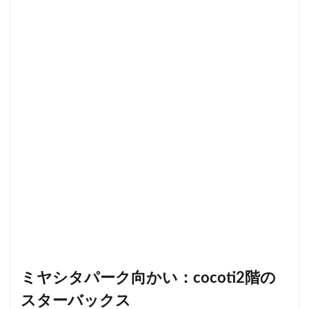
小川町
小川町駅
小平市
小手指
小田原駅
小田急
小田急百貨店
山手通り
岡崎市
川口
川口駅
川島町
川崎ルフロン
川崎駅
川越
川越市
川越駅
市ヶ谷
市ヶ谷駅
市川駅
帝京大学
幕張豊砂
平塚駅
年末年始
広い
広いカフェ
広尾
府中本町駅
府中競馬場駅
府中駅
弥生台
御徒町
御成門
御茶ノ水
御茶ノ水ソラシティ
志木
志木駅
志茂
恵比寿
恵比寿ガーデンプレイス
恵比寿駅
恵那峡
愛宕ヒルズ
慶應義塾大学病院
成城
成城学園前
成増
成増駅
成田空港
成田空港第1ターミナル
戸塚
戸塚駅
戸田公園
戸田市
所沢市
ミヤシタパーク向かい：cocoti2階の
所沢駅
手話
押上
持ち帰り
改札内
スターバックス