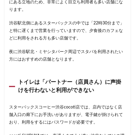
にある立地のため、非常によく目立ち利用者も多い店舗にな
浜松城公園
浜松町
浜松駅
浜田山
浦和
ります。
浦和駅
浦安
海浜幕張
海老名サービスエリア
淡路町駅
深夜営業
深谷市
淵野辺
渋谷駅北側にあるスターバックスの中では「22時30分まで」
と特に遅くまで営業を行っていますので、夕食後のカフェな
清瀬駅
渋谷
渋谷サクラステージ
どに利用をされる方も多い店舗です。
渋谷スクランブルスクエア
渋谷ストリーム
渋谷パルコ
渋谷ヒカリエ
渋谷フクラス
夜に渋谷駅北・ミヤシタパーク周辺でスタバを利用されたい
渋谷マークシティ
渋谷駅
港北ミナモ
方にはおすすめの店舗となります。
港北東急
港南台
湘南
湘南台
湘南新宿ライン
溜池山王
溝の口
滑川町
トイレは「パートナー（店員さん）に声掛
熊谷
熊谷駅
熱海
熱田神宮
犬山市
けを行わないと利用ができない
狭山市
王子
珍しい
環境
用賀
田園調布
田町
田町タワー
田町駅
田端
スターバックスコーヒー渋谷cocoti店では、店内ではなく店
甲州街道
町田市
町田駅
病院
登戸
舗入口の廊下にお手洗いがありますが、電子鍵が掛けられて
白金高輪
皇居
目白駅
目黒
目黒区
おり、利用をするにはパスワードが必要です。
目黒駅
相模大野
相鉄
相鉄いずみ野線