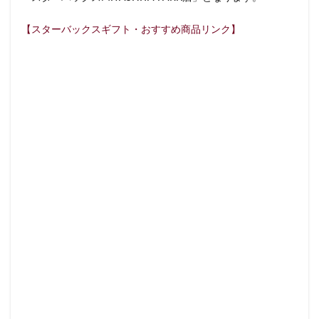
藤沢市
藤沢駅
蘇我
虎ノ門
【スターバックスギフト・おすすめ商品リンク】
虎ノ門ヒルズ
虎ノ門ヒルズステーションタワー
虎ノ門駅
表参道
西千葉
西友
西台
西国分寺
西新井
西新宿
西東京市
西武新宿線
西武新宿駅
西船橋
西船橋駅
調布
調布パルコ
調布駅
豊橋駅
豊洲
赤坂
赤坂インターシティAIR
赤坂サカス
赤坂溜池タワー
赤坂見附
赤羽
赤羽駅
越谷レイクタウン
足柄サービスエリア
路面店
辻堂駅
那覇
那覇空港
都営大江戸線
都営新宿線
都庁前駅
都立明治公園
都築パーキングエリア
酒々井
金山
金沢八景
金町
金町駅
銀座
銀座コリドー街
銀座コリドー通り
錦糸町
錦糸町駅
鎌倉
鎌倉駅
閉店
関内
阿佐ヶ谷
阿佐ヶ谷駅