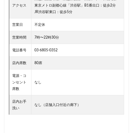
南越谷駅
原宿
吉祥寺
名古屋
名古屋市
アクセス
東京メトロ副都心線「渋谷駅」B1番出口：徒歩2分
名古屋駅
名古屋高島屋
名鉄名古屋駅
JR渋谷駅東口：徒歩5分
名鉄神宮前
名駅
和光
和光駅
品川駅
営業日
不定休
営業時間
四ツ谷
国体通り
国立競技場
国道124号線
国道1号線
国際通り
土呂
営業時間
7時〜22時30分
土浦
地下街
地下鉄
坂戸
外苑
電話番号
03-6805-0352
外苑前
多摩ニュータウン
多摩境
大久保
大井町
大人の街
大倉山
大和
大塚
店内席数
80席
大学
大学内の店舗
大学病院
大宮
電源・コ
大宮駅
大崎
大崎駅
大手町
大手町ビル
ンセント
なし
席数
大手町プレイス
大手町駅
大森
大森駅
大泉学園
大津通
大船
大船駅
大門
店内お手
なし（店舗入口付近の廊下）
大阪高島屋
天王町
太田市
奥沢
妙典
洗い
学園の森
学芸大学駅
富士市
富岡
富岡バイパス
富里
小作
小山
小岩