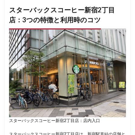
春日部
昭島
昭島駅
晴海
有楽町
スターバックスコーヒー新宿2丁目
有楽町ビル
有楽町駅
朝霞
朝霞駅
木場
店：3つの特徴と利用時のコツ
未来屋書店
本川越駅
本郷三丁目
札幌
村上
東京
東京23区
東京ガーデンテラス紀尾井町
東京スカイツリー
東京ディズニーリゾート
東京ドームシティ
東京ビッグサイト
東京ミッドタウン
東京ミッドタウン八重洲
東京ミッドタウン日比谷
東京メトロ
東京メトロ半蔵門線
東京メトロ東西線
東京メトロ銀座線
東京ワールドゲート
東京国際フォーラム
東京理科大学
東京駅
東別院
東名高速
東名高速道路
東大
東大宮
東小金井
東急
東急スクエア
東急ツインズ
東急プラザ
東急世田谷線
スターバックスコーヒー新宿2丁目店：店内入口
東急東横線
東急田園都市線
東急蒲田駅
スターバックスコーヒー新宿2丁目店は、新宿駅直結の店舗と