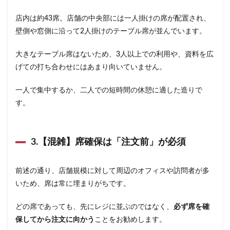
浜松城公園
浜松町
浜松駅
浜田山
浦和
店内は約43席。店舗の中央部には一人掛けの席が配置され、
浦和駅
浦安
海浜幕張
海老名サービスエリア
壁側や窓側に沿って2人掛けのテーブル席が並んでいます。
淡路町駅
深夜営業
深谷市
淵野辺
清瀬駅
渋谷
渋谷サクラステージ
大きなテーブル席はないため、3人以上での利用や、資料を広
げての打ち合わせにはあまり向いていません。
渋谷スクランブルスクエア
渋谷ストリーム
渋谷パルコ
渋谷ヒカリエ
渋谷フクラス
一人で集中するか、二人での短時間の休憩に適した造りで
渋谷マークシティ
渋谷駅
港北ミナモ
す。
港北東急
港南台
湘南
湘南台
湘南新宿ライン
溜池山王
溝の口
滑川町
3.【混雑】席確保は「注文前」が必須
熊谷
熊谷駅
熱海
熱田神宮
犬山市
狭山市
王子
珍しい
環境
用賀
前述の通り、店舗規模に対して周辺のオフィスや訪問者が多
田園調布
田町
田町タワー
田町駅
田端
いため、席は常に埋まりがちです。
甲州街道
町田市
町田駅
病院
登戸
どの席であっても、先にレジに並ぶのではなく、
必ず席を確
白金高輪
皇居
目白駅
目黒
目黒区
保してから注文に向かう
ことをお勧めします。
目黒駅
相模大野
相鉄
相鉄いずみ野線