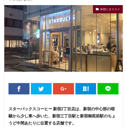
くまざわ書店
さいたま市
さいたま新都心
休憩にオススメ
ささしまライブ
そごう千葉
そごう横浜
そよら横浜高田
たまプラーザ
つくば
つくばエクスプレス
つくば駅
にこにこテラス
ひばりヶ丘
ふじみ野
ふじみ野市
まとめ
みなとみらい
ゆめが丘
ゆめが丘ソラトス
ららぽーと
ららぽーと富士見
ららテラス
ららテラス川口
アウトレット
アトレ
アトレヴィ大塚
アトレ大森
アトレ川崎
アトレ新浦安
アピタテラス
アリオ
アリオ北砂
アリオ川口
アークヒルズ
イオン
イオンモール
イオンモール上尾
イオンモール与野
イオンモール春日部
イオンモール津田沼
スターバックスコーヒー 新宿2丁目店は、新宿の中心部の喧
騒から少し東へ歩いた、新宿三丁目駅と新宿御苑前駅のちょ
イオンモール羽生
イオンレイクタウン
うど中間あたりに位置する店舗です。
イオン市川妙典
イオン板橋
イオン金沢八景