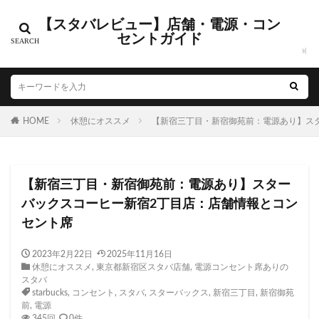
【スタバレビュー】店舗・電源・コン
カテゴリー
セントガイド
タグ
HOME
CIAL鶴見
休憩にオススメ
EXITMELSA
【新宿三丁目・新宿御苑前：電源あり】ス
GINZA SIX
Greener Stores
JINS
JR
JR南武線
JR西日本
KDDI
KITTE
LOUNGE&CAFE
【新宿三丁目・新宿御苑前：電源あり】スター
MIYASHITA PARK
My フルーツ³ フラペチーノⓇ
バックスコーヒー新宿2丁目店：店舗情報とコン
Neighborhood and Coffee
NEOPASA
セント席
Olive LOUNGE
OPA
Princi
SHARE LOUNGE
starbucks
STARBUCKS GINZA HOUSE
T-SITE
2023年2月22日
2025年11月16日
休憩にオススメ
,
東京都新宿区スタバ店舗
,
電源コンセント席ありの
Teavana
Think Lab
TSUTAYA
スタバ
TSUTAYA BOOKSTORE
TSUTAYABOOKSTORE
starbucks
,
コンセント
,
スタバ
,
スターバックス
,
新宿三丁目
,
新宿御苑
前
,
電源
あざみ野
おしゃれ
お台場
お茶の水
345回
0件