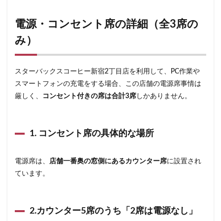
石神井公園
研究学園
碑文谷
祐天寺
電源・コンセント席の詳細（全3席の
神之池緑地公園
神保町
神宮前
神栖
神栖市
神楽坂
神田駅
神谷町
福生市
み）
福生駅
秋葉原
秋葉原駅
稲城
穴場
立川
立川伊勢丹
立川駅
竹ノ塚
竹橋
スターバックスコーヒー新宿2丁目店を利用して、PC作業や
第1ターミナル
第三京浜
笹塚
笹塚駅
スマートフォンの充電をする場合、この店舗の電源席事情は
厳しく、
コンセント付きの席は合計3席
しかありません。
築地
築地本願寺
籠原
紀尾井町
経堂
綱島
綱島駅
総武線
練馬駅
缶コーヒー
羽村市
羽生
羽生市
羽田空港
習志野市
1. コンセント席の具体的な場所
聖路加国際病院
自由が丘
自由が丘駅
舞浜
船橋
船橋駅
芝大門
芝浦
芦花公園
電源席は、
店舗一番奥の窓側にあるカウンター席
に設置され
花園
若葉
茅ヶ崎
茅場町
茗荷谷
ています。
草加駅
荒川区
荻窪
葉山
葛西
葛西臨海公園
葛飾区
蒲田駅
蓮根
2.カウンター5席のうち「2席は電源なし」
蓮田サービスエリア
蔦屋家電
蔦屋書店
藤沢