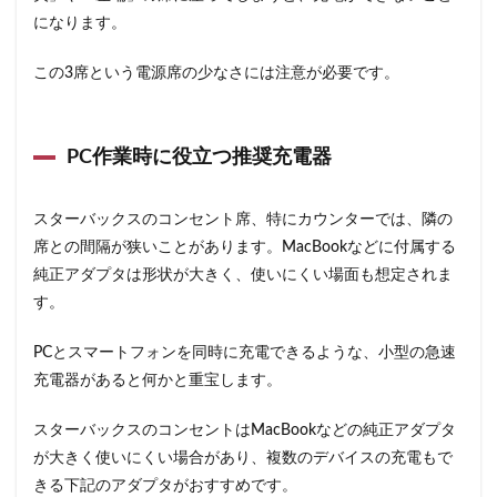
限定店舗
難波駅
雷門
電源
になります。
霞が関ビルディング
霞ヶ関
青山
青山一丁目
この3席という電源席の少なさには注意が必要です。
青梅
青梅インター
青葉区
青葉台
順天堂医院
順天堂大学
飯田橋
館林
馬車道
駅ナカ
駅ビル
駅直結
駅近
PC作業時に役立つ推奨充電器
駅近カフェ
駒澤大学
高円寺
高坂
高尾
スターバックスのコンセント席、特にカウンターでは、隣の
高島屋
高崎駅
高架下
高田
高田馬場
席との間隔が狭いことがあります。MacBookなどに付属する
高級住宅街
高輪ゲートウェイ
高輪ゲートウェイ駅
純正アダプタは形状が大きく、使いにくい場面も想定されま
高辻
高速道路
鳥浜
鶴ヶ峰
鶴ヶ島市
す。
鶴見
鶴見駅
鹿嶋市
麹町
麻布十番
PCとスマートフォンを同時に充電できるような、小型の急速
麻布台
麻布台ヒルズ
充電器があると何かと重宝します。
検索
スターバックスのコンセントはMacBookなどの純正アダプタ
が大きく使いにくい場合があり、複数のデバイスの充電もで
きる下記のアダプタがおすすめです。