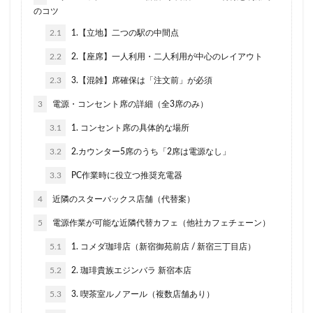
二子玉川公園
五反田
井の頭公園
京急
のコツ
京急川崎駅
京急百貨店
京急鶴見駅
2.1
1.【立地】二つの駅の中間点
京成千葉駅
京橋
京橋エドグラン
京浜東北線
2.2
2.【座席】一人利用・二人利用が中心のレイアウト
京王井の頭線
京王新線
京王線
仙川
2.3
3.【混雑】席確保は「注文前」が必須
代々木
代々木上原
代々木公園
代官山
3
電源・コンセント席の詳細（全3席のみ）
代官山T-SITE
代沢
伊勢原
伏見
佐倉
信濃町
元町・中華街
光が丘
入間川
3.1
1. コンセント席の具体的な場所
八千代緑が丘
八幡山
八王子駅
八重洲
3.2
2.カウンター5席のうち「2席は電源なし」
八重洲地下街
公園
六本木
六本木ヒルズ
3.3
PC作業時に役立つ推奨充電器
六本木一丁目
内幸町
再開発
勝どき
4
近隣のスターバックス店舗（代替案）
勝どき駅
北区
北千住
北参道
北戸田
5
電源作業が可能な近隣代替カフェ（他社カフェチェーン）
北谷町
千代田区
千歳烏山
千歳船橋
5.1
1. コメダ珈琲店（新宿御苑前店 / 新宿三丁目店）
千葉中央駅
千葉公園
千葉市
千葉駅
5.2
2. 珈琲貴族エジンバラ 新宿本店
千駄ヶ谷
半蔵門
半蔵門線
南与野
南千住
南武線
南砂町
南船橋
南越谷
5.3
3. 喫茶室ルノアール（複数店舗あり）