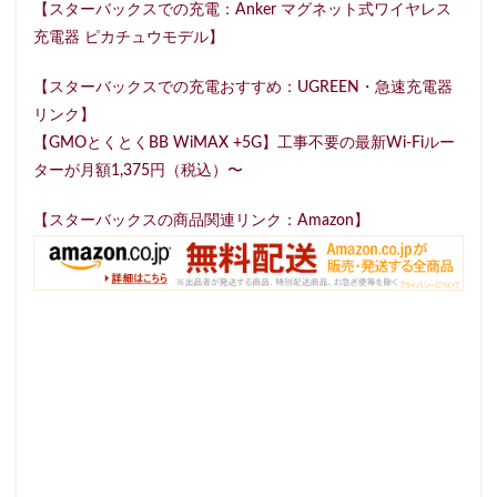
【スターバックスでの充電：Anker マグネット式ワイヤレス
セレオ八王子
センター北
センター南
充電器 ピカチュウモデル】
セントラルパーク
ソラマチ
タワーマンション
【スターバックスでの充電おすすめ：UGREEN・急速充電器
ダイエー
ツタヤ
ティバーナ
テイクアウト
リンク】
テイクアウト専門
テイクアウト専門店
ディバーナ
【GMOとくとくBB WiMAX +5G】工事不要の最新Wi-Fiルー
トナリエキュート
トリトンスクエア
ターが月額1,375円（税込）〜
ドライブスルー
ニュウマン
ニュウマン横浜
【スターバックスの商品関連リンク：Amazon】
ハラカド
ハレノテラス
バスターミナル東京八重洲
パーキングエリア
ビーンズ
ビーンズ亀有
ピオニウォーク
フルルガーデン八千代
プリンチ
プルデンシャルタワー
ベイシア
ベイシア富里
ペリエ千葉
ペリエ海浜幕張
マルイ
マロニエゲート
マーケットプレイス
ミヤシタパーク
ムスブ田町
メトロピア
モザイクモール港北
モラージュ菖蒲
モリタウン
ヤエチカ
ヤマダ電機
ヨリマチ
ラシック