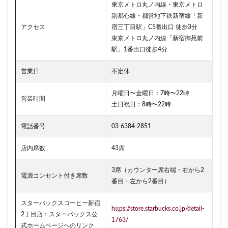
小川町
小川町駅
小平市
小手指
東京メトロ丸ノ内線・東京メトロ
副都心線・都営地下鉄新宿線「新
小田原駅
小田急
小田急百貨店
山手通り
アクセス
宿三丁目駅」C5番出口 徒歩3分
岡崎市
川口
川口駅
川島町
東京メトロ丸ノ内線「新宿御苑前
川崎ルフロン
川崎駅
川越
川越市
駅」1番出口徒歩4分
川越駅
市ヶ谷
市ヶ谷駅
市川駅
営業日
不定休
帝京大学
幕張豊砂
平塚駅
年末年始
月曜日〜金曜日：7時〜22時
広い
広いカフェ
広尾
府中本町駅
営業時間
土日祝日：8時〜22時
府中競馬場駅
府中駅
弥生台
御徒町
御成門
御茶ノ水
御茶ノ水ソラシティ
志木
電話番号
03-6384-2851
志木駅
志茂
恵比寿
恵比寿ガーデンプレイス
店内席数
43席
恵比寿駅
恵那峡
愛宕ヒルズ
3席（カウンター席右端・右から2
慶應義塾大学病院
成城
成城学園前
成増
電源コンセント付き席数
番目・左から2番目）
成増駅
成田空港
成田空港第1ターミナル
戸塚
戸塚駅
戸田公園
戸田市
所沢市
スターバックスコーヒー新宿
https://store.starbucks.co.jp/detail-
2丁目店：スターバックス公
所沢駅
手話
押上
持ち帰り
改札内
1763/
式ホームページへのリンク