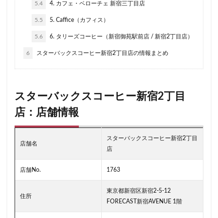
南越谷駅
原宿
吉祥寺
名古屋
名古屋市
5.4
4. カフェ・ベローチェ 新宿三丁目店
名古屋駅
名古屋高島屋
名鉄名古屋駅
5.5
5. Caffice（カフィス）
名鉄神宮前
名駅
和光
和光駅
品川駅
5.6
6. タリーズコーヒー（新宿御苑駅前店 / 新宿2丁目店）
営業時間
四ツ谷
国体通り
国立競技場
6
スターバックスコーヒー新宿2丁目店の情報まとめ
国道124号線
国道1号線
国際通り
土呂
土浦
地下街
地下鉄
坂戸
外苑
外苑前
多摩ニュータウン
多摩境
大久保
スターバックスコーヒー新宿2丁目
大井町
大人の街
大倉山
大和
大塚
店：店舗情報
大学
大学内の店舗
大学病院
大宮
大宮駅
大崎
大崎駅
大手町
大手町ビル
スターバックスコーヒー新宿2丁目
店舗名
大手町プレイス
大手町駅
大森
大森駅
店
大泉学園
大津通
大船
大船駅
大門
店舗No.
1763
大阪高島屋
天王町
太田市
奥沢
妙典
東京都新宿区新宿2-5-12
学園の森
学芸大学駅
富士市
富岡
住所
FORECAST新宿AVENUE 1階
富岡バイパス
富里
小作
小山
小岩