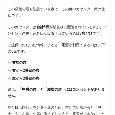
藤沢市
藤沢駅
蘇我
虎ノ門
この店舗で最も注意すべき点は、この奥のカウンター席の仕
虎ノ門ヒルズ
虎ノ門ヒルズステーションタワー
様です。
虎ノ門駅
表参道
西千葉
西友
西台
このカウンターは
合計5席
が横並びに配置されていますが、コ
西国分寺
西新井
西新宿
西東京市
ンセントの差し込み口が設置されているのは
3席だけ
です。
西武新宿線
西武新宿駅
西船橋
西船橋駅
調布
調布パルコ
調布駅
豊橋駅
豊洲
ご提供いただいた情報によると、電源が利用できるのは以下
赤坂
赤坂インターシティAIR
赤坂サカス
の3席です。
赤坂溜池タワー
赤坂見附
赤羽
赤羽駅
右端の席
越谷レイクタウン
足柄サービスエリア
路面店
右から2番目の席
辻堂駅
那覇
那覇空港
都営大江戸線
左から2番目の席
都営新宿線
都庁前駅
都立明治公園
都築パーキングエリア
酒々井
金山
金沢八景
逆に、
「中央の席」と「左端の席」にはコンセントがありま
せん。
金町
金町駅
銀座
銀座コリドー街
銀座コリドー通り
錦糸町
錦糸町駅
鎌倉
見た目は同じカウンター席のため、空いているからと「中
鎌倉駅
閉店
関内
阿佐ヶ谷
阿佐ヶ谷駅
央」や「左端」の席に座ってしまうと、充電ができないこと