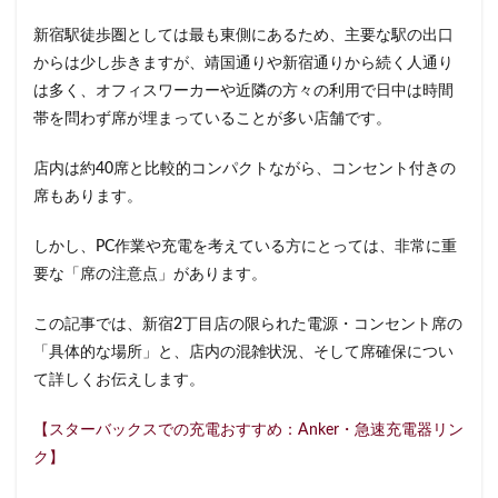
イクスピアリ
イグジットメルサ
新宿駅徒歩圏としては最も東側にあるため、主要な駅の出口
イタリアンベーカリー
イトーヨーカドー
イーアス
からは少し歩きますが、靖国通りや新宿通りから続く人通り
は多く、オフィスワーカーや近隣の方々の利用で日中は時間
エキア
エキア竹ノ塚
エキナカ
エキュート
帯を問わず席が埋まっていることが多い店舗です。
エキュート上野
エキュート立川
エキュート赤羽
エトモ池上
エミオ練馬
オススメ店舗
店内は約40席と比較的コンパクトながら、コンセント付きの
オートバックス
カインズ
カインズホーム
席もあります。
カフェ
ギンザシックス
クイーンズスクエア
しかし、PC作業や充電を考えている方にとっては、非常に重
グランスタ
グランスタ東京
グランデュオ立川
要な「席の注意点」があります。
コクーンシティ
コレド室町
コレド室町テラス
この記事では、新宿2丁目店の限られた電源・コンセント席の
コンセント
コースカベイサイド
サンケイビル
「具体的な場所」と、店内の混雑状況、そして席確保につい
サンシャインシティ
サービスエリア
て詳しくお伝えします。
シモキタエキウエ
シャポー
シャポー新小岩
ジョイナス
スタバ
スタバ1号店
【スターバックスでの充電おすすめ：Anker・急速充電器リン
ク】
スターバックス
スターバックス ティー＆カフェ
スターバックスギンザハウス
スターバックスリザーブ