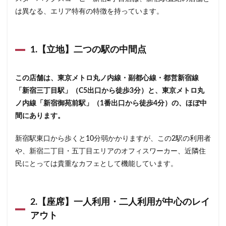
東戸塚
東松山
東武東上線
東武百貨店
は異なる、エリア特有の特徴を持っています。
東武練馬
東池袋
東海道新幹線
東葉高速鉄道
東銀座
東雲
松戸駅
板橋区
柏
1.【立地】二つの駅の中間点
柏の葉キャンパス
柏駅
柏高島屋
栄
桜木町
桶川市
梅ヶ丘
森林公園
横浜
この店舗は、東京メトロ丸ノ内線・副都心線・都営新宿線
横浜ビジネスパーク
横浜ベイサイド
横浜ポルタ
「新宿三丁目駅」（C5出口から徒歩3分）と、東京メトロ丸
横浜モアーズ
横浜市
横浜市役所
横浜駅
ノ内線「新宿御苑前駅」（1番出口から徒歩4分）の、ほぼ中
横須賀
横須賀中央
横須賀線
歌舞伎町
間にあります。
武蔵中原
武蔵境
武蔵小山
武蔵小杉
新宿駅東口から歩くと10分弱かかりますが、この2駅の利用者
武蔵小杉病院
武蔵村山
武蔵浦和
武蔵溝ノ口
や、新宿二丁目・五丁目エリアのオフィスワーカー、近隣住
水道橋
永田町
汐入
汐留
民にとっては貴重なカフェとして機能しています。
汐留シティセンター
江戸川区
江東区
池上駅
池尻大橋
池袋
池袋東口
池袋西口
2.【座席】一人利用・二人利用が中心のレイ
池袋駅
津田沼
流山おおたかの森
浅草
アウト
浜名湖
浜名湖サービスエリア
浜松