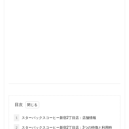
ラスカ熱海
ラゾーナ川崎
ララガーデン
リージョナルランドマークストア
ルミネ横浜
ルミネ池袋
ルミネ立川
一覧
三ツ境
三井アウトレットパーク
三井住友銀行
三田
三田駅
三菱ビル
三越前
三軒茶屋
三鷹市
三鷹駅
上大岡
上尾市
上智大学
上野
上野公園
上野御徒町
上野駅
下北沢
下高井戸
世田谷代田
世田谷区
中央区
中央大学
中央林間
中央自動車道
中央道
中山
中目黒
中野
中野坂上
中野駅
丸の内
丸の内オアゾ
丸の内パークビル
丸の内ビル
丸ビル
久喜
目次
久喜市
久喜駅
久屋大通
九段下
亀戸
1
スターバックスコーヒー新宿2丁目店：店舗情報
亀有
二俣川
二子玉川
二子玉川ライズ
2
スターバックスコーヒー新宿2丁目店：3つの特徴と利用時