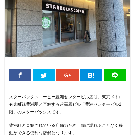
くまざわ書店
さいたま市
さいたま新都心
ささしまライブ
そごう千葉
そごう横浜
そよら横浜高田
たまプラーザ
つくば
つくばエクスプレス
つくば駅
にこにこテラス
ひばりヶ丘
ふじみ野
ふじみ野市
まとめ
みなとみらい
ゆめが丘
ゆめが丘ソラトス
ららぽーと
ららぽーと富士見
ららテラス
ららテラス川口
アウトレット
アトレ
アトレヴィ大塚
アトレ大森
アトレ川崎
アトレ新浦安
アピタテラス
アリオ
スターバックスコーヒー豊洲センタービル店は、東京メトロ
アリオ北砂
アリオ川口
アークヒルズ
イオン
有楽町線豊洲駅と直結する超高層ビル「豊洲センタービル1
イオンモール
イオンモール上尾
イオンモール与野
階」のスターバックスです。
イオンモール春日部
イオンモール津田沼
イオンモール羽生
イオンレイクタウン
豊洲駅と直結されている店舗のため、雨に濡れることなく移
動ができる便利な店舗となります。
イオン市川妙典
イオン板橋
イオン金沢八景