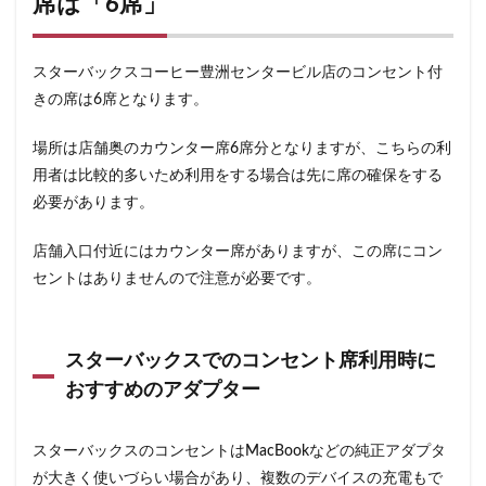
席は「6席」
石神井公園
研究学園
碑文谷
祐天寺
神之池緑地公園
神保町
神宮前
神栖
スターバックスコーヒー豊洲センタービル店のコンセント付
神栖市
神楽坂
神田駅
神谷町
福生市
きの席は6席となります。
福生駅
秋葉原
秋葉原駅
稲城
穴場
立川
立川伊勢丹
立川駅
竹ノ塚
竹橋
場所は店舗奥のカウンター席6席分となりますが、こちらの利
用者は比較的多いため利用をする場合は先に席の確保をする
第1ターミナル
第三京浜
笹塚
笹塚駅
必要があります。
築地
築地本願寺
籠原
紀尾井町
経堂
綱島
綱島駅
総武線
練馬駅
缶コーヒー
店舗入口付近にはカウンター席がありますが、この席にコン
羽村市
羽生
羽生市
羽田空港
習志野市
セントはありませんので注意が必要です。
聖路加国際病院
自由が丘
自由が丘駅
舞浜
船橋
船橋駅
芝大門
芝浦
芦花公園
スターバックスでのコンセント席利用時に
花園
若葉
茅ヶ崎
茅場町
茗荷谷
おすすめのアダプター
草加駅
荒川区
荻窪
葉山
葛西
葛西臨海公園
葛飾区
蒲田駅
蓮根
スターバックスのコンセントはMacBookなどの純正アダプタ
蓮田サービスエリア
蔦屋家電
蔦屋書店
藤沢
が大きく使いづらい場合があり、複数のデバイスの充電もで