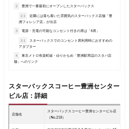
2
豊洲で一番最初にオープンしたスターバックス
ラスカ熱海
ラゾーナ川崎
ララガーデン
2.1
近隣には落ち着いた雰囲気のスターバックス店舗「豊
リージョナルランドマークストア
ルミネ横浜
洲フォレシア店」が出店
ルミネ池袋
ルミネ立川
一覧
三ツ境
3
電源・充電の可能なコンセント付きの席は「6席」
三井アウトレットパーク
三井住友銀行
三田
3.1
スターバックスでのコンセント席利用時におすすめの
三田駅
三菱ビル
三越前
三軒茶屋
アダプター
三鷹市
三鷹駅
上大岡
上尾市
上智大学
4
東京メトロ有楽町線・ゆりかもめ「豊洲駅周辺のスタバ店
上野
上野公園
上野御徒町
上野駅
舗」へのリンク
下北沢
下高井戸
世田谷代田
世田谷区
中央区
中央大学
中央林間
中央自動車道
スターバックスコーヒー豊洲センター
中央道
中山
中目黒
中野
中野坂上
中野駅
丸の内
丸の内オアゾ
ビル店：詳細
丸の内パークビル
丸の内ビル
丸ビル
久喜
スターバックスコーヒー豊洲センタービル店
久喜市
久喜駅
久屋大通
九段下
亀戸
店舗名
（No.218）
亀有
二俣川
二子玉川
二子玉川ライズ