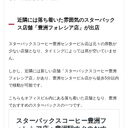
東戸塚
東松山
東武東上線
東武百貨店
東武練馬
東池袋
東海道新幹線
東葉高速鉄道
近隣には落ち着いた雰囲気のスターバック
東銀座
東雲
松戸駅
板橋区
柏
ス店舗「豊洲フォレシア店」が出店
柏の葉キャンパス
柏駅
柏高島屋
栄
桜木町
桶川市
梅ヶ丘
森林公園
横浜
スターバックスコーヒー豊洲センタービル店は元々の席数が
横浜ビジネスパーク
横浜ベイサイド
横浜ポルタ
少ない店舗となり、タイミングによっては席が空いていませ
横浜モアーズ
横浜市
横浜市役所
横浜駅
ん。
横須賀
横須賀中央
横須賀線
歌舞伎町
しかし、近隣には新しい店舗「スターバックスコーヒー豊洲
武蔵中原
武蔵境
武蔵小山
武蔵小杉
フォレシア店」があり、豊洲センタービル店から徒歩5分以内
武蔵小杉病院
武蔵村山
武蔵浦和
武蔵溝ノ口
で移動が可能です。
水道橋
永田町
汐入
汐留
汐留シティセンター
江戸川区
江東区
池上駅
こちらもオフィスビル内にある落ち着いた店舗となり、豊洲
でおすすめのスターバックスの一つです。
池尻大橋
池袋
池袋東口
池袋西口
池袋駅
津田沼
流山おおたかの森
浅草
浜名湖
浜名湖サービスエリア
浜松