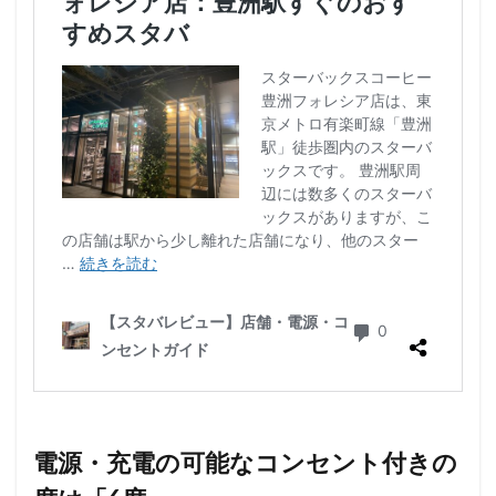
浜松城公園
浜松町
浜松駅
浜田山
浦和
浦和駅
浦安
海浜幕張
海老名サービスエリア
淡路町駅
深夜営業
深谷市
淵野辺
清瀬駅
渋谷
渋谷サクラステージ
渋谷スクランブルスクエア
渋谷ストリーム
渋谷パルコ
渋谷ヒカリエ
渋谷フクラス
渋谷マークシティ
渋谷駅
港北ミナモ
港北東急
港南台
湘南
湘南台
湘南新宿ライン
溜池山王
溝の口
滑川町
熊谷
熊谷駅
熱海
熱田神宮
犬山市
狭山市
王子
珍しい
環境
用賀
田園調布
田町
田町タワー
田町駅
田端
甲州街道
町田市
町田駅
病院
登戸
白金高輪
皇居
目白駅
目黒
目黒区
電源・充電の可能なコンセント付きの
目黒駅
相模大野
相鉄
相鉄いずみ野線