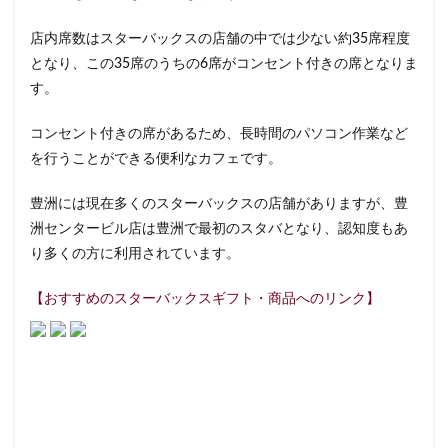
イクスピアリ
イグジットメルサ
店内席数はスターバックスの店舗の中では少ない約35席程度
イタリアンベーカリー
イトーヨーカドー
イーアス
となり、この35席のうちの6席がコンセント付きの席となりま
エキア
エキア竹ノ塚
エキナカ
エキュート
す。
エキュート上野
エキュート立川
エキュート赤羽
コンセント付きの席があるため、長時間のパソコン作業など
エトモ池上
エミオ練馬
オススメ店舗
を行うことができる便利なカフェです。
オートバックス
カインズ
カインズホーム
豊洲には現在多くのスターバックスの店舗がありますが、豊
カフェ
ギンザシックス
クイーンズスクエア
洲センタービル店は豊洲で最初のスタバとなり、認知度もあ
グランスタ
グランスタ東京
グランデュオ立川
り多くの方に利用されています。
コクーンシティ
コレド室町
コレド室町テラス
コンセント
コースカベイサイド
サンケイビル
【おすすめのスターバックスギフト・商品へのリンク】
サンシャインシティ
サービスエリア
シモキタエキウエ
シャポー
シャポー新小岩
ジョイナス
スタバ
スタバ1号店
スターバックス
スターバックス ティー＆カフェ
スターバックスギンザハウス
スターバックスリザーブ