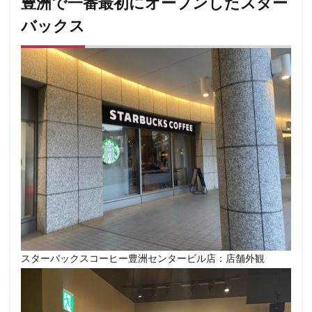
豊洲で一番最初にオープンしたスター
小川町
小川町駅
小平市
小手指
バックス
小田原駅
小田急
小田急百貨店
山手通り
岡崎市
川口
川口駅
川島町
川崎ルフロン
川崎駅
川越
川越市
川越駅
市ヶ谷
市ヶ谷駅
市川駅
帝京大学
幕張豊砂
平塚駅
年末年始
広い
広いカフェ
広尾
府中本町駅
府中競馬場駅
府中駅
弥生台
御徒町
御成門
御茶ノ水
御茶ノ水ソラシティ
志木
志木駅
志茂
恵比寿
恵比寿ガーデンプレイス
恵比寿駅
恵那峡
愛宕ヒルズ
慶應義塾大学病院
成城
成城学園前
成増
成増駅
成田空港
成田空港第1ターミナル
スターバックスコーヒー豊洲センタービル店：店舗外観
戸塚
戸塚駅
戸田公園
戸田市
所沢市
所沢駅
手話
押上
持ち帰り
改札内