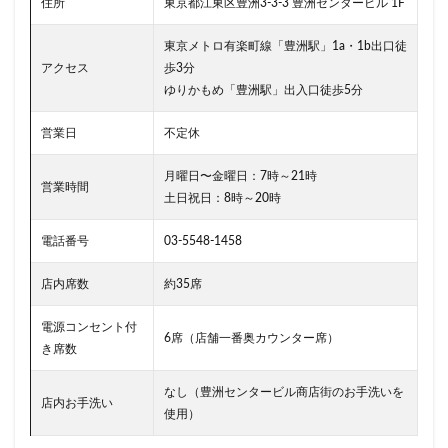
二子玉川公園
五反田
井の頭公園
京急
住所
東京都江東区豊洲3-3-3 豊洲センタービル 1F
京急川崎駅
京急百貨店
京急鶴見駅
東京メトロ有楽町線「豊洲駅」1a・1b出口徒
京成千葉駅
京橋
京橋エドグラン
京浜東北線
アクセス
歩3分
京王井の頭線
京王新線
京王線
仙川
ゆりかもめ「豊洲駅」出入口徒歩5分
代々木
代々木上原
代々木公園
代官山
営業日
不定休
代官山T-SITE
代沢
伊勢原
伏見
佐倉
月曜日〜金曜日：7時～21時
信濃町
元町・中華街
光が丘
入間川
営業時間
土日祝日：8時～20時
八千代緑が丘
八幡山
八王子駅
八重洲
八重洲地下街
公園
六本木
六本木ヒルズ
電話番号
03-5548-1458
六本木一丁目
内幸町
再開発
勝どき
店内席数
約35席
勝どき駅
北区
北千住
北参道
北戸田
電源コンセント付
北谷町
千代田区
千歳烏山
千歳船橋
6席（店舗一番奥カウンター席）
き席数
千葉中央駅
千葉公園
千葉市
千葉駅
千駄ヶ谷
半蔵門
半蔵門線
南与野
なし（豊洲センタービル商店街のお手洗いを
店内お手洗い
使用）
南千住
南武線
南砂町
南船橋
南越谷