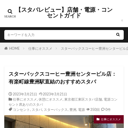
【スタバレビュー】店舗・電源・コン
カテゴリー
セントガイド
タグ
HOME
CIAL鶴見
仕事にオススメ
EXITMELSA
スターバックスコーヒー豊洲センタービル
GINZA SIX
Greener Stores
JINS
JR
JR南武線
JR西日本
KDDI
KITTE
LOUNGE&CAFE
スターバックスコーヒー豊洲センタービル店：
MIYASHITA PARK
My フルーツ³ フラペチーノⓇ
有楽町線豊洲駅直結のおすすめスタバ
Neighborhood and Coffee
NEOPASA
Olive LOUNGE
OPA
Princi
SHARE LOUNGE
2023年3月21日
2023年3月21日
仕事にオススメ
,
休憩にオススメ
,
東京都江東区スタバ店舗
,
電源コン
starbucks
STARBUCKS GINZA HOUSE
T-SITE
セント席ありのスタバ
Teavana
Think Lab
TSUTAYA
コンセント
,
スタバ
,
スターバックス
,
豊洲
,
電源
350回
0件
TSUTAYA BOOKSTORE
TSUTAYABOOKSTORE
仕事にオススメ
あざみ野
おしゃれ
お台場
お茶の水