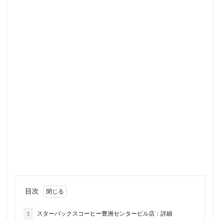
セレオ八王子
センター北
センター南
セントラルパーク
ソラマチ
タワーマンション
ダイエー
ツタヤ
ティバーナ
テイクアウト
テイクアウト専門
テイクアウト専門店
ディバーナ
トナリエキュート
トリトンスクエア
ドライブスルー
ニュウマン
ニュウマン横浜
ハラカド
ハレノテラス
バスターミナル東京八重洲
パーキングエリア
ビーンズ
ビーンズ亀有
ピオニウォーク
フルルガーデン八千代
プリンチ
プルデンシャルタワー
ベイシア
ベイシア富里
ペリエ千葉
ペリエ海浜幕張
マルイ
マロニエゲート
マーケットプレイス
ミヤシタパーク
ムスブ田町
メトロピア
目次
モザイクモール港北
モラージュ菖蒲
モリタウン
1
スターバックスコーヒー豊洲センタービル店：詳細
ヤエチカ
ヤマダ電機
ヨリマチ
ラシック