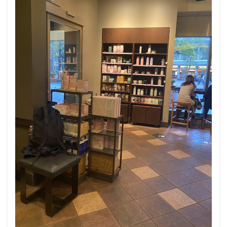
改札外
文化村
新三郷
新丸ビル
新商品
新大久保
新大阪
新大阪駅
新宿
新宿グリーンタワービル
新宿マインズタワー
新宿マルイ
新宿三丁目
新宿御苑
新宿御苑前
新宿西口
新宿野村ビル
新宿駅
新小岩
新幹線
新座市
新御茶ノ水
新杉田
新東名高速道路
新横浜
新橋
新橋駅
新津田沼
新浦安
新百合ヶ丘
新綱島
新越谷
新越谷駅
新青梅街道
新高島
日吉
日本テレビ
日本初店舗
日本医科大学
日本医科大学付属病院
日本大学板橋病院
日本橋
日本橋高島屋
日比谷
日比谷シティ
日比谷公園
日比谷駅
日産
日産グローバル本社ギャラリー
日野市
早稲田
旭橋
明大前
明治大学
明治神宮前
星川