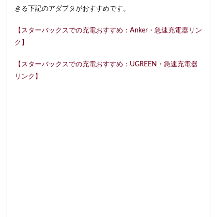
藤沢市
藤沢駅
蘇我
虎ノ門
きる下記のアダプタがおすすめです。
虎ノ門ヒルズ
虎ノ門ヒルズステーションタワー
【スターバックスでの充電おすすめ：Anker・急速充電器リン
虎ノ門駅
表参道
西千葉
西友
西台
ク】
西国分寺
西新井
西新宿
西東京市
【スターバックスでの充電おすすめ：UGREEN・急速充電器
西武新宿線
西武新宿駅
西船橋
西船橋駅
リンク】
調布
調布パルコ
調布駅
豊橋駅
豊洲
赤坂
赤坂インターシティAIR
赤坂サカス
赤坂溜池タワー
赤坂見附
赤羽
赤羽駅
越谷レイクタウン
足柄サービスエリア
路面店
辻堂駅
那覇
那覇空港
都営大江戸線
都営新宿線
都庁前駅
都立明治公園
都築パーキングエリア
酒々井
金山
金沢八景
金町
金町駅
銀座
銀座コリドー街
銀座コリドー通り
錦糸町
錦糸町駅
鎌倉
鎌倉駅
閉店
関内
阿佐ヶ谷
阿佐ヶ谷駅