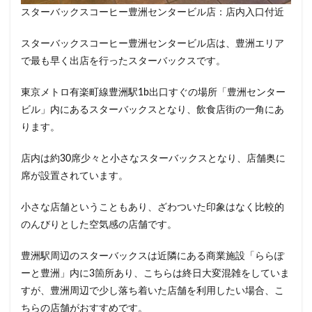
春日部
昭島
昭島駅
晴海
有楽町
スターバックスコーヒー豊洲センタービル店：店内入口付近
有楽町ビル
有楽町駅
朝霞
朝霞駅
木場
スターバックスコーヒー豊洲センタービル店は、豊洲エリア
未来屋書店
本川越駅
本郷三丁目
札幌
で最も早く出店を行ったスターバックスです。
村上
東京
東京23区
東京ガーデンテラス紀尾井町
東京スカイツリー
東京メトロ有楽町線豊洲駅1b出口すぐの場所「豊洲センター
ビル」内にあるスターバックスとなり、飲食店街の一角にあ
東京ディズニーリゾート
東京ドームシティ
ります。
東京ビッグサイト
東京ミッドタウン
東京ミッドタウン八重洲
東京ミッドタウン日比谷
店内は約30席少々と小さなスターバックスとなり、店舗奥に
東京メトロ
東京メトロ半蔵門線
東京メトロ東西線
席が設置されています。
東京メトロ銀座線
東京ワールドゲート
小さな店舗ということもあり、ざわついた印象はなく比較的
東京国際フォーラム
東京理科大学
東京駅
のんびりとした空気感の店舗です。
東別院
東名高速
東名高速道路
東大
豊洲駅周辺のスターバックスは近隣にある商業施設「ららぽ
東大宮
東小金井
東急
東急スクエア
ーと豊洲」内に3箇所あり、こちらは終日大変混雑をしていま
東急ツインズ
東急プラザ
東急世田谷線
すが、豊洲周辺で少し落ち着いた店舗を利用したい場合、こ
東急東横線
東急田園都市線
東急蒲田駅
ちらの店舗がおすすめです。