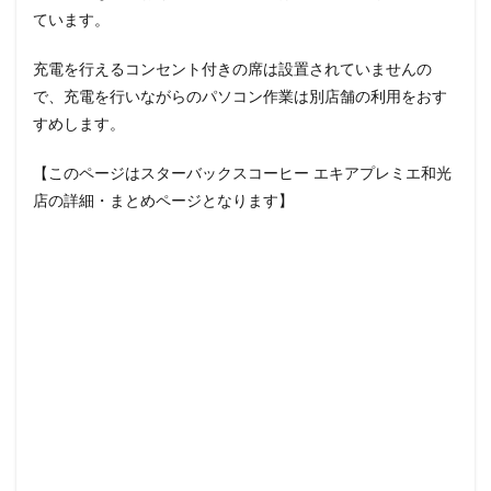
ています。
イクスピアリ
イグジットメルサ
イタリアンベーカリー
イトーヨーカドー
イーアス
充電を行えるコンセント付きの席は設置されていませんの
エキア
エキア竹ノ塚
エキナカ
エキュート
で、充電を行いながらのパソコン作業は別店舗の利用をおす
すめします。
エキュート上野
エキュート立川
エキュート赤羽
エトモ池上
エミオ練馬
オススメ店舗
【このページはスターバックスコーヒー エキアプレミエ和光
オートバックス
カインズ
カインズホーム
店の詳細・まとめページとなります】
カフェ
ギンザシックス
クイーンズスクエア
グランスタ
グランスタ東京
グランデュオ立川
コクーンシティ
コレド室町
コレド室町テラス
コンセント
コースカベイサイド
サンケイビル
サンシャインシティ
サービスエリア
シモキタエキウエ
シャポー
シャポー新小岩
ジョイナス
スタバ
スタバ1号店
スターバックス
スターバックス ティー＆カフェ
スターバックスギンザハウス
スターバックスリザーブ