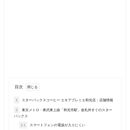
ラスカ熱海
ラゾーナ川崎
ララガーデン
リージョナルランドマークストア
ルミネ横浜
ルミネ池袋
ルミネ立川
一覧
三ツ境
三井アウトレットパーク
三井住友銀行
三田
三田駅
三菱ビル
三越前
三軒茶屋
三鷹市
三鷹駅
上大岡
上尾市
上智大学
上野
上野公園
上野御徒町
上野駅
下北沢
下高井戸
世田谷代田
世田谷区
中央区
中央大学
中央林間
中央自動車道
中央道
中山
中目黒
中野
中野坂上
目次
中野駅
丸の内
丸の内オアゾ
1
スターバックスコーヒー エキアプレミエ和光店：店舗情報
丸の内パークビル
丸の内ビル
丸ビル
久喜
2
東京メトロ・東武東上線「和光市駅」改札外すぐのスター
久喜市
久喜駅
久屋大通
九段下
亀戸
バックス
亀有
二俣川
二子玉川
二子玉川ライズ
2.1
スマートフォンの電波が入りにくい