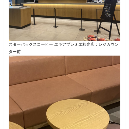
改札外
文化村
新三郷
新丸ビル
新商品
新大久保
新大阪
新大阪駅
新宿
新宿グリーンタワービル
新宿マインズタワー
新宿マルイ
新宿三丁目
新宿御苑
新宿御苑前
新宿西口
新宿野村ビル
新宿駅
新小岩
スターバックスコーヒー エキアプレミエ和光店：レジカウン
新幹線
新座市
新御茶ノ水
新杉田
ター前
新東名高速道路
新横浜
新橋
新橋駅
新津田沼
新浦安
新百合ヶ丘
新綱島
新越谷
新越谷駅
新青梅街道
新高島
日吉
日本テレビ
日本初店舗
日本医科大学
日本医科大学付属病院
日本大学板橋病院
日本橋
日本橋高島屋
日比谷
日比谷シティ
日比谷公園
日比谷駅
日産
日産グローバル本社ギャラリー
日野市
早稲田
旭橋
明大前
明治大学
明治神宮前
星川