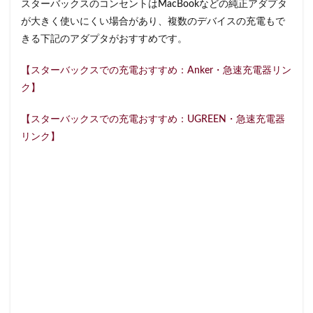
スターバックスのコンセントはMacBookなどの純正アダプタ
石神井公園
研究学園
碑文谷
祐天寺
が大きく使いにくい場合があり、複数のデバイスの充電もで
神之池緑地公園
神保町
神宮前
神栖
きる下記のアダプタがおすすめです。
神栖市
神楽坂
神田駅
神谷町
福生市
【スターバックスでの充電おすすめ：Anker・急速充電器リン
福生駅
秋葉原
秋葉原駅
稲城
穴場
ク】
立川
立川伊勢丹
立川駅
竹ノ塚
竹橋
第1ターミナル
第三京浜
笹塚
笹塚駅
【スターバックスでの充電おすすめ：UGREEN・急速充電器
築地
築地本願寺
籠原
紀尾井町
経堂
リンク】
綱島
綱島駅
総武線
練馬駅
缶コーヒー
羽村市
羽生
羽生市
羽田空港
習志野市
聖路加国際病院
自由が丘
自由が丘駅
舞浜
船橋
船橋駅
芝大門
芝浦
芦花公園
花園
若葉
茅ヶ崎
茅場町
茗荷谷
草加駅
荒川区
荻窪
葉山
葛西
葛西臨海公園
葛飾区
蒲田駅
蓮根
蓮田サービスエリア
蔦屋家電
蔦屋書店
藤沢