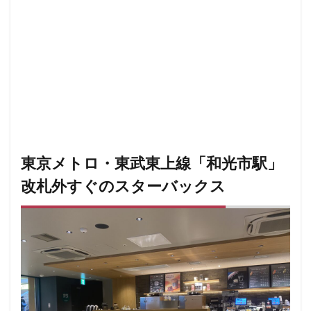
小川町
小川町駅
小平市
小手指
小田原駅
小田急
小田急百貨店
山手通り
岡崎市
川口
川口駅
川島町
川崎ルフロン
川崎駅
川越
川越市
川越駅
市ヶ谷
市ヶ谷駅
市川駅
帝京大学
幕張豊砂
平塚駅
年末年始
広い
広いカフェ
広尾
府中本町駅
府中競馬場駅
府中駅
弥生台
御徒町
東京メトロ・東武東上線「和光市駅」
御成門
御茶ノ水
御茶ノ水ソラシティ
志木
改札外すぐのスターバックス
志木駅
志茂
恵比寿
恵比寿ガーデンプレイス
恵比寿駅
恵那峡
愛宕ヒルズ
慶應義塾大学病院
成城
成城学園前
成増
成増駅
成田空港
成田空港第1ターミナル
戸塚
戸塚駅
戸田公園
戸田市
所沢市
所沢駅
手話
押上
持ち帰り
改札内