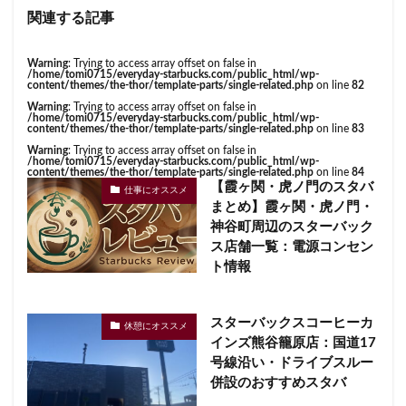
関連する記事
Warning
: Trying to access array offset on false in
/home/tomi0715/everyday-starbucks.com/public_html/wp-
content/themes/the-thor/template-parts/single-related.php
on line
82
Warning
: Trying to access array offset on false in
/home/tomi0715/everyday-starbucks.com/public_html/wp-
content/themes/the-thor/template-parts/single-related.php
on line
83
Warning
: Trying to access array offset on false in
/home/tomi0715/everyday-starbucks.com/public_html/wp-
content/themes/the-thor/template-parts/single-related.php
on line
84
【霞ヶ関・虎ノ門のスタバ
仕事にオススメ
まとめ】霞ヶ関・虎ノ門・
神谷町周辺のスターバック
ス店舗一覧：電源コンセン
ト情報
スターバックスコーヒーカ
休憩にオススメ
インズ熊谷籠原店：国道17
号線沿い・ドライブスルー
併設のおすすめスタバ