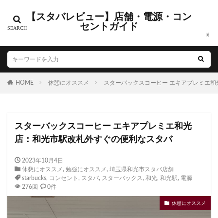
【スタバレビュー】店舗・電源・コン
カテゴリー
セントガイド
タグ
HOME
CIAL鶴見
休憩にオススメ
EXITMELSA
スターバックスコーヒー エキアプレミエ
GINZA SIX
Greener Stores
JINS
JR
JR南武線
JR西日本
KDDI
KITTE
LOUNGE&CAFE
スターバックスコーヒー エキアプレミエ和光
MIYASHITA PARK
My フルーツ³ フラペチーノⓇ
店：和光市駅改札外すぐの便利なスタバ
Neighborhood and Coffee
NEOPASA
Olive LOUNGE
OPA
Princi
SHARE LOUNGE
2023年10月4日
休憩にオススメ
,
勉強にオススメ
,
埼玉県和光市スタバ店舗
starbucks
STARBUCKS GINZA HOUSE
T-SITE
starbucks
,
コンセント
,
スタバ
,
スターバックス
,
和光
,
和光駅
,
電源
Teavana
Think Lab
TSUTAYA
276回
0件
TSUTAYA BOOKSTORE
TSUTAYABOOKSTORE
休憩にオススメ
あざみ野
おしゃれ
お台場
お茶の水