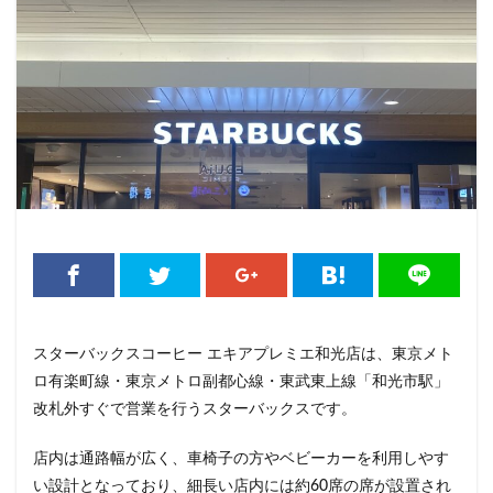
くまざわ書店
さいたま市
さいたま新都心
ささしまライブ
そごう千葉
そごう横浜
そよら横浜高田
たまプラーザ
つくば
つくばエクスプレス
つくば駅
にこにこテラス
ひばりヶ丘
ふじみ野
ふじみ野市
まとめ
みなとみらい
ゆめが丘
ゆめが丘ソラトス
ららぽーと
ららぽーと富士見
ららテラス
ららテラス川口
アウトレット
アトレ
アトレヴィ大塚
アトレ大森
アトレ川崎
アトレ新浦安
アピタテラス
アリオ
スターバックスコーヒー エキアプレミエ和光店は、東京メト
アリオ北砂
アリオ川口
アークヒルズ
イオン
ロ有楽町線・東京メトロ副都心線・東武東上線「和光市駅」
イオンモール
イオンモール上尾
イオンモール与野
改札外すぐで営業を行うスターバックスです。
イオンモール春日部
イオンモール津田沼
イオンモール羽生
イオンレイクタウン
店内は通路幅が広く、車椅子の方やベビーカーを利用しやす
い設計となっており、細長い店内には約60席の席が設置され
イオン市川妙典
イオン板橋
イオン金沢八景