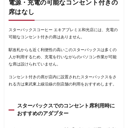
電源・充電の可能なコンセント付きの
浜松城公園
浜松町
浜松駅
浜田山
浦和
席はなし
浦和駅
浦安
海浜幕張
海老名サービスエリア
淡路町駅
深夜営業
深谷市
淵野辺
清瀬駅
渋谷
渋谷サクラステージ
スターバックスコーヒー エキアプレミエ和光店には、充電の
可能なコンセント付きの席はありません。
渋谷スクランブルスクエア
渋谷ストリーム
渋谷パルコ
渋谷ヒカリエ
渋谷フクラス
駅改札からも近く利便性の高いこのスターバックスは多くの
渋谷マークシティ
渋谷駅
港北ミナモ
人が利用するため、充電を行いながらのパソコン作業が可能
港北東急
港南台
湘南
湘南台
な席は設けられていません。
湘南新宿ライン
溜池山王
溝の口
滑川町
コンセント付きの席が店内に設置されたスターバックスをさ
熊谷
熊谷駅
熱海
熱田神宮
犬山市
れる方は東武東上線沿線の別店舗の利用をおすすめします。
狭山市
王子
珍しい
環境
用賀
田園調布
田町
田町タワー
田町駅
田端
スターバックスでのコンセント席利用時に
甲州街道
町田市
町田駅
病院
登戸
おすすめのアダプター
白金高輪
皇居
目白駅
目黒
目黒区
目黒駅
相模大野
相鉄
相鉄いずみ野線