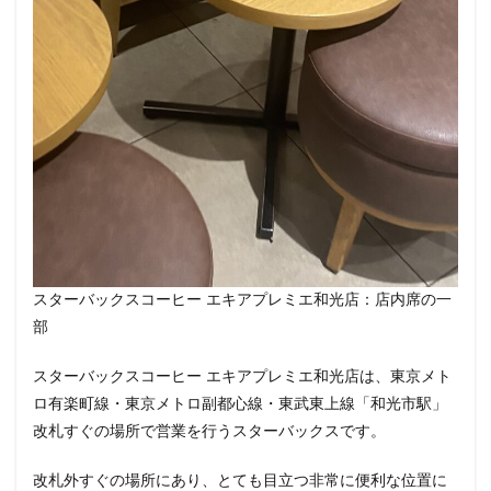
春日部
昭島
昭島駅
晴海
有楽町
有楽町ビル
有楽町駅
朝霞
朝霞駅
木場
未来屋書店
本川越駅
本郷三丁目
札幌
村上
東京
東京23区
東京ガーデンテラス紀尾井町
東京スカイツリー
東京ディズニーリゾート
東京ドームシティ
東京ビッグサイト
東京ミッドタウン
東京ミッドタウン八重洲
東京ミッドタウン日比谷
東京メトロ
東京メトロ半蔵門線
東京メトロ東西線
スターバックスコーヒー エキアプレミエ和光店：店内席の一
東京メトロ銀座線
東京ワールドゲート
部
東京国際フォーラム
東京理科大学
東京駅
東別院
東名高速
東名高速道路
東大
スターバックスコーヒー エキアプレミエ和光店は、東京メト
東大宮
東小金井
東急
東急スクエア
ロ有楽町線・東京メトロ副都心線・東武東上線「和光市駅」
改札すぐの場所で営業を行うスターバックスです。
東急ツインズ
東急プラザ
東急世田谷線
東急東横線
東急田園都市線
東急蒲田駅
改札外すぐの場所にあり、とても目立つ非常に便利な位置に