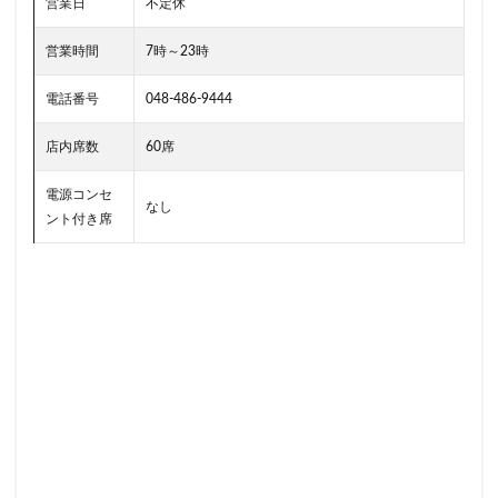
南越谷駅
原宿
吉祥寺
名古屋
名古屋市
営業日
不定休
名古屋駅
名古屋高島屋
名鉄名古屋駅
営業時間
7時～23時
名鉄神宮前
名駅
和光
和光駅
品川駅
電話番号
048-486-9444
営業時間
四ツ谷
国体通り
国立競技場
国道124号線
国道1号線
国際通り
土呂
店内席数
60席
土浦
地下街
地下鉄
坂戸
外苑
電源コンセ
外苑前
多摩ニュータウン
多摩境
大久保
なし
ント付き席
大井町
大人の街
大倉山
大和
大塚
大学
大学内の店舗
大学病院
大宮
大宮駅
大崎
大崎駅
大手町
大手町ビル
大手町プレイス
大手町駅
大森
大森駅
大泉学園
大津通
大船
大船駅
大門
大阪高島屋
天王町
太田市
奥沢
妙典
学園の森
学芸大学駅
富士市
富岡
富岡バイパス
富里
小作
小山
小岩