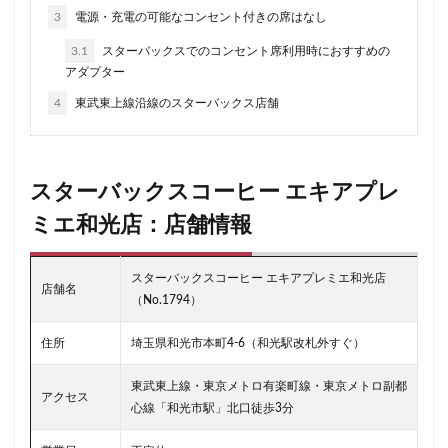
二子玉川公園
五反田
井の頭公園
京急
3
電源・充電の可能なコンセント付きの席はなし
京急川崎駅
京急百貨店
京急鶴見駅
3.1
スターバックスでのコンセント席利用時におすすめの
京成千葉駅
京橋
京橋エドグラン
京浜東北線
アダプター
京王井の頭線
京王新線
京王線
仙川
4
東武東上線沿線のスターバックス店舗
代々木
代々木上原
代々木公園
代官山
代官山T-SITE
代沢
伊勢原
伏見
佐倉
信濃町
元町・中華街
光が丘
入間川
スターバックスコーヒー エキアプレ
八千代緑が丘
八幡山
八王子駅
八重洲
ミエ和光店：店舗情報
八重洲地下街
公園
六本木
六本木ヒルズ
六本木一丁目
内幸町
再開発
勝どき
スターバックスコーヒー エキアプレミエ和光店
店舗名
勝どき駅
北区
北千住
北参道
北戸田
（No.1794）
北谷町
千代田区
千歳烏山
千歳船橋
住所
埼玉県和光市本町4-6（和光駅改札外すぐ）
千葉中央駅
千葉公園
千葉市
千葉駅
東武東上線・東京メトロ有楽町線・東京メトロ副都
千駄ヶ谷
半蔵門
半蔵門線
南与野
アクセス
心線「和光市駅」北口徒歩3分
南千住
南武線
南砂町
南船橋
南越谷