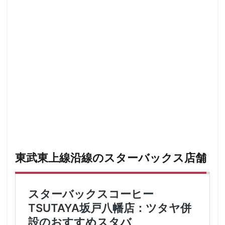
限定店舗
難波駅
雷門
電源
霞が関ビルディング
霞ヶ関
青山
青山一丁目
青梅
青梅インター
青葉区
青葉台
順天堂医院
順天堂大学
飯田橋
館林
馬車道
駅ナカ
駅ビル
駅直結
駅近
駅近カフェ
駒澤大学
高円寺
高坂
高尾
高島屋
高崎駅
高架下
高田
高田馬場
高級住宅街
高輪ゲートウェイ
高輪ゲートウェイ駅
高辻
高速道路
鳥浜
鶴ヶ峰
鶴ヶ島市
鶴見
鶴見駅
鹿嶋市
麹町
麻布十番
東武東上線沿線のスターバックス店舗
麻布台
麻布台ヒルズ
検索