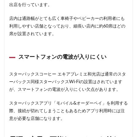
東戸塚
東松山
東武東上線
東武百貨店
出店を行っています。
東武練馬
東池袋
東海道新幹線
東葉高速鉄道
店内は通路幅がとても広く車椅子やベビーカーの利用者にも
東銀座
東雲
松戸駅
板橋区
柏
利用しやすい店舗となっており、細長い店内に約60席ほどの
柏の葉キャンパス
柏駅
柏高島屋
栄
席が設置されています。
桜木町
桶川市
梅ヶ丘
森林公園
横浜
横浜ビジネスパーク
横浜ベイサイド
横浜ポルタ
スマートフォンの電波が入りにくい
横浜モアーズ
横浜市
横浜市役所
横浜駅
横須賀
横須賀中央
横須賀線
歌舞伎町
スターバックスコーヒー エキアプレミエ和光店は通常のスタ
武蔵中原
武蔵境
武蔵小山
武蔵小杉
ーバックス同様スターバックスWi-Fiの設置はされています
武蔵小杉病院
武蔵村山
武蔵浦和
武蔵溝ノ口
が、スマートフォンの電波が入りにくい欠点があります。
水道橋
永田町
汐入
汐留
スターバックスアプリ「モバイル&オーダーペイ」を利用する
汐留シティセンター
江戸川区
江東区
池上駅
際、接続が切れてしまうこともあるためアプリ利用時には注
池尻大橋
池袋
池袋東口
池袋西口
意が必要な店舗になります。
池袋駅
津田沼
流山おおたかの森
浅草
浜名湖
浜名湖サービスエリア
浜松