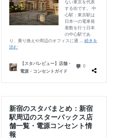
三ツ境
三軒茶屋
徒町
上野駅
中央自動車道
ゾ
九段下
井の頭公園
グラン
代々木公園
華街
光が丘
六本木
北千住
千葉公園
線
南砂町
駅
名古屋高島屋