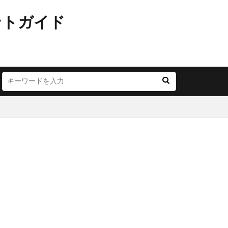
ントガイド
JR西日本
LOUNGE
YA
お茶の水
ごう横浜
にこテラス
めが丘ソラトス
アトレ
オ
アリオ北砂
モール与野
イオン市川妙典
リー