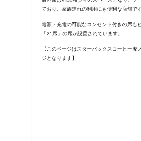
名鉄名古屋駅
ており、家族連れの利用にも便利な店舗で
国立競技場
電源・充電の可能なコンセント付きの席も
外苑
外苑前
「21席」の席が設置されています。
大塚
大学
大手町ビル
【このページはスターバックスコーヒー虎ノ
大船駅
大門
ジとなります】
富士市
富岡
小手指
小田
川崎ルフロン
幕張豊砂
平
府中駅
弥生
恵比寿
恵比
成城学園前
戸田市
所沢
新丸ビル
新