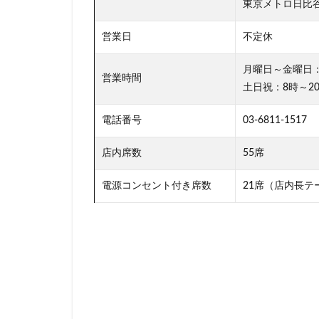
東京メトロ日比谷
神田駅
神谷
営業日
不定休
立川伊勢丹
築地本願寺
月曜日～金曜日：
営業時間
羽村市
羽生
土日祝：8時～2
舞浜
船橋
電話番号
03-6811-1517
茗荷谷
草加
蓮田サービスエリ
店内席数
55席
虎ノ門ヒルズ
電源コンセント付き席数
21席（店内長テ
西国分寺
西
調布
調布パ
赤坂溜池タワー
辻堂駅
那覇
都築パーキングエ
銀座コリドー通り
阿佐ヶ谷駅