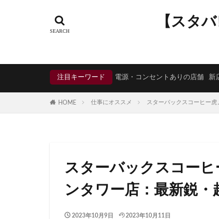
タグ
【スタバ
CIAL鶴見
EX
KDDI
KITTE
Neighborhood and
注目キーワード
電源・コンセントありの店舗
新
starbucks
ST
TSUTAYA BOOKS
仕事にオススメ
スターバックスコーヒー虎
HOME
くまざわ書店
そよら横浜高田
ひばりヶ丘
ららぽーと
スターバックスコーヒ
アトレヴィ大塚
アリオ川口
ンタワー店：最新鋭・
イオンモール春日
イオン板橋
2023年10月9日
2023年10月11日