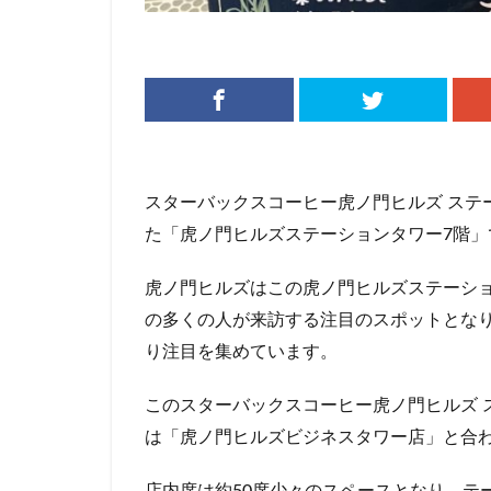
リージョナルラン
三井アウトレット
三鷹市
三鷹
下北沢
下高
中央道
中山
丸の内パークビル
スターバックスコーヒー虎ノ門ヒルズ ステー
亀戸
亀有
た「虎ノ門ヒルズステーションタワー7階
京急
京急川
京浜東北線
虎ノ門ヒルズはこの虎ノ門ヒルズステーシ
代官山
代官山
の多くの人が来訪する注目のスポットとな
入間川
八千
り注目を集めています。
六本木ヒルズ
このスターバックスコーヒー虎ノ門ヒルズ 
北参道
北戸
は「虎ノ門ヒルズビジネスタワー店」と合
千葉市
千葉
南船橋
南越
店内席は約50席少々のスペースとなり、テ