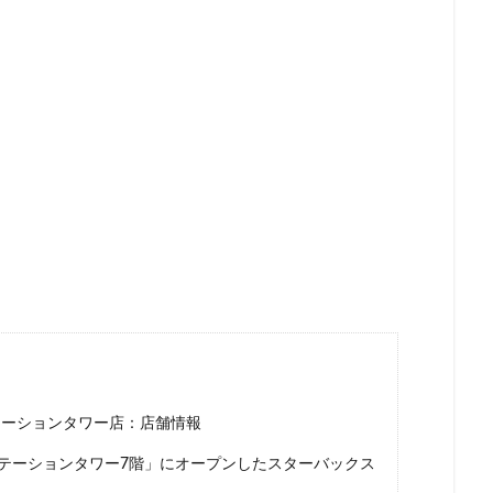
ー
新宿マルイ
新宿三丁目
新宿御苑
新宿御苑前
新宿西
新宿駅
新小岩
新幹線
新座市
新御茶ノ水
新杉田
新橋駅
新津田沼
新浦安
新百合ヶ丘
新綱島
新越
新高島
日吉
日本テレビ
日本初店舗
日本医科大学
日本
日本橋
日本橋高島屋
日比谷
日比谷シティ
日比谷公園
ローバル本社ギャラリー
日野市
早稲田
旭橋
明大前
明
星川
春日部
昭島
昭島駅
晴海
有楽町
有楽町ビル
木場
未来屋書店
本川越駅
本郷三丁目
札幌
村上
京ガーデンテラス紀尾井町
東京スカイツリー
東京ディズニーリゾート
東京ビッグサイト
東京ミッドタウン
東京ミッドタウン八重洲
日比谷
東京メトロ
東京メトロ半蔵門線
東京メトロ東西線
東
ト
東京国際フォーラム
東京理科大学
東京駅
東別院
東
東大
東大宮
東小金井
東急
東急スクエア
東急ツイン
テーションタワー店：店舗情報
東急東横線
東急田園都市線
東急蒲田駅
東戸塚
東松山
テーションタワー7階」にオープンしたスターバックス
東武練馬
東池袋
東海道新幹線
東葉高速鉄道
東銀座
東