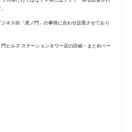
名鉄神宮前
名駅
和光
和光駅
品川駅
営業時間
す。
国道124号線
国道1号線
国際通り
土呂
土浦
地下街
ビジネス街「虎ノ門」の事情に合わせ設置させており
多摩ニュータウン
多摩境
大久保
大井町
大人の街
大学内の店舗
大学病院
大宮
大宮駅
大崎
大崎駅
大手町プレイス
大手町駅
大森
大森駅
大泉学園
大津通
門ヒルズ ステーションタワー店の詳細・まとめペー
大阪高島屋
天王町
太田市
奥沢
妙典
学園の森
富岡バイパス
富里
小作
小山
小岩
小川町
原駅
小田急
小田急百貨店
山手通り
岡崎市
川口
川崎駅
川越
川越市
川越駅
市ヶ谷
市ヶ谷駅
市
塚駅
年末年始
広い
広いカフェ
広尾
府中本町駅
台
御徒町
御成門
御茶ノ水
御茶ノ水ソラシティ
志木
寿ガーデンプレイス
恵比寿駅
恵那峡
愛宕ヒルズ
慶應義塾大
成増
成増駅
成田空港
成田空港第1ターミナル
戸塚
戸
市
所沢駅
手話
押上
持ち帰り
改札内
改札外
商品
新大久保
新大阪
新大阪駅
新宿
新宿グリーンタワ