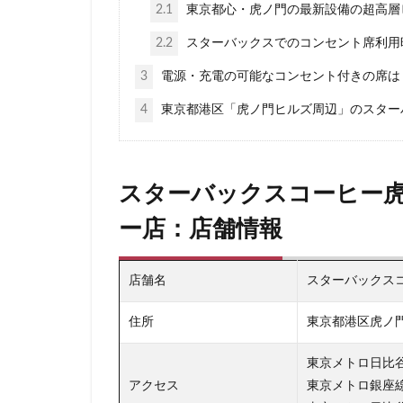
2.1
東京都心・虎ノ門の最新設備の超高層
板橋区
柏
2.2
スターバックスでのコンセント席利用
森林公園
横
横浜市役所
3
電源・充電の可能なコンセント付きの席は
武蔵小山
武
4
東京都港区「虎ノ門ヒルズ周辺」のスター
汐入
汐留
池袋東口
池
浜名湖サービスエ
スターバックスコーヒー虎
浦安
海浜幕
ー店：店舗情報
渋谷
渋谷サ
渋谷ヒカリエ
店舗名
スターバックスコ
湘南
湘南台
熱田神宮
犬
住所
東京都港区虎ノ門
田町タワー
東京メトロ日比谷
皇居
目白駅
アクセス
東京メトロ銀座線
研究学園
碑