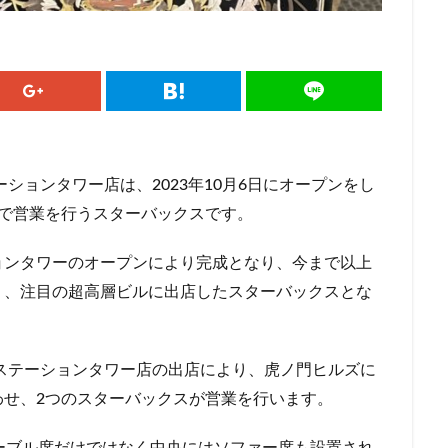
ドマークストア
ルミネ横浜
ルミネ池袋
ルミネ立川
一覧
パーク
三井住友銀行
三田
三田駅
三菱ビル
三越前
駅
上大岡
上尾市
上智大学
上野
上野公園
上野御
井戸
世田谷代田
世田谷区
中央区
中央大学
中央林間
中目黒
中野
中野坂上
中野駅
丸の内
丸の内オア
丸の内ビル
丸ビル
久喜
久喜市
久喜駅
久屋大通
ションタワー店は、2023年10月6日にオープンをし
二俣川
二子玉川
二子玉川ライズ
二子玉川公園
五反田
」で営業を行うスターバックスです。
崎駅
京急百貨店
京急鶴見駅
京成千葉駅
京橋
京橋エド
京王井の頭線
京王新線
京王線
仙川
代々木
代々木上原
ョンタワーのオープンにより完成となり、今まで以上
T-SITE
代沢
伊勢原
伏見
佐倉
信濃町
元町・中
り、注目の超高層ビルに出店したスターバックスとな
代緑が丘
八幡山
八王子駅
八重洲
八重洲地下街
公園
六本木一丁目
内幸町
再開発
勝どき
勝どき駅
北区
ステーションタワー店の出店により、虎ノ門ヒルズに
田
北谷町
千代田区
千歳烏山
千歳船橋
千葉中央駅
わせ、2つのスターバックスが営業を行います。
駅
千駄ヶ谷
半蔵門
半蔵門線
南与野
南千住
南武
谷
南越谷駅
原宿
吉祥寺
名古屋
名古屋市
名古屋
ーブル席だけではなく中央にはソファー席も設置され