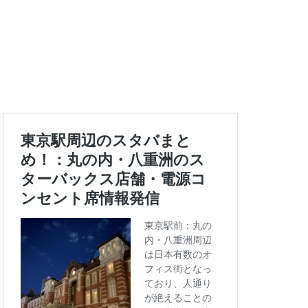
エキュート上野
ートバックス
ランスタ
ス
コンセント
タエキウエ
ス
セレオ八王子
イエー
ツタヤ
浜
ハラカド
亀有
ア
ットプレイス
モリタウン
ララガーデン