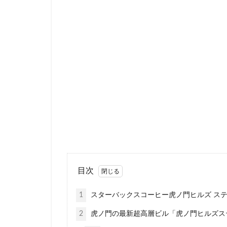
新宿マインズタワ
新宿野村ビル
新横浜
新橋
新青梅街道
日本大学板橋病院
日産
日産グ
明治神宮前
朝霞
朝霞駅
東京23区
東
東京ドームシティ
東京ミッドタウン
目次
東京ワールドゲー
東名高速道路
1
スターバックスコーヒー虎ノ門ヒルズ ス
東急世田谷線
2
虎ノ門の最新超高層ビル「虎ノ門ヒルズス
東武百貨店