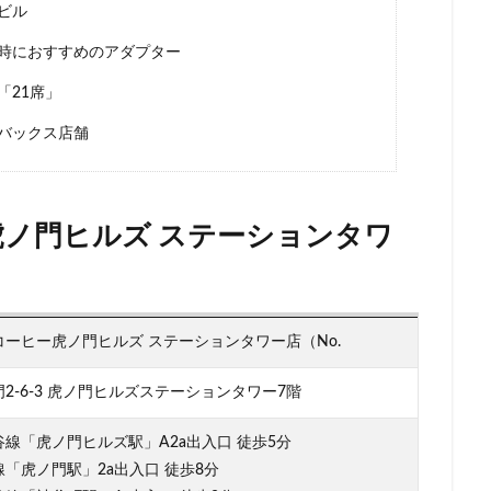
ビル
柏の葉キャンパス
柏駅
柏高島屋
栄
桜木町
桶川市
時におすすめのアダプター
浜
横浜ビジネスパーク
横浜ベイサイド
横浜ポルタ
横浜モア
横浜駅
横須賀
横須賀中央
横須賀線
歌舞伎町
武蔵中原
「21席」
蔵小杉
武蔵小杉病院
武蔵村山
武蔵浦和
武蔵溝ノ口
水
バックス店舗
汐留シティセンター
江戸川区
江東区
池上駅
池尻大橋
袋西口
池袋駅
津田沼
流山おおたかの森
浅草
浜名湖
リア
浜松
浜松城公園
浜松町
浜松駅
浜田山
浦和
ノ門ヒルズ ステーションタワ
張
海老名サービスエリア
淡路町駅
深夜営業
深谷市
淵
クラステージ
渋谷スクランブルスクエア
渋谷ストリーム
渋谷パル
渋谷フクラス
渋谷マークシティ
渋谷駅
港北ミナモ
港北東
ーヒー虎ノ門ヒルズ ステーションタワー店（No.
湘南新宿ライン
溜池山王
溝の口
滑川町
熊谷
熊
山市
狭山市
王子
珍しい
環境
用賀
田園調布
2-6-3 虎ノ門ヒルズステーションタワー7階
田町駅
田端
甲州街道
町田市
町田駅
病院
登戸
線「虎ノ門ヒルズ駅」A2a出入口 徒歩5分
目黒
目黒区
目黒駅
相模大野
相鉄
相鉄いずみ野
「虎ノ門駅」2a出入口 徒歩8分
文谷
祐天寺
神之池緑地公園
神保町
神宮前
神栖