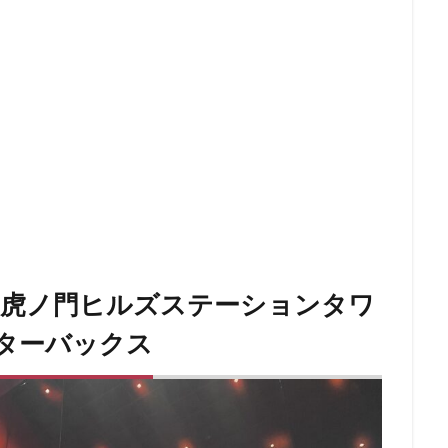
青梅
青梅インター
青葉区
青葉台
順天堂医院
順天堂大
駅ナカ
駅ビル
駅直結
駅近
駅近カフェ
駒澤大学
高島屋
高崎駅
高架下
高田
高田馬場
高級住宅街
駅
高辻
高速道路
鳥浜
鶴ヶ峰
鶴ヶ島市
鶴見
番
麻布台
麻布台ヒルズ
検索
「虎ノ門ヒルズステーションタワ
ターバックス