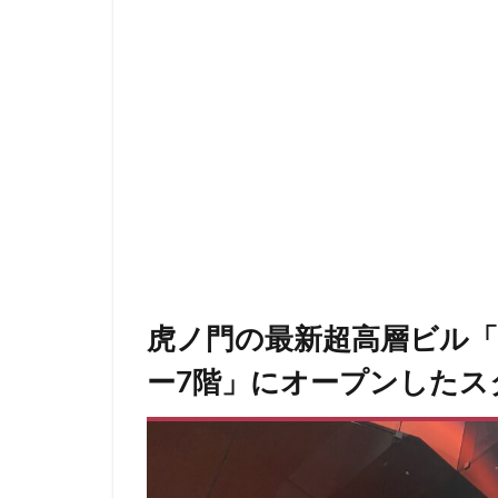
青山一丁目
館林
馬車道
高坂
高尾
高輪ゲートウェイ
麹町
麻布十
虎ノ門の最新超高層ビル
ー7階」にオープンしたス