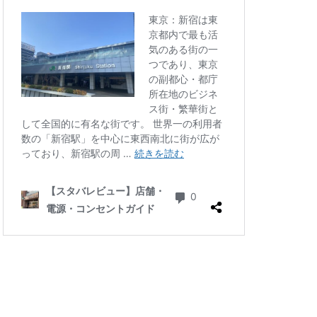
四ツ谷
国体通り
地下鉄
坂戸
大倉山
大和
大手町
大船
学芸大学駅
小川町駅
小平市
川口駅
川島町
川駅
帝京大学
府中競馬場駅
志木駅
志茂
学病院
成城
塚駅
戸田公園
文化村
新三郷
ービル