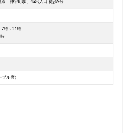
線「神谷町駅」4a出入口 徒歩9分
町
福生市
福生駅
秋葉原
秋葉原駅
稲城
穴場
立川駅
竹ノ塚
竹橋
第1ターミナル
第三京浜
笹塚
籠原
紀尾井町
経堂
綱島
綱島駅
総武線
練馬駅
7時～21時
羽生市
羽田空港
習志野市
聖路加国際病院
自由が丘
0時
船橋駅
芝大門
芝浦
芦花公園
花園
若葉
茅ヶ
駅
荒川区
荻窪
葉山
葛西
葛西臨海公園
葛飾区
ア
蔦屋家電
蔦屋書店
藤沢
藤沢市
藤沢駅
蘇我
虎ノ門ヒルズステーションタワー
虎ノ門駅
表参道
西千葉
ーブル席）
新井
西新宿
西東京市
西武新宿線
西武新宿駅
西船橋
ルコ
調布駅
豊橋駅
豊洲
赤坂
赤坂インターシティAIR
赤坂見附
赤羽
赤羽駅
越谷レイクタウン
足柄サービスエ
那覇空港
都営大江戸線
都営新宿線
都庁前駅
都立明治
リア
酒々井
金山
金沢八景
金町
金町駅
銀座
錦糸町
錦糸町駅
鎌倉
鎌倉駅
閉店
関内
阿
限定店舗
難波駅
雷門
電源
霞が関ビルディング
霞ヶ関