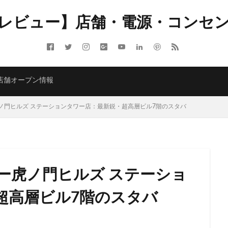
レビュー】店舗・電源・コンセ
ITMELSA
GINZA SIX
Greener Stores
JINS
JR
JR南武線
LOUNGE&CAFE
MIYASHITA PARK
My フルーツ³ フラペチーノⓇ
 Coffee
NEOPASA
Olive LOUNGE
OPA
Princi
SHARE 
店舗オープン情報
ARBUCKS GINZA HOUSE
T-SITE
Teavana
Think Lab
TSUTA
TORE
TSUTAYABOOKSTORE
あざみ野
おしゃれ
お台場
ノ門ヒルズ ステーションタワー店：最新鋭・超高層ビル7階のスタバ
さいたま市
さいたま新都心
ささしまライブ
そごう千葉
そ
たまプラーザ
つくば
つくばエクスプレス
つくば駅
にこ
ふじみ野
ふじみ野市
まとめ
みなとみらい
ゆめが丘
ゆ
ららぽーと富士見
ららテラス
ららテラス川口
アウトレット
ー虎ノ門ヒルズ ステーショ
アトレ大森
アトレ川崎
アトレ新浦安
アピタテラス
アリ
アークヒルズ
イオン
イオンモール
イオンモール上尾
イオン
超高層ビル7階のスタバ
部
イオンモール津田沼
イオンモール羽生
イオンレイクタウン
イオン金沢八景
イクスピアリ
イグジットメルサ
イタリアンベーカ