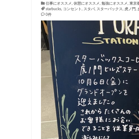
仕事にオススメ
,
休憩にオススメ
,
勉強にオススメ
,
東京
イトーヨーカドー
starbucks
,
コンセント
,
スタバ
,
スターバックス
,
虎ノ門
,
エキュート立川
0件
カインズ
カ
グランスタ東京
コースカベイサイ
シャポー
シ
スターバックス 
センター北
ティバーナ
トナリエキュート
ハレノテラス
ピオニウォーク
ベイシア富里
ミヤシタパーク
ヤエチカ
ヤ