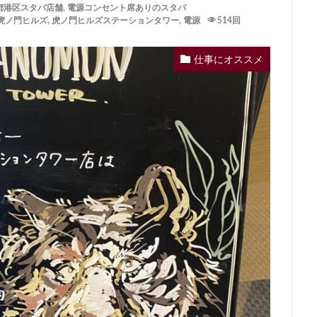
都港区スタバ店舗
,
電源コンセント席ありのスタバ
イーアス
エキア
エキア竹ノ塚
エキナカ
エキュート
虎ノ門ヒルズ
,
虎ノ門ヒルズステーションタワー
,
電源
514回
エキュート赤羽
エトモ池上
エミオ練馬
オススメ店舗
オ
インズホーム
カフェ
ギンザシックス
クイーンズスクエア
グ
仕事にオススメ
グランデュオ立川
コクーンシティ
コレド室町
コレド室町テラ
ド
サンケイビル
サンシャインシティ
サービスエリア
シモキ
ャポー新小岩
ジョイナス
スタバ
スタバ1号店
スターバック
ティー＆カフェ
スターバックスギンザハウス
スターバックスリザーブ
センター南
セントラルパーク
ソラマチ
タワーマンション
ダ
テイクアウト
テイクアウト専門
テイクアウト専門店
ディバーナ
トリトンスクエア
ドライブスルー
ニュウマン
ニュウマン横
バスターミナル東京八重洲
パーキングエリア
ビーンズ
ビーンズ
フルルガーデン八千代
プリンチ
プルデンシャルタワー
ベイシ
ペリエ千葉
ペリエ海浜幕張
マルイ
マロニエゲート
マーケ
ムスブ田町
メトロピア
モザイクモール港北
モラージュ菖蒲
マダ電機
ヨリマチ
ラシック
ラスカ熱海
ラゾーナ川崎