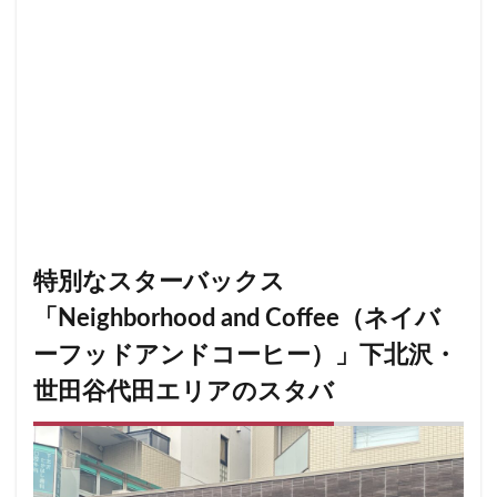
改札外
文化村
新三郷
新丸ビル
新商品
新大久保
新大阪
新大阪駅
新宿
新宿グリーンタワービル
新宿マインズタワー
新宿マルイ
新宿三丁目
新宿御苑
新宿御苑前
新宿西口
新宿野村ビル
新宿駅
新小岩
新幹線
新座市
新御茶ノ水
新杉田
新東名高速道路
新横浜
新橋
新橋駅
新津田沼
新浦安
新百合ヶ丘
新綱島
新越谷
新越谷駅
新青梅街道
新高島
特別なスターバックス
日吉
日本テレビ
日本初店舗
日本医科大学
「Neighborhood and Coffee（ネイバ
日本医科大学付属病院
日本大学板橋病院
日本橋
ーフッドアンドコーヒー）」下北沢・
日本橋高島屋
日比谷
日比谷シティ
世田谷代田エリアのスタバ
日比谷公園
日比谷駅
日産
日産グローバル本社ギャラリー
日野市
早稲田
旭橋
明大前
明治大学
明治神宮前
星川