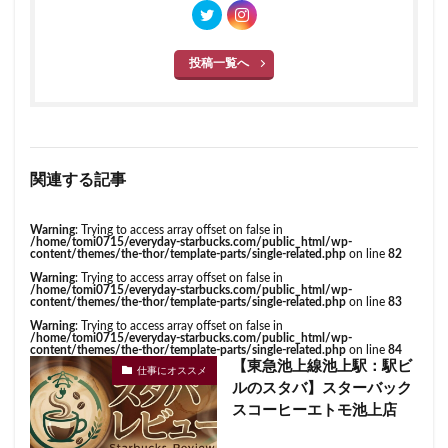
投稿一覧へ
関連する記事
Warning
: Trying to access array offset on false in
/home/tomi0715/everyday-starbucks.com/public_html/wp-
content/themes/the-thor/template-parts/single-related.php
on line
82
Warning
: Trying to access array offset on false in
/home/tomi0715/everyday-starbucks.com/public_html/wp-
content/themes/the-thor/template-parts/single-related.php
on line
83
Warning
: Trying to access array offset on false in
/home/tomi0715/everyday-starbucks.com/public_html/wp-
content/themes/the-thor/template-parts/single-related.php
on line
84
【東急池上線池上駅：駅ビ
仕事にオススメ
ルのスタバ】スターバック
スコーヒーエトモ池上店