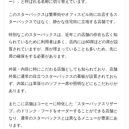
ー）」と呼ばれる名称に切り替えています。
東戸塚
東松山
東武東上線
東武百貨店
東武練馬
東池袋
東海道新幹線
東葉高速鉄道
このスターバックスは繁華街やオフィスビル街に出店するス
東銀座
東雲
松戸駅
板橋区
柏
ターバックスではなく、静かな住宅街に立地する店舗です。
柏の葉キャンパス
柏駅
柏高島屋
栄
特別なこのスターバックスは、近年この店舗の存在も広く知
桜木町
桶川市
梅ヶ丘
森林公園
横浜
られているために利用者は多く、店内には60席ほどの席が設
横浜ビジネスパーク
横浜ベイサイド
横浜ポルタ
置されていますが、席が埋まっていることも多いため、先に
横浜モアーズ
横浜市
横浜市役所
横浜駅
席の確保をする必要があります。
横須賀
横須賀中央
横須賀線
歌舞伎町
外装・内容に特にこだわる店舗としても知られており、店舗
武蔵中原
武蔵境
武蔵小山
武蔵小杉
外装に通常の目立つスターバックスの看板が設置されておら
武蔵小杉病院
武蔵村山
武蔵浦和
武蔵溝ノ口
ず、内装には革張りのソファー席や照明などにもこだわりが
水道橋
永田町
汐入
汐留
あります。
汐留シティセンター
江戸川区
江東区
池上駅
またこに店舗はコーヒーに特化した「スターバックスリザー
池尻大橋
池袋
池袋東口
池袋西口
ブ」のドリンク・フードをオーダーすることができる店舗と
池袋駅
津田沼
流山おおたかの森
浅草
なり、通常のスターバックスとは異なるメニューが豊富にあ
浜名湖
浜名湖サービスエリア
浜松
ります。