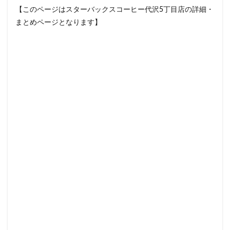
【このページはスターバックスコーヒー代沢5丁目店の詳細・
セレオ八王子
センター北
センター南
まとめページとなります】
セントラルパーク
ソラマチ
タワーマンション
ダイエー
ツタヤ
ティバーナ
テイクアウト
テイクアウト専門
テイクアウト専門店
ディバーナ
トナリエキュート
トリトンスクエア
ドライブスルー
ニュウマン
ニュウマン横浜
ハラカド
ハレノテラス
バスターミナル東京八重洲
パーキングエリア
ビーンズ
ビーンズ亀有
ピオニウォーク
フルルガーデン八千代
プリンチ
プルデンシャルタワー
ベイシア
ベイシア富里
ペリエ千葉
ペリエ海浜幕張
マルイ
マロニエゲート
マーケットプレイス
ミヤシタパーク
ムスブ田町
メトロピア
モザイクモール港北
モラージュ菖蒲
モリタウン
ヤエチカ
ヤマダ電機
ヨリマチ
ラシック