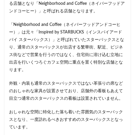
る店舗となり「Neighborhood and Coffee（ネイバーフッドア
イクスピアリ
イグジットメルサ
ンドコーヒー）」と呼ばれる店舗となります。
イタリアンベーカリー
イトーヨーカドー
イーアス
「Neighborhood and Coffee（ネイバーフッドアンドコーヒ
エキア
エキア竹ノ塚
エキナカ
エキュート
ー）」は元々「Inspired by STARBUCKS（インスパイアード
エキュート上野
エキュート立川
エキュート赤羽
バイ スターバックス）」と呼ばれていたスターバックスとな
エトモ池上
エミオ練馬
オススメ店舗
り、通常のスターバックスが出店する繁華街、駅近、ビジネ
オートバックス
カインズ
カインズホーム
ス街などで営業を行うのではなく、住宅街に溶け込む立地に
カフェ
ギンザシックス
クイーンズスクエア
出店を行いくつろぐカフェ空間に重点を置く特別な店舗とな
ります。
グランスタ
グランスタ東京
グランデュオ立川
コクーンシティ
コレド室町
コレド室町テラス
外観・内装も通常のスターバックスではない革張りの席など
コンセント
コースカベイサイド
サンケイビル
のおしゃれな家具が設置させており、店舗外の看板もあえて
サンシャインシティ
サービスエリア
目立つ通常のスターバックスの看板は設置されていません。
シモキタエキウエ
シャポー
シャポー新小岩
おしゃれな空間に特化した落ち着いた雰囲気のスターバック
ジョイナス
スタバ
スタバ1号店
スとなり、一度訪れるべきおすすめのスターバックスとなっ
スターバックス
スターバックス ティー＆カフェ
ています。
スターバックスギンザハウス
スターバックスリザーブ