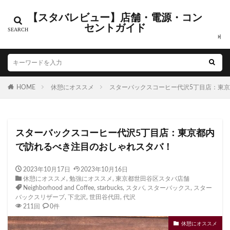
【スタバレビュー】店舗・電源・コン
カテゴリー
セントガイド
タグ
HOME
CIAL鶴見
休憩にオススメ
EXITMELSA
スターバックスコーヒー代沢5丁目店：東
GINZA SIX
Greener Stores
JINS
JR
JR南武線
JR西日本
KDDI
KITTE
LOUNGE&CAFE
スターバックスコーヒー代沢5丁目店：東京都内
MIYASHITA PARK
My フルーツ³ フラペチーノⓇ
で訪れるべき注目のおしゃれスタバ！
Neighborhood and Coffee
NEOPASA
Olive LOUNGE
OPA
Princi
SHARE LOUNGE
2023年10月17日
2023年10月16日
休憩にオススメ
,
勉強にオススメ
,
東京都世田谷区スタバ店舗
starbucks
STARBUCKS GINZA HOUSE
T-SITE
Neighborhood and Coffee
,
starbucks
,
スタバ
,
スターバックス
,
スター
Teavana
Think Lab
TSUTAYA
バックスリザーブ
,
下北沢
,
世田谷代田
,
代沢
211回
0件
TSUTAYA BOOKSTORE
TSUTAYABOOKSTORE
休憩にオススメ
あざみ野
おしゃれ
お台場
お茶の水