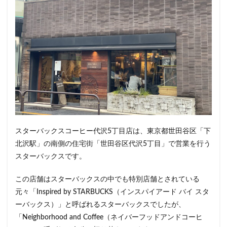
春日部
昭島
昭島駅
晴海
有楽町
有楽町ビル
有楽町駅
朝霞
朝霞駅
木場
未来屋書店
本川越駅
本郷三丁目
札幌
村上
東京
東京23区
東京ガーデンテラス紀尾井町
東京スカイツリー
東京ディズニーリゾート
東京ドームシティ
東京ビッグサイト
東京ミッドタウン
東京ミッドタウン八重洲
東京ミッドタウン日比谷
東京メトロ
東京メトロ半蔵門線
東京メトロ東西線
スターバックスコーヒー代沢5丁目店は、東京都世田谷区「下
東京メトロ銀座線
東京ワールドゲート
北沢駅」の南側の住宅街「世田谷区代沢5丁目」で営業を行う
東京国際フォーラム
東京理科大学
東京駅
スターバックスです。
東別院
東名高速
東名高速道路
東大
この店舗はスターバックスの中でも特別店舗とされている
東大宮
東小金井
東急
東急スクエア
元々「Inspired by STARBUCKS（インスパイアード バイ スタ
東急ツインズ
東急プラザ
東急世田谷線
ーバックス）」と呼ばれるスターバックスでしたが、
東急東横線
東急田園都市線
東急蒲田駅
「Neighborhood and Coffee（ネイバーフッドアンドコーヒ