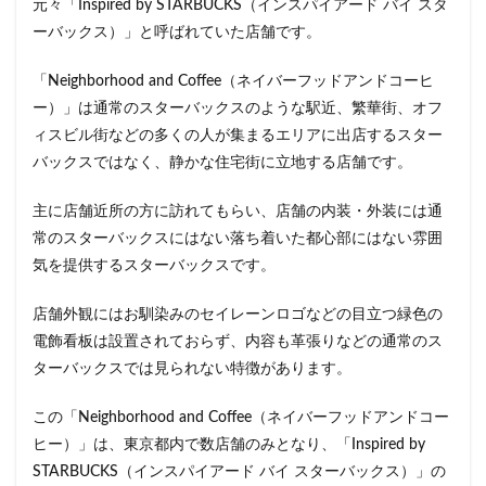
元々「Inspired by STARBUCKS（インスパイアード バイ スタ
限定店舗
難波駅
雷門
電源
ーバックス）」と呼ばれていた店舗です。
霞が関ビルディング
霞ヶ関
青山
青山一丁目
「Neighborhood and Coffee（ネイバーフッドアンドコーヒ
青梅
青梅インター
青葉区
青葉台
ー）」は通常のスターバックスのような駅近、繁華街、オフ
順天堂医院
順天堂大学
飯田橋
館林
ィスビル街などの多くの人が集まるエリアに出店するスター
馬車道
駅ナカ
駅ビル
駅直結
駅近
バックスではなく、静かな住宅街に立地する店舗です。
駅近カフェ
駒澤大学
高円寺
高坂
高尾
主に店舗近所の方に訪れてもらい、店舗の内装・外装には通
高島屋
高崎駅
高架下
高田
高田馬場
常のスターバックスにはない落ち着いた都心部にはない雰囲
高級住宅街
高輪ゲートウェイ
高輪ゲートウェイ駅
気を提供するスターバックスです。
高辻
高速道路
鳥浜
鶴ヶ峰
鶴ヶ島市
鶴見
鶴見駅
鹿嶋市
麹町
麻布十番
店舗外観にはお馴染みのセイレーンロゴなどの目立つ緑色の
電飾看板は設置されておらず、内容も革張りなどの通常のス
麻布台
麻布台ヒルズ
ターバックスでは見られない特徴があります。
検索
この「Neighborhood and Coffee（ネイバーフッドアンドコー
ヒー）」は、東京都内で数店舗のみとなり、「Inspired by
STARBUCKS（インスパイアード バイ スターバックス）」の