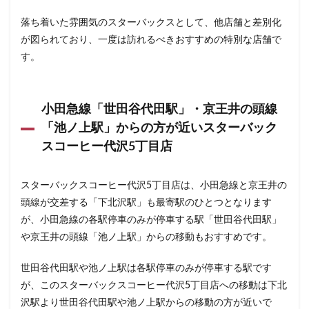
浜松城公園
浜松町
浜松駅
浜田山
浦和
落ち着いた雰囲気のスターバックスとして、他店舗と差別化
浦和駅
浦安
海浜幕張
海老名サービスエリア
が図られており、一度は訪れるべきおすすめの特別な店舗で
淡路町駅
深夜営業
深谷市
淵野辺
す。
清瀬駅
渋谷
渋谷サクラステージ
渋谷スクランブルスクエア
渋谷ストリーム
小田急線「世田谷代田駅」・京王井の頭線
渋谷パルコ
渋谷ヒカリエ
渋谷フクラス
「池ノ上駅」からの方が近いスターバック
渋谷マークシティ
渋谷駅
港北ミナモ
スコーヒー代沢5丁目店
港北東急
港南台
湘南
湘南台
湘南新宿ライン
溜池山王
溝の口
滑川町
スターバックスコーヒー代沢5丁目店は、小田急線と京王井の
熊谷
熊谷駅
熱海
熱田神宮
犬山市
頭線が交差する「下北沢駅」も最寄駅のひとつとなります
狭山市
王子
珍しい
環境
用賀
が、小田急線の各駅停車のみが停車する駅「世田谷代田駅」
田園調布
田町
田町タワー
田町駅
田端
や京王井の頭線「池ノ上駅」からの移動もおすすめです。
甲州街道
町田市
町田駅
病院
登戸
世田谷代田駅や池ノ上駅は各駅停車のみが停車する駅です
白金高輪
皇居
目白駅
目黒
目黒区
が、このスターバックスコーヒー代沢5丁目店への移動は下北
目黒駅
相模大野
相鉄
相鉄いずみ野線
沢駅より世田谷代田駅や池ノ上駅からの移動の方が近いで