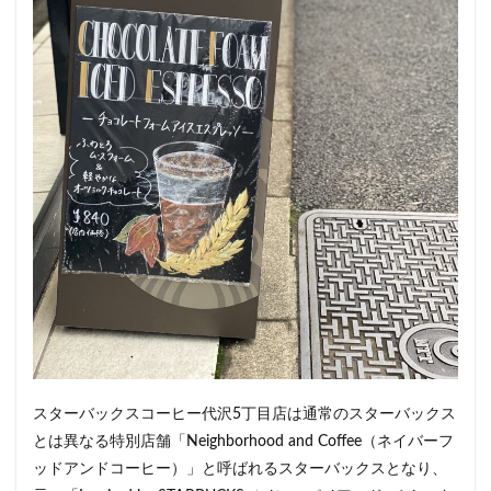
藤沢市
藤沢駅
蘇我
虎ノ門
虎ノ門ヒルズ
虎ノ門ヒルズステーションタワー
虎ノ門駅
表参道
西千葉
西友
西台
西国分寺
西新井
西新宿
西東京市
西武新宿線
西武新宿駅
西船橋
西船橋駅
調布
調布パルコ
調布駅
豊橋駅
豊洲
赤坂
赤坂インターシティAIR
赤坂サカス
赤坂溜池タワー
赤坂見附
赤羽
赤羽駅
越谷レイクタウン
足柄サービスエリア
路面店
辻堂駅
那覇
那覇空港
都営大江戸線
都営新宿線
都庁前駅
都立明治公園
都築パーキングエリア
酒々井
金山
金沢八景
金町
金町駅
銀座
銀座コリドー街
スターバックスコーヒー代沢5丁目店は通常のスターバックス
とは異なる特別店舗「Neighborhood and Coffee（ネイバーフ
銀座コリドー通り
錦糸町
錦糸町駅
鎌倉
ッドアンドコーヒー）」と呼ばれるスターバックスとなり、
鎌倉駅
閉店
関内
阿佐ヶ谷
阿佐ヶ谷駅