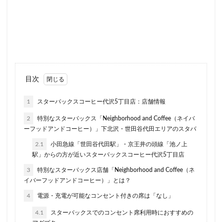
二子玉川公園
五反田
井の頭公園
京急
京急川崎駅
京急百貨店
京急鶴見駅
京成千葉駅
京橋
京橋エドグラン
京浜東北線
京王井の頭線
京王新線
京王線
仙川
代々木
代々木上原
代々木公園
代官山
代官山T-SITE
代沢
伊勢原
伏見
佐倉
目次
信濃町
元町・中華街
光が丘
入間川
1
スターバックスコーヒー代沢5丁目店：店舗情報
八千代緑が丘
八幡山
八王子駅
八重洲
2
特別なスターバックス「Neighborhood and Coffee（ネイバ
八重洲地下街
公園
六本木
六本木ヒルズ
ーフッドアンドコーヒー）」下北沢・世田谷代田エリアのスタバ
六本木一丁目
内幸町
再開発
勝どき
2.1
小田急線「世田谷代田駅」・京王井の頭線「池ノ上
勝どき駅
北区
北千住
北参道
北戸田
駅」からの方が近いスターバックスコーヒー代沢5丁目店
北谷町
千代田区
千歳烏山
千歳船橋
3
特別なスターバックス店舗「Neighborhood and Coffee（ネ
千葉中央駅
千葉公園
千葉市
千葉駅
イバーフッドアンドコーヒー）」とは？
千駄ヶ谷
半蔵門
半蔵門線
南与野
4
電源・充電が可能なコンセント付きの席は「なし」
南千住
南武線
南砂町
南船橋
南越谷
4.1
スターバックスでのコンセント席利用時におすすめの