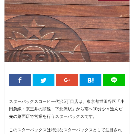
くまざわ書店
さいたま市
さいたま新都心
ささしまライブ
そごう千葉
そごう横浜
そよら横浜高田
たまプラーザ
つくば
つくばエクスプレス
つくば駅
にこにこテラス
ひばりヶ丘
ふじみ野
ふじみ野市
まとめ
みなとみらい
ゆめが丘
ゆめが丘ソラトス
ららぽーと
ららぽーと富士見
ららテラス
ららテラス川口
アウトレット
アトレ
アトレヴィ大塚
アトレ大森
アトレ川崎
アトレ新浦安
アピタテラス
アリオ
アリオ北砂
アリオ川口
アークヒルズ
イオン
スターバックスコーヒー代沢5丁目店は、東京都世田谷区「小
イオンモール
イオンモール上尾
イオンモール与野
田急線・京王井の頭線：下北沢駅」から南へ10分少々進んだ
イオンモール春日部
イオンモール津田沼
先の路面店で営業を行うスターバックスです。
イオンモール羽生
イオンレイクタウン
このスターバックスは特別なスターバックスとして注目され
イオン市川妙典
イオン板橋
イオン金沢八景