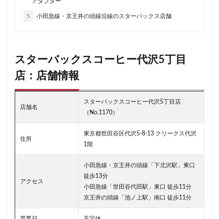
南越谷駅
原宿
吉祥寺
名古屋
名古屋市
アダプター
名古屋駅
名古屋高島屋
名鉄名古屋駅
5
小田急線・京王井の頭線沿線のスターバックス店舗
名鉄神宮前
名駅
和光
和光駅
品川駅
営業時間
四ツ谷
国体通り
国立競技場
スターバックスコーヒー代沢5丁目
国道124号線
国道1号線
国際通り
土呂
店：店舗情報
土浦
地下街
地下鉄
坂戸
外苑
外苑前
多摩ニュータウン
多摩境
大久保
スターバックスコーヒー代沢5丁目店
大井町
大人の街
大倉山
大和
大塚
店舗名
（No.1170）
大学
大学内の店舗
大学病院
大宮
大宮駅
大崎
大崎駅
大手町
大手町ビル
東京都世田谷区代沢5-8-13 クリークス代沢
住所
1階
大手町プレイス
大手町駅
大森
大森駅
大泉学園
大津通
大船
大船駅
大門
小田急線・京王井の頭線「下北沢駅」東口
徒歩13分
大阪高島屋
天王町
太田市
奥沢
妙典
アクセス
小田急線「世田谷代田駅」東口 徒歩11分
学園の森
学芸大学駅
富士市
富岡
京王井の頭線「池ノ上駅」南口 徒歩11分
富岡バイパス
富里
小作
小山
小岩
営業日
不定休