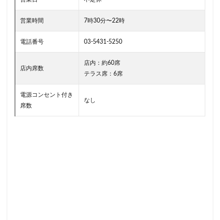
小川町
小川町駅
小平市
小手指
小田原駅
小田急
小田急百貨店
山手通り
営業時間
7時30分〜22時
岡崎市
川口
川口駅
川島町
電話番号
03-5431-5250
川崎ルフロン
川崎駅
川越
川越市
川越駅
市ヶ谷
市ヶ谷駅
市川駅
店内：約60席
店内席数
テラス席：6席
帝京大学
幕張豊砂
平塚駅
年末年始
広い
広いカフェ
広尾
府中本町駅
電源コンセント付き
なし
府中競馬場駅
府中駅
弥生台
御徒町
席数
御成門
御茶ノ水
御茶ノ水ソラシティ
志木
志木駅
志茂
恵比寿
恵比寿ガーデンプレイス
恵比寿駅
恵那峡
愛宕ヒルズ
慶應義塾大学病院
成城
成城学園前
成増
成増駅
成田空港
成田空港第1ターミナル
戸塚
戸塚駅
戸田公園
戸田市
所沢市
所沢駅
手話
押上
持ち帰り
改札内