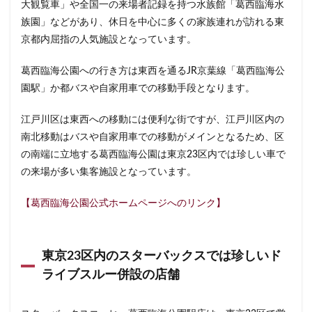
大観覧車」や全国一の来場者記録を持つ水族館「葛西臨海水
浜松城公園
浜松町
浜松駅
浜田山
浦和
族園」などがあり、休日を中心に多くの家族連れが訪れる東
浦和駅
浦安
海浜幕張
海老名サービスエリア
京都内屈指の人気施設となっています。
淡路町駅
深夜営業
深谷市
淵野辺
葛西臨海公園への行き方は東西を通るJR京葉線「葛西臨海公
清瀬駅
渋谷
渋谷サクラステージ
園駅」か都バスや自家用車での移動手段となります。
渋谷スクランブルスクエア
渋谷ストリーム
渋谷パルコ
渋谷ヒカリエ
渋谷フクラス
江戸川区は東西への移動には便利な街ですが、江戸川区内の
渋谷マークシティ
渋谷駅
港北ミナモ
南北移動はバスや自家用車での移動がメインとなるため、区
の南端に立地する葛西臨海公園は東京23区内では珍しい車で
港北東急
港南台
湘南
湘南台
の来場が多い集客施設となっています。
湘南新宿ライン
溜池山王
溝の口
滑川町
熊谷
熊谷駅
熱海
熱田神宮
犬山市
【葛西臨海公園公式ホームページへのリンク】
狭山市
王子
珍しい
環境
用賀
田園調布
田町
田町タワー
田町駅
田端
東京23区内のスターバックスでは珍しいド
甲州街道
町田市
町田駅
病院
登戸
ライブスルー併設の店舗
白金高輪
皇居
目白駅
目黒
目黒区
目黒駅
相模大野
相鉄
相鉄いずみ野線