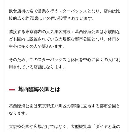
東戸塚
東松山
東武東上線
東武百貨店
飲食店街の端で営業を行うスターバックスとなり、店内は比
東武練馬
東池袋
東海道新幹線
東葉高速鉄道
較的広く約70席ほどの席が設置されています。
東銀座
東雲
松戸駅
板橋区
柏
柏の葉キャンパス
柏駅
柏高島屋
栄
隣接する東京都内の人気集客施設：葛西臨海公園は水族館な
桜木町
桶川市
梅ヶ丘
森林公園
横浜
ども園内に設置されている大規模な都市公園となり、休日を
中心に多くの人で賑わいます。
横浜ビジネスパーク
横浜ベイサイド
横浜ポルタ
横浜モアーズ
横浜市
横浜市役所
横浜駅
そのため、このスターバックスも休日を中心に多くの人に利
横須賀
横須賀中央
横須賀線
歌舞伎町
用されている店舗になります。
武蔵中原
武蔵境
武蔵小山
武蔵小杉
武蔵小杉病院
武蔵村山
武蔵浦和
武蔵溝ノ口
葛西臨海公園とは
水道橋
永田町
汐入
汐留
汐留シティセンター
江戸川区
江東区
池上駅
葛西臨海公園は東京都江戸川区の南端に立地する都市公園と
池尻大橋
池袋
池袋東口
池袋西口
なります。
池袋駅
津田沼
流山おおたかの森
浅草
大規模公園や広場だけではなく、大型観覧車「ダイヤと花の
浜名湖
浜名湖サービスエリア
浜松