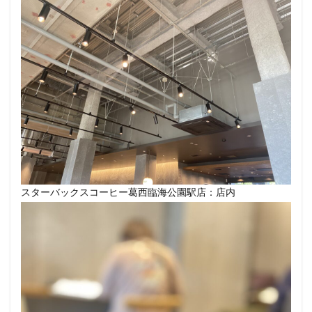
改札外
文化村
新三郷
新丸ビル
新商品
新大久保
新大阪
新大阪駅
新宿
新宿グリーンタワービル
新宿マインズタワー
新宿マルイ
新宿三丁目
新宿御苑
新宿御苑前
新宿西口
新宿野村ビル
新宿駅
新小岩
新幹線
新座市
新御茶ノ水
新杉田
新東名高速道路
新横浜
新橋
新橋駅
新津田沼
新浦安
新百合ヶ丘
新綱島
新越谷
新越谷駅
新青梅街道
新高島
日吉
日本テレビ
日本初店舗
日本医科大学
スターバックスコーヒー葛西臨海公園駅店：店内
日本医科大学付属病院
日本大学板橋病院
日本橋
日本橋高島屋
日比谷
日比谷シティ
日比谷公園
日比谷駅
日産
日産グローバル本社ギャラリー
日野市
早稲田
旭橋
明大前
明治大学
明治神宮前
星川