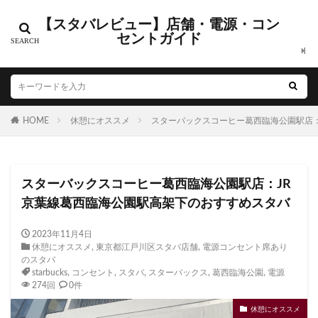
【スタバレビュー】店舗・電源・コン
カテゴリー
セントガイド
タグ
HOME
CIAL鶴見
休憩にオススメ
EXITMELSA
スターバックスコーヒー葛西臨海公園駅店：
GINZA SIX
Greener Stores
JINS
JR
JR南武線
JR西日本
KDDI
KITTE
LOUNGE&CAFE
スターバックスコーヒー葛西臨海公園駅店：JR
MIYASHITA PARK
My フルーツ³ フラペチーノⓇ
京葉線葛西臨海公園駅高架下のおすすめスタバ
Neighborhood and Coffee
NEOPASA
Olive LOUNGE
OPA
Princi
SHARE LOUNGE
2023年11月4日
休憩にオススメ
,
東京都江戸川区スタバ店舗
,
電源コンセント席あり
starbucks
STARBUCKS GINZA HOUSE
T-SITE
のスタバ
Teavana
Think Lab
TSUTAYA
starbucks
,
コンセント
,
スタバ
,
スターバックス
,
葛西臨海公園
,
電源
274回
0件
TSUTAYA BOOKSTORE
TSUTAYABOOKSTORE
休憩にオススメ
あざみ野
おしゃれ
お台場
お茶の水