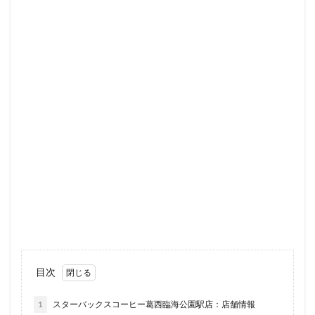
ラスカ熱海
ラゾーナ川崎
ララガーデン
リージョナルランドマークストア
ルミネ横浜
ルミネ池袋
ルミネ立川
一覧
三ツ境
三井アウトレットパーク
三井住友銀行
三田
三田駅
三菱ビル
三越前
三軒茶屋
三鷹市
三鷹駅
上大岡
上尾市
上智大学
上野
上野公園
上野御徒町
上野駅
下北沢
下高井戸
世田谷代田
世田谷区
中央区
中央大学
中央林間
中央自動車道
中央道
中山
中目黒
中野
中野坂上
中野駅
丸の内
丸の内オアゾ
丸の内パークビル
丸の内ビル
丸ビル
久喜
目次
久喜市
久喜駅
久屋大通
九段下
亀戸
亀有
二俣川
二子玉川
二子玉川ライズ
1
スターバックスコーヒー葛西臨海公園駅店：店舗情報