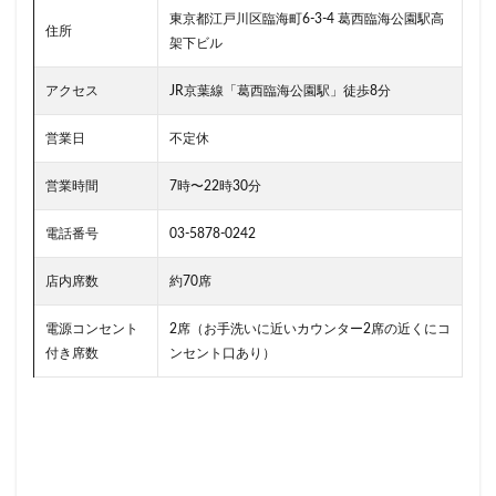
南越谷駅
原宿
吉祥寺
名古屋
名古屋市
東京都江戸川区臨海町6-3-4 葛西臨海公園駅高
住所
名古屋駅
名古屋高島屋
名鉄名古屋駅
架下ビル
名鉄神宮前
名駅
和光
和光駅
品川駅
アクセス
JR京葉線「葛西臨海公園駅」徒歩8分
営業時間
四ツ谷
国体通り
国立競技場
国道124号線
国道1号線
国際通り
土呂
営業日
不定休
土浦
地下街
地下鉄
坂戸
外苑
営業時間
7時〜22時30分
外苑前
多摩ニュータウン
多摩境
大久保
電話番号
03-5878-0242
大井町
大人の街
大倉山
大和
大塚
大学
大学内の店舗
大学病院
大宮
店内席数
約70席
大宮駅
大崎
大崎駅
大手町
大手町ビル
電源コンセント
2席（お手洗いに近いカウンター2席の近くにコ
大手町プレイス
大手町駅
大森
大森駅
付き席数
ンセント口あり）
大泉学園
大津通
大船
大船駅
大門
大阪高島屋
天王町
太田市
奥沢
妙典
学園の森
学芸大学駅
富士市
富岡
富岡バイパス
富里
小作
小山
小岩