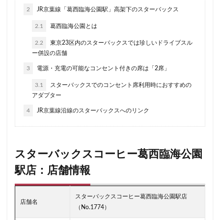
二子玉川公園
五反田
井の頭公園
京急
2
JR京葉線「葛西臨海公園駅」高架下のスターバックス
京急川崎駅
京急百貨店
京急鶴見駅
2.1
葛西臨海公園とは
京成千葉駅
京橋
京橋エドグラン
京浜東北線
2.2
東京23区内のスターバックスでは珍しいドライブスル
京王井の頭線
京王新線
京王線
仙川
ー併設の店舗
代々木
代々木上原
代々木公園
代官山
3
電源・充電の可能なコンセント付きの席は「2席」
代官山T-SITE
代沢
伊勢原
伏見
佐倉
3.1
スターバックスでのコンセント席利用時におすすめの
信濃町
元町・中華街
光が丘
入間川
アダプター
八千代緑が丘
八幡山
八王子駅
八重洲
4
JR京葉線沿線のスターバックスへのリンク
八重洲地下街
公園
六本木
六本木ヒルズ
六本木一丁目
内幸町
再開発
勝どき
勝どき駅
北区
北千住
北参道
北戸田
スターバックスコーヒー葛西臨海公園
北谷町
千代田区
千歳烏山
千歳船橋
駅店：店舗情報
千葉中央駅
千葉公園
千葉市
千葉駅
千駄ヶ谷
半蔵門
半蔵門線
南与野
スターバックスコーヒー葛西臨海公園駅店
店舗名
南千住
南武線
南砂町
南船橋
南越谷
（No.1774）