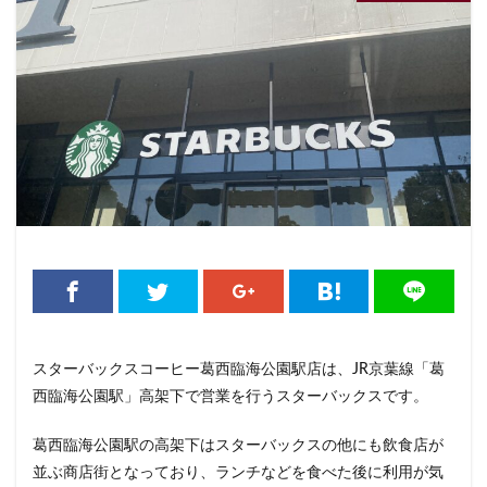
くまざわ書店
さいたま市
さいたま新都心
ささしまライブ
そごう千葉
そごう横浜
そよら横浜高田
たまプラーザ
つくば
つくばエクスプレス
つくば駅
にこにこテラス
ひばりヶ丘
ふじみ野
ふじみ野市
まとめ
みなとみらい
ゆめが丘
ゆめが丘ソラトス
ららぽーと
ららぽーと富士見
ららテラス
ららテラス川口
アウトレット
アトレ
アトレヴィ大塚
アトレ大森
アトレ川崎
アトレ新浦安
アピタテラス
アリオ
アリオ北砂
アリオ川口
アークヒルズ
イオン
スターバックスコーヒー葛西臨海公園駅店は、JR京葉線「葛
イオンモール
イオンモール上尾
イオンモール与野
西臨海公園駅」高架下で営業を行うスターバックスです。
イオンモール春日部
イオンモール津田沼
葛西臨海公園駅の高架下はスターバックスの他にも飲食店が
イオンモール羽生
イオンレイクタウン
並ぶ商店街となっており、ランチなどを食べた後に利用が気
イオン市川妙典
イオン板橋
イオン金沢八景