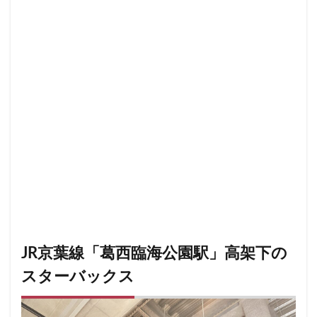
小川町
小川町駅
小平市
小手指
小田原駅
小田急
小田急百貨店
山手通り
岡崎市
川口
川口駅
川島町
川崎ルフロン
川崎駅
川越
川越市
川越駅
市ヶ谷
市ヶ谷駅
市川駅
帝京大学
幕張豊砂
平塚駅
年末年始
広い
広いカフェ
広尾
府中本町駅
府中競馬場駅
府中駅
弥生台
御徒町
御成門
御茶ノ水
御茶ノ水ソラシティ
志木
志木駅
志茂
恵比寿
恵比寿ガーデンプレイス
恵比寿駅
恵那峡
愛宕ヒルズ
慶應義塾大学病院
成城
成城学園前
成増
JR京葉線「葛西臨海公園駅」高架下の
成増駅
成田空港
成田空港第1ターミナル
スターバックス
戸塚
戸塚駅
戸田公園
戸田市
所沢市
所沢駅
手話
押上
持ち帰り
改札内