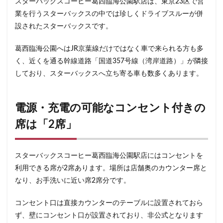
スターバックスコーヒー葛西臨海公園駅店は、東京23区で営
石神井公園
研究学園
碑文谷
祐天寺
業を行うスターバックスの中では珍しくドライブスルーが併
神之池緑地公園
神保町
神宮前
神栖
設されたスターバックスです。
神栖市
神楽坂
神田駅
神谷町
福生市
葛西臨海公園へはJR京葉線だけではなく車で来られる方も多
福生駅
秋葉原
秋葉原駅
稲城
穴場
く、近くを通る幹線道路「国道357号線（湾岸道路）」が隣接
立川
立川伊勢丹
立川駅
竹ノ塚
竹橋
しており、スターバックスへ立ち寄る車も数多くあります。
第1ターミナル
第三京浜
笹塚
笹塚駅
築地
築地本願寺
籠原
紀尾井町
経堂
電源・充電の可能なコンセント付きの
綱島
綱島駅
総武線
練馬駅
缶コーヒー
席は「2席」
羽村市
羽生
羽生市
羽田空港
習志野市
聖路加国際病院
自由が丘
自由が丘駅
舞浜
スターバックスコーヒー葛西臨海公園駅店にはコンセントを
船橋
船橋駅
芝大門
芝浦
芦花公園
利用できる席が2席あります。場所は店舗奥のカウンター席と
花園
若葉
茅ヶ崎
茅場町
茗荷谷
なり、お手洗いに近い席2席分です。
草加駅
荒川区
荻窪
葉山
葛西
葛西臨海公園
葛飾区
蒲田駅
蓮根
コンセント口は直接カウンターのテーブルに設置されておら
ず、壁にコンセント口が設置されており、非公式となります
蓮田サービスエリア
蔦屋家電
蔦屋書店
藤沢