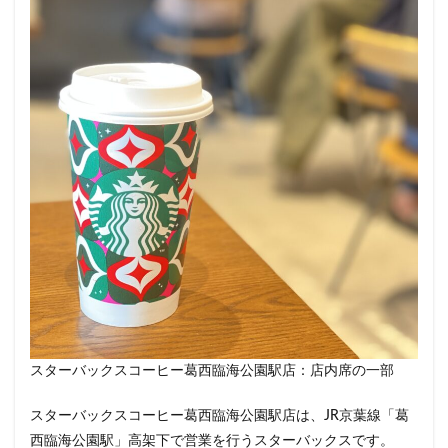
春日部
昭島
昭島駅
晴海
有楽町
有楽町ビル
有楽町駅
朝霞
朝霞駅
木場
未来屋書店
本川越駅
本郷三丁目
札幌
村上
東京
東京23区
東京ガーデンテラス紀尾井町
東京スカイツリー
東京ディズニーリゾート
東京ドームシティ
東京ビッグサイト
東京ミッドタウン
東京ミッドタウン八重洲
東京ミッドタウン日比谷
東京メトロ
東京メトロ半蔵門線
東京メトロ東西線
東京メトロ銀座線
東京ワールドゲート
東京国際フォーラム
東京理科大学
東京駅
東別院
東名高速
東名高速道路
東大
東大宮
東小金井
東急
東急スクエア
スターバックスコーヒー葛西臨海公園駅店：店内席の一部
東急ツインズ
東急プラザ
東急世田谷線
スターバックスコーヒー葛西臨海公園駅店は、JR京葉線「葛
東急東横線
東急田園都市線
東急蒲田駅
西臨海公園駅」高架下で営業を行うスターバックスです。