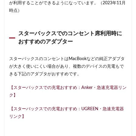
が利用することができるようになっています。（2023年11月
藤沢市
藤沢駅
蘇我
虎ノ門
時点）
虎ノ門ヒルズ
虎ノ門ヒルズステーションタワー
虎ノ門駅
表参道
西千葉
西友
西台
西国分寺
西新井
西新宿
西東京市
スターバックスでのコンセント席利用時に
おすすめのアダプター
西武新宿線
西武新宿駅
西船橋
西船橋駅
調布
調布パルコ
調布駅
豊橋駅
豊洲
スターバックスのコンセントはMacBookなどの純正アダプタ
赤坂
赤坂インターシティAIR
赤坂サカス
が大きく使いにくい場合があり、複数のデバイスの充電もで
赤坂溜池タワー
赤坂見附
赤羽
赤羽駅
きる下記のアダプタがおすすめです。
越谷レイクタウン
足柄サービスエリア
路面店
辻堂駅
那覇
那覇空港
都営大江戸線
【スターバックスでの充電おすすめ：Anker・急速充電器リン
ク】
都営新宿線
都庁前駅
都立明治公園
都築パーキングエリア
酒々井
金山
金沢八景
【スターバックスでの充電おすすめ：UGREEN・急速充電器
金町
金町駅
銀座
銀座コリドー街
リンク】
銀座コリドー通り
錦糸町
錦糸町駅
鎌倉
鎌倉駅
閉店
関内
阿佐ヶ谷
阿佐ヶ谷駅