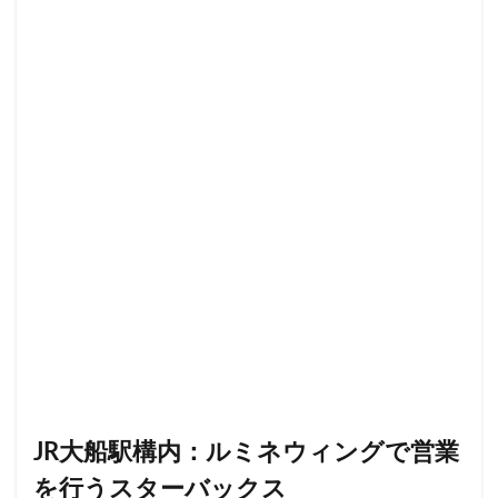
小川町
小川町駅
小平市
小手指
小田原駅
小田急
小田急百貨店
山手通り
岡崎市
川口
川口駅
川島町
川崎ルフロン
川崎駅
川越
川越市
川越駅
市ヶ谷
市ヶ谷駅
市川駅
帝京大学
幕張豊砂
平塚駅
年末年始
広い
広いカフェ
広尾
府中本町駅
府中競馬場駅
府中駅
弥生台
御徒町
御成門
御茶ノ水
御茶ノ水ソラシティ
志木
志木駅
志茂
恵比寿
恵比寿ガーデンプレイス
恵比寿駅
恵那峡
愛宕ヒルズ
慶應義塾大学病院
成城
成城学園前
成増
成増駅
成田空港
成田空港第1ターミナル
戸塚
戸塚駅
戸田公園
戸田市
所沢市
JR大船駅構内：ルミネウィングで営業
所沢駅
手話
押上
持ち帰り
改札内
を行うスターバックス