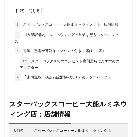
二子玉川公園
五反田
井の頭公園
京急
京急川崎駅
京急百貨店
京急鶴見駅
目次
京成千葉駅
京橋
京橋エドグラン
京浜東北線
1
スターバックスコーヒー大船ルミネウィング店：店舗情報
京王井の頭線
京王新線
京王線
仙川
2
JR大船駅構内：ルミネウィングで営業を行うスターバック
代々木
代々木上原
代々木公園
代官山
ス
代官山T-SITE
代沢
伊勢原
伏見
佐倉
3
電源・充電が可能なコンセント付きの席は「8席」
信濃町
元町・中華街
光が丘
入間川
3.1
スターバックスでのコンセント席利用時におすすめの
八千代緑が丘
八幡山
八王子駅
八重洲
アダプター
八重洲地下街
公園
六本木
六本木ヒルズ
4
JR東海道線・横須賀線沿線のおすすめスターバックス
六本木一丁目
内幸町
再開発
勝どき
勝どき駅
北区
北千住
北参道
北戸田
北谷町
千代田区
千歳烏山
千歳船橋
スターバックスコーヒー大船ルミネウ
千葉中央駅
千葉公園
千葉市
千葉駅
ィング店：店舗情報
千駄ヶ谷
半蔵門
半蔵門線
南与野
南千住
南武線
南砂町
南船橋
南越谷
店舗名
スターバックスコーヒー大船ルミネウィング店