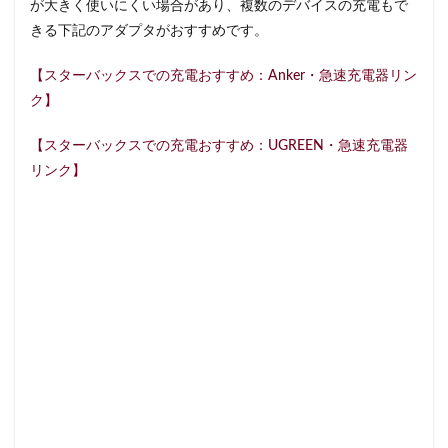
が大きく使いにくい場合があり、複数のデバイスの充電もで
藤沢市
藤沢駅
蘇我
虎ノ門
きる下記のアダプタがおすすめです。
虎ノ門ヒルズ
虎ノ門ヒルズステーションタワー
【スターバックスでの充電おすすめ：Anker・急速充電器リン
虎ノ門駅
表参道
西千葉
西友
西台
ク】
西国分寺
西新井
西新宿
西東京市
西武新宿線
西武新宿駅
西船橋
西船橋駅
【スターバックスでの充電おすすめ：UGREEN・急速充電器
調布
調布パルコ
調布駅
豊橋駅
豊洲
リンク】
赤坂
赤坂インターシティAIR
赤坂サカス
赤坂溜池タワー
赤坂見附
赤羽
赤羽駅
越谷レイクタウン
足柄サービスエリア
路面店
辻堂駅
那覇
那覇空港
都営大江戸線
都営新宿線
都庁前駅
都立明治公園
都築パーキングエリア
酒々井
金山
金沢八景
金町
金町駅
銀座
銀座コリドー街
銀座コリドー通り
錦糸町
錦糸町駅
鎌倉
鎌倉駅
閉店
関内
阿佐ヶ谷
阿佐ヶ谷駅