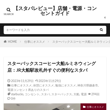
【スタバレビュー】店舗・電源・コン
カテゴリー
セントガイド
タグ
HOME
CIAL鶴見
仕事にオススメ
EXITMELSA
スターバックスコーヒー大船ルミネウィング
GINZA SIX
Greener Stores
JINS
JR
JR南武線
JR西日本
KDDI
KITTE
LOUNGE&CAFE
スターバックスコーヒー大船ルミネウィング
MIYASHITA PARK
My フルーツ³ フラペチーノⓇ
店：JR大船駅改札外すぐの便利なスタバ
Neighborhood and Coffee
NEOPASA
Olive LOUNGE
OPA
Princi
SHARE LOUNGE
2023年11月29日
2023年11月29日
仕事にオススメ
,
休憩にオススメ
,
勉強にオススメ
,
神奈川県鎌倉市
,
starbucks
STARBUCKS GINZA HOUSE
T-SITE
電源コンセント席ありのスタバ
Teavana
Think Lab
TSUTAYA
starbucks
,
コンセント
,
スタバ
,
スターバックス
,
大船
,
電源
294回
0件
TSUTAYA BOOKSTORE
TSUTAYABOOKSTORE
仕事にオススメ
あざみ野
おしゃれ
お台場
お茶の水