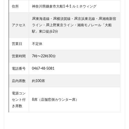
南越谷駅
原宿
吉祥寺
名古屋
名古屋市
住所
神奈川県鎌倉市大船1-4-1 ルミネウィング
名古屋駅
名古屋高島屋
名鉄名古屋駅
名鉄神宮前
名駅
和光
和光駅
品川駅
JR東海道線・JR横須賀線・JR京浜東北線・JR湘南新宿
アクセス
ライン・JR上野東京ライン・湘南モノレール「大船
営業時間
四ツ谷
国体通り
国立競技場
駅」東口徒歩2分
国道124号線
国道1号線
国際通り
土呂
土浦
地下街
地下鉄
坂戸
外苑
営業日
不定休
外苑前
多摩ニュータウン
多摩境
大久保
営業時間
7時〜22時30分
大井町
大人の街
大倉山
大和
大塚
電話番号
0467-48-5081
大学
大学内の店舗
大学病院
大宮
大宮駅
大崎
大崎駅
大手町
大手町ビル
店内席数
約100席
大手町プレイス
大手町駅
大森
大森駅
電源コン
大泉学園
大津通
大船
大船駅
大門
セント付
8席（店舗窓側カウンター席）
大阪高島屋
天王町
太田市
奥沢
妙典
き席数
学園の森
学芸大学駅
富士市
富岡
富岡バイパス
富里
小作
小山
小岩