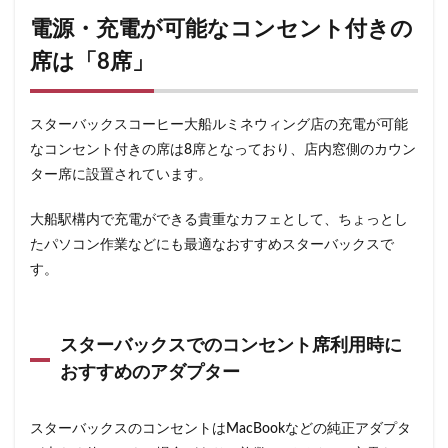
石神井公園
研究学園
碑文谷
祐天寺
電源・充電が可能なコンセント付きの
神之池緑地公園
神保町
神宮前
神栖
席は「8席」
神栖市
神楽坂
神田駅
神谷町
福生市
福生駅
秋葉原
秋葉原駅
稲城
穴場
スターバックスコーヒー大船ルミネウィング店の充電が可能
立川
立川伊勢丹
立川駅
竹ノ塚
竹橋
なコンセント付きの席は8席となっており、店内窓側のカウン
第1ターミナル
第三京浜
笹塚
笹塚駅
ター席に設置されています。
築地
築地本願寺
籠原
紀尾井町
経堂
大船駅構内で充電ができる貴重なカフェとして、ちょっとし
綱島
綱島駅
総武線
練馬駅
缶コーヒー
たパソコン作業などにも最適なおすすめスターバックスで
羽村市
羽生
羽生市
羽田空港
習志野市
す。
聖路加国際病院
自由が丘
自由が丘駅
舞浜
船橋
船橋駅
芝大門
芝浦
芦花公園
スターバックスでのコンセント席利用時に
花園
若葉
茅ヶ崎
茅場町
茗荷谷
おすすめのアダプター
草加駅
荒川区
荻窪
葉山
葛西
葛西臨海公園
葛飾区
蒲田駅
蓮根
スターバックスのコンセントはMacBookなどの純正アダプタ
蓮田サービスエリア
蔦屋家電
蔦屋書店
藤沢