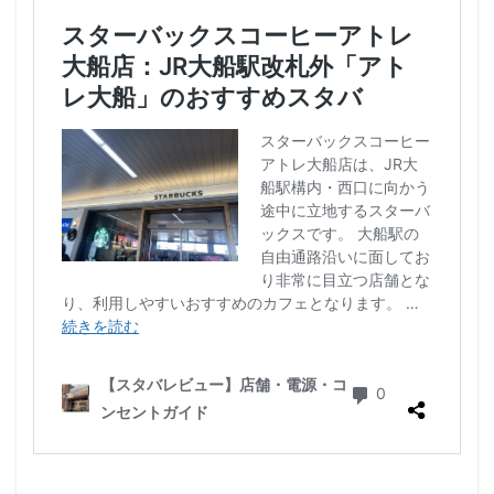
浜松城公園
浜松町
浜松駅
浜田山
浦和
浦和駅
浦安
海浜幕張
海老名サービスエリア
淡路町駅
深夜営業
深谷市
淵野辺
清瀬駅
渋谷
渋谷サクラステージ
渋谷スクランブルスクエア
渋谷ストリーム
渋谷パルコ
渋谷ヒカリエ
渋谷フクラス
渋谷マークシティ
渋谷駅
港北ミナモ
港北東急
港南台
湘南
湘南台
湘南新宿ライン
溜池山王
溝の口
滑川町
熊谷
熊谷駅
熱海
熱田神宮
犬山市
狭山市
王子
珍しい
環境
用賀
田園調布
田町
田町タワー
田町駅
田端
甲州街道
町田市
町田駅
病院
登戸
白金高輪
皇居
目白駅
目黒
目黒区
目黒駅
相模大野
相鉄
相鉄いずみ野線