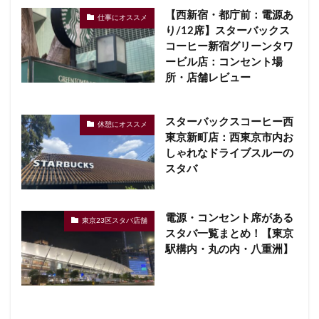
【西新宿・都庁前：電源あ
仕事にオススメ
り/12席】スターバックス
コーヒー新宿グリーンタワ
ービル店：コンセント場
所・店舗レビュー
スターバックスコーヒー西
休憩にオススメ
東京新町店：西東京市内お
しゃれなドライブスルーの
スタバ
電源・コンセント席がある
東京23区スタバ店舗
スタバ一覧まとめ！【東京
駅構内・丸の内・八重洲】