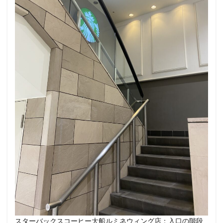
春日部
昭島
昭島駅
晴海
有楽町
有楽町ビル
有楽町駅
朝霞
朝霞駅
木場
未来屋書店
本川越駅
本郷三丁目
札幌
村上
東京
東京23区
東京ガーデンテラス紀尾井町
東京スカイツリー
東京ディズニーリゾート
東京ドームシティ
東京ビッグサイト
東京ミッドタウン
東京ミッドタウン八重洲
東京ミッドタウン日比谷
東京メトロ
東京メトロ半蔵門線
東京メトロ東西線
東京メトロ銀座線
東京ワールドゲート
東京国際フォーラム
東京理科大学
東京駅
東別院
東名高速
東名高速道路
東大
東大宮
東小金井
東急
東急スクエア
東急ツインズ
東急プラザ
東急世田谷線
東急東横線
東急田園都市線
東急蒲田駅
スターバックスコーヒー大船ルミネウィング店：入口の階段