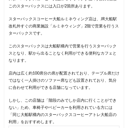
東戸塚
東松山
東武東上線
東武百貨店
このスターバックスには入口が2箇所あります。
東武練馬
東池袋
東海道新幹線
東葉高速鉄道
スターバックスコーヒー大船ルミネウィング店は、JR大船駅
東銀座
東雲
松戸駅
板橋区
柏
改札外すぐの商業施設「ルミネウィング」2階で営業を行うス
柏の葉キャンパス
柏駅
柏高島屋
栄
ターバックスです。
桜木町
桶川市
梅ヶ丘
森林公園
横浜
横浜ビジネスパーク
横浜ベイサイド
横浜ポルタ
このスターバックスは大船駅構内で営業を行うスターバック
スとなり、駅から出ることなく利用ができる便利なカフェと
横浜モアーズ
横浜市
横浜市役所
横浜駅
なります。
横須賀
横須賀中央
横須賀線
歌舞伎町
武蔵中原
武蔵境
武蔵小山
武蔵小杉
店内は広く約100席分の席が配置されており、テーブル席だけ
武蔵小杉病院
武蔵村山
武蔵浦和
武蔵溝ノ口
ではなく一人掛けのソファー席なども設置されており、気分
に合わせて利用ができる店舗になっています。
水道橋
永田町
汐入
汐留
汐留シティセンター
江戸川区
江東区
池上駅
しかし、この店舗は「階段のみでしか店内に行くことができ
池尻大橋
池袋
池袋東口
池袋西口
ない」ため、車椅子やベビーカーを利用されている方には
池袋駅
津田沼
流山おおたかの森
浅草
「同じ大船駅構内のスターバックスコーヒーアトレ大船店の
利用」をおすすめします。
浜名湖
浜名湖サービスエリア
浜松