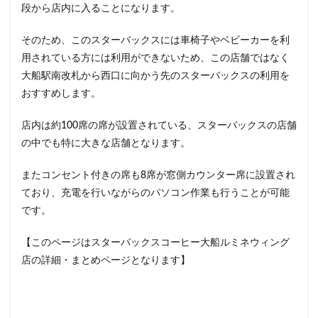
段から店内に入ることになります。
イクスピアリ
イグジットメルサ
イタリアンベーカリー
イトーヨーカドー
イーアス
そのため、このスターバックスには車椅子やベビーカーを利
用されている方には利用ができないため、この店舗ではなく
エキア
エキア竹ノ塚
エキナカ
エキュート
大船駅南改札から西口に向かう先のスターバックスの利用を
エキュート上野
エキュート立川
エキュート赤羽
おすすめします。
エトモ池上
エミオ練馬
オススメ店舗
オートバックス
カインズ
カインズホーム
店内は約100席の席が設置されている、スターバックスの店舗
の中でも特に大きな店舗となります。
カフェ
ギンザシックス
クイーンズスクエア
グランスタ
グランスタ東京
グランデュオ立川
またコンセント付きの席も8席が窓側カウンター席に設置され
コクーンシティ
コレド室町
コレド室町テラス
ており、充電を行いながらのパソコン作業も行うことが可能
コンセント
コースカベイサイド
サンケイビル
です。
サンシャインシティ
サービスエリア
【このページはスターバックスコーヒー大船ルミネウィング
シモキタエキウエ
シャポー
シャポー新小岩
店の詳細・まとめページとなります】
ジョイナス
スタバ
スタバ1号店
スターバックス
スターバックス ティー＆カフェ
スターバックスギンザハウス
スターバックスリザーブ