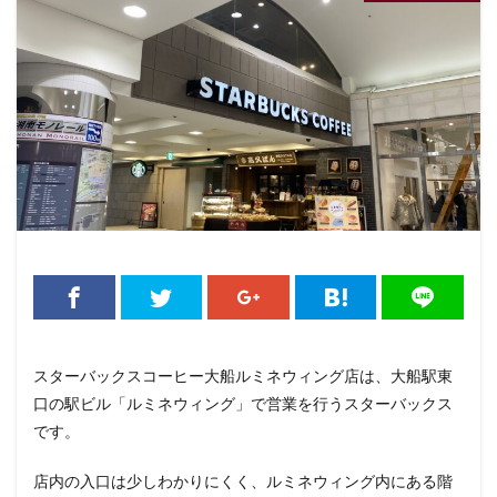
くまざわ書店
さいたま市
さいたま新都心
ささしまライブ
そごう千葉
そごう横浜
そよら横浜高田
たまプラーザ
つくば
つくばエクスプレス
つくば駅
にこにこテラス
ひばりヶ丘
ふじみ野
ふじみ野市
まとめ
みなとみらい
ゆめが丘
ゆめが丘ソラトス
ららぽーと
ららぽーと富士見
ららテラス
ららテラス川口
アウトレット
アトレ
アトレヴィ大塚
アトレ大森
アトレ川崎
アトレ新浦安
アピタテラス
アリオ
アリオ北砂
アリオ川口
アークヒルズ
イオン
スターバックスコーヒー大船ルミネウィング店は、大船駅東
イオンモール
イオンモール上尾
イオンモール与野
口の駅ビル「ルミネウィング」で営業を行うスターバックス
イオンモール春日部
イオンモール津田沼
です。
イオンモール羽生
イオンレイクタウン
店内の入口は少しわかりにくく、ルミネウィング内にある階
イオン市川妙典
イオン板橋
イオン金沢八景