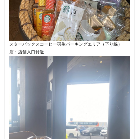
改札外
文化村
新三郷
新丸ビル
新商品
新大久保
新大阪
新大阪駅
新宿
新宿グリーンタワービル
新宿マインズタワー
新宿マルイ
新宿三丁目
新宿御苑
新宿御苑前
新宿西口
新宿野村ビル
新宿駅
新小岩
スターバックスコーヒー羽生パーキングエリア（下り線）
新幹線
新座市
新御茶ノ水
新杉田
店：店舗入口付近
新東名高速道路
新横浜
新橋
新橋駅
新津田沼
新浦安
新百合ヶ丘
新綱島
新越谷
新越谷駅
新青梅街道
新高島
日吉
日本テレビ
日本初店舗
日本医科大学
日本医科大学付属病院
日本大学板橋病院
日本橋
日本橋高島屋
日比谷
日比谷シティ
日比谷公園
日比谷駅
日産
日産グローバル本社ギャラリー
日野市
早稲田
旭橋
明大前
明治大学
明治神宮前
星川