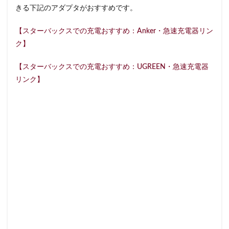
石神井公園
研究学園
碑文谷
祐天寺
きる下記のアダプタがおすすめです。
神之池緑地公園
神保町
神宮前
神栖
【スターバックスでの充電おすすめ：Anker・急速充電器リン
神栖市
神楽坂
神田駅
神谷町
福生市
ク】
福生駅
秋葉原
秋葉原駅
稲城
穴場
【スターバックスでの充電おすすめ：UGREEN・急速充電器
立川
立川伊勢丹
立川駅
竹ノ塚
竹橋
リンク】
第1ターミナル
第三京浜
笹塚
笹塚駅
築地
築地本願寺
籠原
紀尾井町
経堂
綱島
綱島駅
総武線
練馬駅
缶コーヒー
羽村市
羽生
羽生市
羽田空港
習志野市
聖路加国際病院
自由が丘
自由が丘駅
舞浜
船橋
船橋駅
芝大門
芝浦
芦花公園
花園
若葉
茅ヶ崎
茅場町
茗荷谷
草加駅
荒川区
荻窪
葉山
葛西
葛西臨海公園
葛飾区
蒲田駅
蓮根
蓮田サービスエリア
蔦屋家電
蔦屋書店
藤沢