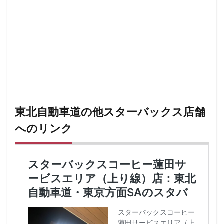
藤沢市
藤沢駅
蘇我
虎ノ門
虎ノ門ヒルズ
虎ノ門ヒルズステーションタワー
虎ノ門駅
表参道
西千葉
西友
西台
西国分寺
西新井
西新宿
西東京市
西武新宿線
西武新宿駅
西船橋
西船橋駅
調布
調布パルコ
調布駅
豊橋駅
豊洲
赤坂
赤坂インターシティAIR
赤坂サカス
東北自動車道の他スターバックス店舗
赤坂溜池タワー
赤坂見附
赤羽
赤羽駅
へのリンク
越谷レイクタウン
足柄サービスエリア
路面店
辻堂駅
那覇
那覇空港
都営大江戸線
都営新宿線
都庁前駅
都立明治公園
都築パーキングエリア
酒々井
金山
金沢八景
金町
金町駅
銀座
銀座コリドー街
銀座コリドー通り
錦糸町
錦糸町駅
鎌倉
鎌倉駅
閉店
関内
阿佐ヶ谷
阿佐ヶ谷駅