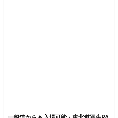
南越谷駅
原宿
吉祥寺
名古屋
名古屋市
名古屋駅
名古屋高島屋
名鉄名古屋駅
名鉄神宮前
名駅
和光
和光駅
品川駅
営業時間
四ツ谷
国体通り
国立競技場
国道124号線
国道1号線
国際通り
土呂
土浦
地下街
地下鉄
坂戸
外苑
外苑前
多摩ニュータウン
多摩境
大久保
大井町
大人の街
大倉山
大和
大塚
大学
大学内の店舗
大学病院
大宮
大宮駅
大崎
大崎駅
大手町
大手町ビル
大手町プレイス
大手町駅
大森
大森駅
大泉学園
大津通
大船
大船駅
大門
大阪高島屋
天王町
太田市
奥沢
妙典
学園の森
学芸大学駅
富士市
富岡
富岡バイパス
富里
小作
小山
小岩
一般道からも入場可能・東北道羽生PA