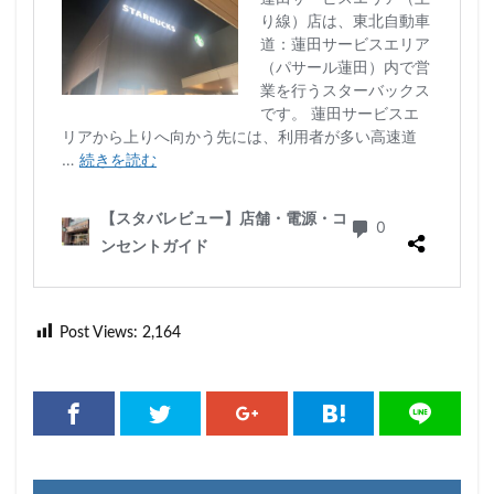
限定店舗
難波駅
雷門
電源
霞が関ビルディング
霞ヶ関
青山
青山一丁目
青梅
青梅インター
青葉区
青葉台
順天堂医院
順天堂大学
飯田橋
館林
馬車道
駅ナカ
駅ビル
駅直結
駅近
駅近カフェ
駒澤大学
高円寺
高坂
高尾
高島屋
高崎駅
高架下
高田
高田馬場
高級住宅街
高輪ゲートウェイ
高輪ゲートウェイ駅
高辻
高速道路
鳥浜
鶴ヶ峰
鶴ヶ島市
鶴見
鶴見駅
鹿嶋市
麹町
麻布十番
Post Views:
2,164
麻布台
麻布台ヒルズ
検索