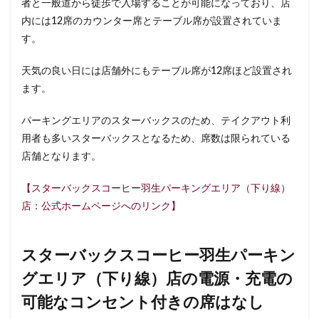
者と一般道から徒歩で入場することが可能になっており、店
東戸塚
東松山
東武東上線
東武百貨店
内には12席のカウンター席とテーブル席が設置されていま
東武練馬
東池袋
東海道新幹線
東葉高速鉄道
す。
東銀座
東雲
松戸駅
板橋区
柏
天気の良い日には店舗外にもテーブル席が12席ほど設置され
柏の葉キャンパス
柏駅
柏高島屋
栄
ます。
桜木町
桶川市
梅ヶ丘
森林公園
横浜
横浜ビジネスパーク
横浜ベイサイド
横浜ポルタ
パーキングエリアのスターバックスのため、テイクアウト利
横浜モアーズ
横浜市
横浜市役所
横浜駅
用者も多いスターバックスとなるため、席数は限られている
店舗となります。
横須賀
横須賀中央
横須賀線
歌舞伎町
武蔵中原
武蔵境
武蔵小山
武蔵小杉
【スターバックスコーヒー羽生パーキングエリア（下り線）
武蔵小杉病院
武蔵村山
武蔵浦和
武蔵溝ノ口
店：公式ホームページへのリンク】
水道橋
永田町
汐入
汐留
汐留シティセンター
江戸川区
江東区
池上駅
スターバックスコーヒー羽生パーキン
池尻大橋
池袋
池袋東口
池袋西口
グエリア（下り線）店の電源・充電の
池袋駅
津田沼
流山おおたかの森
浅草
可能なコンセント付きの席はなし
浜名湖
浜名湖サービスエリア
浜松