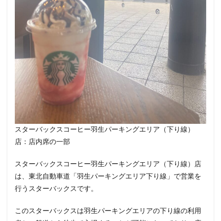
春日部
昭島
昭島駅
晴海
有楽町
有楽町ビル
有楽町駅
朝霞
朝霞駅
木場
未来屋書店
本川越駅
本郷三丁目
札幌
村上
東京
東京23区
東京ガーデンテラス紀尾井町
東京スカイツリー
東京ディズニーリゾート
東京ドームシティ
東京ビッグサイト
東京ミッドタウン
東京ミッドタウン八重洲
東京ミッドタウン日比谷
東京メトロ
東京メトロ半蔵門線
東京メトロ東西線
スターバックスコーヒー羽生パーキングエリア（下り線）
東京メトロ銀座線
東京ワールドゲート
店：店内席の一部
東京国際フォーラム
東京理科大学
東京駅
スターバックスコーヒー羽生パーキングエリア（下り線）店
東別院
東名高速
東名高速道路
東大
は、東北自動車道「羽生パーキングエリア下り線」で営業を
東大宮
東小金井
東急
東急スクエア
行うスターバックスです。
東急ツインズ
東急プラザ
東急世田谷線
このスターバックスは羽生パーキングエリアの下り線の利用
東急東横線
東急田園都市線
東急蒲田駅