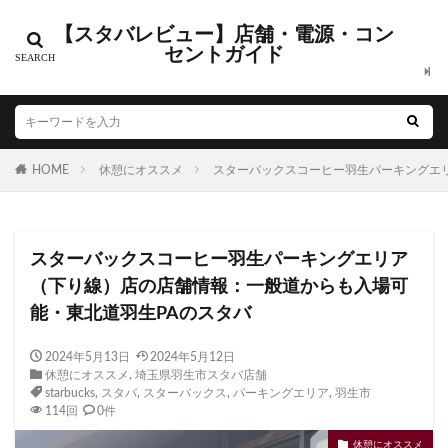
【スタバレビュー】店舗・電源・コン
カテゴリー
セントガイド
タグ
HOME
CIAL鶴見
休憩にオススメ
EXITMELSA
スターバックスコーヒー羽生パーキングエ
GINZA SIX
Greener Stores
JINS
JR
JR南武線
JR西日本
KDDI
KITTE
LOUNGE&CAFE
スターバックスコーヒー羽生パーキングエリア
MIYASHITA PARK
My フルーツ³ フラペチーノⓇ
（下り線）店の店舗情報：一般道からも入場可
Neighborhood and Coffee
NEOPASA
能・東北道羽生PAのスタバ
Olive LOUNGE
OPA
Princi
SHARE LOUNGE
starbucks
STARBUCKS GINZA HOUSE
T-SITE
2024年5月13日
2024年5月12日
休憩にオススメ
,
埼玉県羽生市スタバ店舗
Teavana
Think Lab
TSUTAYA
starbucks
,
スタバ
,
スターバックス
,
パーキングエリア
,
羽生市
TSUTAYA BOOKSTORE
TSUTAYABOOKSTORE
114回
0件
あざみ野
おしゃれ
お台場
お茶の水
休憩にオススメ