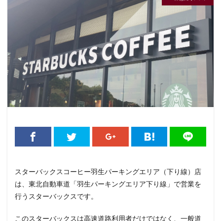
くまざわ書店
さいたま市
さいたま新都心
ささしまライブ
そごう千葉
そごう横浜
そよら横浜高田
たまプラーザ
つくば
つくばエクスプレス
つくば駅
にこにこテラス
ひばりヶ丘
ふじみ野
ふじみ野市
まとめ
みなとみらい
ゆめが丘
ゆめが丘ソラトス
ららぽーと
ららぽーと富士見
ららテラス
ららテラス川口
アウトレット
アトレ
アトレヴィ大塚
アトレ大森
アトレ川崎
アトレ新浦安
アピタテラス
アリオ
アリオ北砂
アリオ川口
アークヒルズ
イオン
スターバックスコーヒー羽生パーキングエリア（下り線）店
イオンモール
イオンモール上尾
イオンモール与野
は、東北自動車道「羽生パーキングエリア下り線」で営業を
イオンモール春日部
イオンモール津田沼
行うスターバックスです。
イオンモール羽生
イオンレイクタウン
イオン市川妙典
イオン板橋
イオン金沢八景
このスターバックスは高速道路利用者だけではなく、一般道