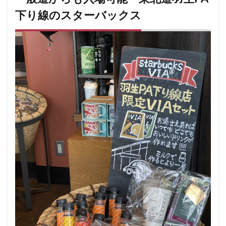
小川町
小川町駅
小平市
小手指
下り線のスターバックス
小田原駅
小田急
小田急百貨店
山手通り
岡崎市
川口
川口駅
川島町
川崎ルフロン
川崎駅
川越
川越市
川越駅
市ヶ谷
市ヶ谷駅
市川駅
帝京大学
幕張豊砂
平塚駅
年末年始
広い
広いカフェ
広尾
府中本町駅
府中競馬場駅
府中駅
弥生台
御徒町
御成門
御茶ノ水
御茶ノ水ソラシティ
志木
志木駅
志茂
恵比寿
恵比寿ガーデンプレイス
恵比寿駅
恵那峡
愛宕ヒルズ
慶應義塾大学病院
成城
成城学園前
成増
成増駅
成田空港
成田空港第1ターミナル
戸塚
戸塚駅
戸田公園
戸田市
所沢市
所沢駅
手話
押上
持ち帰り
改札内