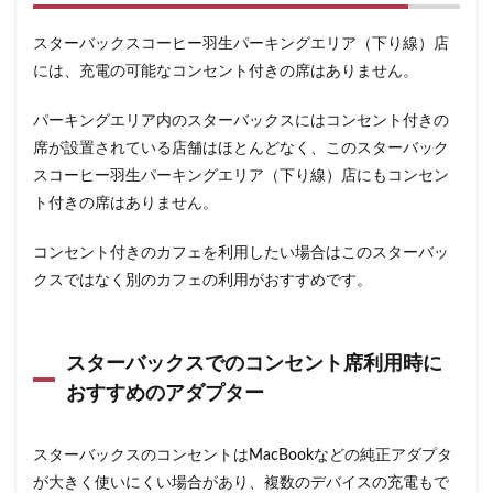
浜松城公園
浜松町
浜松駅
浜田山
浦和
スターバックスコーヒー羽生パーキングエリア（下り線）店
浦和駅
浦安
海浜幕張
海老名サービスエリア
には、充電の可能なコンセント付きの席はありません。
淡路町駅
深夜営業
深谷市
淵野辺
清瀬駅
渋谷
渋谷サクラステージ
パーキングエリア内のスターバックスにはコンセント付きの
渋谷スクランブルスクエア
渋谷ストリーム
席が設置されている店舗はほとんどなく、このスターバック
スコーヒー羽生パーキングエリア（下り線）店にもコンセン
渋谷パルコ
渋谷ヒカリエ
渋谷フクラス
ト付きの席はありません。
渋谷マークシティ
渋谷駅
港北ミナモ
港北東急
港南台
湘南
湘南台
コンセント付きのカフェを利用したい場合はこのスターバッ
湘南新宿ライン
溜池山王
溝の口
滑川町
クスではなく別のカフェの利用がおすすめです。
熊谷
熊谷駅
熱海
熱田神宮
犬山市
狭山市
王子
珍しい
環境
用賀
スターバックスでのコンセント席利用時に
田園調布
田町
田町タワー
田町駅
田端
おすすめのアダプター
甲州街道
町田市
町田駅
病院
登戸
白金高輪
皇居
目白駅
目黒
目黒区
スターバックスのコンセントはMacBookなどの純正アダプタ
目黒駅
相模大野
相鉄
相鉄いずみ野線
が大きく使いにくい場合があり、複数のデバイスの充電もで