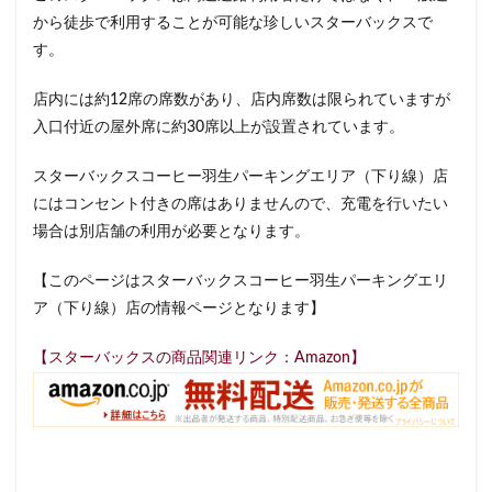
から徒歩で利用することが可能な珍しいスターバックスで
イクスピアリ
イグジットメルサ
す。
イタリアンベーカリー
イトーヨーカドー
イーアス
エキア
エキア竹ノ塚
エキナカ
エキュート
店内には約12席の席数があり、店内席数は限られていますが
エキュート上野
エキュート立川
エキュート赤羽
入口付近の屋外席に約30席以上が設置されています。
エトモ池上
エミオ練馬
オススメ店舗
スターバックスコーヒー羽生パーキングエリア（下り線）店
オートバックス
カインズ
カインズホーム
にはコンセント付きの席はありませんので、充電を行いたい
カフェ
ギンザシックス
クイーンズスクエア
場合は別店舗の利用が必要となります。
グランスタ
グランスタ東京
グランデュオ立川
【このページはスターバックスコーヒー羽生パーキングエリ
コクーンシティ
コレド室町
コレド室町テラス
ア（下り線）店の情報ページとなります】
コンセント
コースカベイサイド
サンケイビル
サンシャインシティ
サービスエリア
【スターバックスの商品関連リンク：Amazon】
シモキタエキウエ
シャポー
シャポー新小岩
ジョイナス
スタバ
スタバ1号店
スターバックス
スターバックス ティー＆カフェ
スターバックスギンザハウス
スターバックスリザーブ