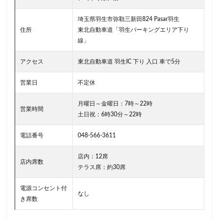
二子玉川公園
五反田
井の頭公園
京急
京急川崎駅
京急百貨店
京急鶴見駅
埼玉県羽生市弥勒三新田824 Pasar羽生
京成千葉駅
京橋
京橋エドグラン
京浜東北線
住所
東北自動車道「羽生パーキングエリア下り
線」
京王井の頭線
京王新線
京王線
仙川
代々木
代々木上原
代々木公園
代官山
アクセス
東北自動車道 羽生IC 下り 入口 車で5分
代官山T-SITE
代沢
伊勢原
伏見
佐倉
営業日
不定休
信濃町
元町・中華街
光が丘
入間川
八千代緑が丘
八幡山
八王子駅
八重洲
月曜日～金曜日：7時～22時
営業時間
土日祝：6時30分～22時
八重洲地下街
公園
六本木
六本木ヒルズ
六本木一丁目
内幸町
再開発
勝どき
電話番号
048-566-3611
勝どき駅
北区
北千住
北参道
北戸田
店内：12席
北谷町
千代田区
千歳烏山
千歳船橋
店内席数
テラス席：約30席
千葉中央駅
千葉公園
千葉市
千葉駅
電源コンセント付
千駄ヶ谷
半蔵門
半蔵門線
南与野
なし
き席数
南千住
南武線
南砂町
南船橋
南越谷