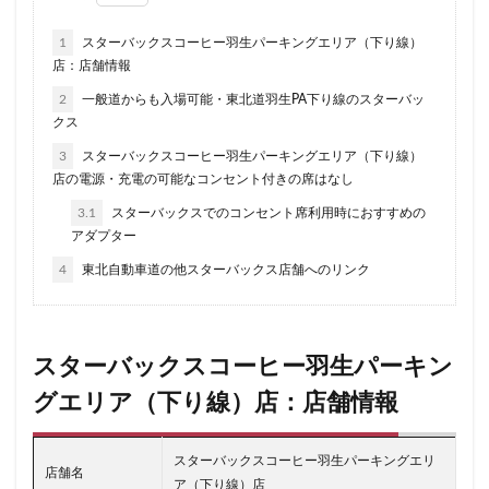
ラスカ熱海
ラゾーナ川崎
ララガーデン
1
スターバックスコーヒー羽生パーキングエリア（下り線）
リージョナルランドマークストア
ルミネ横浜
店：店舗情報
ルミネ池袋
ルミネ立川
一覧
三ツ境
2
一般道からも入場可能・東北道羽生PA下り線のスターバッ
クス
三井アウトレットパーク
三井住友銀行
三田
3
スターバックスコーヒー羽生パーキングエリア（下り線）
三田駅
三菱ビル
三越前
三軒茶屋
店の電源・充電の可能なコンセント付きの席はなし
三鷹市
三鷹駅
上大岡
上尾市
上智大学
3.1
スターバックスでのコンセント席利用時におすすめの
上野
上野公園
上野御徒町
上野駅
アダプター
下北沢
下高井戸
世田谷代田
世田谷区
4
東北自動車道の他スターバックス店舗へのリンク
中央区
中央大学
中央林間
中央自動車道
中央道
中山
中目黒
中野
中野坂上
中野駅
丸の内
丸の内オアゾ
スターバックスコーヒー羽生パーキン
丸の内パークビル
丸の内ビル
丸ビル
久喜
グエリア（下り線）店：店舗情報
久喜市
久喜駅
久屋大通
九段下
亀戸
亀有
二俣川
二子玉川
二子玉川ライズ
スターバックスコーヒー羽生パーキングエリ
店舗名
ア（下り線）店