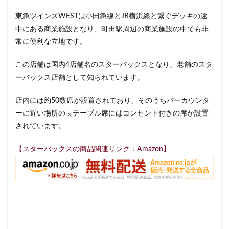
イクスピアリ
イグジットメルサ
東急ツインズWESTは小田急線とJR横浜線と繋ぐデッキの途
イタリアンベーカリー
イトーヨーカドー
イーアス
中にある商業施設となり、町田駅周辺の商業施設の中でも非
常に便利な立地です。
エキア
エキア竹ノ塚
エキナカ
エキュート
エキュート上野
エキュート立川
エキュート赤羽
この店舗は国内4店舗名のスターバックスとなり、老舗のスタ
エトモ池上
エミオ練馬
オススメ店舗
ーバックス店舗として知られています。
オートバックス
カインズ
カインズホーム
店内には約50数席が設置されており、そのうちバーカウンタ
カフェ
ギンザシックス
クイーンズスクエア
ーに近い場所の長テーブル席にはコンセント付きの席が設置
グランスタ
グランスタ東京
グランデュオ立川
されています。
コクーンシティ
コレド室町
コレド室町テラス
【スターバックスの商品関連リンク：Amazon】
コンセント
コースカベイサイド
サンケイビル
サンシャインシティ
サービスエリア
シモキタエキウエ
シャポー
シャポー新小岩
ジョイナス
スタバ
スタバ1号店
スターバックス
スターバックス ティー＆カフェ
スターバックスギンザハウス
スターバックスリザーブ