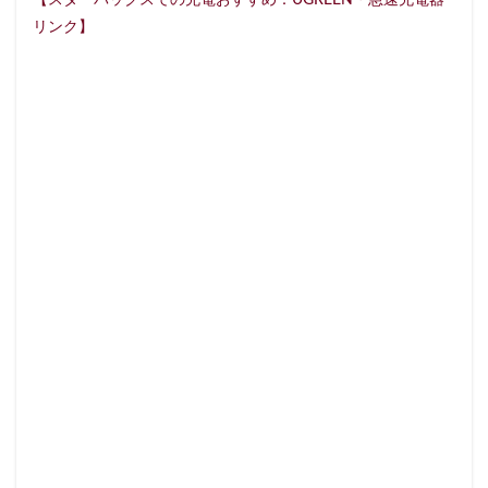
【スターバックスでの充電おすすめ：UGREEN・急速充電器
石神井公園
研究学園
碑文谷
祐天寺
リンク】
神之池緑地公園
神保町
神宮前
神栖
神栖市
神楽坂
神田駅
神谷町
福生市
福生駅
秋葉原
秋葉原駅
稲城
穴場
立川
立川伊勢丹
立川駅
竹ノ塚
竹橋
第1ターミナル
第三京浜
笹塚
笹塚駅
築地
築地本願寺
籠原
紀尾井町
経堂
綱島
綱島駅
総武線
練馬駅
缶コーヒー
羽村市
羽生
羽生市
羽田空港
習志野市
聖路加国際病院
自由が丘
自由が丘駅
舞浜
船橋
船橋駅
芝大門
芝浦
芦花公園
花園
若葉
茅ヶ崎
茅場町
茗荷谷
草加駅
荒川区
荻窪
葉山
葛西
葛西臨海公園
葛飾区
蒲田駅
蓮根
蓮田サービスエリア
蔦屋家電
蔦屋書店
藤沢