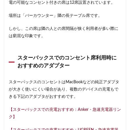
電の可能なコンセント付きの席は12席設置されています。
浜松城公園
浜松町
浜松駅
浜田山
浦和
浦和駅
浦安
海浜幕張
海老名サービスエリア
場所は「バーカウンター」隣の長テーブル席です。
淡路町駅
深夜営業
深谷市
淵野辺
しかし、この席は隣の人との席間隔が狭く利用者が多い際に
清瀬駅
渋谷
渋谷サクラステージ
は窮屈な印象です。
渋谷スクランブルスクエア
渋谷ストリーム
渋谷パルコ
渋谷ヒカリエ
渋谷フクラス
渋谷マークシティ
渋谷駅
港北ミナモ
スターバックスでのコンセント席利用時に
港北東急
港南台
湘南
湘南台
おすすめのアダプター
湘南新宿ライン
溜池山王
溝の口
滑川町
熊谷
熊谷駅
熱海
熱田神宮
犬山市
スターバックスのコンセントはMacBookなどの純正アダプタ
が大きく使いにくい場合があり、複数のデバイスの充電もで
狭山市
王子
珍しい
環境
用賀
きる下記のアダプタがおすすめです。
田園調布
田町
田町タワー
田町駅
田端
甲州街道
町田市
町田駅
病院
登戸
【スターバックスでの充電おすすめ：Anker・急速充電器リン
白金高輪
皇居
目白駅
目黒
目黒区
ク】
目黒駅
相模大野
相鉄
相鉄いずみ野線