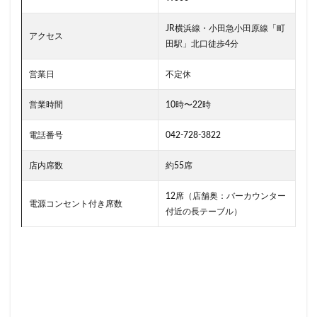
二子玉川公園
五反田
井の頭公園
京急
京急川崎駅
京急百貨店
京急鶴見駅
JR横浜線・小田急小田原線「町
アクセス
京成千葉駅
京橋
京橋エドグラン
京浜東北線
田駅」北口徒歩4分
京王井の頭線
京王新線
京王線
仙川
営業日
不定休
代々木
代々木上原
代々木公園
代官山
営業時間
10時〜22時
代官山T-SITE
代沢
伊勢原
伏見
佐倉
信濃町
元町・中華街
光が丘
入間川
電話番号
042-728-3822
八千代緑が丘
八幡山
八王子駅
八重洲
店内席数
約55席
八重洲地下街
公園
六本木
六本木ヒルズ
六本木一丁目
内幸町
再開発
勝どき
12席（店舗奥：バーカウンター
電源コンセント付き席数
付近の長テーブル）
勝どき駅
北区
北千住
北参道
北戸田
北谷町
千代田区
千歳烏山
千歳船橋
千葉中央駅
千葉公園
千葉市
千葉駅
千駄ヶ谷
半蔵門
半蔵門線
南与野
南千住
南武線
南砂町
南船橋
南越谷