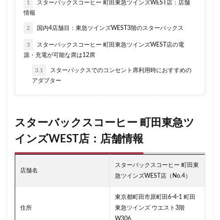
1
スターバックスコーヒー 町田東急ツインズWEST店：店舗
情報
ラスカ熱海
ラゾーナ川崎
ララガーデン
2
国内4店舗目：東急ツインズWEST3階のスターバックス
リージョナルランドマークストア
ルミネ横浜
ルミネ池袋
ルミネ立川
一覧
三ツ境
3
スターバックスコーヒー 町田東急ツインズWEST店の電
源・充電が可能な席は12席
三井アウトレットパーク
三井住友銀行
三田
3.1
スターバックスでのコンセント席利用時におすすめの
三田駅
三菱ビル
三越前
三軒茶屋
アダプター
三鷹市
三鷹駅
上大岡
上尾市
上智大学
上野
上野公園
上野御徒町
上野駅
下北沢
下高井戸
世田谷代田
世田谷区
スターバックスコーヒー 町田東急ツ
中央区
中央大学
中央林間
中央自動車道
インズWEST店：店舗情報
中央道
中山
中目黒
中野
中野坂上
中野駅
丸の内
丸の内オアゾ
スターバックスコーヒー 町田東
店舗名
急ツインズWEST店（No.4）
丸の内パークビル
丸の内ビル
丸ビル
久喜
久喜市
久喜駅
久屋大通
九段下
亀戸
東京都町田市原町田6-4-1 町田
亀有
二俣川
二子玉川
二子玉川ライズ
住所
東急ツインズ ウエスト3階
W306