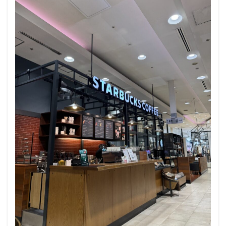
小川町
小川町駅
小平市
小手指
小田原駅
小田急
小田急百貨店
山手通り
岡崎市
川口
川口駅
川島町
川崎ルフロン
川崎駅
川越
川越市
川越駅
市ヶ谷
市ヶ谷駅
市川駅
帝京大学
幕張豊砂
平塚駅
年末年始
広い
広いカフェ
広尾
府中本町駅
府中競馬場駅
府中駅
弥生台
御徒町
御成門
御茶ノ水
御茶ノ水ソラシティ
志木
志木駅
志茂
恵比寿
恵比寿ガーデンプレイス
恵比寿駅
恵那峡
愛宕ヒルズ
慶應義塾大学病院
成城
成城学園前
成増
成増駅
成田空港
成田空港第1ターミナル
戸塚
戸塚駅
戸田公園
戸田市
所沢市
所沢駅
手話
押上
持ち帰り
改札内