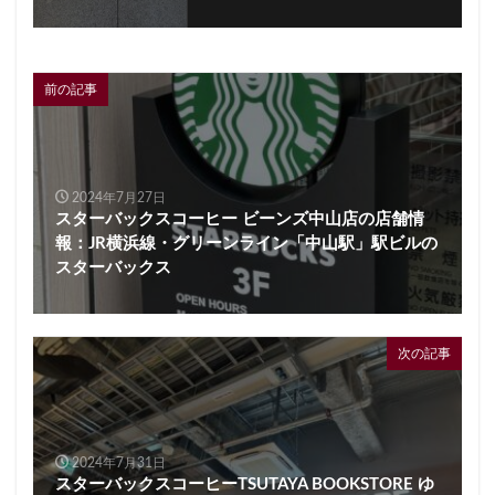
限定店舗
難波駅
雷門
電源
霞が関ビルディング
霞ヶ関
青山
青山一丁目
青梅
青梅インター
青葉区
青葉台
前の記事
順天堂医院
順天堂大学
飯田橋
館林
馬車道
駅ナカ
駅ビル
駅直結
駅近
駅近カフェ
駒澤大学
高円寺
高坂
高尾
2024年7月27日
スターバックスコーヒー ビーンズ中山店の店舗情
高島屋
高崎駅
高架下
高田
高田馬場
報：JR横浜線・グリーンライン「中山駅」駅ビルの
高級住宅街
高輪ゲートウェイ
高輪ゲートウェイ駅
スターバックス
高辻
高速道路
鳥浜
鶴ヶ峰
鶴ヶ島市
鶴見
鶴見駅
鹿嶋市
麹町
麻布十番
麻布台
麻布台ヒルズ
次の記事
検索
2024年7月31日
スターバックスコーヒーTSUTAYA BOOKSTORE ゆ