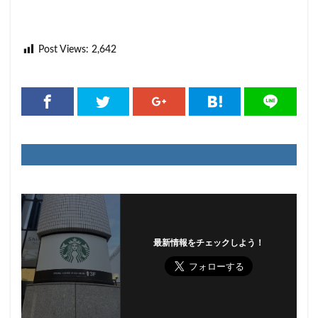
藤沢市
藤沢駅
蘇我
虎ノ門
虎ノ門ヒルズ
虎ノ門ヒルズステーションタワー
Post Views:
2,642
虎ノ門駅
表参道
西千葉
西友
西台
西国分寺
西新井
西新宿
西東京市
西武新宿線
西武新宿駅
西船橋
西船橋駅
調布
調布パルコ
調布駅
豊橋駅
豊洲
赤坂
赤坂インターシティAIR
赤坂サカス
赤坂溜池タワー
赤坂見附
赤羽
赤羽駅
越谷レイクタウン
足柄サービスエリア
路面店
辻堂駅
那覇
那覇空港
都営大江戸線
都営新宿線
都庁前駅
都立明治公園
最新情報をチェックしよう！
都築パーキングエリア
酒々井
金山
金沢八景
金町
金町駅
銀座
銀座コリドー街
銀座コリドー通り
錦糸町
錦糸町駅
鎌倉
鎌倉駅
閉店
関内
阿佐ヶ谷
阿佐ヶ谷駅