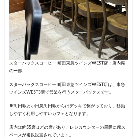
春日部
昭島
昭島駅
晴海
有楽町
有楽町ビル
有楽町駅
朝霞
朝霞駅
木場
未来屋書店
本川越駅
本郷三丁目
札幌
村上
東京
東京23区
東京ガーデンテラス紀尾井町
東京スカイツリー
東京ディズニーリゾート
東京ドームシティ
東京ビッグサイト
東京ミッドタウン
スターバックスコーヒー 町田東急ツインズWEST店：店内席
東京ミッドタウン八重洲
東京ミッドタウン日比谷
の一部
東京メトロ
東京メトロ半蔵門線
東京メトロ東西線
スターバックスコーヒー 町田東急ツインズWEST店は、東急
東京メトロ銀座線
東京ワールドゲート
ツインズWEST3階で営業を行うスターバックスです。
東京国際フォーラム
東京理科大学
東京駅
東別院
東名高速
東名高速道路
東大
JR町田駅と小田急町田駅からはデッキで繋がっており、移動
東大宮
東小金井
東急
東急スクエア
しやすく利用しやすいカフェとなります。
東急ツインズ
東急プラザ
東急世田谷線
店内は約55席ほどの席があり、レジカウンターの周囲に席ス
東急東横線
東急田園都市線
東急蒲田駅
ペースが複数設置されています。