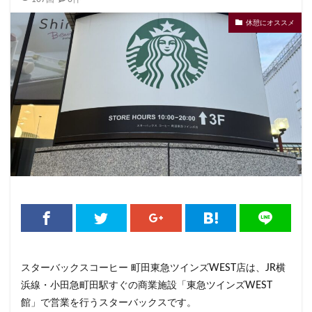
くまざわ書店
さいたま市
さいたま新都心
休憩にオススメ
ささしまライブ
そごう千葉
そごう横浜
そよら横浜高田
たまプラーザ
つくば
つくばエクスプレス
つくば駅
にこにこテラス
ひばりヶ丘
ふじみ野
ふじみ野市
まとめ
みなとみらい
ゆめが丘
ゆめが丘ソラトス
ららぽーと
ららぽーと富士見
ららテラス
ららテラス川口
アウトレット
アトレ
アトレヴィ大塚
アトレ大森
アトレ川崎
アトレ新浦安
アピタテラス
アリオ
アリオ北砂
アリオ川口
アークヒルズ
イオン
イオンモール
イオンモール上尾
イオンモール与野
イオンモール春日部
イオンモール津田沼
スターバックスコーヒー 町田東急ツインズWEST店は、JR横
浜線・小田急町田駅すぐの商業施設「東急ツインズWEST
イオンモール羽生
イオンレイクタウン
館」で営業を行うスターバックスです。
イオン市川妙典
イオン板橋
イオン金沢八景