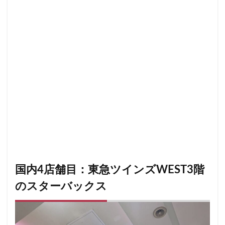
南越谷駅
原宿
吉祥寺
名古屋
名古屋市
名古屋駅
名古屋高島屋
名鉄名古屋駅
名鉄神宮前
名駅
和光
和光駅
品川駅
営業時間
四ツ谷
国体通り
国立競技場
国道124号線
国道1号線
国際通り
土呂
土浦
地下街
地下鉄
坂戸
外苑
外苑前
多摩ニュータウン
多摩境
大久保
大井町
大人の街
大倉山
大和
大塚
大学
大学内の店舗
大学病院
大宮
大宮駅
大崎
大崎駅
大手町
大手町ビル
大手町プレイス
大手町駅
大森
大森駅
大泉学園
大津通
大船
大船駅
大門
国内4店舗目：東急ツインズWEST3階
大阪高島屋
天王町
太田市
奥沢
妙典
のスターバックス
学園の森
学芸大学駅
富士市
富岡
富岡バイパス
富里
小作
小山
小岩