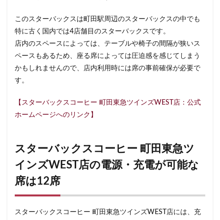
東戸塚
東松山
東武東上線
東武百貨店
このスターバックスは町田駅周辺のスターバックスの中でも
東武練馬
東池袋
東海道新幹線
東葉高速鉄道
特に古く国内では4店舗目のスターバックスです。
東銀座
東雲
松戸駅
板橋区
柏
店内のスペースによっては、テーブルや椅子の間隔が狭いス
柏の葉キャンパス
柏駅
柏高島屋
栄
ペースもあるため、座る席によっては圧迫感を感じてしまう
桜木町
桶川市
梅ヶ丘
森林公園
横浜
かもしれませんので、店内利用時には席の事前確保が必要で
横浜ビジネスパーク
横浜ベイサイド
横浜ポルタ
す。
横浜モアーズ
横浜市
横浜市役所
横浜駅
【スターバックスコーヒー 町田東急ツインズWEST店：公式
横須賀
横須賀中央
横須賀線
歌舞伎町
ホームページへのリンク】
武蔵中原
武蔵境
武蔵小山
武蔵小杉
武蔵小杉病院
武蔵村山
武蔵浦和
武蔵溝ノ口
スターバックスコーヒー 町田東急ツ
水道橋
永田町
汐入
汐留
インズWEST店の電源・充電が可能な
汐留シティセンター
江戸川区
江東区
池上駅
席は12席
池尻大橋
池袋
池袋東口
池袋西口
池袋駅
津田沼
流山おおたかの森
浅草
浜名湖
浜名湖サービスエリア
浜松
スターバックスコーヒー 町田東急ツインズWEST店には、充