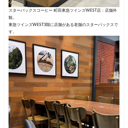
改札外
文化村
新三郷
新丸ビル
新商品
スターバックスコーヒー 町田東急ツインズWEST店：店舗外
新大久保
新大阪
新大阪駅
新宿
観。
新宿グリーンタワービル
新宿マインズタワー
東急ツインズWEST3階に店舗がある老舗のスターバックスで
新宿マルイ
新宿三丁目
新宿御苑
新宿御苑前
す。
新宿西口
新宿野村ビル
新宿駅
新小岩
新幹線
新座市
新御茶ノ水
新杉田
新東名高速道路
新横浜
新橋
新橋駅
新津田沼
新浦安
新百合ヶ丘
新綱島
新越谷
新越谷駅
新青梅街道
新高島
日吉
日本テレビ
日本初店舗
日本医科大学
日本医科大学付属病院
日本大学板橋病院
日本橋
日本橋高島屋
日比谷
日比谷シティ
日比谷公園
日比谷駅
日産
日産グローバル本社ギャラリー
日野市
早稲田
旭橋
明大前
明治大学
明治神宮前
星川