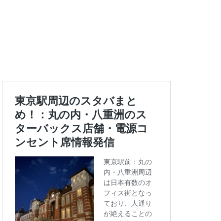
エキュート上野
ートバックス
ランスタ
ス
コンセント
タエキウエ
ス
セレオ八王子
イエー
ツタヤ
浜
ハラカド
亀有
ア
ットプレイス
モリタウン
ララガーデン