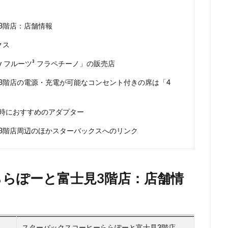
ー
新宿マルイ
新宿三丁目
新宿御苑
新宿御苑前
新宿西
新宿駅
新小岩
新幹線
新座市
新御茶ノ水
新杉田
3階店：店舗情報
新橋駅
新津田沼
新浦安
新百合ヶ丘
新綱島
新越
クス
新高島
日吉
日本テレビ
日本初店舗
日本医科大学
日本
 フルーツ³ フラペチーノ」の販売店
日本橋
日本橋高島屋
日比谷
日比谷シティ
日比谷公園
3階店の電源・充電が可能なコンセント付きの席は「4
ローバル本社ギャラリー
日野市
早稲田
旭橋
明大前
明
星川
春日部
昭島
昭島駅
晴海
有楽町
有楽町ビル
時におすすめのアダプター
木場
未来屋書店
本川越駅
本郷三丁目
札幌
村上
3階店周辺のほかスターバックスへのリンク
京ガーデンテラス紀尾井町
東京スカイツリー
東京ディズニーリゾート
東京ビッグサイト
東京ミッドタウン
東京ミッドタウン八重洲
日比谷
東京メトロ
東京メトロ半蔵門線
東京メトロ東西線
東
らぽーと富士見3階店：店舗情
ト
東京国際フォーラム
東京理科大学
東京駅
東別院
東
東大
東大宮
東小金井
東急
東急スクエア
東急ツイン
東急東横線
東急田園都市線
東急蒲田駅
東戸塚
東松山
東武練馬
東池袋
東海道新幹線
東葉高速鉄道
東銀座
東
スターバックスコーヒーららぽーと富士見3階店