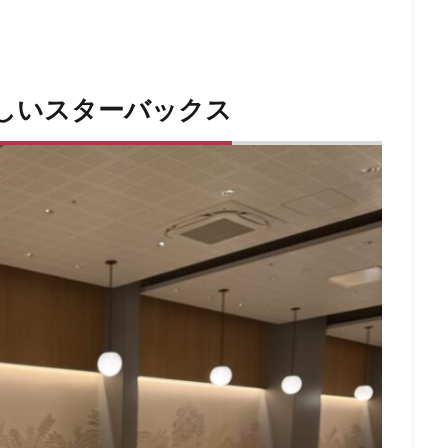
青梅
青梅インター
青葉区
青葉台
順天堂医院
順天堂大
駅ナカ
駅ビル
駅直結
駅近
駅近カフェ
駒澤大学
高島屋
高崎駅
高架下
高田
高田馬場
高級住宅街
しいスターバックス
駅
高辻
高速道路
鳥浜
鶴ヶ峰
鶴ヶ島市
鶴見
番
麻布台
麻布台ヒルズ
検索