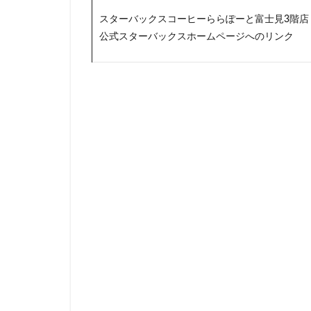
神田駅
神谷
スターバックスコーヒーららぽーと富士見3階店
公式スターバックスホームページへのリンク
立川伊勢丹
築地本願寺
羽村市
羽生
舞浜
船橋
茗荷谷
草加
蓮田サービスエリ
虎ノ門ヒルズ
西国分寺
西
調布
調布パ
赤坂溜池タワー
辻堂駅
那覇
都築パーキングエ
銀座コリドー通り
阿佐ヶ谷駅