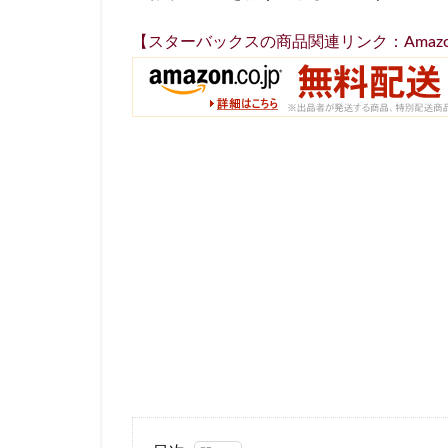
名鉄名古屋駅
【スターバックスの商品関連リンク：Amaz
国立競技場
外苑
外苑前
大塚
大学
大手町ビル
大船駅
大門
富士市
富岡
小手指
小田
川崎ルフロン
幕張豊砂
平
府中駅
弥生
恵比寿
恵比
成城学園前
戸田市
所沢
新丸ビル
新