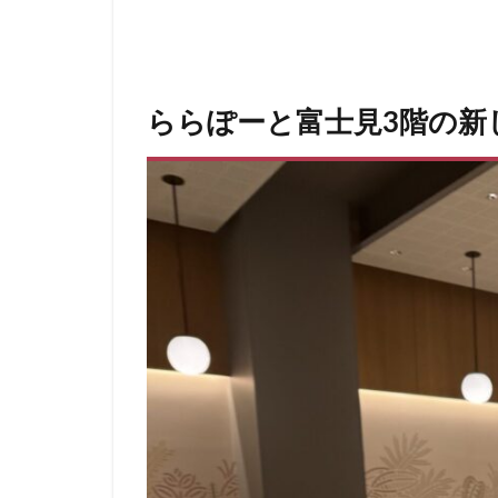
青山一丁目
館林
馬車道
高坂
高尾
ららぽーと富士見3階の新
高輪ゲートウェイ
麹町
麻布十