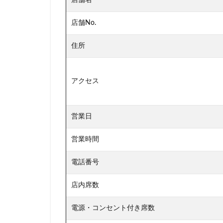
板橋区
柏
店舗No.
森林公園
横
横浜市役所
住所
武蔵小山
武
汐入
汐留
アクセス
池袋東口
池
浜名湖サービスエ
浦安
海浜幕
営業日
渋谷
渋谷サ
営業時間
渋谷ヒカリエ
湘南
湘南台
電話番号
熱田神宮
犬
店内席数
田町タワー
皇居
目白駅
電源・コンセント付き席数
研究学園
碑