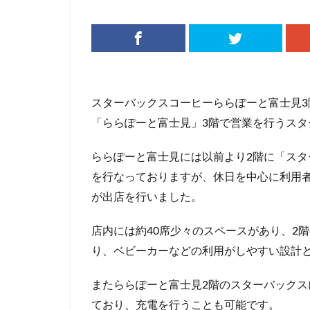
リージョナルラン
三井アウトレット
三鷹市
三鷹
下北沢
下高
中央道
中山
スターバックスコーヒーららぽーと富士見
丸の内パークビル
「ららぽーと富士見」3階で営業を行うスタ
亀戸
亀有
ららぽーと富士見には以前より2階に「スタ
京急
京急川
を行なっておりますが、休日を中心に利用
京浜東北線
が出店を行いました。
代官山
代官山
入間川
八千
店内には約40席少々のスペースがあり、2
六本木ヒルズ
り、ベビーカーなどの利用がしやすい設計
北参道
北戸
千葉市
千葉
またららぽーと富士見2階のスターバックス
南船橋
南越
ており、充電を行うことも可能です。