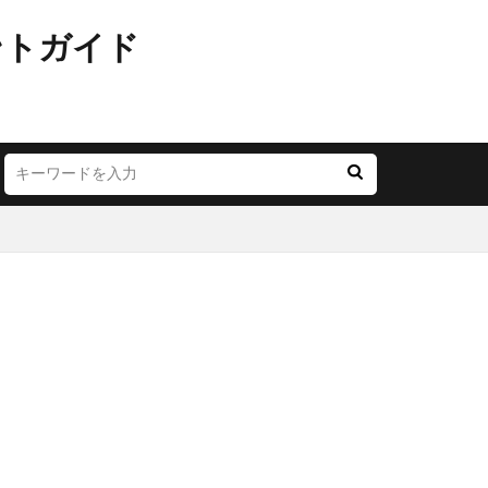
ントガイド
JR西日本
LOUNGE
YA
お茶の水
ごう横浜
にこテラス
めが丘ソラトス
アトレ
オ
アリオ北砂
モール与野
イオン市川妙典
リー