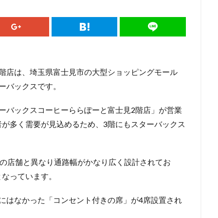
ドマークストア
ルミネ横浜
ルミネ池袋
ルミネ立川
一覧
パーク
三井住友銀行
三田
三田駅
三菱ビル
三越前
駅
上大岡
上尾市
上智大学
上野
上野公園
上野御
井戸
世田谷代田
世田谷区
中央区
中央大学
中央林間
中目黒
中野
中野坂上
中野駅
丸の内
丸の内オア
3階店は、埼玉県富士見市の大型ショッピングモール
丸の内ビル
丸ビル
久喜
久喜市
久喜駅
久屋大通
ーバックスです。
二俣川
二子玉川
二子玉川ライズ
二子玉川公園
五反田
ーバックスコーヒーららぽーと富士見2階店」が営業
崎駅
京急百貨店
京急鶴見駅
京成千葉駅
京橋
京橋エド
者が多く需要が見込めるため、3階にもスターバックス
京王井の頭線
京王新線
京王線
仙川
代々木
代々木上原
T-SITE
代沢
伊勢原
伏見
佐倉
信濃町
元町・中
代緑が丘
八幡山
八王子駅
八重洲
八重洲地下街
公園
階の店舗と異なり通路幅がかなり広く設計されてお
六本木一丁目
内幸町
再開発
勝どき
勝どき駅
北区
となっています。
田
北谷町
千代田区
千歳烏山
千歳船橋
千葉中央駅
駅
千駄ヶ谷
半蔵門
半蔵門線
南与野
南千住
南武
にはなかった「コンセント付きの席」が4席設置され
谷
南越谷駅
原宿
吉祥寺
名古屋
名古屋市
名古屋