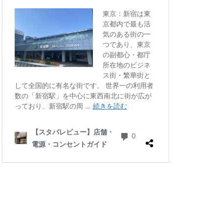
四ツ谷
国体通り
地下鉄
坂戸
大倉山
大和
大手町
大船
学芸大学駅
小川町駅
小平市
川口駅
川島町
川駅
帝京大学
府中競馬場駅
志木駅
志茂
学病院
成城
塚駅
戸田公園
文化村
新三郷
ービル