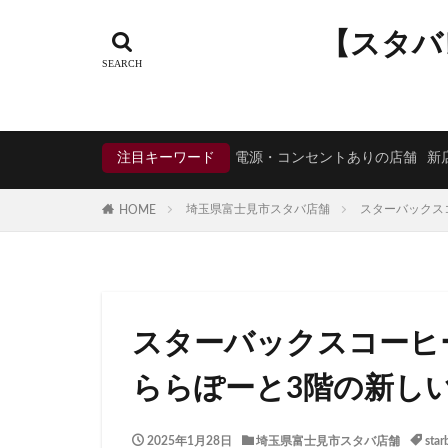
タグ
【スタバ
CIAL鶴見
EX
KDDI
KITTE
Neighborhood and
注目キーワード
電源・コンセントありの店舗
新
starbucks
ST
TSUTAYA BOOKS
埼玉県富士見市スタバ店舗
スターバックス
HOME
くまざわ書店
そよら横浜高田
ひばりヶ丘
ららぽーと
スターバックスコーヒ
アトレヴィ大塚
アリオ川口
ららぽーと3階の新し
イオンモール春日
イオン板橋
2025年1月28日
埼玉県富士見市スタバ店舗
star