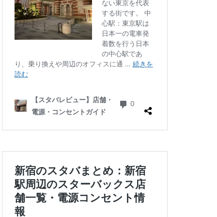
三ツ境
三軒茶屋
徒町
上野駅
中央自動車道
ゾ
九段下
井の頭公園
グラン
代々木公園
華街
光が丘
六本木
北千住
千葉公園
線
南砂町
駅
名古屋高島屋