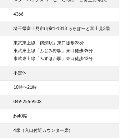
柏の葉キャンパス
柏駅
柏高島屋
栄
桜木町
桶川市
4366
浜
横浜ビジネスパーク
横浜ベイサイド
横浜ポルタ
横浜モア
横浜駅
横須賀
横須賀中央
横須賀線
歌舞伎町
武蔵中原
埼玉県富士見市山室1-1313 ららぽーと富士見3階
蔵小杉
武蔵小杉病院
武蔵村山
武蔵浦和
武蔵溝ノ口
水
東武東上線「鶴瀬駅」東口徒歩28分
汐留シティセンター
江戸川区
江東区
池上駅
池尻大橋
東武東上線「ふじみ野駅」東口徒歩39分
袋西口
池袋駅
津田沼
流山おおたかの森
浅草
浜名湖
東武東上線「みずほ台駅」東口徒歩42分
リア
浜松
浜松城公園
浜松町
浜松駅
浜田山
浦和
張
海老名サービスエリア
淡路町駅
深夜営業
深谷市
淵
不定休
クラステージ
渋谷スクランブルスクエア
渋谷ストリーム
渋谷パル
10時〜21時
渋谷フクラス
渋谷マークシティ
渋谷駅
港北ミナモ
港北東
湘南新宿ライン
溜池山王
溝の口
滑川町
熊谷
熊
049-256-9503
山市
狭山市
王子
珍しい
環境
用賀
田園調布
約40席
田町駅
田端
甲州街道
町田市
町田駅
病院
登戸
目黒
目黒区
目黒駅
相模大野
相鉄
相鉄いずみ野
4席（入口付近カウンター席）
文谷
祐天寺
神之池緑地公園
神保町
神宮前
神栖