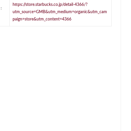
https://store.starbucks.co.jp/detail-4366/?
町
福生市
福生駅
秋葉原
秋葉原駅
稲城
穴場
：
utm_source=GMB&utm_medium=organic&utm_cam
立川駅
竹ノ塚
竹橋
第1ターミナル
第三京浜
笹塚
paign=store&utm_content=4366
籠原
紀尾井町
経堂
綱島
綱島駅
総武線
練馬駅
羽生市
羽田空港
習志野市
聖路加国際病院
自由が丘
船橋駅
芝大門
芝浦
芦花公園
花園
若葉
茅ヶ
駅
荒川区
荻窪
葉山
葛西
葛西臨海公園
葛飾区
ア
蔦屋家電
蔦屋書店
藤沢
藤沢市
藤沢駅
蘇我
虎ノ門ヒルズステーションタワー
虎ノ門駅
表参道
西千葉
新井
西新宿
西東京市
西武新宿線
西武新宿駅
西船橋
ルコ
調布駅
豊橋駅
豊洲
赤坂
赤坂インターシティAIR
赤坂見附
赤羽
赤羽駅
越谷レイクタウン
足柄サービスエ
那覇空港
都営大江戸線
都営新宿線
都庁前駅
都立明治
リア
酒々井
金山
金沢八景
金町
金町駅
銀座
錦糸町
錦糸町駅
鎌倉
鎌倉駅
閉店
関内
阿
限定店舗
難波駅
雷門
電源
霞が関ビルディング
霞ヶ関