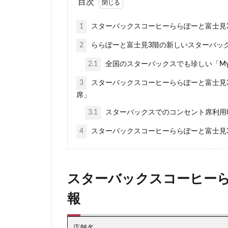
目次
新宿マインズタワ
新宿野村ビル
1
スターバックスコーヒーららぽーと富士見
新横浜
新橋
2
ららぽーと富士見3階の新しいスターバッ
新青梅街道
2.1
全国のスターバックスでも珍しい「My
日本大学板橋病院
3
スターバックスコーヒーららぽーと富士見
日産
日産グ
席」
明治神宮前
3.1
スターバックスでのコンセント席利用
朝霞
朝霞駅
4
スターバックスコーヒーららぽーと富士見
東京23区
東
東京ドームシティ
東京ミッドタウン
スターバックスコーヒーら
東京ワールドゲー
東名高速道路
報
東急世田谷線
東武百貨店
店舗名