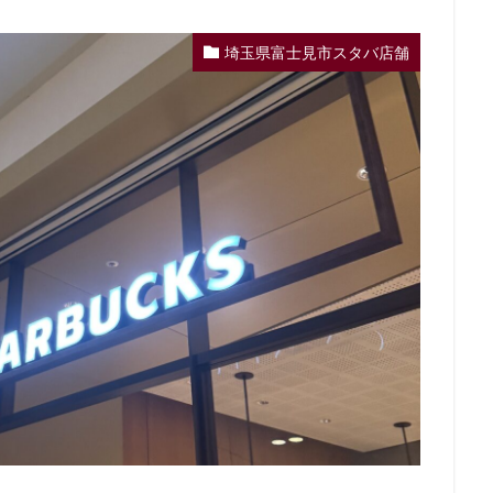
イーアス
エキア
エキア竹ノ塚
エキナカ
エキュート
エキュート赤羽
エトモ池上
エミオ練馬
オススメ店舗
オ
埼玉県富士見市スタバ店舗
インズホーム
カフェ
ギンザシックス
クイーンズスクエア
グ
グランデュオ立川
コクーンシティ
コレド室町
コレド室町テラ
ド
サンケイビル
サンシャインシティ
サービスエリア
シモキ
ャポー新小岩
ジョイナス
スタバ
スタバ1号店
スターバック
ティー＆カフェ
スターバックスギンザハウス
スターバックスリザーブ
センター南
セントラルパーク
ソラマチ
タワーマンション
ダ
テイクアウト
テイクアウト専門
テイクアウト専門店
ディバーナ
トリトンスクエア
ドライブスルー
ニュウマン
ニュウマン横
バスターミナル東京八重洲
パーキングエリア
ビーンズ
ビーンズ
フルルガーデン八千代
プリンチ
プルデンシャルタワー
ベイシ
ペリエ千葉
ペリエ海浜幕張
マルイ
マロニエゲート
マーケ
ムスブ田町
メトロピア
モザイクモール港北
モラージュ菖蒲
マダ電機
ヨリマチ
ラシック
ラスカ熱海
ラゾーナ川崎