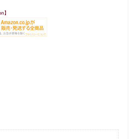
名鉄神宮前
名駅
和光
和光駅
品川駅
営業時間
on】
国道124号線
国道1号線
国際通り
土呂
土浦
地下街
多摩ニュータウン
多摩境
大久保
大井町
大人の街
大学内の店舗
大学病院
大宮
大宮駅
大崎
大崎駅
大手町プレイス
大手町駅
大森
大森駅
大泉学園
大津通
大阪高島屋
天王町
太田市
奥沢
妙典
学園の森
富岡バイパス
富里
小作
小山
小岩
小川町
原駅
小田急
小田急百貨店
山手通り
岡崎市
川口
川崎駅
川越
川越市
川越駅
市ヶ谷
市ヶ谷駅
市
塚駅
年末年始
広い
広いカフェ
広尾
府中本町駅
台
御徒町
御成門
御茶ノ水
御茶ノ水ソラシティ
志木
寿ガーデンプレイス
恵比寿駅
恵那峡
愛宕ヒルズ
慶應義塾大
成増
成増駅
成田空港
成田空港第1ターミナル
戸塚
戸
市
所沢駅
手話
押上
持ち帰り
改札内
改札外
商品
新大久保
新大阪
新大阪駅
新宿
新宿グリーンタワ