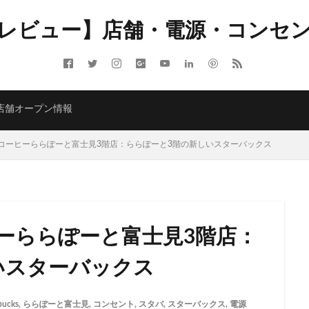
レビュー】店舗・電源・コンセ
ITMELSA
GINZA SIX
Greener Stores
JINS
JR
JR南武線
LOUNGE&CAFE
MIYASHITA PARK
My フルーツ³ フラペチーノⓇ
 Coffee
NEOPASA
Olive LOUNGE
OPA
Princi
SHARE 
店舗オープン情報
ARBUCKS GINZA HOUSE
T-SITE
Teavana
Think Lab
TSUTA
TORE
TSUTAYABOOKSTORE
あざみ野
おしゃれ
お台場
コーヒーららぽーと富士見3階店：ららぽーと3階の新しいスターバックス
さいたま市
さいたま新都心
ささしまライブ
そごう千葉
そ
たまプラーザ
つくば
つくばエクスプレス
つくば駅
にこ
ふじみ野
ふじみ野市
まとめ
みなとみらい
ゆめが丘
ゆ
ららぽーと富士見
ららテラス
ららテラス川口
アウトレット
ーららぽーと富士見3階店：
アトレ大森
アトレ川崎
アトレ新浦安
アピタテラス
アリ
アークヒルズ
イオン
イオンモール
イオンモール上尾
イオン
いスターバックス
部
イオンモール津田沼
イオンモール羽生
イオンレイクタウン
イオン金沢八景
イクスピアリ
イグジットメルサ
イタリアンベーカ
bucks
,
ららぽーと富士見
,
コンセント
,
スタバ
,
スターバックス
,
電源