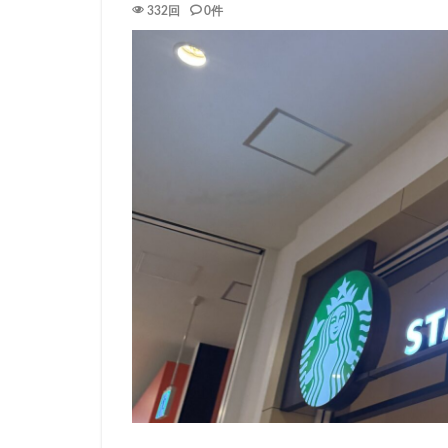
332回
0件
イトーヨーカドー
エキュート立川
カインズ
カ
グランスタ東京
コースカベイサイ
シャポー
シ
スターバックス 
センター北
ティバーナ
トナリエキュート
ハレノテラス
ピオニウォーク
ベイシア富里
ミヤシタパーク
ヤエチカ
ヤ