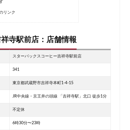
す
ー
新宿マルイ
新宿三丁目
新宿御苑
新宿御苑前
新宿西
のリンク
新宿駅
新小岩
新幹線
新座市
新御茶ノ水
新杉田
新橋駅
新津田沼
新浦安
新百合ヶ丘
新綱島
新越
新高島
日吉
日本テレビ
日本初店舗
日本医科大学
日本
吉祥寺駅前店：店舗情報
日本橋
日本橋高島屋
日比谷
日比谷シティ
日比谷公園
ローバル本社ギャラリー
日野市
早稲田
旭橋
明大前
明
スターバックスコーヒー吉祥寺駅前店
星川
春日部
昭島
昭島駅
晴海
有楽町
有楽町ビル
木場
未来屋書店
本川越駅
本郷三丁目
札幌
村上
341
京ガーデンテラス紀尾井町
東京スカイツリー
東京ディズニーリゾート
東京都武蔵野市吉祥寺本町1-4-15
東京ビッグサイト
東京ミッドタウン
東京ミッドタウン八重洲
日比谷
東京メトロ
東京メトロ半蔵門線
東京メトロ東西線
東
JR中央線・京王井の頭線 「吉祥寺駅」北口 徒歩1分
ト
東京国際フォーラム
東京理科大学
東京駅
東別院
東
不定休
東大
東大宮
東小金井
東急
東急スクエア
東急ツイン
東急東横線
東急田園都市線
東急蒲田駅
東戸塚
東松山
6時30分〜23時
東武練馬
東池袋
東海道新幹線
東葉高速鉄道
東銀座
東