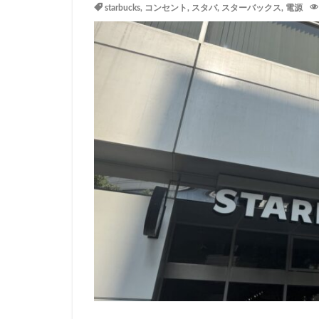
starbucks
,
コンセント
,
スタバ
,
スターバックス
,
電源
イトーヨーカドー
エキュート立川
カインズ
カ
グランスタ東京
コースカベイサイ
シャポー
シ
スターバックス 
センター北
ティバーナ
トナリエキュート
ハレノテラス
ピオニウォーク
ベイシア富里
ミヤシタパーク
ヤエチカ
ヤ