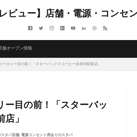
レビュー】店舗・電源・コンセ
ITMELSA
GINZA SIX
Greener Stores
JINS
JR
JR南武線
LOUNGE&CAFE
MIYASHITA PARK
My フルーツ³ フラペチーノⓇ
 Coffee
NEOPASA
Olive LOUNGE
OPA
Princi
SHARE 
店舗オープン情報
ARBUCKS GINZA HOUSE
T-SITE
Teavana
Think Lab
TSUTA
TORE
TSUTAYABOOKSTORE
あざみ野
おしゃれ
お台場
ロータリー目の前！「スターバックスコーヒー吉祥寺駅前店」
さいたま市
さいたま新都心
ささしまライブ
そごう千葉
そ
たまプラーザ
つくば
つくばエクスプレス
つくば駅
にこ
ふじみ野
ふじみ野市
まとめ
みなとみらい
ゆめが丘
ゆ
ららぽーと富士見
ららテラス
ららテラス川口
アウトレット
リー目の前！「スターバッ
アトレ大森
アトレ川崎
アトレ新浦安
アピタテラス
アリ
アークヒルズ
イオン
イオンモール
イオンモール上尾
イオン
前店」
部
イオンモール津田沼
イオンモール羽生
イオンレイクタウン
イオン金沢八景
イクスピアリ
イグジットメルサ
イタリアンベーカ
市スタバ店舗
,
電源コンセント席ありのスタバ