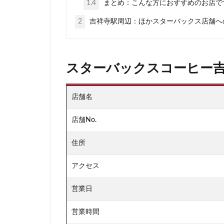
1.4
まとめ：こんな方におすすめのお店で
新宿マインズタワ
2
吉祥寺駅周辺：ほかスターバックス店舗へ
新宿野村ビル
新横浜
新橋
新青梅街道
スターバックスコーヒー
日本大学板橋病院
日産
日産グ
店舗名
明治神宮前
朝霞
朝霞駅
店舗No.
東京23区
東
住所
東京ドームシティ
東京ミッドタウン
アクセス
東京ワールドゲー
営業日
東名高速道路
東急世田谷線
営業時間
東武百貨店