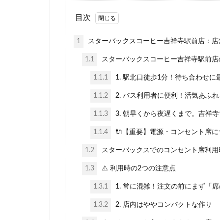
名鉄名古屋駅
目次
国立競技場
外苑
外苑前
1
スターバックスコーヒー吉祥寺駅前店：店
大塚
大学
1.1
スターバックスコーヒー吉祥寺駅前店
大手町ビル
1.1.1
1. 駅北口徒歩1分！待ち合わせ
大船駅
大門
1.1.2
2. バス利用者に便利！活気あふ
富士市
富岡
小手指
小田
1.1.3
3. 朝早くから夜遅くまで。吉祥
川崎ルフロン
1.1.4
🔌【重要】電源・コンセント席に
幕張豊砂
平
1.2
スターバックスでのコンセント席利用
府中駅
弥生
1.3
⚠️ 利用時の2つの注意点
恵比寿
恵比
成城学園前
1.3.1
1. 常に混雑！注文の前にまず「
戸田市
所沢
1.3.2
2. 店内はややコンパクトな作り
新丸ビル
新