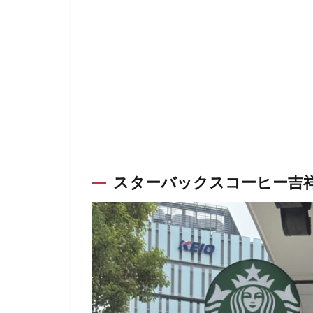
神田駅
神谷
立川伊勢丹
築地本願寺
羽村市
羽生
舞浜
船橋
茗荷谷
草加
蓮田サービスエリ
虎ノ門ヒルズ
スターバックスコーヒー吉
西国分寺
西
調布
調布パ
赤坂溜池タワー
辻堂駅
那覇
都築パーキングエ
銀座コリドー通り
阿佐ヶ谷駅