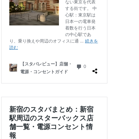
三ツ境
三軒茶屋
徒町
上野駅
中央自動車道
ゾ
九段下
井の頭公園
グラン
代々木公園
華街
光が丘
六本木
北千住
千葉公園
線
南砂町
駅
名古屋高島屋