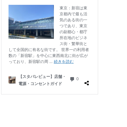
四ツ谷
国体通り
地下鉄
坂戸
大倉山
大和
大手町
大船
学芸大学駅
小川町駅
小平市
川口駅
川島町
川駅
帝京大学
府中競馬場駅
志木駅
志茂
学病院
成城
塚駅
戸田公園
文化村
新三郷
ービル