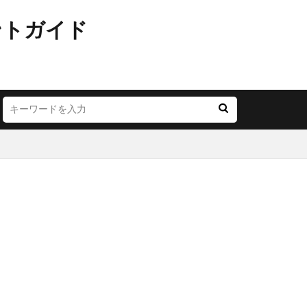
ントガイド
JR西日本
LOUNGE
YA
お茶の水
ごう横浜
にこテラス
めが丘ソラトス
アトレ
オ
アリオ北砂
モール与野
イオン市川妙典
リー