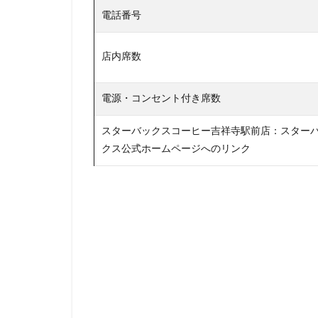
電話番号
板橋区
柏
森林公園
横
店内席数
横浜市役所
武蔵小山
武
電源・コンセント付き席数
汐入
汐留
池袋東口
池
スターバックスコーヒー吉祥寺駅前店：スター
浜名湖サービスエ
クス公式ホームページへのリンク
浦安
海浜幕
渋谷
渋谷サ
渋谷ヒカリエ
湘南
湘南台
熱田神宮
犬
田町タワー
皇居
目白駅
研究学園
碑