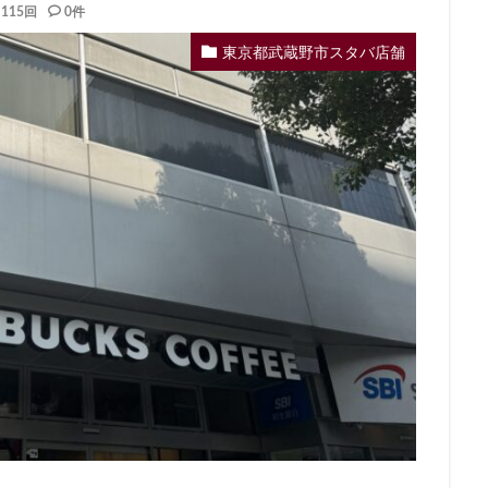
115回
0件
イーアス
エキア
エキア竹ノ塚
エキナカ
エキュート
エキュート赤羽
エトモ池上
エミオ練馬
オススメ店舗
オ
東京都武蔵野市スタバ店舗
インズホーム
カフェ
ギンザシックス
クイーンズスクエア
グ
グランデュオ立川
コクーンシティ
コレド室町
コレド室町テラ
ド
サンケイビル
サンシャインシティ
サービスエリア
シモキ
ャポー新小岩
ジョイナス
スタバ
スタバ1号店
スターバック
ティー＆カフェ
スターバックスギンザハウス
スターバックスリザーブ
センター南
セントラルパーク
ソラマチ
タワーマンション
ダ
テイクアウト
テイクアウト専門
テイクアウト専門店
ディバーナ
トリトンスクエア
ドライブスルー
ニュウマン
ニュウマン横
バスターミナル東京八重洲
パーキングエリア
ビーンズ
ビーンズ
フルルガーデン八千代
プリンチ
プルデンシャルタワー
ベイシ
ペリエ千葉
ペリエ海浜幕張
マルイ
マロニエゲート
マーケ
ムスブ田町
メトロピア
モザイクモール港北
モラージュ菖蒲
マダ電機
ヨリマチ
ラシック
ラスカ熱海
ラゾーナ川崎