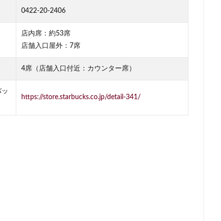
0422-20-2406
柏の葉キャンパス
柏駅
柏高島屋
栄
桜木町
桶川市
浜
横浜ビジネスパーク
横浜ベイサイド
横浜ポルタ
横浜モア
店内席：約53席
横浜駅
横須賀
横須賀中央
横須賀線
歌舞伎町
武蔵中原
店舗入口屋外：7席
蔵小杉
武蔵小杉病院
武蔵村山
武蔵浦和
武蔵溝ノ口
水
4席（店舗入口付近：カウンター席）
汐留シティセンター
江戸川区
江東区
池上駅
池尻大橋
袋西口
池袋駅
津田沼
流山おおたかの森
浅草
浜名湖
バッ
https://store.starbucks.co.jp/detail-341/
リア
浜松
浜松城公園
浜松町
浜松駅
浜田山
浦和
張
海老名サービスエリア
淡路町駅
深夜営業
深谷市
淵
クラステージ
渋谷スクランブルスクエア
渋谷ストリーム
渋谷パル
渋谷フクラス
渋谷マークシティ
渋谷駅
港北ミナモ
港北東
湘南新宿ライン
溜池山王
溝の口
滑川町
熊谷
熊
山市
狭山市
王子
珍しい
環境
用賀
田園調布
田町駅
田端
甲州街道
町田市
町田駅
病院
登戸
目黒
目黒区
目黒駅
相模大野
相鉄
相鉄いずみ野
文谷
祐天寺
神之池緑地公園
神保町
神宮前
神栖