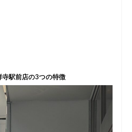
町
福生市
福生駅
秋葉原
秋葉原駅
稲城
穴場
立川駅
竹ノ塚
竹橋
第1ターミナル
第三京浜
笹塚
籠原
紀尾井町
経堂
綱島
綱島駅
総武線
練馬駅
羽生市
羽田空港
習志野市
聖路加国際病院
自由が丘
船橋駅
芝大門
芝浦
芦花公園
花園
若葉
茅ヶ
駅
荒川区
荻窪
葉山
葛西
葛西臨海公園
葛飾区
ア
蔦屋家電
蔦屋書店
藤沢
藤沢市
藤沢駅
蘇我
虎ノ門ヒルズステーションタワー
虎ノ門駅
表参道
西千葉
祥寺駅前店
の3つの
特徴
新井
西新宿
西東京市
西武新宿線
西武新宿駅
西船橋
ルコ
調布駅
豊橋駅
豊洲
赤坂
赤坂インターシティAIR
赤坂見附
赤羽
赤羽駅
越谷レイクタウン
足柄サービスエ
那覇空港
都営大江戸線
都営新宿線
都庁前駅
都立明治
リア
酒々井
金山
金沢八景
金町
金町駅
銀座
錦糸町
錦糸町駅
鎌倉
鎌倉駅
閉店
関内
阿
限定店舗
難波駅
雷門
電源
霞が関ビルディング
霞ヶ関