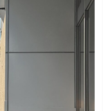
青梅
青梅インター
青葉区
青葉台
順天堂医院
順天堂大
駅ナカ
駅ビル
駅直結
駅近
駅近カフェ
駒澤大学
高島屋
高崎駅
高架下
高田
高田馬場
高級住宅街
駅
高辻
高速道路
鳥浜
鶴ヶ峰
鶴ヶ島市
鶴見
番
麻布台
麻布台ヒルズ
検索