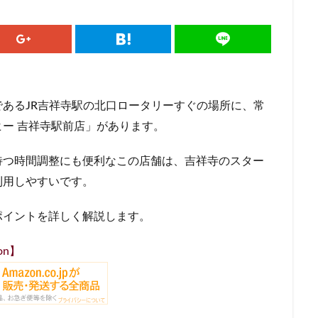
ドマークストア
ルミネ横浜
ルミネ池袋
ルミネ立川
一覧
パーク
三井住友銀行
三田
三田駅
三菱ビル
三越前
駅
上大岡
上尾市
上智大学
上野
上野公園
上野御
井戸
世田谷代田
世田谷区
中央区
中央大学
中央林間
中目黒
中野
中野坂上
中野駅
丸の内
丸の内オア
あるJR吉祥寺駅の北口ロータリーすぐの場所に、常
丸の内ビル
丸ビル
久喜
久喜市
久喜駅
久屋大通
ー 吉祥寺駅前店」があります。
二俣川
二子玉川
二子玉川ライズ
二子玉川公園
五反田
待つ時間調整にも便利なこの店舗は、吉祥寺のスター
崎駅
京急百貨店
京急鶴見駅
京成千葉駅
京橋
京橋エド
利用しやすいです。
京王井の頭線
京王新線
京王線
仙川
代々木
代々木上原
T-SITE
代沢
伊勢原
伏見
佐倉
信濃町
元町・中
ポイントを詳しく解説します。
代緑が丘
八幡山
八王子駅
八重洲
八重洲地下街
公園
六本木一丁目
内幸町
再開発
勝どき
勝どき駅
北区
on】
田
北谷町
千代田区
千歳烏山
千歳船橋
千葉中央駅
駅
千駄ヶ谷
半蔵門
半蔵門線
南与野
南千住
南武
谷
南越谷駅
原宿
吉祥寺
名古屋
名古屋市
名古屋