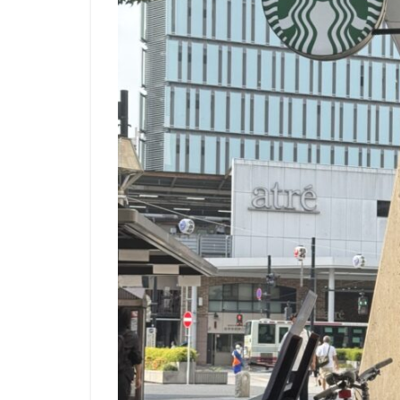
青山一丁目
館林
馬車道
高坂
高尾
高輪ゲートウェイ
麹町
麻布十