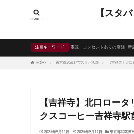
タグ
【スタバ
CIAL鶴見
EX
KDDI
KITTE
Neighborhood and
注目キーワード
電源・コンセントありの店舗
新
starbucks
ST
TSUTAYA BOOKS
東京都武蔵野市スタバ店舗
【吉祥寺】北口
HOME
くまざわ書店
そよら横浜高田
ひばりヶ丘
ららぽーと
【吉祥寺】北口ロータ
アトレヴィ大塚
アリオ川口
クスコーヒー吉祥寺駅
イオンモール春日
イオン板橋
2025年9月11日
2025年9月11日
東京都武蔵野