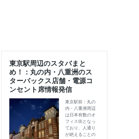
エキュート上野
ートバックス
ランスタ
ス
コンセント
タエキウエ
ス
セレオ八王子
イエー
ツタヤ
浜
ハラカド
亀有
ア
ットプレイス
モリタウン
ララガーデン