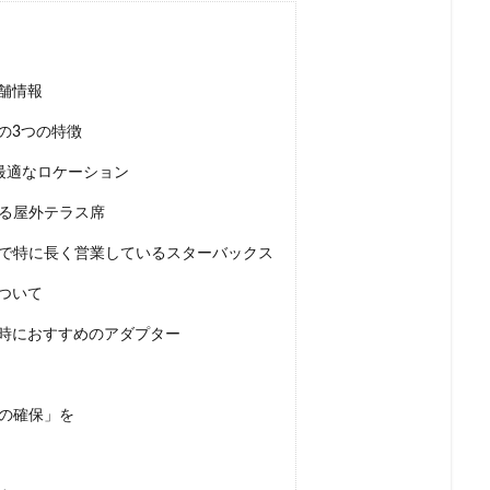
名鉄神宮前
名駅
和光
和光駅
品川駅
営業時間
国道124号線
国道1号線
国際通り
土呂
土浦
地下街
多摩ニュータウン
多摩境
大久保
大井町
大人の街
舗情報
大学内の店舗
大学病院
大宮
大宮駅
大崎
大崎駅
の3つの特徴
大手町プレイス
大手町駅
大森
大森駅
大泉学園
大津通
に最適なロケーション
大阪高島屋
天王町
太田市
奥沢
妙典
学園の森
れる屋外テラス席
富岡バイパス
富里
小作
小山
小岩
小川町
原駅
小田急
小田急百貨店
山手通り
岡崎市
川口
寺で特に長く営業しているスターバックス
川崎駅
川越
川越市
川越駅
市ヶ谷
市ヶ谷駅
市
ついて
塚駅
年末年始
広い
広いカフェ
広尾
府中本町駅
時におすすめのアダプター
台
御徒町
御成門
御茶ノ水
御茶ノ水ソラシティ
志木
寿ガーデンプレイス
恵比寿駅
恵那峡
愛宕ヒルズ
慶應義塾大
成増
成増駅
成田空港
成田空港第1ターミナル
戸塚
戸
席の確保」を
市
所沢駅
手話
押上
持ち帰り
改札内
改札外
商品
新大久保
新大阪
新大阪駅
新宿
新宿グリーンタワ