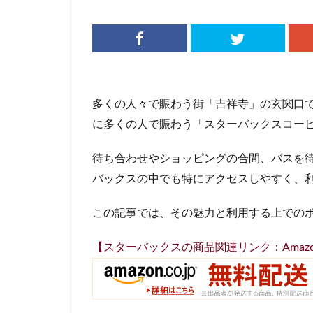
リージョナルラン
三井アウトレット
三鷹市
三鷹
下北沢
下高
中央道
中山
多くの人々で賑わう街「吉祥寺」の玄関口で
丸の内パークビル
に多くの人で賑わう「スターバックスコーヒ
亀戸
亀有
待ち合わせやショッピングの合間、バスを
京急
京急川
バックスの中でも特にアクセスしやすく、
京浜東北線
代官山
代官山
この記事では、その魅力と利用する上での
入間川
八千
六本木ヒルズ
【スターバックスの商品関連リンク：Amaz
北参道
北戸
千葉市
千葉
南船橋
南越