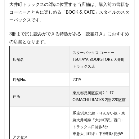
小川町
小川町駅
小平市
小手指
大井町トラックスの2階に位置する当店舗は、購入前の書籍を
小田原駅
小田急
小田急百貨店
山手通り
コーヒーとともに楽しめる「BOOK & CAFE」スタイルのスタ
ーバックスです。
岡崎市
川口
川口駅
川島町
川崎ルフロン
川崎駅
川越
川越市
3冊まで試し読みができる特徴がある「読書好き」におすすめ
川越駅
市ヶ谷
市ヶ谷駅
市川駅
の店舗となります。
帝京大学
幕張豊砂
平塚駅
年末年始
スターバックス コーヒー
広い
広いカフェ
広尾
府中本町駅
店舗名
TSUTAYA BOOKSTORE 大井町
トラックス店
府中競馬場駅
府中駅
弥生台
御徒町
御成門
御茶ノ水
御茶ノ水ソラシティ
志木
店舗No.
2319
志木駅
志茂
恵比寿
恵比寿ガーデンプレイス
東京都品川区広町2-1-17
恵比寿駅
恵那峡
愛宕ヒルズ
住所
OIMACHI TRACKS 2階 220区画
慶應義塾大学病院
成城
成城学園前
成増
成増駅
成田空港
成田空港第1ターミナル
JR京浜東北線・りんかい線・東
急大井町線「大井町駅」西口・
戸塚
戸塚駅
戸田公園
戸田市
所沢市
トラックス口徒歩6分
所沢駅
手話
押上
持ち帰り
改札内
東急大井町線：下神明駅徒歩9
アクセス