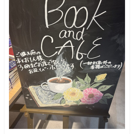
南越谷駅
原宿
吉祥寺
名古屋
名古屋市
名古屋駅
名古屋高島屋
名鉄名古屋駅
名鉄神宮前
名駅
和光
和光駅
品川駅
営業時間
四ツ谷
国体通り
国立競技場
国道124号線
国道1号線
国際通り
土呂
土浦
地下街
地下鉄
坂戸
外苑
外苑前
多摩ニュータウン
多摩境
大久保
大井町
大人の街
大倉山
大和
大塚
大学
大学内の店舗
大学病院
大宮
大宮駅
大崎
大崎駅
大手町
大手町ビル
大手町プレイス
大手町駅
大森
大森駅
大泉学園
大津通
大船
大船駅
大門
大阪高島屋
天王町
太田市
奥沢
妙典
学園の森
学芸大学駅
富士市
富岡
富岡バイパス
富里
小作
小山
小岩