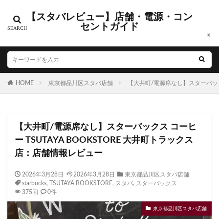
【スタバレビュー】店舗・電源・コン
カテゴリー
セントガイド
タグ
HOME
CIAL鶴見
東京都品川区スタバ店舗
EXITMELSA
GINZA SIX
【大井町/電源席なし】スターバックス
Greener Stores
JINS
JR
JR南武線
JR西日本
KDDI
KITTE
LOUNGE&CAFE
【大井町/電源席なし】スターバックス コーヒ
MIYASHITA PARK
My フルーツ³ フラペチーノⓇ
ー TSUTAYA BOOKSTORE 大井町トラックス
Neighborhood and Coffee
NEOPASA
店：店舗情報レビュー
Olive LOUNGE
OPA
Princi
SHARE LOUNGE
starbucks
STARBUCKS GINZA HOUSE
T-SITE
2026年3月28日
2026年3月28日
東京都品川区スタバ店舗
starbucks
,
TSUTAYA BOOKSTORE
,
スタバ
,
スターバックス
Teavana
Think Lab
TSUTAYA
375回
0件
TSUTAYA BOOKSTORE
TSUTAYABOOKSTORE
東京都品川区スタバ店舗
あざみ野
おしゃれ
お台場
お茶の水