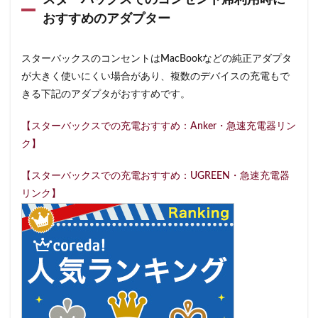
スターバックスでのコンセント席利用時に
限定店舗
難波駅
雷門
電源
おすすめのアダプター
霞が関ビルディング
霞ヶ関
青山
青山一丁目
青梅
青梅インター
青葉区
青葉台
スターバックスのコンセントはMacBookなどの純正アダプタ
が大きく使いにくい場合があり、複数のデバイスの充電もで
順天堂医院
順天堂大学
飯田橋
館林
きる下記のアダプタがおすすめです。
馬車道
駅ナカ
駅ビル
駅直結
駅近
駅近カフェ
駒澤大学
高円寺
高坂
高尾
【スターバックスでの充電おすすめ：Anker・急速充電器リン
高島屋
高崎駅
高架下
高田
高田馬場
ク】
高級住宅街
高輪ゲートウェイ
高輪ゲートウェイ駅
【スターバックスでの充電おすすめ：UGREEN・急速充電器
高辻
高速道路
鳥浜
鶴ヶ峰
鶴ヶ島市
リンク】
鶴見
鶴見駅
鹿嶋市
麹町
麻布十番
麻布台
麻布台ヒルズ
検索