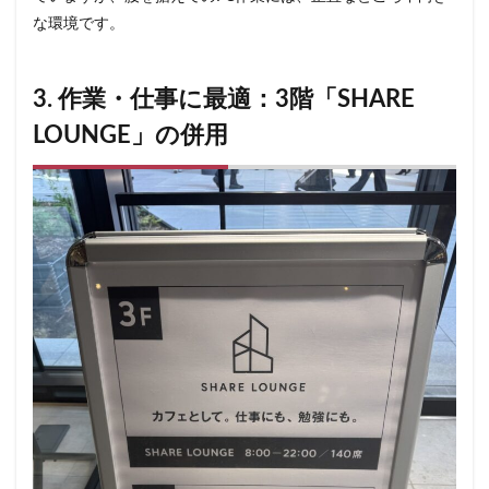
東戸塚
東松山
東武東上線
東武百貨店
な環境です。
東武練馬
東池袋
東海道新幹線
東葉高速鉄道
東銀座
東雲
松戸駅
板橋区
柏
3. 作業・仕事に最適：3階「SHARE
柏の葉キャンパス
柏駅
柏高島屋
栄
LOUNGE」の併用
桜木町
桶川市
梅ヶ丘
森林公園
横浜
横浜ビジネスパーク
横浜ベイサイド
横浜ポルタ
横浜モアーズ
横浜市
横浜市役所
横浜駅
横須賀
横須賀中央
横須賀線
歌舞伎町
武蔵中原
武蔵境
武蔵小山
武蔵小杉
武蔵小杉病院
武蔵村山
武蔵浦和
武蔵溝ノ口
水道橋
永田町
汐入
汐留
汐留シティセンター
江戸川区
江東区
池上駅
池尻大橋
池袋
池袋東口
池袋西口
池袋駅
津田沼
流山おおたかの森
浅草
浜名湖
浜名湖サービスエリア
浜松