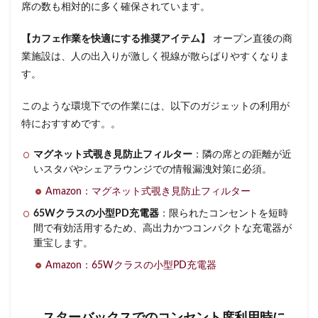
席の数も相対的に多く確保されています。
藤沢市
藤沢駅
蘇我
虎ノ門
虎ノ門ヒルズ
虎ノ門ヒルズステーションタワー
【カフェ作業を快適にする推奨アイテム】
オープン直後の商
虎ノ門駅
表参道
西千葉
西友
西台
業施設は、人の出入りが激しく視線が散らばりやすくなりま
す。
西国分寺
西新井
西新宿
西東京市
西武新宿線
西武新宿駅
西船橋
西船橋駅
このような環境下での作業には、以下のガジェットの利用が
調布
調布パルコ
調布駅
豊橋駅
豊洲
特におすすめです。。
赤坂
赤坂インターシティAIR
赤坂サカス
マグネット式覗き見防止フィルター
：隣の席との距離が近
赤坂溜池タワー
赤坂見附
赤羽
赤羽駅
いスタバやシェアラウンジでの情報漏洩対策に必須。
越谷レイクタウン
足柄サービスエリア
路面店
Amazon：マグネット式覗き見防止フィルター
辻堂駅
那覇
那覇空港
都営大江戸線
65Wクラスの小型PD充電器
：限られたコンセントを短時
都営新宿線
都庁前駅
都立明治公園
間で有効活用するため、高出力かつコンパクトな充電器が
重宝します。
都築パーキングエリア
酒々井
金山
金沢八景
Amazon：65Wクラスの小型PD充電器
金町
金町駅
銀座
銀座コリドー街
銀座コリドー通り
錦糸町
錦糸町駅
鎌倉
鎌倉駅
閉店
関内
阿佐ヶ谷
阿佐ヶ谷駅