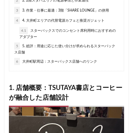
二子玉川公園
五反田
井の頭公園
京急
2
2. 2階スタバエリアの電源事情と作業適性
京急川崎駅
京急百貨店
京急鶴見駅
3
3. 作業・仕事に最適：3階「SHARE LOUNGE」の併用
京成千葉駅
京橋
京橋エドグラン
京浜東北線
4
4. 大井町エリアの代替電源カフェと推奨ガジェット
京王井の頭線
京王新線
京王線
仙川
4.1
スターバックスでのコンセント席利用時におすすめの
代々木
代々木上原
代々木公園
代官山
アダプター
代官山T-SITE
代沢
伊勢原
伏見
佐倉
5
5. 総評：用途に応じた使い分けが求められるスターバック
ス店舗
信濃町
元町・中華街
光が丘
入間川
6
大井町駅周辺：スターバックス店舗へのリンク
八千代緑が丘
八幡山
八王子駅
八重洲
八重洲地下街
公園
六本木
六本木ヒルズ
六本木一丁目
内幸町
再開発
勝どき
1. 店舗概要：TSUTAYA書店とコーヒー
勝どき駅
北区
北千住
北参道
北戸田
が融合した店舗設計
北谷町
千代田区
千歳烏山
千歳船橋
千葉中央駅
千葉公園
千葉市
千葉駅
千駄ヶ谷
半蔵門
半蔵門線
南与野
南千住
南武線
南砂町
南船橋
南越谷