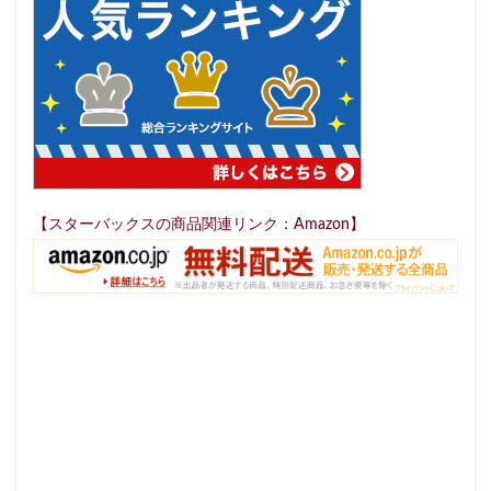
セレオ八王子
センター北
センター南
セントラルパーク
ソラマチ
タワーマンション
ダイエー
ツタヤ
ティバーナ
テイクアウト
テイクアウト専門
テイクアウト専門店
ディバーナ
トナリエキュート
トリトンスクエア
ドライブスルー
ニュウマン
ニュウマン横浜
【スターバックスの商品関連リンク：Amazon】
ハラカド
ハレノテラス
バスターミナル東京八重洲
パーキングエリア
ビーンズ
ビーンズ亀有
ピオニウォーク
フルルガーデン八千代
プリンチ
プルデンシャルタワー
ベイシア
ベイシア富里
ペリエ千葉
ペリエ海浜幕張
マルイ
マロニエゲート
マーケットプレイス
ミヤシタパーク
ムスブ田町
メトロピア
モザイクモール港北
モラージュ菖蒲
モリタウン
ヤエチカ
ヤマダ電機
ヨリマチ
ラシック