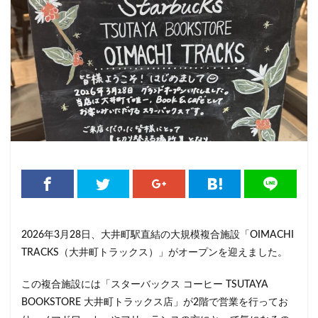
くまざわ書店
さいたま市
さいたま新都心
ささしまライブ
そごう千葉
そごう横浜
そよら横浜高田
たまプラーザ
つくば
つくばエクスプレス
つくば駅
にこにこテラス
ひばりヶ丘
ふじみ野
ふじみ野市
まとめ
みなとみらい
ゆめが丘
ゆめが丘ソラトス
ららぽーと
ららぽーと富士見
ららテラス
ららテラス川口
アウトレット
アトレ
アトレヴィ大塚
アトレ大森
アトレ川崎
アトレ新浦安
アピタテラス
アリオ
アリオ北砂
アリオ川口
アークヒルズ
イオン
2026年3月28日、大井町駅直結の大規模複合施設「OIMACHI
イオンモール
イオンモール上尾
イオンモール与野
TRACKS（大井町トラックス）」がオープンを迎えました。
イオンモール春日部
イオンモール津田沼
この複合施設には「スターバックス コーヒー TSUTAYA
イオンモール羽生
イオンレイクタウン
BOOKSTORE 大井町トラックス店」が2階で営業を行ってお
イオン市川妙典
イオン板橋
イオン金沢八景