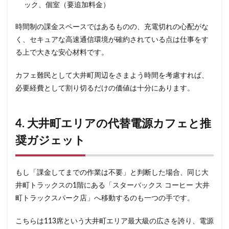
ック、個室（要追加料金）
石神井公園
研究学園
碑文谷
祐天寺
神之池緑地公園
神保町
神宮前
神栖
時間制の課金スペースではあるものの、充電切れの心配がな
神栖市
神楽坂
神田駅
神谷町
福生市
く、セキュアな高速通信環境が確約されている点は仕事をす
る上で大きな安心材料です。
福生駅
秋葉原
秋葉原駅
稲城
穴場
立川
立川伊勢丹
立川駅
竹ノ塚
竹橋
カフェ難民として大井町周辺をさまよう時間を考慮すれば、
第1ターミナル
第三京浜
笹塚
笹塚駅
必要経費として割り切るだけの価値は十分にあります。
築地
築地本願寺
籠原
紀尾井町
経堂
綱島
綱島駅
総武線
練馬駅
缶コーヒー
4. 大井町エリアの代替電源カフェと推
羽村市
羽生
羽生市
羽田空港
習志野市
奨ガジェット
聖路加国際病院
自由が丘
自由が丘駅
舞浜
船橋
船橋駅
芝大門
芝浦
芦花公園
もし「課金してまでの作業は不要」と判断した場合、同じ大
花園
若葉
茅ヶ崎
茅場町
茗荷谷
井町トラックスの1階にある「スターバックス コーヒー 大井
草加駅
荒川区
荻窪
葉山
葛西
町トラックスパーク店」へ移動するのも一つの手です。
葛西臨海公園
葛飾区
蒲田駅
蓮根
こちらは113席という大井町エリア最大級の広さを誇り、電源
蓮田サービスエリア
蔦屋家電
蔦屋書店
藤沢