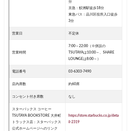
分
改札外
文化村
新三郷
新丸ビル
新商品
京急：鮫洲駅徒歩18分
新大久保
新大阪
新大阪駅
新宿
東急バス：品川区役所入口徒歩
新宿グリーンタワービル
新宿マインズタワー
3分
新宿マルイ
新宿三丁目
新宿御苑
新宿御苑前
営業日
不定休
新宿西口
新宿野村ビル
新宿駅
新小岩
新幹線
新座市
新御茶ノ水
新杉田
7:00～22:00（※併設の
営業時間
TSUTAYAは10:00～、SHARE
新東名高速道路
新横浜
新橋
新橋駅
LOUNGEは8:00～）
新津田沼
新浦安
新百合ヶ丘
新綱島
電話番号
03-6303-7490
新越谷
新越谷駅
新青梅街道
新高島
日吉
日本テレビ
日本初店舗
日本医科大学
店内席数
約60席
日本医科大学付属病院
日本大学板橋病院
日本橋
コンセント付き席数
なし
日本橋高島屋
日比谷
日比谷シティ
日比谷公園
日比谷駅
日産
スターバックス コーヒー
TSUTAYA BOOKSTORE 大井町
https://store.starbucks.co.jp/deta
日産グローバル本社ギャラリー
日野市
早稲田
トラックス店：スターバックス
il-2319
旭橋
明大前
明治大学
明治神宮前
星川
公式ホームページへのリンク