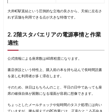
春日部
昭島
昭島駅
晴海
有楽町
有楽町ビル
有楽町駅
朝霞
朝霞駅
木場
大井町駅直結という圧倒的な立地の良さから、天候に左右さ
未来屋書店
本川越駅
本郷三丁目
札幌
れず店舗を利用できる点が大きな特徴です。
村上
東京
東京23区
東京ガーデンテラス紀尾井町
東京スカイツリー
2. 2階スタバエリアの電源事情と作業
東京ディズニーリゾート
東京ドームシティ
適性
東京ビッグサイト
東京ミッドタウン
東京ミッドタウン八重洲
東京ミッドタウン日比谷
公式情報による座席数は60席程度になります。
東京メトロ
東京メトロ半蔵門線
東京メトロ東西線
東京メトロ銀座線
東京ワールドゲート
書店併設という特性上、購入前の本を持ち込んで長時間読書
を楽しむ利用者が多く滞在します。
東京国際フォーラム
東京理科大学
東京駅
東別院
東名高速
東名高速道路
東大
そのため、休日はもちろんのこと、平日の日中であっても座
東大宮
東小金井
東急
東急スクエア
席の確保自体が困難になる場面が容易に想像できます。
東急ツインズ
東急プラザ
東急世田谷線
ちょっとしたメールチェックや短時間のタスク処理には向い
東急東横線
東急田園都市線
東急蒲田駅
ていますが、腰を据えてのPC作業には、正直なところ不向き