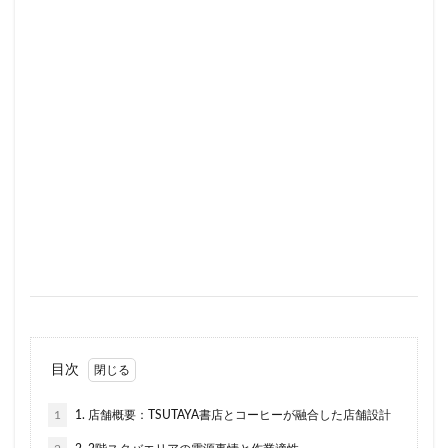
ラスカ熱海
ラゾーナ川崎
ララガーデン
リージョナルランドマークストア
ルミネ横浜
ルミネ池袋
ルミネ立川
一覧
三ツ境
三井アウトレットパーク
三井住友銀行
三田
三田駅
三菱ビル
三越前
三軒茶屋
三鷹市
三鷹駅
上大岡
上尾市
上智大学
上野
上野公園
上野御徒町
上野駅
下北沢
下高井戸
世田谷代田
世田谷区
中央区
中央大学
中央林間
中央自動車道
中央道
中山
中目黒
中野
中野坂上
中野駅
丸の内
丸の内オアゾ
丸の内パークビル
丸の内ビル
丸ビル
久喜
目次
久喜市
久喜駅
久屋大通
九段下
亀戸
1
1. 店舗概要：TSUTAYA書店とコーヒーが融合した店舗設計
亀有
二俣川
二子玉川
二子玉川ライズ