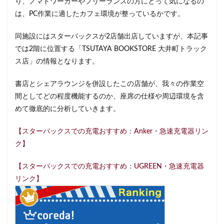
り、ノマドワーカーやフリーランスの方にとって気になるの
イクスピアリ
イグジットメルサ
は、PC作業に適したカフェ環境が整っているかです。
イタリアンベーカリー
イトーヨーカドー
イーアス
同施設にはスターバックスが2店舗出店していますが、本記事
エキア
エキア竹ノ塚
エキナカ
エキュート
では2階に位置する「TSUTAYA BOOKSTORE 大井町トラック
エキュート上野
エキュート立川
エキュート赤羽
ス店」の情報となります。
エトモ池上
エミオ練馬
オススメ店舗
書店とシェアラウンジを併設したこの店舗が、我々の作業空
オートバックス
カインズ
カインズホーム
間としてどの程度機能するのか、座席の仕様や周辺環境を含
カフェ
ギンザシックス
クイーンズスクエア
めて徹底的に分析していきます。
グランスタ
グランスタ東京
グランデュオ立川
【スターバックスでの充電おすすめ：Anker・急速充電器リン
コクーンシティ
コレド室町
コレド室町テラス
ク】
コンセント
コースカベイサイド
サンケイビル
サンシャインシティ
サービスエリア
【スターバックスでの充電おすすめ：UGREEN・急速充電器
シモキタエキウエ
シャポー
シャポー新小岩
リンク】
ジョイナス
スタバ
スタバ1号店
スターバックス
スターバックス ティー＆カフェ
スターバックスギンザハウス
スターバックスリザーブ