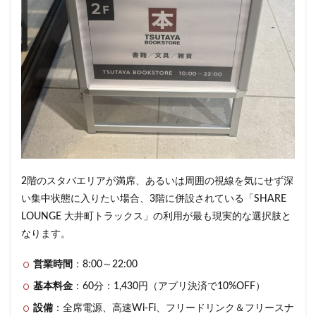
浜松城公園
浜松町
浜松駅
浜田山
浦和
浦和駅
浦安
海浜幕張
海老名サービスエリア
淡路町駅
深夜営業
深谷市
淵野辺
清瀬駅
渋谷
渋谷サクラステージ
渋谷スクランブルスクエア
渋谷ストリーム
渋谷パルコ
渋谷ヒカリエ
渋谷フクラス
渋谷マークシティ
渋谷駅
港北ミナモ
港北東急
港南台
湘南
湘南台
湘南新宿ライン
溜池山王
溝の口
滑川町
2階のスタバエリアが満席、あるいは周囲の視線を気にせず深
い集中状態に入りたい場合、3階に併設されている「SHARE
熊谷
熊谷駅
熱海
熱田神宮
犬山市
LOUNGE 大井町トラックス」の利用が最も現実的な選択肢と
狭山市
王子
珍しい
環境
用賀
なります。
田園調布
田町
田町タワー
田町駅
田端
甲州街道
町田市
町田駅
病院
登戸
営業時間
：8:00～22:00
白金高輪
皇居
目白駅
目黒
目黒区
基本料金
：60分：1,430円（アプリ決済で10%OFF）
目黒駅
相模大野
相鉄
相鉄いずみ野線
設備
：全席電源、高速Wi-Fi、フリードリンク＆フリースナ