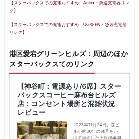
【スターバックスでの充電おすすめ：Anker・急速充電器リン
石神井公園
研究学園
碑文谷
祐天寺
ク】
神之池緑地公園
神保町
神宮前
神栖
神栖市
神楽坂
神田駅
神谷町
福生市
【スターバックスでの充電おすすめ：UGREEN・急速充電器
リンク】
福生駅
秋葉原
秋葉原駅
稲城
穴場
立川
立川伊勢丹
立川駅
竹ノ塚
竹橋
第1ターミナル
第三京浜
笹塚
笹塚駅
港区愛宕グリーンヒルズ：周辺のほか
築地
築地本願寺
籠原
紀尾井町
経堂
スターバックスてのリンク
綱島
綱島駅
総武線
練馬駅
缶コーヒー
羽村市
羽生
羽生市
羽田空港
習志野市
聖路加国際病院
自由が丘
自由が丘駅
舞浜
船橋
船橋駅
芝大門
芝浦
芦花公園
花園
若葉
茅ヶ崎
茅場町
茗荷谷
草加駅
荒川区
荻窪
葉山
葛西
葛西臨海公園
葛飾区
蒲田駅
蓮根
蓮田サービスエリア
蔦屋家電
蔦屋書店
藤沢