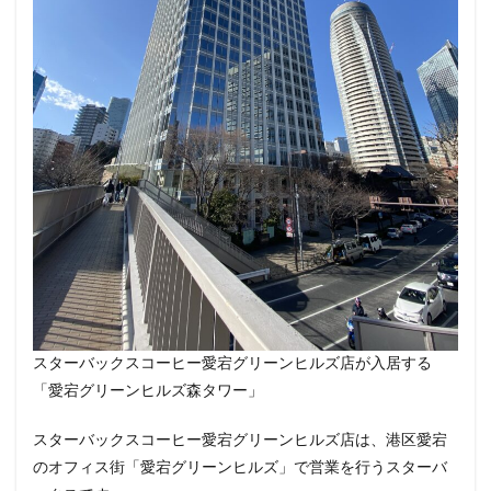
春日部
昭島
昭島駅
晴海
有楽町
有楽町ビル
有楽町駅
朝霞
朝霞駅
木場
未来屋書店
本川越駅
本郷三丁目
札幌
村上
東京
東京23区
東京ガーデンテラス紀尾井町
東京スカイツリー
東京ディズニーリゾート
東京ドームシティ
東京ビッグサイト
東京ミッドタウン
東京ミッドタウン八重洲
東京ミッドタウン日比谷
東京メトロ
東京メトロ半蔵門線
東京メトロ東西線
東京メトロ銀座線
東京ワールドゲート
東京国際フォーラム
東京理科大学
東京駅
スターバックスコーヒー愛宕グリーンヒルズ店が入居する
東別院
東名高速
東名高速道路
東大
「愛宕グリーンヒルズ森タワー」
東大宮
東小金井
東急
東急スクエア
東急ツインズ
東急プラザ
東急世田谷線
スターバックスコーヒー愛宕グリーンヒルズ店は、港区愛宕
のオフィス街「愛宕グリーンヒルズ」で営業を行うスターバ
東急東横線
東急田園都市線
東急蒲田駅