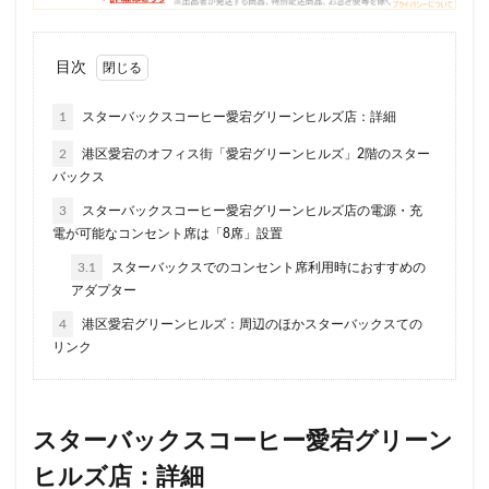
セレオ八王子
センター北
センター南
セントラルパーク
ソラマチ
タワーマンション
目次
ダイエー
ツタヤ
ティバーナ
テイクアウト
1
スターバックスコーヒー愛宕グリーンヒルズ店：詳細
テイクアウト専門
テイクアウト専門店
ディバーナ
2
港区愛宕のオフィス街「愛宕グリーンヒルズ」2階のスター
トナリエキュート
トリトンスクエア
バックス
ドライブスルー
ニュウマン
ニュウマン横浜
3
スターバックスコーヒー愛宕グリーンヒルズ店の電源・充
ハラカド
ハレノテラス
バスターミナル東京八重洲
電が可能なコンセント席は「8席」設置
パーキングエリア
ビーンズ
ビーンズ亀有
3.1
スターバックスでのコンセント席利用時におすすめの
アダプター
ピオニウォーク
フルルガーデン八千代
プリンチ
プルデンシャルタワー
ベイシア
ベイシア富里
4
港区愛宕グリーンヒルズ：周辺のほかスターバックスての
リンク
ペリエ千葉
ペリエ海浜幕張
マルイ
マロニエゲート
マーケットプレイス
ミヤシタパーク
ムスブ田町
メトロピア
スターバックスコーヒー愛宕グリーン
モザイクモール港北
モラージュ菖蒲
モリタウン
ヒルズ店：詳細
ヤエチカ
ヤマダ電機
ヨリマチ
ラシック