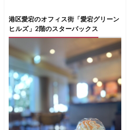
小川町
小川町駅
小平市
小手指
小田原駅
小田急
小田急百貨店
山手通り
港区愛宕のオフィス街「愛宕グリーン
岡崎市
川口
川口駅
川島町
川崎ルフロン
川崎駅
川越
川越市
ヒルズ」2階のスターバックス
川越駅
市ヶ谷
市ヶ谷駅
市川駅
帝京大学
幕張豊砂
平塚駅
年末年始
広い
広いカフェ
広尾
府中本町駅
府中競馬場駅
府中駅
弥生台
御徒町
御成門
御茶ノ水
御茶ノ水ソラシティ
志木
志木駅
志茂
恵比寿
恵比寿ガーデンプレイス
恵比寿駅
恵那峡
愛宕ヒルズ
慶應義塾大学病院
成城
成城学園前
成増
成増駅
成田空港
成田空港第1ターミナル
戸塚
戸塚駅
戸田公園
戸田市
所沢市
所沢駅
手話
押上
持ち帰り
改札内