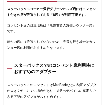
浜松城公園
浜松町
浜松駅
浜田山
浦和
スターバックスコーヒー愛宕グリーンヒルズ店にはコンセン
浦和駅
浦安
海浜幕張
海老名サービスエリア
ト付きの席が設置されており「8席」が利用可能です。
淡路町駅
深夜営業
深谷市
淵野辺
清瀬駅
渋谷
渋谷サクラステージ
コンセント席の設置場所は「店舗右奥の窓側カウンター席」
渋谷スクランブルスクエア
渋谷ストリーム
です。
渋谷パルコ
渋谷ヒカリエ
渋谷フクラス
ほかの席には設置されていないため、充電を行う場合はカウ
渋谷マークシティ
渋谷駅
港北ミナモ
ンター席の利用がおすすめとなります。
港北東急
港南台
湘南
湘南台
湘南新宿ライン
溜池山王
溝の口
滑川町
スターバックスでのコンセント席利用時に
熊谷
熊谷駅
熱海
熱田神宮
犬山市
おすすめのアダプター
狭山市
王子
珍しい
環境
用賀
田園調布
田町
田町タワー
田町駅
田端
スターバックスのコンセントはMacBookなどの純正アダプタ
甲州街道
町田市
町田駅
病院
登戸
が大きく使いにくい場合があり、複数のデバイスの充電もで
白金高輪
皇居
目白駅
目黒
目黒区
きる下記のアダプタがおすすめです。
目黒駅
相模大野
相鉄
相鉄いずみ野線