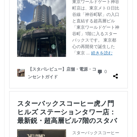
限定店舗
難波駅
雷門
電源
霞が関ビルディング
霞ヶ関
青山
青山一丁目
青梅
青梅インター
青葉区
青葉台
順天堂医院
順天堂大学
飯田橋
館林
馬車道
駅ナカ
駅ビル
駅直結
駅近
駅近カフェ
駒澤大学
高円寺
高坂
高尾
高島屋
高崎駅
高架下
高田
高田馬場
高級住宅街
高輪ゲートウェイ
高輪ゲートウェイ駅
高辻
高速道路
鳥浜
鶴ヶ峰
鶴ヶ島市
鶴見
鶴見駅
鹿嶋市
麹町
麻布十番
麻布台
麻布台ヒルズ
検索