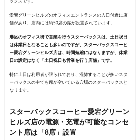
ックスです。
東戸塚
東松山
東武東上線
東武百貨店
東武練馬
東池袋
東海道新幹線
東葉高速鉄道
愛宕グリーンヒルズのオフィスエントランスの入口付近に店
東銀座
東雲
松戸駅
板橋区
柏
舗があり、店内には約50席の席が設置されています。
柏の葉キャンパス
柏駅
柏高島屋
栄
港区のオフィス街で営業を行うスターバックスは、土日祝日
桜木町
桶川市
梅ヶ丘
森林公園
横浜
は休業日となることも多いのですが、スターバックスコーヒ
横浜ビジネスパーク
横浜ベイサイド
横浜ポルタ
ー愛宕グリーンヒルズ店は、時間短縮にはなりますが、休業
横浜モアーズ
横浜市
横浜市役所
横浜駅
日の設定はなく「土日祝日も営業を行う店舗」です。
横須賀
横須賀中央
横須賀線
歌舞伎町
特に土日は利用者が限られており、混雑することが多いスタ
武蔵中原
武蔵境
武蔵小山
武蔵小杉
ーバックスの中でも席が空いている穴場のスターバックスと
武蔵小杉病院
武蔵村山
武蔵浦和
武蔵溝ノ口
なります。
水道橋
永田町
汐入
汐留
汐留シティセンター
江戸川区
江東区
池上駅
スターバックスコーヒー愛宕グリーン
池尻大橋
池袋
池袋東口
池袋西口
ヒルズ店の電源・充電が可能なコンセ
池袋駅
津田沼
流山おおたかの森
浅草
ント席は「8席」設置
浜名湖
浜名湖サービスエリア
浜松