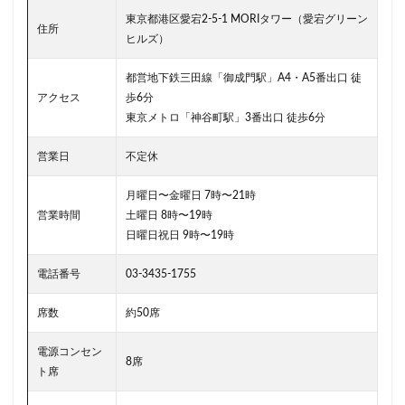
二子玉川公園
五反田
井の頭公園
京急
東京都港区愛宕2-5-1 MORIタワー（愛宕グリーン
京急川崎駅
京急百貨店
京急鶴見駅
住所
ヒルズ）
京成千葉駅
京橋
京橋エドグラン
京浜東北線
都営地下鉄三田線「御成門駅」A4・A5番出口 徒
京王井の頭線
京王新線
京王線
仙川
アクセス
歩6分
代々木
代々木上原
代々木公園
代官山
東京メトロ「神谷町駅」3番出口 徒歩6分
代官山T-SITE
代沢
伊勢原
伏見
佐倉
営業日
不定休
信濃町
元町・中華街
光が丘
入間川
八千代緑が丘
八幡山
八王子駅
八重洲
月曜日〜金曜日 7時〜21時
営業時間
土曜日 8時〜19時
八重洲地下街
公園
六本木
六本木ヒルズ
日曜日祝日 9時〜19時
六本木一丁目
内幸町
再開発
勝どき
勝どき駅
北区
北千住
北参道
北戸田
電話番号
03-3435-1755
北谷町
千代田区
千歳烏山
千歳船橋
席数
約50席
千葉中央駅
千葉公園
千葉市
千葉駅
電源コンセン
千駄ヶ谷
半蔵門
半蔵門線
南与野
8席
ト席
南千住
南武線
南砂町
南船橋
南越谷