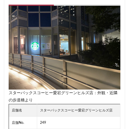
ラスカ熱海
ラゾーナ川崎
ララガーデン
リージョナルランドマークストア
ルミネ横浜
ルミネ池袋
ルミネ立川
一覧
三ツ境
三井アウトレットパーク
三井住友銀行
三田
三田駅
三菱ビル
三越前
三軒茶屋
三鷹市
三鷹駅
上大岡
上尾市
上智大学
上野
上野公園
上野御徒町
上野駅
下北沢
下高井戸
世田谷代田
世田谷区
中央区
中央大学
中央林間
中央自動車道
中央道
中山
中目黒
中野
中野坂上
スターバックスコーヒー愛宕グリーンヒルズ店：外観・近隣
中野駅
丸の内
丸の内オアゾ
の歩道橋より
丸の内パークビル
丸の内ビル
丸ビル
久喜
店舗名
スターバックスコーヒー愛宕グリーンヒルズ店
久喜市
久喜駅
久屋大通
九段下
亀戸
亀有
二俣川
二子玉川
二子玉川ライズ
店舗No.
249