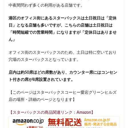
中夜間問わず多くの利用がある店舗です。
イクスピアリ
イグジットメルサ
イタリアンベーカリー
イトーヨーカドー
イーアス
港区のオフィス街にあるスターバックスは土日祝日は「定休
エキア
エキア竹ノ塚
エキナカ
エキュート
日」となる店舗も多いですが、こちらの店舗は土日祝日は
「時間短縮での営業時間」になりますが「定休日はありませ
エキュート上野
エキュート立川
エキュート赤羽
ん」
エトモ池上
エミオ練馬
オススメ店舗
オートバックス
カインズ
カインズホーム
オフィス街のスターバックスのため、土日は特に空いており
カフェ
ギンザシックス
クイーンズスクエア
穴場のスターバックスとなっています。
グランスタ
グランスタ東京
グランデュオ立川
店内は約50席ほどの席数があり、カウンター席にはコンセン
コクーンシティ
コレド室町
コレド室町テラス
ト付きの席が8席設置されています。
コンセント
コースカベイサイド
サンケイビル
【このページはスターバックスコーヒー愛宕グリーンヒルズ
サンシャインシティ
サービスエリア
店の場所・詳細のページとなります】
シモキタエキウエ
シャポー
シャポー新小岩
ジョイナス
スタバ
スタバ1号店
【スターバックスの商品関連リンク：Amazon】
スターバックス
スターバックス ティー＆カフェ
スターバックスギンザハウス
スターバックスリザーブ