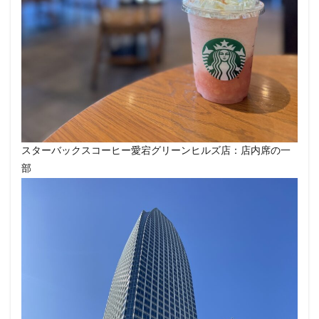
改札外
文化村
新三郷
新丸ビル
新商品
新大久保
新大阪
新大阪駅
新宿
新宿グリーンタワービル
新宿マインズタワー
新宿マルイ
新宿三丁目
新宿御苑
新宿御苑前
新宿西口
新宿野村ビル
新宿駅
新小岩
新幹線
新座市
新御茶ノ水
新杉田
新東名高速道路
新横浜
新橋
新橋駅
スターバックスコーヒー愛宕グリーンヒルズ店：店内席の一
新津田沼
新浦安
新百合ヶ丘
新綱島
部
新越谷
新越谷駅
新青梅街道
新高島
日吉
日本テレビ
日本初店舗
日本医科大学
日本医科大学付属病院
日本大学板橋病院
日本橋
日本橋高島屋
日比谷
日比谷シティ
日比谷公園
日比谷駅
日産
日産グローバル本社ギャラリー
日野市
早稲田
旭橋
明大前
明治大学
明治神宮前
星川