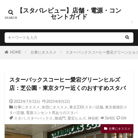
【スタバレビュー】店舗・電源・コン
カテゴリー
セントガイド
タグ
HOME
CIAL鶴見
仕事にオススメ
EXITMELSA
スターバックスコーヒー愛宕グリーンヒル
GINZA SIX
Greener Stores
JINS
JR
JR南武線
JR西日本
KDDI
KITTE
LOUNGE&CAFE
スターバックスコーヒー愛宕グリーンヒルズ
MIYASHITA PARK
My フルーツ³ フラペチーノⓇ
店：芝公園・東京タワー近くのおすすめスタバ
Neighborhood and Coffee
NEOPASA
Olive LOUNGE
OPA
Princi
SHARE LOUNGE
2022年7月12日
2025年8月2日
仕事にオススメ
,
休憩にオススメ
,
東京23区スタバ店舗
,
東京都港区ス
starbucks
STARBUCKS GINZA HOUSE
T-SITE
タバ店舗
,
電源コンセント席ありのスタバ
Teavana
Think Lab
TSUTAYA
スタバ
,
スターバックス
,
御成門
,
愛宕ヒルズ
,
神谷町
364回
0件
TSUTAYA BOOKSTORE
TSUTAYABOOKSTORE
仕事にオススメ
あざみ野
おしゃれ
お台場
お茶の水