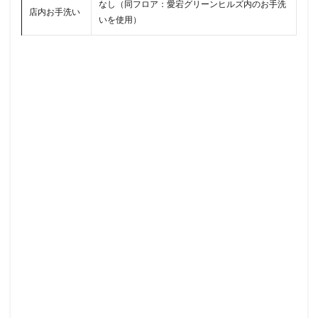
南越谷駅
原宿
吉祥寺
名古屋
名古屋市
なし（同フロア：愛宕グリーンヒルズ内のお手洗
店内お手洗い
いを使用）
名古屋駅
名古屋高島屋
名鉄名古屋駅
名鉄神宮前
名駅
和光
和光駅
品川駅
営業時間
四ツ谷
国体通り
国立競技場
国道124号線
国道1号線
国際通り
土呂
土浦
地下街
地下鉄
坂戸
外苑
外苑前
多摩ニュータウン
多摩境
大久保
大井町
大人の街
大倉山
大和
大塚
大学
大学内の店舗
大学病院
大宮
大宮駅
大崎
大崎駅
大手町
大手町ビル
大手町プレイス
大手町駅
大森
大森駅
大泉学園
大津通
大船
大船駅
大門
大阪高島屋
天王町
太田市
奥沢
妙典
学園の森
学芸大学駅
富士市
富岡
富岡バイパス
富里
小作
小山
小岩