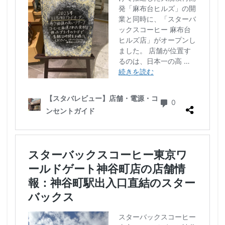
藤沢市
藤沢駅
蘇我
虎ノ門
虎ノ門ヒルズ
虎ノ門ヒルズステーションタワー
虎ノ門駅
表参道
西千葉
西友
西台
西国分寺
西新井
西新宿
西東京市
西武新宿線
西武新宿駅
西船橋
西船橋駅
調布
調布パルコ
調布駅
豊橋駅
豊洲
赤坂
赤坂インターシティAIR
赤坂サカス
赤坂溜池タワー
赤坂見附
赤羽
赤羽駅
越谷レイクタウン
足柄サービスエリア
路面店
辻堂駅
那覇
那覇空港
都営大江戸線
都営新宿線
都庁前駅
都立明治公園
都築パーキングエリア
酒々井
金山
金沢八景
金町
金町駅
銀座
銀座コリドー街
銀座コリドー通り
錦糸町
錦糸町駅
鎌倉
鎌倉駅
閉店
関内
阿佐ヶ谷
阿佐ヶ谷駅