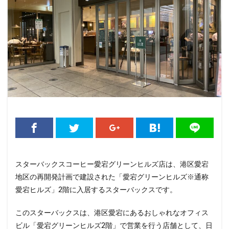
くまざわ書店
さいたま市
さいたま新都心
ささしまライブ
そごう千葉
そごう横浜
そよら横浜高田
たまプラーザ
つくば
つくばエクスプレス
つくば駅
にこにこテラス
ひばりヶ丘
ふじみ野
ふじみ野市
まとめ
みなとみらい
ゆめが丘
ゆめが丘ソラトス
ららぽーと
ららぽーと富士見
ららテラス
ららテラス川口
アウトレット
アトレ
アトレヴィ大塚
アトレ大森
アトレ川崎
アトレ新浦安
アピタテラス
アリオ
スターバックスコーヒー愛宕グリーンヒルズ店は、港区愛宕
アリオ北砂
アリオ川口
アークヒルズ
イオン
地区の再開発計画で建設された「愛宕グリーンヒルズ※通称
イオンモール
イオンモール上尾
イオンモール与野
愛宕ヒルズ」2階に入居するスターバックスです。
イオンモール春日部
イオンモール津田沼
イオンモール羽生
イオンレイクタウン
このスターバックスは、港区愛宕にあるおしゃれなオフィス
ビル「愛宕グリーンヒルズ2階」で営業を行う店舗として、日
イオン市川妙典
イオン板橋
イオン金沢八景