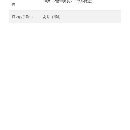
川口駅
川島町
川崎ルフロン
川崎駅
川越
10席（2階中央長テーブル付近）
席
市ヶ谷
市ヶ谷駅
市川駅
帝京大学
幕張豊砂
店内お手洗い
あり（2階）
年末年始
広い
広いカフェ
広尾
府中本町駅
府中駅
弥生台
御徒町
御成門
御茶ノ水
志木
志木駅
志茂
恵比寿
恵比寿ガーデンプレ
恵那峡
愛宕ヒルズ
慶應義塾大学病院
成城
成
成増駅
成田空港
成田空港第1ターミナル
戸塚
戸田市
所沢市
所沢駅
手話
押上
持ち帰
改札外
文化村
新三郷
新丸ビル
新商品
新大阪駅
新宿
新宿グリーンタワービル
新宿マイン
新宿マルイ
新宿三丁目
新宿御苑
新宿御苑前
新宿野村ビル
新宿駅
新小岩
新幹線
新座市
新杉田
新東名高速道路
新横浜
新橋
新橋駅
新浦安
新百合ヶ丘
新綱島
新越谷
新越谷駅
新高島
日吉
日本テレビ
日本初店舗
日本医科