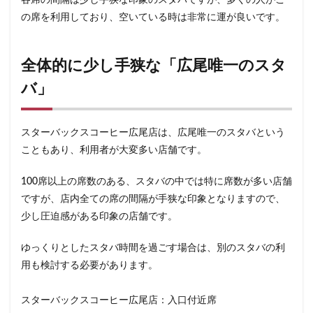
各席の間隔は少し手狭な印象のスタバですが、多くの人がこ
表参道
西千葉
西友
西台
西国分寺
西新
の席を利用しており、空いている時は非常に運が良いです。
西東京市
西武新宿線
西武新宿駅
西船橋
西船
調布パルコ
調布駅
豊橋駅
豊洲
赤坂
赤坂
全体的に少し手狭な「広尾唯一のスタ
赤坂サカス
赤坂溜池タワー
赤坂見附
赤羽
赤
バ」
越谷レイクタウン
足柄サービスエリア
路面店
辻堂
那覇空港
都営大江戸線
都営新宿線
都庁前駅
都築パーキングエリア
酒々井
金山
金沢八景
スターバックスコーヒー広尾店は、広尾唯一のスタバという
こともあり、利用者が大変多い店舗です。
銀座
銀座コリドー街
銀座コリドー通り
錦糸町
鎌倉駅
閉店
関内
阿佐ヶ谷
阿佐ヶ谷駅
100席以上の席数のある、スタバの中では特に席数が多い店舗
雷門
電源
霞が関ビルディング
霞ヶ関
青山
ですが、店内全ての席の間隔が手狭な印象となりますので、
青梅
青梅インター
青葉区
青葉台
順天堂医院
少し圧迫感がある印象の店舗です。
飯田橋
館林
馬車道
駅ナカ
駅ビル
駅直
ゆっくりとしたスタバ時間を過ごす場合は、別のスタバの利
駅近カフェ
駒澤大学
高円寺
高坂
高尾
用も検討する必要があります。
高架下
高田
高田馬場
高級住宅街
高輪ゲート
高輪ゲートウェイ駅
高辻
高速道路
鳥浜
鶴ヶ
スターバックスコーヒー広尾店：入口付近席