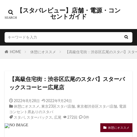
【スタバレビュー】店舗・電源・コン
セントガイド
電源・コンセントありの店舗
新店舗オープン情報
カテゴリー
HOME
休憩にオススメ
【高級住宅街：渋谷区広尾のスタバ】スタ
タグ
CIAL鶴見
EXITMELSA
GINZA SIX
Greener Stores
【高級住宅街：渋谷区広尾のスタバ】スターバ
JR南武線
JR西日本
KDDI
KITTE
LOUNGE&CA
ックスコーヒー広尾店
MIYASHITA PARK
My フルーツ³ フラペチーノⓇ
Neighbor
NEOPASA
Olive LOUNGE
OPA
Princi
SHARE 
2022年8月28日
2022年9月24日
休憩にオススメ
,
東京23区スタバ店舗
,
東京都渋谷区スタバ店舗
,
電源
starbucks
STARBUCKS GINZA HOUSE
T-SITE
Teava
コンセント席ありのスタバ
TSUTAYA
TSUTAYA BOOKSTORE
TSUTAYABOOKSTORE
スタバ
,
スターバックス
,
広尾
272回
0件
おしゃれ
お台場
お茶の水
くまざわ書店
さい
休憩にオススメ
さいたま新都心
ささしまライブ
そごう千葉
そごう