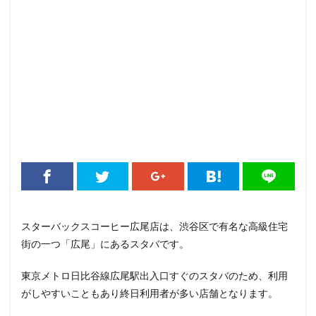
そよら横浜高田
たまプラーザ
つくば
つくばエクス
にこにこテラス
ひばりヶ丘
ふじみ野
ふじみ野市
みなとみらい
ゆめが丘
ゆめが丘ソラトス
ららぽー
ららぽーと富士見
ららテラス
ららテラス川口
アウ
アトレヴィ大塚
アトレ大森
アトレ川崎
アトレ新浦
アリオ
アリオ北砂
アリオ川口
アークヒルズ
イオンモール
イオンモール上尾
イオンモール与野
イオンモール津田沼
イオンモール羽生
イオンレイクタウ
イオン板橋
イオン金沢八景
イクスピアリ
イグジッ
イタリアンベーカリー
イトーヨーカドー
イーアス
スターバックスコーヒー広尾店は、渋谷区で有名な高級住宅
エキア竹ノ塚
エキナカ
エキュート
エキュート上野
街の一つ「広尾」にあるスタバです。
エキュート赤羽
エトモ池上
エミオ練馬
オススメ店
カインズ
カインズホーム
カフェ
ギンザシックス
東京メトロ日比谷線広尾駅出入口すぐのスタバのため、利用
グランスタ
グランスタ東京
グランデュオ立川
コク
がしやすいこともあり終日利用者が多い店舗となります。
コレド室町
コレド室町テラス
コンセント
コースカ