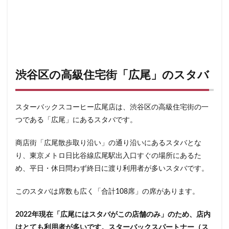
日本医科大学付属病院
日本大学板橋病院
日本橋
日
日比谷シティ
日比谷公園
日比谷駅
日産
日産グローバル本社ギャラリー
日野市
早稲田
旭橋
明治大学
明治神宮前
星川
春日部
昭島
有楽町
有楽町ビル
有楽町駅
朝霞
朝霞駅
渋谷区の高級住宅街「広尾」のスタバ
本川越駅
本郷三丁目
札幌
村上
東京
東京
東京ガーデンテラス紀尾井町
東京スカイツリー
東京ディ
スターバックスコーヒー広尾店は、渋谷区の高級住宅街の一
東京ドームシティ
東京ビッグサイト
東京ミッドタウン
つである「広尾」にあるスタバです。
東京ミッドタウン八重洲
東京ミッドタウン日比谷
東京メ
東京メトロ半蔵門線
東京メトロ東西線
東京メトロ銀座線
商店街「広尾散歩取り沿い」の通り沿いにあるスタバとな
東京ワールドゲート
東京国際フォーラム
東京理科大学
り、東京メトロ日比谷線広尾駅出入口すぐの場所にあるた
め、平日・休日問わず終日に渡り利用者が多いスタバです。
東名高速
東名高速道路
東大
東大宮
東小金井
東急スクエア
東急ツインズ
東急プラザ
東急世田谷
このスタバは席数も広く「合計108席」の席があります。
東急田園都市線
東急蒲田駅
東戸塚
東松山
東
2022年現在「広尾にはスタバがこの店舗のみ」のため、店内
東武百貨店
東武練馬
東池袋
東海道新幹線
東
はとても利用者が多いです。スターバックスパートナー（ス