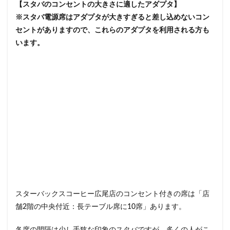
狭山市
王子
珍しい
環境
用賀
田園調布
【スタバのコンセントの大きさに適したアダプタ】
※スタバ電源席はアダプタが大きすぎると差し込めないコン
田町タワー
田町駅
田端
甲州街道
町田市
セントがありますので、これらのアダプタを利用される方も
登戸
白金高輪
皇居
目白駅
目黒
目黒区
います。
相模大野
相鉄
相鉄いずみ野線
石神井公園
研
祐天寺
神之池緑地公園
神保町
神宮前
神栖
神田駅
神谷町
福生市
福生駅
秋葉原
秋
穴場
立川
立川伊勢丹
立川駅
竹ノ塚
竹
第三京浜
笹塚
笹塚駅
築地
築地本願寺
経堂
綱島
綱島駅
総武線
練馬駅
缶コー
羽生
羽生市
羽田空港
習志野市
聖路加国際病
自由が丘駅
舞浜
船橋
船橋駅
芝大門
芝
花園
若葉
茅ヶ崎
茅場町
茗荷谷
草加駅
葉山
葛西
葛西臨海公園
葛飾区
蒲田駅
スターバックスコーヒー広尾店のコンセント付きの席は「店
蓮田サービスエリア
蔦屋家電
蔦屋書店
藤沢
舗2階の中央付近：長テーブル席に10席」あります。
蘇我
虎ノ門
虎ノ門ヒルズ
虎ノ門ヒルズステーショ