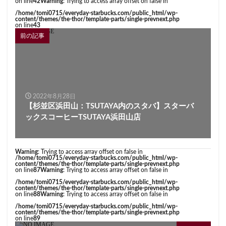
on line
42
Warning
: Trying to access array offset on false in
/home/tomi0715/everyday-starbucks.com/public_html/wp-
content/themes/the-thor/template-parts/single-prevnext.php
on line
43
前の記事
2022年8月28日
【杉並区浜田山：TSUTAYA内のスタバ】スターバ
ックスコーヒーTSUTAYA浜田山店
Warning
: Trying to access array offset on false in
/home/tomi0715/everyday-starbucks.com/public_html/wp-
content/themes/the-thor/template-parts/single-prevnext.php
on line
87
Warning
: Trying to access array offset on false in
/home/tomi0715/everyday-starbucks.com/public_html/wp-
content/themes/the-thor/template-parts/single-prevnext.php
on line
88
Warning
: Trying to access array offset on false in
/home/tomi0715/everyday-starbucks.com/public_html/wp-
content/themes/the-thor/template-parts/single-prevnext.php
on line
89