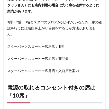
東雲
松戸駅
板橋区
柏
柏の葉キャンパス
タッフさん）にも店内利用の場合は先に席を確保するように
栄
桜木町
桶川市
梅ヶ丘
森林公園
横浜
案内があります。
横浜ビジネスパーク
横浜ベイサイド
横浜ポルタ
横
1階・2階・3階とスタバのフロアが分かれているため、席の確
横浜市役所
横浜駅
横須賀
横須賀中央
横須賀
認を行うには階段を上がり目視をするしか方法がありませ
武蔵中原
武蔵境
武蔵小山
武蔵小杉
武蔵小杉
ん。
武蔵浦和
武蔵溝ノ口
水道橋
永田町
汐入
汐留シティセンター
江戸川区
江東区
池上駅
スターバックスコーヒー広尾店：1階
池袋東口
池袋西口
池袋駅
津田沼
流山おおた
スターバックスコーヒー広尾店：商品棚
浜名湖
浜名湖サービスエリア
浜松
浜松城公園
浜田山
浦和
浦和駅
浦安
海浜幕張
海老
スターバックスコーヒー広尾店：入口席数案内
淡路町駅
深夜営業
深谷市
淵野辺
清瀬駅
渋谷サクラステージ
渋谷スクランブルスクエア
渋谷スト
電源の取れるコンセント付きの席は
渋谷ヒカリエ
渋谷フクラス
渋谷マークシティ
渋谷
「10席」
港北東急
港南台
湘南
湘南台
湘南新宿ライン
溝の口
滑川町
熊谷
熊谷駅
熱海
熱田神