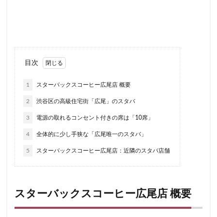
ルミネ立川
一覧
三ツ境
三井アウトレットパーク
三田
三田駅
三菱ビル
三越前
三軒茶屋
上大岡
上尾市
上智大学
上野
上野公園
下北沢
下高井戸
世田谷代田
世田谷区
中央区
目次
中央林間
中央自動車道
中央道
中山
中目黒
1
スターバックスコーヒー広尾店 概要
中野駅
丸の内
丸の内オアゾ
丸の内パークビル
丸ビル
久喜
久喜市
久喜駅
久屋大通
九
2
渋谷区の高級住宅街「広尾」のスタバ
亀有
二俣川
二子玉川
二子玉川ライズ
二子玉
3
電源の取れるコンセント付きの席は「10席」
井の頭公園
京急
京急川崎駅
京急百貨店
京急
4
全体的に少し手狭な「広尾唯一のスタバ」
京橋
京橋エドグラン
京浜東北線
京王井の頭線
5
スターバックスコーヒー広尾店：近隣のスタバ店舗
仙川
代々木
代々木上原
代々木公園
代官山
代沢
伊勢原
伏見
佐倉
信濃町
元町・中
入間川
八千代緑が丘
八幡山
八王子駅
八重洲
スターバックスコーヒー広尾店 概要
公園
六本木
六本木ヒルズ
六本木一丁目
内幸
勝どき
勝どき駅
北区
北千住
北参道
北