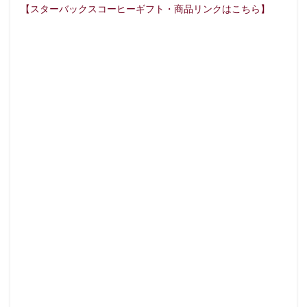
【スターバックスコーヒーギフト・商品リンクはこちら】
サンケイビル
サンシャインシティ
サービスエリア
シャポー
シャポー新小岩
ジョイナス
スタバ
スターバックス
スターバックス ティー＆カフェ
スターバ
スターバックスリザーブ
セレオ八王子
センター北
セントラルパーク
ソラマチ
タワーマンション
ダイ
ティバーナ
テイクアウト
テイクアウト専門
テイク
ディバーナ
トナリエキュート
トリトンスクエア
ド
ニュウマン
ニュウマン横浜
ハラカド
ハレノテラス
バスターミナル東京八重洲
パーキングエリア
ビーンズ
ピオニウォーク
フルルガーデン八千代
プリンチ
プ
ベイシア
ベイシア富里
ペリエ千葉
ペリエ海浜幕張
マロニエゲート
マーケットプレイス
ミヤシタパーク
メトロピア
モザイクモール港北
モラージュ菖蒲
モ
ヤマダ電機
ヨリマチ
ラシック
ラスカ熱海
ラ
ララガーデン
リージョナルランドマークストア
ルミネ横