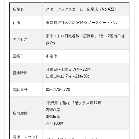
千代田区
千歳烏山
千歳船橋
千葉中央駅
千葉
店舗名
スターバックスコーヒー広尾店（No.422）
千葉駅
千駄ヶ谷
半蔵門
半蔵門線
南与野
住所
東京都渋谷区広尾5-14-5 ノースゲートビル
南砂町
南船橋
南越谷
南越谷駅
原宿
吉
東京メトロ日比谷線「広尾駅」1番・2番出口徒
名古屋市
名古屋駅
名古屋高島屋
名鉄名古屋駅
アクセス
歩2分
和光
和光駅
品川駅
営業時間
四ツ谷
国
国道124号線
国道1号線
国際通り
土呂
土浦
営業日
不定休
坂戸
外苑
外苑前
多摩ニュータウン
多摩境
月曜日〜土曜日 7時〜22時
営業時間
大人の街
大倉山
大和
大塚
大学
大学内
日曜日祝日 7時〜21時30分
大宮
大宮駅
大崎
大崎駅
大手町
大手町
電話番号
03-3473-8720
大手町プレイス
大手町駅
大森
大森駅
大泉学
大船
大船駅
大門
大阪高島屋
天王町
太
1階9席（店内）1階テラス席12席
2階51席
妙典
学園の森
学芸大学駅
富士市
富岡
店内席数
3階36席
小作
小山
小岩
小川町
小川町駅
小平市
合計108席
小田原駅
小田急
小田急百貨店
山手通り
岡崎
電源コンセント