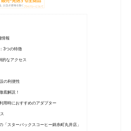
名鉄神宮前
名駅
和光
和光駅
品川駅
営業時間
国道124号線
国道1号線
国際通り
土呂
土浦
地下街
多摩ニュータウン
多摩境
大久保
大井町
大人の街
大学内の店舗
大学病院
大宮
大宮駅
大崎
大崎駅
舗情報
大手町プレイス
大手町駅
大森
大森駅
大泉学園
大津通
：3つの特徴
大阪高島屋
天王町
太田市
奥沢
妙典
学園の森
富岡バイパス
富里
小作
小山
小岩
小川町
圧倒的なアクセス
原駅
小田急
小田急百貨店
山手通り
岡崎市
川口
川崎駅
川越
川越市
川越駅
市ヶ谷
市ヶ谷駅
市
併設の利便性
塚駅
年末年始
広い
広いカフェ
広尾
府中本町駅
徹底解説！
台
御徒町
御成門
御茶ノ水
御茶ノ水ソラシティ
志木
寿ガーデンプレイス
恵比寿駅
恵那峡
愛宕ヒルズ
慶應義塾大
利用時におすすめのアダプター
成増
成増駅
成田空港
成田空港第1ターミナル
戸塚
戸
イス
市
所沢駅
手話
押上
持ち帰り
改札内
改札外
の「スターバックスコーヒー錦糸町丸井店」
商品
新大久保
新大阪
新大阪駅
新宿
新宿グリーンタワ