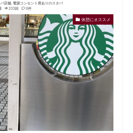
タバ店舗
,
電源コンセント席ありのスタバ
イーアス
エキア
エキア竹ノ塚
エキナカ
エキュート
源
233回
0件
エキュート赤羽
エトモ池上
エミオ練馬
オススメ店舗
オ
休憩にオススメ
インズホーム
カフェ
ギンザシックス
クイーンズスクエア
グ
グランデュオ立川
コクーンシティ
コレド室町
コレド室町テラ
ド
サンケイビル
サンシャインシティ
サービスエリア
シモキ
ャポー新小岩
ジョイナス
スタバ
スタバ1号店
スターバック
ティー＆カフェ
スターバックスギンザハウス
スターバックスリザーブ
センター南
セントラルパーク
ソラマチ
タワーマンション
ダ
テイクアウト
テイクアウト専門
テイクアウト専門店
ディバーナ
トリトンスクエア
ドライブスルー
ニュウマン
ニュウマン横
バスターミナル東京八重洲
パーキングエリア
ビーンズ
ビーンズ
フルルガーデン八千代
プリンチ
プルデンシャルタワー
ベイシ
ペリエ千葉
ペリエ海浜幕張
マルイ
マロニエゲート
マーケ
ムスブ田町
メトロピア
モザイクモール港北
モラージュ菖蒲
マダ電機
ヨリマチ
ラシック
ラスカ熱海
ラゾーナ川崎