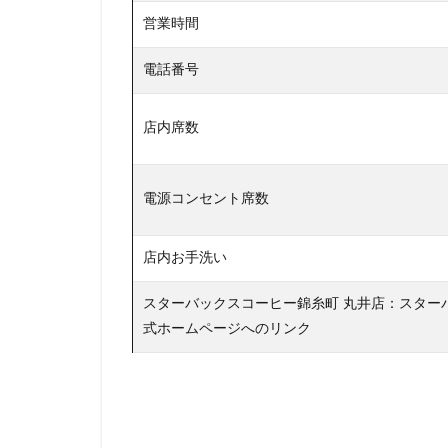
板橋区
柏
営業時間
森林公園
横
電話番号
横浜市役所
武蔵小山
武
店内席数
汐入
汐留
池袋東口
池
電源コンセント席数
浜名湖サービスエ
浦安
海浜幕
店内お手洗い
渋谷
渋谷サ
渋谷ヒカリエ
スターバックスコーヒー錦糸町 丸井店：スター
湘南
湘南台
式ホームページへのリンク
熱田神宮
犬
田町タワー
皇居
目白駅
研究学園
碑