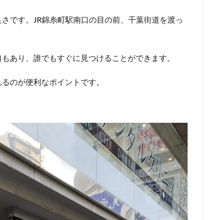
青梅
青梅インター
青葉区
青葉台
順天堂医院
順天堂大
さです。JR錦糸町駅南口の目の前、千葉街道を渡っ
駅ナカ
駅ビル
駅直結
駅近
駅近カフェ
駒澤大学
高島屋
高崎駅
高架下
高田
高田馬場
高級住宅街
駅
高辻
高速道路
鳥浜
鶴ヶ峰
鶴ヶ島市
鶴見
口もあり、誰でもすぐに見つけることができます。
番
麻布台
麻布台ヒルズ
れるのが便利なポイントです。
検索