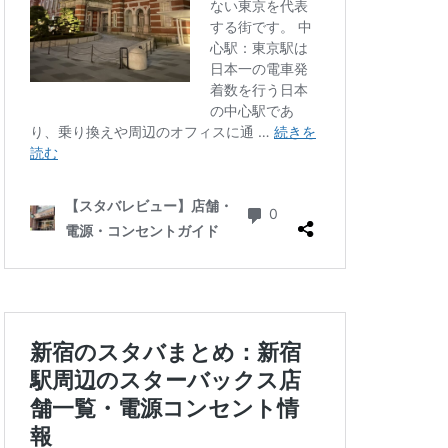
三ツ境
三軒茶屋
徒町
上野駅
中央自動車道
ゾ
九段下
井の頭公園
グラン
代々木公園
華街
光が丘
六本木
北千住
千葉公園
線
南砂町
駅
名古屋高島屋