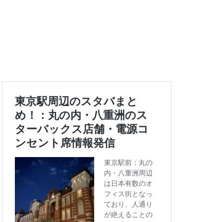
エキュート上野
ートバックス
ランスタ
ス
コンセント
タエキウエ
ス
セレオ八王子
イエー
ツタヤ
浜
ハラカド
亀有
ア
ットプレイス
モリタウン
ララガーデン