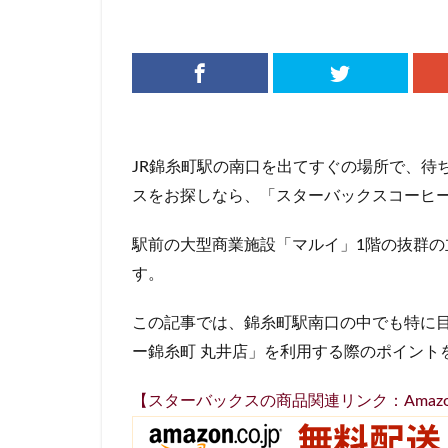
リージョナルラン
三井アウトレット
三鷹市
三鷹
下北沢
下高
中央道
中山
JR錦糸町駅の南口を出てすぐの場所で、待
丸の内パークビル
スをお探しなら、「スターバックスコーヒー
亀戸
亀有
京急
京急川
駅前の大型商業施設「マルイ」1階の抜群
京浜東北線
す。
代官山
代官山
入間川
八千
この記事では、錦糸町駅南口の中でも特に
六本木ヒルズ
ー錦糸町 丸井店」を利用する際のポイント
北参道
北戸
【スターバックスの商品関連リンク：Amaz
千葉市
千葉
南船橋
南越