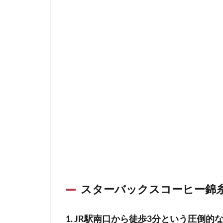
神田駅
神谷
立川伊勢丹
築地本願寺
羽村市
羽生
舞浜
船橋
茗荷谷
草加
蓮田サービスエリ
虎ノ門ヒルズ
西国分寺
西
調布
調布パ
赤坂溜池タワー
辻堂駅
那覇
スターバックスコーヒー錦
都築パーキングエ
銀座コリドー通り
1. JR駅南口から徒歩3分という圧倒的
阿佐ヶ谷駅