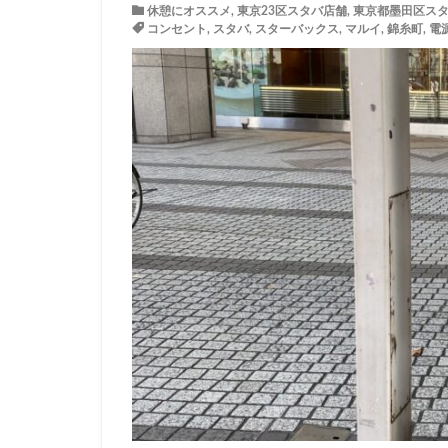
休憩にオススメ
,
東京23区スタバ店舗
,
東京都墨田区ス
イトーヨーカドー
コンセント
,
スタバ
,
スターバックス
,
マルイ
,
錦糸町
,
電
エキュート立川
カインズ
カ
グランスタ東京
コースカベイサイ
シャポー
シ
スターバックス 
センター北
ティバーナ
トナリエキュート
ハレノテラス
ピオニウォーク
ベイシア富里
ミヤシタパーク
ヤエチカ
ヤ