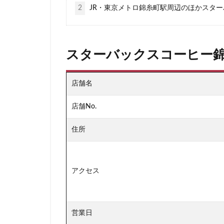
2
JR・東京メトロ錦糸町駅周辺のほかスタ
新宿マインズタワ
新宿野村ビル
新横浜
新橋
スターバックスコーヒー錦
新青梅街道
日本大学板橋病院
店舗名
日産
日産グ
明治神宮前
店舗No.
朝霞
朝霞駅
住所
東京23区
東
東京ドームシティ
東京ミッドタウン
アクセス
東京ワールドゲー
東名高速道路
東急世田谷線
営業日
東武百貨店