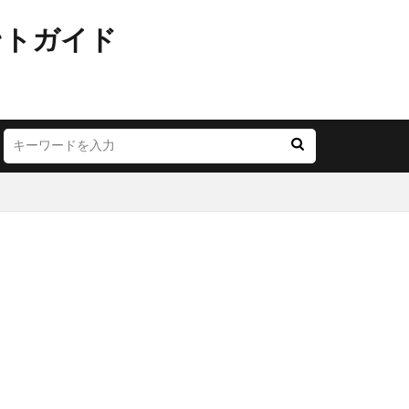
ントガイド
JR西日本
LOUNGE
YA
お茶の水
ごう横浜
にこテラス
めが丘ソラトス
アトレ
オ
アリオ北砂
モール与野
イオン市川妙典
リー