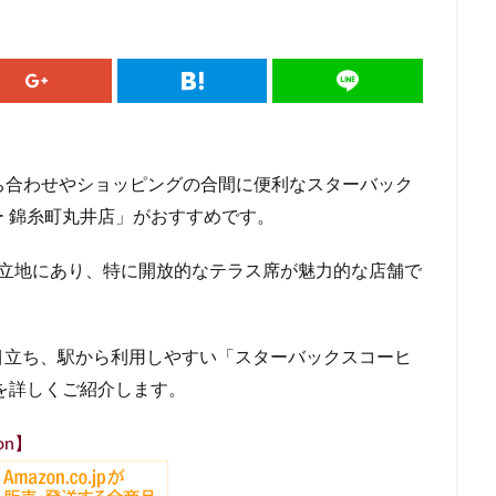
ドマークストア
ルミネ横浜
ルミネ池袋
ルミネ立川
一覧
パーク
三井住友銀行
三田
三田駅
三菱ビル
三越前
駅
上大岡
上尾市
上智大学
上野
上野公園
上野御
井戸
世田谷代田
世田谷区
中央区
中央大学
中央林間
中目黒
中野
中野坂上
中野駅
丸の内
丸の内オア
ち合わせやショッピングの合間に便利なスターバック
丸の内ビル
丸ビル
久喜
久喜市
久喜駅
久屋大通
 錦糸町丸井店」がおすすめです。
二俣川
二子玉川
二子玉川ライズ
二子玉川公園
五反田
崎駅
京急百貨店
京急鶴見駅
京成千葉駅
京橋
京橋エド
の立地にあり、特に開放的なテラス席が魅力的な店舗で
京王井の頭線
京王新線
京王線
仙川
代々木
代々木上原
T-SITE
代沢
伊勢原
伏見
佐倉
信濃町
元町・中
代緑が丘
八幡山
八王子駅
八重洲
八重洲地下街
公園
目立ち、駅から利用しやすい「スターバックスコーヒ
六本木一丁目
内幸町
再開発
勝どき
勝どき駅
北区
を詳しくご紹介します。
田
北谷町
千代田区
千歳烏山
千歳船橋
千葉中央駅
on】
駅
千駄ヶ谷
半蔵門
半蔵門線
南与野
南千住
南武
谷
南越谷駅
原宿
吉祥寺
名古屋
名古屋市
名古屋