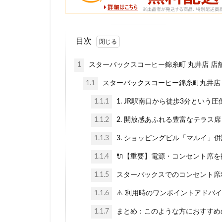
名鉄名古屋駅
国立競技場
外苑
外苑前
目次
大塚
大学
1
スターバックスコーヒー錦糸町 丸井店 店
大手町ビル
1.1
スターバックスコーヒー錦糸町丸井店
大船駅
大門
富士市
富岡
1.1.1
1. JR駅南口から徒歩3分という
小手指
小田
1.1.2
2. 開放感あふれる豊富なテラス席
川崎ルフロン
1.1.3
3. ショッピングビル「マルイ」
幕張豊砂
平
1.1.4
🔌【重要】電源・コンセント席を
府中駅
弥生
恵比寿
恵比
1.1.5
スターバックスでのコンセント席
成城学園前
1.1.6
⚠️ 利用時のワンポイントアドバ
戸田市
所沢
1.1.7
まとめ：このような方におすすめ
新丸ビル
新