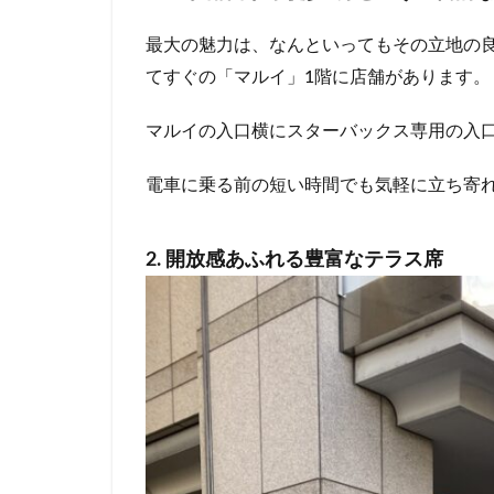
青山一丁目
最大の魅力は、なんといってもその立地の良
館林
馬車道
てすぐの「マルイ」1階に店舗があります。
高坂
高尾
高輪ゲートウェイ
マルイの入口横にスターバックス専用の入
麹町
麻布十
電車に乗る前の短い時間でも気軽に立ち寄
2. 開放感あふれる豊富なテラス席