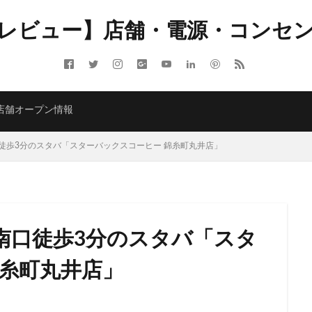
レビュー】店舗・電源・コンセ
ITMELSA
GINZA SIX
Greener Stores
JINS
JR
JR南武線
LOUNGE&CAFE
MIYASHITA PARK
My フルーツ³ フラペチーノⓇ
 Coffee
NEOPASA
Olive LOUNGE
OPA
Princi
SHARE 
店舗オープン情報
ARBUCKS GINZA HOUSE
T-SITE
Teavana
Think Lab
TSUTA
TORE
TSUTAYABOOKSTORE
あざみ野
おしゃれ
お台場
口徒歩3分のスタバ「スターバックスコーヒー 錦糸町丸井店」
さいたま市
さいたま新都心
ささしまライブ
そごう千葉
そ
たまプラーザ
つくば
つくばエクスプレス
つくば駅
にこ
ふじみ野
ふじみ野市
まとめ
みなとみらい
ゆめが丘
ゆ
ららぽーと富士見
ららテラス
ららテラス川口
アウトレット
南口徒歩3分のスタバ「スタ
アトレ大森
アトレ川崎
アトレ新浦安
アピタテラス
アリ
アークヒルズ
イオン
イオンモール
イオンモール上尾
イオン
錦糸町丸井店」
部
イオンモール津田沼
イオンモール羽生
イオンレイクタウン
イオン金沢八景
イクスピアリ
イグジットメルサ
イタリアンベーカ