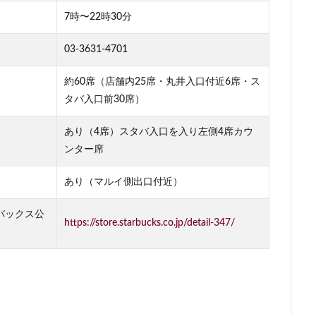
柏の葉キャンパス
柏駅
柏高島屋
栄
桜木町
桶川市
7時〜22時30分
浜
横浜ビジネスパーク
横浜ベイサイド
横浜ポルタ
横浜モア
03-3631-4701
横浜駅
横須賀
横須賀中央
横須賀線
歌舞伎町
武蔵中原
蔵小杉
武蔵小杉病院
武蔵村山
武蔵浦和
武蔵溝ノ口
水
約60席（店舗内25席・丸井入口付近6席・ス
タバ入口前30席）
汐留シティセンター
江戸川区
江東区
池上駅
池尻大橋
袋西口
池袋駅
津田沼
流山おおたかの森
浅草
浜名湖
あり（4席）スタバ入口を入り左側4席カウ
リア
浜松
浜松城公園
浜松町
浜松駅
浜田山
浦和
ンター席
張
海老名サービスエリア
淡路町駅
深夜営業
深谷市
淵
あり（マルイ側出口付近）
クラステージ
渋谷スクランブルスクエア
渋谷ストリーム
渋谷パル
渋谷フクラス
渋谷マークシティ
渋谷駅
港北ミナモ
港北東
バックス公
https://store.starbucks.co.jp/detail-347/
湘南新宿ライン
溜池山王
溝の口
滑川町
熊谷
熊
山市
狭山市
王子
珍しい
環境
用賀
田園調布
田町駅
田端
甲州街道
町田市
町田駅
病院
登戸
目黒
目黒区
目黒駅
相模大野
相鉄
相鉄いずみ野
文谷
祐天寺
神之池緑地公園
神保町
神宮前
神栖