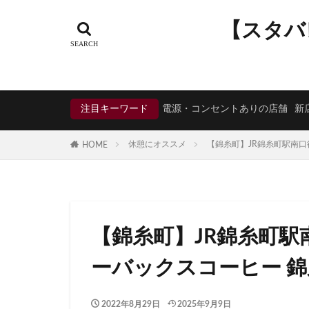
タグ
【スタバ
CIAL鶴見
EX
KDDI
KITTE
Neighborhood and
注目キーワード
電源・コンセントありの店舗
新
starbucks
ST
TSUTAYA BOOKS
休憩にオススメ
【錦糸町】JR錦糸町駅南
HOME
くまざわ書店
そよら横浜高田
ひばりヶ丘
ららぽーと
【錦糸町】JR錦糸町駅
アトレヴィ大塚
アリオ川口
ーバックスコーヒー 
イオンモール春日
イオン板橋
2022年8月29日
2025年9月9日