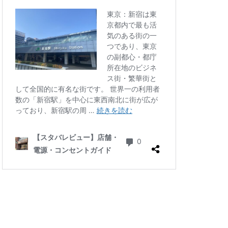
四ツ谷
国体通り
地下鉄
坂戸
大倉山
大和
大手町
大船
学芸大学駅
小川町駅
小平市
川口駅
川島町
川駅
帝京大学
府中競馬場駅
志木駅
志茂
学病院
成城
塚駅
戸田公園
文化村
新三郷
ービル