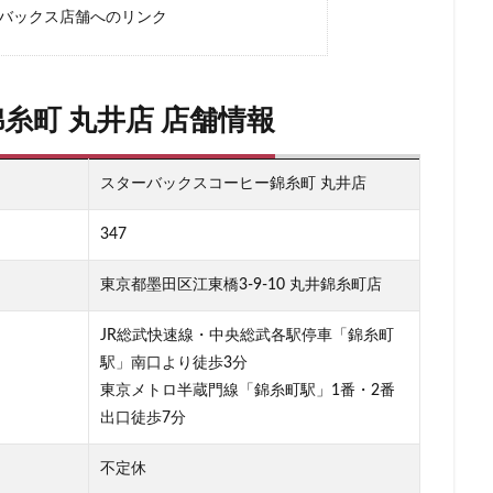
ーバックス店舗へのリンク
ー
新宿マルイ
新宿三丁目
新宿御苑
新宿御苑前
新宿西
新宿駅
新小岩
新幹線
新座市
新御茶ノ水
新杉田
新橋駅
新津田沼
新浦安
新百合ヶ丘
新綱島
新越
糸町 丸井店 店舗情報
新高島
日吉
日本テレビ
日本初店舗
日本医科大学
日本
日本橋
日本橋高島屋
日比谷
日比谷シティ
日比谷公園
スターバックスコーヒー錦糸町 丸井店
ローバル本社ギャラリー
日野市
早稲田
旭橋
明大前
明
星川
春日部
昭島
昭島駅
晴海
有楽町
有楽町ビル
347
木場
未来屋書店
本川越駅
本郷三丁目
札幌
村上
東京都墨田区江東橋3-9-10 丸井錦糸町店
京ガーデンテラス紀尾井町
東京スカイツリー
東京ディズニーリゾート
東京ビッグサイト
東京ミッドタウン
東京ミッドタウン八重洲
JR総武快速線・中央総武各駅停車「錦糸町
日比谷
東京メトロ
東京メトロ半蔵門線
東京メトロ東西線
東
駅」南口より徒歩3分
ト
東京国際フォーラム
東京理科大学
東京駅
東別院
東
東京メトロ半蔵門線「錦糸町駅」1番・2番
出口徒歩7分
東大
東大宮
東小金井
東急
東急スクエア
東急ツイン
東急東横線
東急田園都市線
東急蒲田駅
東戸塚
東松山
不定休
東武練馬
東池袋
東海道新幹線
東葉高速鉄道
東銀座
東