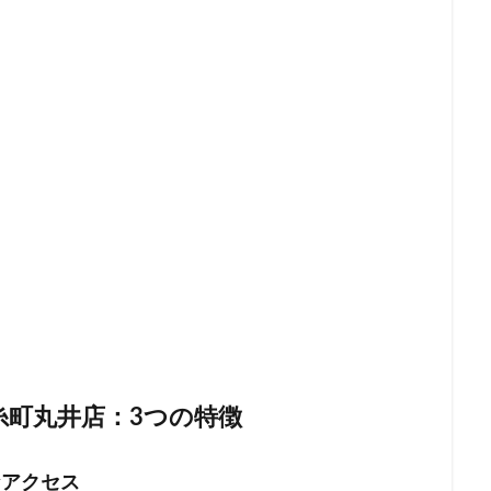
町
福生市
福生駅
秋葉原
秋葉原駅
稲城
穴場
立川駅
竹ノ塚
竹橋
第1ターミナル
第三京浜
笹塚
籠原
紀尾井町
経堂
綱島
綱島駅
総武線
練馬駅
羽生市
羽田空港
習志野市
聖路加国際病院
自由が丘
船橋駅
芝大門
芝浦
芦花公園
花園
若葉
茅ヶ
駅
荒川区
荻窪
葉山
葛西
葛西臨海公園
葛飾区
ア
蔦屋家電
蔦屋書店
藤沢
藤沢市
藤沢駅
蘇我
虎ノ門ヒルズステーションタワー
虎ノ門駅
表参道
西千葉
新井
西新宿
西東京市
西武新宿線
西武新宿駅
西船橋
ルコ
調布駅
豊橋駅
豊洲
赤坂
赤坂インターシティAIR
赤坂見附
赤羽
赤羽駅
越谷レイクタウン
足柄サービスエ
那覇空港
都営大江戸線
都営新宿線
都庁前駅
都立明治
糸町丸井店：3つの
特徴
リア
酒々井
金山
金沢八景
金町
金町駅
銀座
錦糸町
錦糸町駅
鎌倉
鎌倉駅
閉店
関内
阿
なアクセス
限定店舗
難波駅
雷門
電源
霞が関ビルディング
霞ヶ関