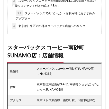
3
スターバックスコーヒー南砂町SUNAMO店の電源・充電の
可能なコンセント付きの席は「8席」
ラスカ熱海
ラゾーナ川崎
ララガーデン
3.1
スターバックスでのコンセント席利用時におすすめの
リージョナルランドマークストア
ルミネ横浜
アダプター
ルミネ池袋
ルミネ立川
一覧
三ツ境
4
東京都江東区内の他スターバックス店舗へのリンク
三井アウトレットパーク
三井住友銀行
三田
三田駅
三菱ビル
三越前
三軒茶屋
三鷹市
三鷹駅
上大岡
上尾市
上智大学
スターバックスコーヒー南砂町
上野
上野公園
上野御徒町
上野駅
SUNAMO店：店舗情報
下北沢
下高井戸
世田谷代田
世田谷区
中央区
中央大学
中央林間
中央自動車道
スターバックスコーヒー南砂町SUNAMO店
店舗名
中央道
中山
中目黒
中野
中野坂上
（No.4315）
中野駅
丸の内
丸の内オアゾ
東京都江東区新砂3-4-31 南砂町ショッピングセ
住所
丸の内パークビル
丸の内ビル
丸ビル
久喜
ンターSUNAMO1階
久喜市
久喜駅
久屋大通
九段下
亀戸
アクセス
東京メトロ東西線「南砂町駅」3番口徒歩8分
亀有
二俣川
二子玉川
二子玉川ライズ