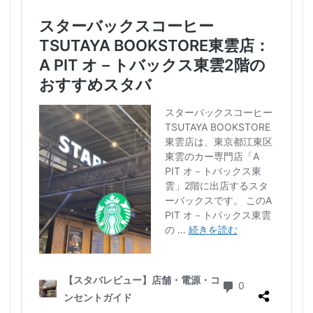
藤沢市
藤沢駅
蘇我
虎ノ門
虎ノ門ヒルズ
虎ノ門ヒルズステーションタワー
虎ノ門駅
表参道
西千葉
西友
西台
西国分寺
西新井
西新宿
西東京市
西武新宿線
西武新宿駅
西船橋
西船橋駅
調布
調布パルコ
調布駅
豊橋駅
豊洲
赤坂
赤坂インターシティAIR
赤坂サカス
赤坂溜池タワー
赤坂見附
赤羽
赤羽駅
越谷レイクタウン
足柄サービスエリア
路面店
辻堂駅
那覇
那覇空港
都営大江戸線
都営新宿線
都庁前駅
都立明治公園
都築パーキングエリア
酒々井
金山
金沢八景
金町
金町駅
銀座
銀座コリドー街
銀座コリドー通り
錦糸町
錦糸町駅
鎌倉
鎌倉駅
閉店
関内
阿佐ヶ谷
阿佐ヶ谷駅