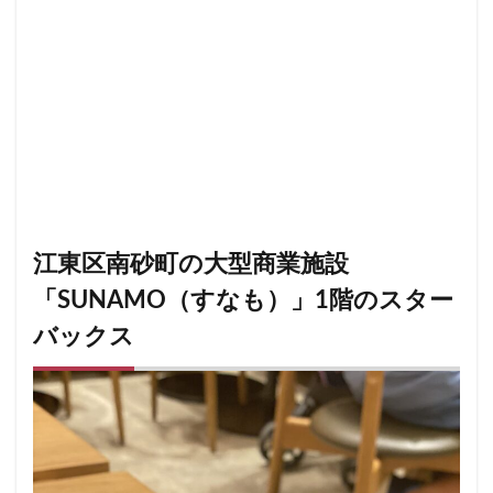
南越谷駅
原宿
吉祥寺
名古屋
名古屋市
名古屋駅
名古屋高島屋
名鉄名古屋駅
名鉄神宮前
名駅
和光
和光駅
品川駅
営業時間
四ツ谷
国体通り
国立競技場
国道124号線
国道1号線
国際通り
土呂
土浦
地下街
地下鉄
坂戸
外苑
外苑前
多摩ニュータウン
多摩境
大久保
大井町
大人の街
大倉山
大和
大塚
江東区南砂町の大型商業施設
大学
大学内の店舗
大学病院
大宮
「SUNAMO（すなも）」1階のスター
大宮駅
大崎
大崎駅
大手町
大手町ビル
バックス
大手町プレイス
大手町駅
大森
大森駅
大泉学園
大津通
大船
大船駅
大門
大阪高島屋
天王町
太田市
奥沢
妙典
学園の森
学芸大学駅
富士市
富岡
富岡バイパス
富里
小作
小山
小岩