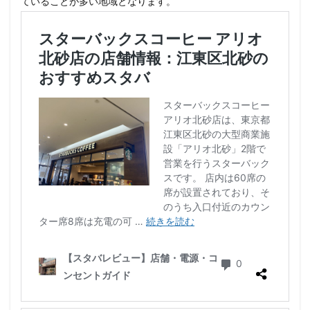
ていることが多い地域となります。
石神井公園
研究学園
碑文谷
祐天寺
神之池緑地公園
神保町
神宮前
神栖
神栖市
神楽坂
神田駅
神谷町
福生市
福生駅
秋葉原
秋葉原駅
稲城
穴場
立川
立川伊勢丹
立川駅
竹ノ塚
竹橋
第1ターミナル
第三京浜
笹塚
笹塚駅
築地
築地本願寺
籠原
紀尾井町
経堂
綱島
綱島駅
総武線
練馬駅
缶コーヒー
羽村市
羽生
羽生市
羽田空港
習志野市
聖路加国際病院
自由が丘
自由が丘駅
舞浜
船橋
船橋駅
芝大門
芝浦
芦花公園
花園
若葉
茅ヶ崎
茅場町
茗荷谷
草加駅
荒川区
荻窪
葉山
葛西
葛西臨海公園
葛飾区
蒲田駅
蓮根
蓮田サービスエリア
蔦屋家電
蔦屋書店
藤沢