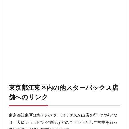
浜松城公園
浜松町
浜松駅
浜田山
浦和
浦和駅
浦安
海浜幕張
海老名サービスエリア
淡路町駅
深夜営業
深谷市
淵野辺
清瀬駅
渋谷
渋谷サクラステージ
渋谷スクランブルスクエア
渋谷ストリーム
渋谷パルコ
渋谷ヒカリエ
渋谷フクラス
渋谷マークシティ
渋谷駅
港北ミナモ
港北東急
港南台
湘南
湘南台
湘南新宿ライン
溜池山王
溝の口
滑川町
熊谷
熊谷駅
熱海
熱田神宮
犬山市
東京都江東区内の他スターバックス店
狭山市
王子
珍しい
環境
用賀
舗へのリンク
田園調布
田町
田町タワー
田町駅
田端
甲州街道
町田市
町田駅
病院
登戸
東京都江東区は多くのスターバックスが出店を行う地域とな
白金高輪
皇居
目白駅
目黒
目黒区
り、大型ショッピング施設などのテナントとして営業を行っ
目黒駅
相模大野
相鉄
相鉄いずみ野線