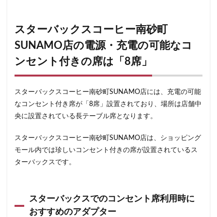
春日部
昭島
昭島駅
晴海
有楽町
有楽町ビル
有楽町駅
朝霞
朝霞駅
木場
スターバックスコーヒー南砂町
未来屋書店
本川越駅
本郷三丁目
札幌
SUNAMO店の電源・充電の可能なコ
村上
東京
東京23区
ンセント付きの席は「8席」
東京ガーデンテラス紀尾井町
東京スカイツリー
東京ディズニーリゾート
東京ドームシティ
東京ビッグサイト
東京ミッドタウン
スターバックスコーヒー南砂町SUNAMO店には、充電の可能
なコンセント付き席が「8席」設置されており、場所は店舗中
東京ミッドタウン八重洲
東京ミッドタウン日比谷
央に設置されている長テーブル席となります。
東京メトロ
東京メトロ半蔵門線
東京メトロ東西線
東京メトロ銀座線
東京ワールドゲート
スターバックスコーヒー南砂町SUNAMO店は、ショッピング
東京国際フォーラム
東京理科大学
東京駅
モール内では珍しいコンセント付きの席が設置されているス
ターバックスです。
東別院
東名高速
東名高速道路
東大
東大宮
東小金井
東急
東急スクエア
東急ツインズ
東急プラザ
東急世田谷線
スターバックスでのコンセント席利用時に
東急東横線
東急田園都市線
東急蒲田駅
おすすめのアダプター