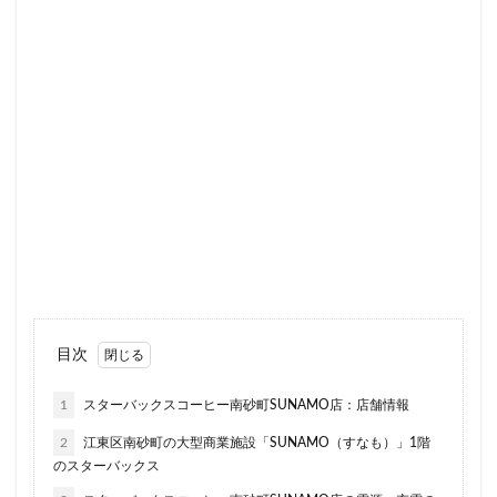
セレオ八王子
センター北
センター南
セントラルパーク
ソラマチ
タワーマンション
ダイエー
ツタヤ
ティバーナ
テイクアウト
テイクアウト専門
テイクアウト専門店
ディバーナ
トナリエキュート
トリトンスクエア
ドライブスルー
ニュウマン
ニュウマン横浜
ハラカド
ハレノテラス
バスターミナル東京八重洲
パーキングエリア
ビーンズ
ビーンズ亀有
ピオニウォーク
フルルガーデン八千代
プリンチ
プルデンシャルタワー
ベイシア
ベイシア富里
目次
ペリエ千葉
ペリエ海浜幕張
マルイ
マロニエゲート
マーケットプレイス
1
スターバックスコーヒー南砂町SUNAMO店：店舗情報
ミヤシタパーク
ムスブ田町
メトロピア
2
江東区南砂町の大型商業施設「SUNAMO（すなも）」1階
モザイクモール港北
モラージュ菖蒲
モリタウン
のスターバックス
ヤエチカ
ヤマダ電機
ヨリマチ
ラシック