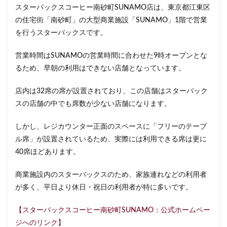
改札外
文化村
新三郷
新丸ビル
新商品
スターバックスコーヒー南砂町SUNAMO店は、東京都江東区
新大久保
新大阪
新大阪駅
新宿
の住宅街「南砂町」の大型商業施設「SUNAMO」1階で営業
を行うスターバックスです。
新宿グリーンタワービル
新宿マインズタワー
新宿マルイ
新宿三丁目
新宿御苑
新宿御苑前
営業時間はSUNAMOの営業時間に合わせた9時オープンとな
新宿西口
新宿野村ビル
新宿駅
新小岩
るため、早朝の利用はできない店舗となっています。
新幹線
新座市
新御茶ノ水
新杉田
店内は32席の席が設置されており、この店舗はスターバック
新東名高速道路
新横浜
新橋
新橋駅
スの店舗の中でも席数が少ない店舗になります。
新津田沼
新浦安
新百合ヶ丘
新綱島
新越谷
新越谷駅
新青梅街道
新高島
しかし、レジカウンター正面のスペースに「フリーのテーブ
ル席」が設置されているため、実際には利用できる席は更に
日吉
日本テレビ
日本初店舗
日本医科大学
40席ほどあります。
日本医科大学付属病院
日本大学板橋病院
日本橋
日本橋高島屋
日比谷
日比谷シティ
商業施設内のスターバックスのため、家族連れなどの利用者
日比谷公園
日比谷駅
日産
が多く、平日より休日・祝日の利用者が特に多いです。
日産グローバル本社ギャラリー
日野市
早稲田
【スターバックスコーヒー南砂町SUNAMO：公式ホームペー
旭橋
明大前
明治大学
明治神宮前
星川
ジへのリンク】