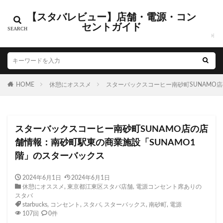
【スタバレビュー】店舗・電源・コン
カテゴリー
セントガイド
タグ
HOME
CIAL鶴見
休憩にオススメ
EXITMELSA
スターバックスコーヒー南砂町SUNAMO
GINZA SIX
Greener Stores
JINS
JR
JR南武線
JR西日本
KDDI
KITTE
LOUNGE&CAFE
スターバックスコーヒー南砂町SUNAMO店の店
MIYASHITA PARK
My フルーツ³ フラペチーノⓇ
舗情報：南砂町駅東の商業施設「SUNAMO1
Neighborhood and Coffee
NEOPASA
階」のスターバックス
Olive LOUNGE
OPA
Princi
SHARE LOUNGE
starbucks
STARBUCKS GINZA HOUSE
T-SITE
2024年6月1日
2024年6月1日
休憩にオススメ
,
東京都江東区スタバ店舗
,
電源コンセント席ありの
Teavana
Think Lab
TSUTAYA
スタバ
TSUTAYA BOOKSTORE
TSUTAYABOOKSTORE
starbucks
,
コンセント
,
スタバ
,
スターバックス
,
南砂町
,
電源
107回
0件
あざみ野
おしゃれ
お台場
お茶の水