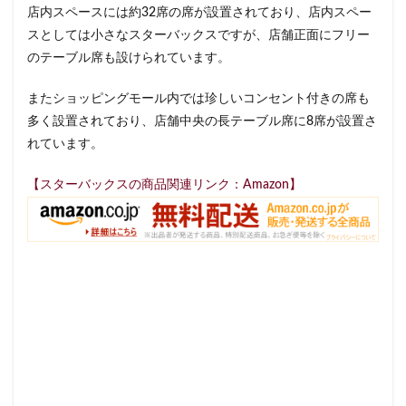
店内スペースには約32席の席が設置されており、店内スペー
イクスピアリ
イグジットメルサ
スとしては小さなスターバックスですが、店舗正面にフリー
イタリアンベーカリー
イトーヨーカドー
イーアス
のテーブル席も設けられています。
エキア
エキア竹ノ塚
エキナカ
エキュート
またショッピングモール内では珍しいコンセント付きの席も
エキュート上野
エキュート立川
エキュート赤羽
多く設置されており、店舗中央の長テーブル席に8席が設置さ
エトモ池上
エミオ練馬
オススメ店舗
れています。
オートバックス
カインズ
カインズホーム
【スターバックスの商品関連リンク：Amazon】
カフェ
ギンザシックス
クイーンズスクエア
グランスタ
グランスタ東京
グランデュオ立川
コクーンシティ
コレド室町
コレド室町テラス
コンセント
コースカベイサイド
サンケイビル
サンシャインシティ
サービスエリア
シモキタエキウエ
シャポー
シャポー新小岩
ジョイナス
スタバ
スタバ1号店
スターバックス
スターバックス ティー＆カフェ
スターバックスギンザハウス
スターバックスリザーブ