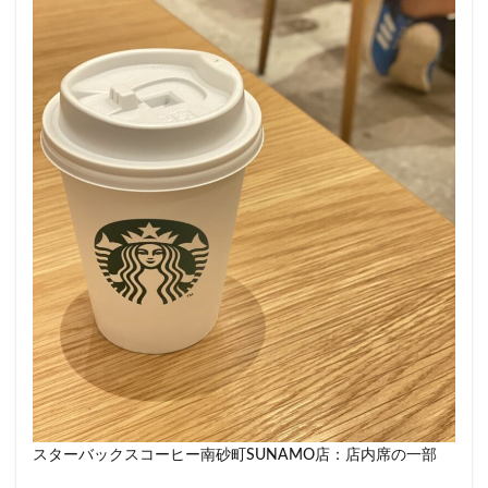
小川町
小川町駅
小平市
小手指
小田原駅
小田急
小田急百貨店
山手通り
岡崎市
川口
川口駅
川島町
川崎ルフロン
川崎駅
川越
川越市
川越駅
市ヶ谷
市ヶ谷駅
市川駅
帝京大学
幕張豊砂
平塚駅
年末年始
広い
広いカフェ
広尾
府中本町駅
府中競馬場駅
府中駅
弥生台
御徒町
御成門
御茶ノ水
御茶ノ水ソラシティ
志木
志木駅
志茂
恵比寿
恵比寿ガーデンプレイス
恵比寿駅
恵那峡
愛宕ヒルズ
慶應義塾大学病院
成城
成城学園前
成増
成増駅
成田空港
成田空港第1ターミナル
戸塚
戸塚駅
戸田公園
戸田市
所沢市
スターバックスコーヒー南砂町SUNAMO店：店内席の一部
所沢駅
手話
押上
持ち帰り
改札内