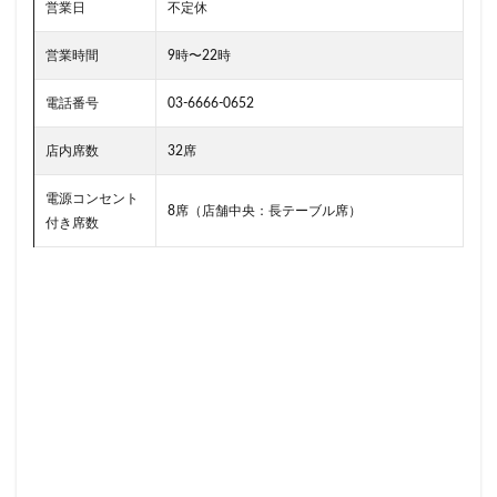
二子玉川公園
五反田
井の頭公園
京急
営業日
不定休
京急川崎駅
京急百貨店
京急鶴見駅
営業時間
9時〜22時
京成千葉駅
京橋
京橋エドグラン
京浜東北線
京王井の頭線
京王新線
京王線
仙川
電話番号
03-6666-0652
代々木
代々木上原
代々木公園
代官山
店内席数
32席
代官山T-SITE
代沢
伊勢原
伏見
佐倉
電源コンセント
信濃町
元町・中華街
光が丘
入間川
8席（店舗中央：長テーブル席）
付き席数
八千代緑が丘
八幡山
八王子駅
八重洲
八重洲地下街
公園
六本木
六本木ヒルズ
六本木一丁目
内幸町
再開発
勝どき
勝どき駅
北区
北千住
北参道
北戸田
北谷町
千代田区
千歳烏山
千歳船橋
千葉中央駅
千葉公園
千葉市
千葉駅
千駄ヶ谷
半蔵門
半蔵門線
南与野
南千住
南武線
南砂町
南船橋
南越谷