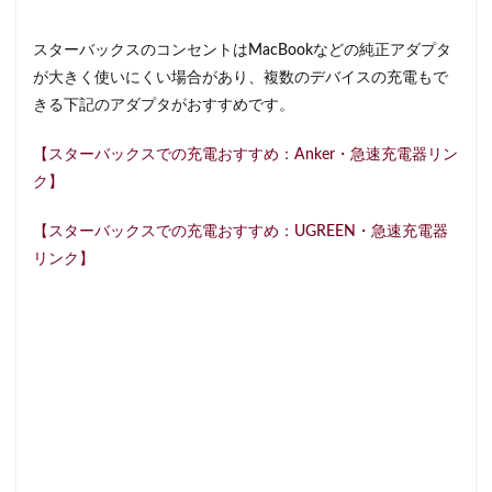
東戸塚
東松山
東武東上線
東武百貨店
東武練馬
東池袋
東海道新幹線
東葉高速鉄道
スターバックスのコンセントはMacBookなどの純正アダプタ
東銀座
東雲
松戸駅
板橋区
柏
が大きく使いにくい場合があり、複数のデバイスの充電もで
きる下記のアダプタがおすすめです。
柏の葉キャンパス
柏駅
柏高島屋
栄
桜木町
桶川市
梅ヶ丘
森林公園
横浜
【スターバックスでの充電おすすめ：Anker・急速充電器リン
横浜ビジネスパーク
横浜ベイサイド
横浜ポルタ
ク】
横浜モアーズ
横浜市
横浜市役所
横浜駅
【スターバックスでの充電おすすめ：UGREEN・急速充電器
横須賀
横須賀中央
横須賀線
歌舞伎町
リンク】
武蔵中原
武蔵境
武蔵小山
武蔵小杉
武蔵小杉病院
武蔵村山
武蔵浦和
武蔵溝ノ口
水道橋
永田町
汐入
汐留
汐留シティセンター
江戸川区
江東区
池上駅
池尻大橋
池袋
池袋東口
池袋西口
池袋駅
津田沼
流山おおたかの森
浅草
浜名湖
浜名湖サービスエリア
浜松