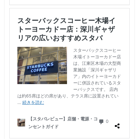
限定店舗
難波駅
雷門
電源
霞が関ビルディング
霞ヶ関
青山
青山一丁目
青梅
青梅インター
青葉区
青葉台
順天堂医院
順天堂大学
飯田橋
館林
馬車道
駅ナカ
駅ビル
駅直結
駅近
駅近カフェ
駒澤大学
高円寺
高坂
高尾
高島屋
高崎駅
高架下
高田
高田馬場
高級住宅街
高輪ゲートウェイ
高輪ゲートウェイ駅
高辻
高速道路
鳥浜
鶴ヶ峰
鶴ヶ島市
鶴見
鶴見駅
鹿嶋市
麹町
麻布十番
麻布台
麻布台ヒルズ
検索