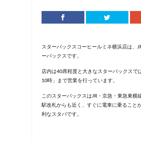
リージョナルラン
三井アウトレット
三鷹市
三鷹
下北沢
下高
中央道
中山
スターバックスコーヒールミネ横浜店は、J
丸の内パークビル
ーバックスです。
亀戸
亀有
店内は40席程度と大きなスターバックスで
京急
京急川
10時」まで営業を行っています。
京浜東北線
代官山
代官山
このスターバックスはJR・京急・東急東横
入間川
八千
駅改札からも近く、すぐに電車に乗ること
六本木ヒルズ
利なスタバです。
北参道
北戸
千葉市
千葉
南船橋
南越