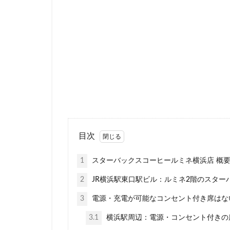
名鉄名古屋駅
国立競技場
外苑
外苑前
大塚
大学
大手町ビル
大船駅
大門
富士市
富岡
小手指
小田
川崎ルフロン
目次
幕張豊砂
平
1
スターバックスコーヒールミネ横浜店 概
府中駅
弥生
恵比寿
恵比
2
JR横浜駅東口駅ビル：ルミネ2階のスター
成城学園前
3
電源・充電が可能なコンセント付き席はな
戸田市
所沢
3.1
横浜駅周辺：電源・コンセント付きの
新丸ビル
新