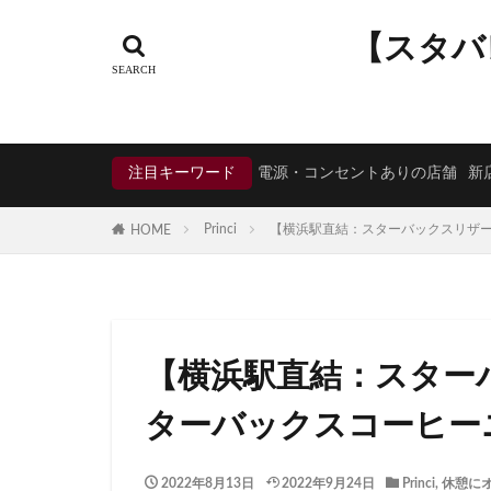
タグ
【スタバ
CIAL鶴見
EX
KDDI
KITTE
Neighborhood and
注目キーワード
電源・コンセントありの店舗
新
starbucks
ST
TSUTAYA BOOKS
Princi
【横浜駅直結：スターバックスリザー
HOME
くまざわ書店
そよら横浜高田
ひばりヶ丘
ららぽーと
【横浜駅直結：スター
アトレヴィ大塚
アリオ川口
ターバックスコーヒー
イオンモール春日
イオン板橋
2022年8月13日
2022年9月24日
Princi
,
休憩に