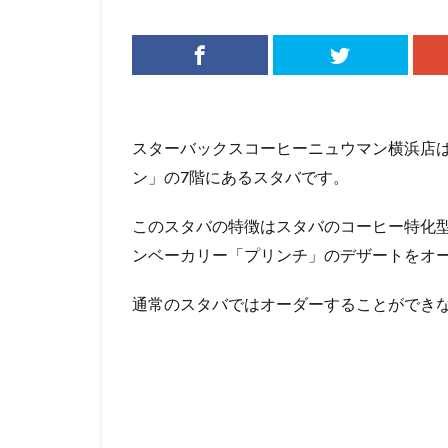
リージョナルラン
三井アウトレット
三鷹市
三鷹
下北沢
下高
中央道
中山
スターバックスコーヒーニュウマン横浜店
丸の内パークビル
ン」の7階にあるスタバです。
亀戸
亀有
このスタバの特徴はスタバのコーヒー特化型
京急
京急川
ンベーカリー「プリンチ」のデザートをオ
京浜東北線
代官山
代官山
通常のスタバではオーダーすることができ
入間川
八千
六本木ヒルズ
北参道
北戸
千葉市
千葉
南船橋
南越