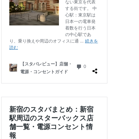
三ツ境
三軒茶屋
徒町
上野駅
中央自動車道
ゾ
九段下
井の頭公園
グラン
代々木公園
華街
光が丘
六本木
北千住
千葉公園
線
南砂町
駅
名古屋高島屋