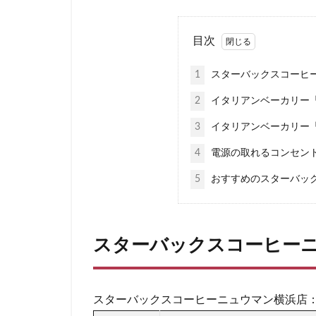
新宿マインズタワ
新宿野村ビル
目次
新横浜
新橋
1
スターバックスコーヒー
新青梅街道
日本大学板橋病院
2
イタリアンベーカリー
日産
日産グ
3
イタリアンベーカリー
明治神宮前
4
電源の取れるコンセント
朝霞
朝霞駅
5
おすすめのスターバッ
東京23区
東
東京ドームシティ
東京ミッドタウン
スターバックスコーヒーニ
東京ワールドゲー
東名高速道路
東急世田谷線
スターバックスコーヒーニュウマン横浜店
東武百貨店