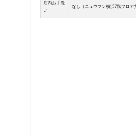
店内お手洗
なし（ニュウマン横浜7階フロア
神田駅
神谷
い
立川伊勢丹
築地本願寺
羽村市
羽生
舞浜
船橋
茗荷谷
草加
蓮田サービスエリ
虎ノ門ヒルズ
西国分寺
西
調布
調布パ
赤坂溜池タワー
辻堂駅
那覇
都築パーキングエ
銀座コリドー通り
阿佐ヶ谷駅