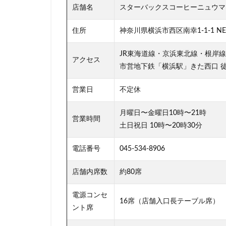
店舗名
スターバックスコーヒーニュウマン
板橋区
柏
森林公園
横
住所
神奈川県横浜市西区南幸1-1-1 N
横浜市役所
JR東海道線・京浜東北線・根岸
武蔵小山
武
アクセス
市営地下鉄「横浜駅」きた西口 徒
汐入
汐留
池袋東口
池
営業日
不定休
浜名湖サービスエ
月曜日〜金曜日10時〜21時
浦安
海浜幕
営業時間
土日祝日 10時〜20時30分
渋谷
渋谷サ
渋谷ヒカリエ
電話番号
045-534-8906
湘南
湘南台
店舗内席数
約80席
熱田神宮
犬
田町タワー
電源コンセ
16席（店舗入口長テーブル席）
ント席
皇居
目白駅
研究学園
碑