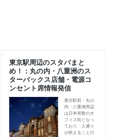
エキュート上野
ートバックス
ランスタ
ス
コンセント
タエキウエ
ス
セレオ八王子
イエー
ツタヤ
浜
ハラカド
亀有
ア
ットプレイス
モリタウン
ララガーデン