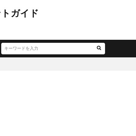
ントガイド
JR西日本
LOUNGE
YA
お茶の水
ごう横浜
にこテラス
めが丘ソラトス
アトレ
オ
アリオ北砂
モール与野
イオン市川妙典
リー