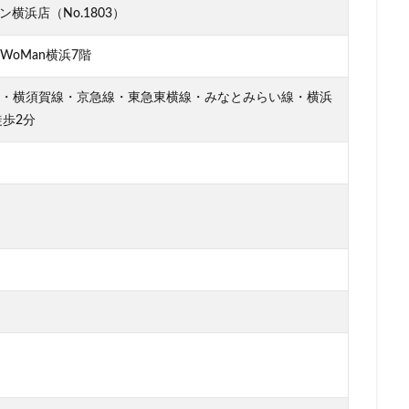
横浜店（No.1803）
柏の葉キャンパス
柏駅
柏高島屋
栄
桜木町
桶川市
浜
横浜ビジネスパーク
横浜ベイサイド
横浜ポルタ
横浜モア
EWoMan横浜7階
横浜駅
横須賀
横須賀中央
横須賀線
歌舞伎町
武蔵中原
線・横須賀線・京急線・東急東横線・みなとみらい線・横浜
蔵小杉
武蔵小杉病院
武蔵村山
武蔵浦和
武蔵溝ノ口
水
歩2分
汐留シティセンター
江戸川区
江東区
池上駅
池尻大橋
袋西口
池袋駅
津田沼
流山おおたかの森
浅草
浜名湖
リア
浜松
浜松城公園
浜松町
浜松駅
浜田山
浦和
張
海老名サービスエリア
淡路町駅
深夜営業
深谷市
淵
クラステージ
渋谷スクランブルスクエア
渋谷ストリーム
渋谷パル
渋谷フクラス
渋谷マークシティ
渋谷駅
港北ミナモ
港北東
湘南新宿ライン
溜池山王
溝の口
滑川町
熊谷
熊
山市
狭山市
王子
珍しい
環境
用賀
田園調布
田町駅
田端
甲州街道
町田市
町田駅
病院
登戸
目黒
目黒区
目黒駅
相模大野
相鉄
相鉄いずみ野
文谷
祐天寺
神之池緑地公園
神保町
神宮前
神栖