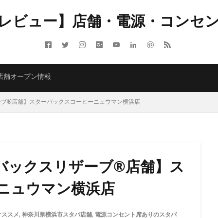
レビュー】店舗・電源・コンセ
ITMELSA
GINZA SIX
Greener Stores
JINS
JR
JR南武線
LOUNGE&CAFE
MIYASHITA PARK
My フルーツ³ フラペチーノⓇ
 Coffee
NEOPASA
Olive LOUNGE
OPA
Princi
SHARE 
店舗オープン情報
ARBUCKS GINZA HOUSE
T-SITE
Teavana
Think Lab
TSUTA
TORE
TSUTAYABOOKSTORE
あざみ野
おしゃれ
お台場
ブ®︎店舗】スターバックスコーヒーニュウマン横浜店
さいたま市
さいたま新都心
ささしまライブ
そごう千葉
そ
たまプラーザ
つくば
つくばエクスプレス
つくば駅
にこ
ふじみ野
ふじみ野市
まとめ
みなとみらい
ゆめが丘
ゆ
ららぽーと富士見
ららテラス
ららテラス川口
アウトレット
バックスリザーブ®︎店舗】ス
アトレ大森
アトレ川崎
アトレ新浦安
アピタテラス
アリ
アークヒルズ
イオン
イオンモール
イオンモール上尾
イオン
ニュウマン横浜店
部
イオンモール津田沼
イオンモール羽生
イオンレイクタウン
イオン金沢八景
イクスピアリ
イグジットメルサ
イタリアンベーカ
オススメ
,
神奈川県横浜市スタバ店舗
,
電源コンセント席ありのスタバ