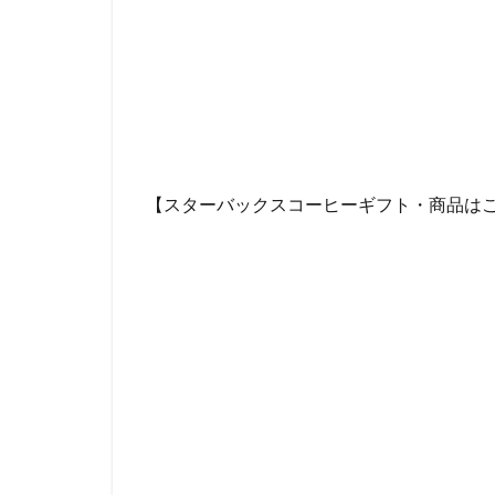
名鉄名古屋駅
国立競技場
外苑
外苑前
大塚
大学
大手町ビル
大船駅
大門
【スターバックスコーヒーギフト・商品は
富士市
富岡
小手指
小田
川崎ルフロン
幕張豊砂
平
府中駅
弥生
恵比寿
恵比
成城学園前
戸田市
所沢
新丸ビル
新