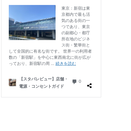
四ツ谷
国体通り
地下鉄
坂戸
大倉山
大和
大手町
大船
学芸大学駅
小川町駅
小平市
川口駅
川島町
川駅
帝京大学
府中競馬場駅
志木駅
志茂
学病院
成城
塚駅
戸田公園
文化村
新三郷
ービル