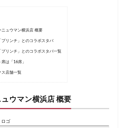
ー
新宿マルイ
新宿三丁目
新宿御苑
新宿御苑前
新宿西
新宿駅
新小岩
新幹線
新座市
新御茶ノ水
新杉田
新橋駅
新津田沼
新浦安
新百合ヶ丘
新綱島
新越
ニュウマン横浜店 概要
新高島
日吉
日本テレビ
日本初店舗
日本医科大学
日本
日本橋
日本橋高島屋
日比谷
日比谷シティ
日比谷公園
「プリンチ」とのコラボスタバ
ローバル本社ギャラリー
日野市
早稲田
旭橋
明大前
明
「プリンチ」とのコラボスタバ一覧
星川
春日部
昭島
昭島駅
晴海
有楽町
有楽町ビル
席は「16席」
木場
未来屋書店
本川越駅
本郷三丁目
札幌
村上
クス店舗一覧
京ガーデンテラス紀尾井町
東京スカイツリー
東京ディズニーリゾート
東京ビッグサイト
東京ミッドタウン
東京ミッドタウン八重洲
日比谷
東京メトロ
東京メトロ半蔵門線
東京メトロ東西線
東
ュウマン横浜店 概要
ト
東京国際フォーラム
東京理科大学
東京駅
東別院
東
東大
東大宮
東小金井
東急
東急スクエア
東急ツイン
東急東横線
東急田園都市線
東急蒲田駅
東戸塚
東松山
：ロゴ
東武練馬
東池袋
東海道新幹線
東葉高速鉄道
東銀座
東