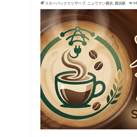
スターバックスリザーブ
,
ニュウマン横浜
,
横浜駅
4
イトーヨーカドー
エキュート立川
カインズ
カ
グランスタ東京
コースカベイサイ
シャポー
シ
スターバックス 
センター北
ティバーナ
トナリエキュート
ハレノテラス
ピオニウォーク
ベイシア富里
ミヤシタパーク
ヤエチカ
ヤ