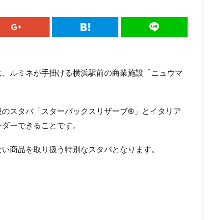
ドマークストア
ルミネ横浜
ルミネ池袋
ルミネ立川
一覧
パーク
三井住友銀行
三田
三田駅
三菱ビル
三越前
駅
上大岡
上尾市
上智大学
上野
上野公園
上野御
井戸
世田谷代田
世田谷区
中央区
中央大学
中央林間
中目黒
中野
中野坂上
中野駅
丸の内
丸の内オア
は、ルミネが手掛ける横浜駅前の商業施設「ニュウマ
丸の内ビル
丸ビル
久喜
久喜市
久喜駅
久屋大通
二俣川
二子玉川
二子玉川ライズ
二子玉川公園
五反田
のスタバ「スターバックスリザーブ®︎」とイタリア
崎駅
京急百貨店
京急鶴見駅
京成千葉駅
京橋
京橋エド
ーダーできることです。
京王井の頭線
京王新線
京王線
仙川
代々木
代々木上原
T-SITE
代沢
伊勢原
伏見
佐倉
信濃町
元町・中
ない商品を取り扱う特別なスタバとなります。
代緑が丘
八幡山
八王子駅
八重洲
八重洲地下街
公園
六本木一丁目
内幸町
再開発
勝どき
勝どき駅
北区
田
北谷町
千代田区
千歳烏山
千歳船橋
千葉中央駅
駅
千駄ヶ谷
半蔵門
半蔵門線
南与野
南千住
南武
谷
南越谷駅
原宿
吉祥寺
名古屋
名古屋市
名古屋