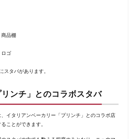
青梅
青梅インター
青葉区
青葉台
順天堂医院
順天堂大
駅ナカ
駅ビル
駅直結
駅近
駅近カフェ
駒澤大学
高島屋
高崎駅
高架下
高田
高田馬場
高級住宅街
：商品棚
駅
高辻
高速道路
鳥浜
鶴ヶ峰
鶴ヶ島市
鶴見
番
麻布台
麻布台ヒルズ
：ロゴ
検索
にスタバがあります。
プリンチ」とのコラボスタバ
は、イタリアンベーカリー「プリンチ」とのコラボ店
することができます。