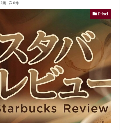
42回
0件
イーアス
エキア
エキア竹ノ塚
エキナカ
エキュート
エキュート赤羽
エトモ池上
エミオ練馬
オススメ店舗
オ
Princi
インズホーム
カフェ
ギンザシックス
クイーンズスクエア
グ
グランデュオ立川
コクーンシティ
コレド室町
コレド室町テラ
ド
サンケイビル
サンシャインシティ
サービスエリア
シモキ
ャポー新小岩
ジョイナス
スタバ
スタバ1号店
スターバック
ティー＆カフェ
スターバックスギンザハウス
スターバックスリザーブ
センター南
セントラルパーク
ソラマチ
タワーマンション
ダ
テイクアウト
テイクアウト専門
テイクアウト専門店
ディバーナ
トリトンスクエア
ドライブスルー
ニュウマン
ニュウマン横
バスターミナル東京八重洲
パーキングエリア
ビーンズ
ビーンズ
フルルガーデン八千代
プリンチ
プルデンシャルタワー
ベイシ
ペリエ千葉
ペリエ海浜幕張
マルイ
マロニエゲート
マーケ
ムスブ田町
メトロピア
モザイクモール港北
モラージュ菖蒲
マダ電機
ヨリマチ
ラシック
ラスカ熱海
ラゾーナ川崎