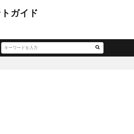
ントガイド
JR西日本
LOUNGE
YA
お茶の水
ごう横浜
にこテラス
めが丘ソラトス
アトレ
オ
アリオ北砂
モール与野
イオン市川妙典
リー