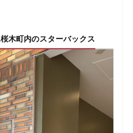
青梅
青梅インター
青葉区
青葉台
順天堂医院
順天堂大
駅ナカ
駅ビル
駅直結
駅近
駅近カフェ
駒澤大学
高島屋
高崎駅
高架下
高田
高田馬場
高級住宅街
駅
高辻
高速道路
鳥浜
鶴ヶ峰
鶴ヶ島市
鶴見
AL桜木町内のスターバックス
番
麻布台
麻布台ヒルズ
検索