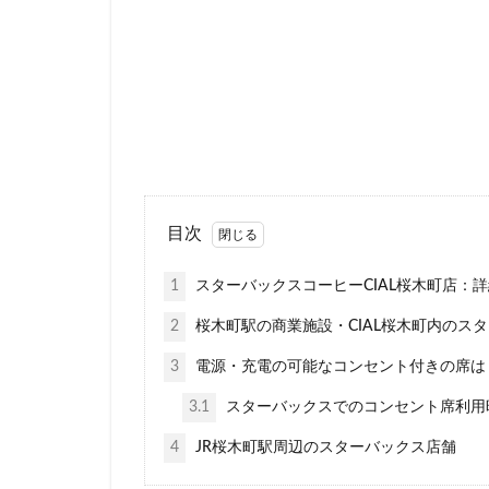
新宿マインズタワ
新宿野村ビル
新横浜
新橋
新青梅街道
日本大学板橋病院
日産
日産グ
明治神宮前
目次
朝霞
朝霞駅
東京23区
東
1
スターバックスコーヒーCIAL桜木町店：詳
東京ドームシティ
2
桜木町駅の商業施設・CIAL桜木町内のス
東京ミッドタウン
3
電源・充電の可能なコンセント付きの席は
東京ワールドゲー
3.1
スターバックスでのコンセント席利用
東名高速道路
4
JR桜木町駅周辺のスターバックス店舗
東急世田谷線
東武百貨店