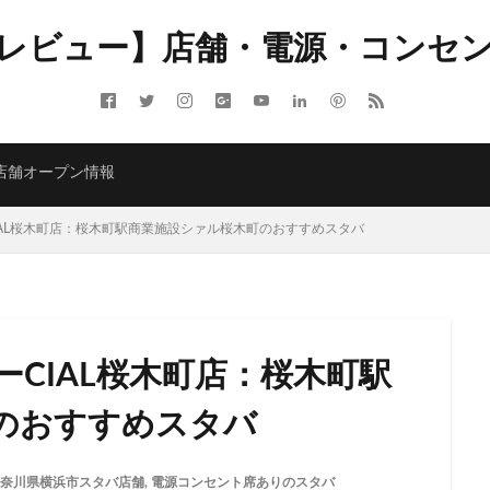
レビュー】店舗・電源・コンセ
ITMELSA
GINZA SIX
Greener Stores
JINS
JR
JR南武線
LOUNGE&CAFE
MIYASHITA PARK
My フルーツ³ フラペチーノⓇ
 Coffee
NEOPASA
Olive LOUNGE
OPA
Princi
SHARE 
店舗オープン情報
ARBUCKS GINZA HOUSE
T-SITE
Teavana
Think Lab
TSUTA
TORE
TSUTAYABOOKSTORE
あざみ野
おしゃれ
お台場
IAL桜木町店：桜木町駅商業施設シァル桜木町のおすすめスタバ
さいたま市
さいたま新都心
ささしまライブ
そごう千葉
そ
たまプラーザ
つくば
つくばエクスプレス
つくば駅
にこ
ふじみ野
ふじみ野市
まとめ
みなとみらい
ゆめが丘
ゆ
ららぽーと富士見
ららテラス
ららテラス川口
アウトレット
CIAL桜木町店：桜木町駅
アトレ大森
アトレ川崎
アトレ新浦安
アピタテラス
アリ
アークヒルズ
イオン
イオンモール
イオンモール上尾
イオン
のおすすめスタバ
部
イオンモール津田沼
イオンモール羽生
イオンレイクタウン
イオン金沢八景
イクスピアリ
イグジットメルサ
イタリアンベーカ
奈川県横浜市スタバ店舗
,
電源コンセント席ありのスタバ