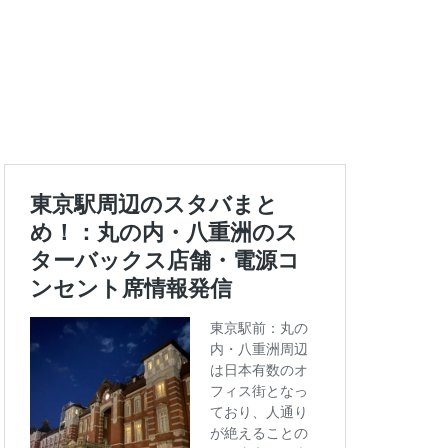
エキュート上野
ートバックス
ランスタ
ス
コンセント
タエキウエ
ス
セレオ八王子
イエー
ツタヤ
浜
ハラカド
亀有
ア
ットプレイス
モリタウン
ララガーデン