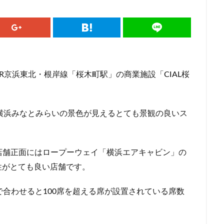
ドマークストア
ルミネ横浜
ルミネ池袋
ルミネ立川
一覧
パーク
三井住友銀行
三田
三田駅
三菱ビル
三越前
駅
上大岡
上尾市
上智大学
上野
上野公園
上野御
井戸
世田谷代田
世田谷区
中央区
中央大学
中央林間
中目黒
中野
中野坂上
中野駅
丸の内
丸の内オア
JR京浜東北・根岸線「桜木町駅」の商業施設「CIAL桜
丸の内ビル
丸ビル
久喜
久喜市
久喜駅
久屋大通
二俣川
二子玉川
二子玉川ライズ
二子玉川公園
五反田
、横浜みなとみらいの景色が見えるとても景観の良いス
崎駅
京急百貨店
京急鶴見駅
京成千葉駅
京橋
京橋エド
京王井の頭線
京王新線
京王線
仙川
代々木
代々木上原
T-SITE
代沢
伊勢原
伏見
佐倉
信濃町
元町・中
店舗正面にはロープーウェイ「横浜エアキャビン」の
代緑が丘
八幡山
八王子駅
八重洲
八重洲地下街
公園
性がとても良い店舗です。
六本木一丁目
内幸町
再開発
勝どき
勝どき駅
北区
田
北谷町
千代田区
千歳烏山
千歳船橋
千葉中央駅
で合わせると100席を超える席が設置されている席数
駅
千駄ヶ谷
半蔵門
半蔵門線
南与野
南千住
南武
谷
南越谷駅
原宿
吉祥寺
名古屋
名古屋市
名古屋