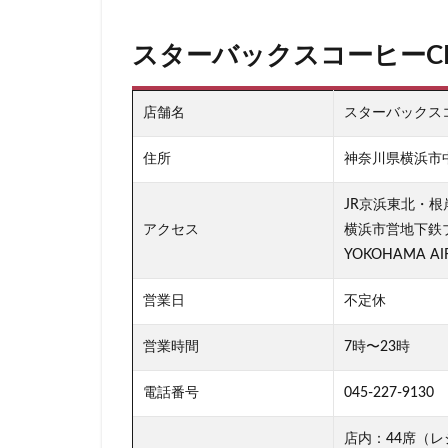
板橋区
柏
スターバックスコーヒーCI
森林公園
横
横浜市役所
武蔵小山
武
店舗名
スターバックスコー
汐入
汐留
住所
神奈川県横浜市中
池袋東口
池
浜名湖サービスエ
JR京浜東北・
アクセス
横浜市営地下鉄
浦安
海浜幕
YOKOHAMA 
渋谷
渋谷サ
渋谷ヒカリエ
営業日
不定休
湘南
湘南台
営業時間
7時〜23時
熱田神宮
犬
田町タワー
電話番号
045-227-9130
皇居
目白駅
店内：44席（
研究学園
碑