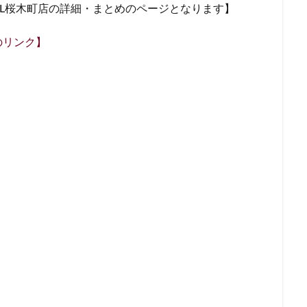
AL桜木町店の詳細・まとめのページとなります】
名鉄神宮前
名駅
和光
和光駅
品川駅
営業時間
国道124号線
国道1号線
国際通り
土呂
土浦
地下街
のリンク】
多摩ニュータウン
多摩境
大久保
大井町
大人の街
大学内の店舗
大学病院
大宮
大宮駅
大崎
大崎駅
大手町プレイス
大手町駅
大森
大森駅
大泉学園
大津通
大阪高島屋
天王町
太田市
奥沢
妙典
学園の森
富岡バイパス
富里
小作
小山
小岩
小川町
原駅
小田急
小田急百貨店
山手通り
岡崎市
川口
川崎駅
川越
川越市
川越駅
市ヶ谷
市ヶ谷駅
市
塚駅
年末年始
広い
広いカフェ
広尾
府中本町駅
台
御徒町
御成門
御茶ノ水
御茶ノ水ソラシティ
志木
寿ガーデンプレイス
恵比寿駅
恵那峡
愛宕ヒルズ
慶應義塾大
成増
成増駅
成田空港
成田空港第1ターミナル
戸塚
戸
市
所沢駅
手話
押上
持ち帰り
改札内
改札外
商品
新大久保
新大阪
新大阪駅
新宿
新宿グリーンタワ