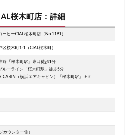
柏の葉キャンパス
柏駅
柏高島屋
栄
桜木町
桶川市
AL桜木町店：詳細
浜
横浜ビジネスパーク
横浜ベイサイド
横浜ポルタ
横浜モア
横浜駅
横須賀
横須賀中央
横須賀線
歌舞伎町
武蔵中原
蔵小杉
武蔵小杉病院
武蔵村山
武蔵浦和
武蔵溝ノ口
水
ヒーCIAL桜木町店（No.1191）
汐留シティセンター
江戸川区
江東区
池上駅
池尻大橋
区桜木町1-1（CIAL桜木町）
袋西口
池袋駅
津田沼
流山おおたかの森
浅草
浜名湖
リア
浜松
浜松城公園
浜松町
浜松駅
浜田山
浦和
根岸線「桜木町駅」東口徒歩1分
ブルーライン「桜木町駅」徒歩5分
張
海老名サービスエリア
淡路町駅
深夜営業
深谷市
淵
AIR CABIN（横浜エアキャビン）「桜木町駅」正面
クラステージ
渋谷スクランブルスクエア
渋谷ストリーム
渋谷パル
渋谷フクラス
渋谷マークシティ
渋谷駅
港北ミナモ
港北東
湘南新宿ライン
溜池山王
溝の口
滑川町
熊谷
熊
山市
狭山市
王子
珍しい
環境
用賀
田園調布
田町駅
田端
甲州街道
町田市
町田駅
病院
登戸
目黒
目黒区
目黒駅
相模大野
相鉄
相鉄いずみ野
レジカウンター側）
文谷
祐天寺
神之池緑地公園
神保町
神宮前
神栖