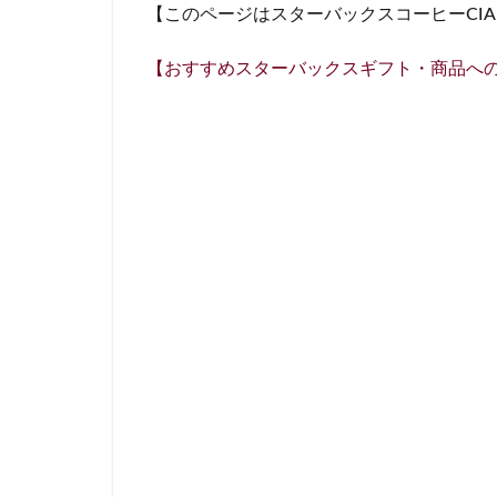
【このページはスターバックスコーヒーCI
名鉄名古屋駅
国立競技場
【おすすめスターバックスギフト・商品へ
外苑
外苑前
大塚
大学
大手町ビル
大船駅
大門
富士市
富岡
小手指
小田
川崎ルフロン
幕張豊砂
平
府中駅
弥生
恵比寿
恵比
成城学園前
戸田市
所沢
新丸ビル
新