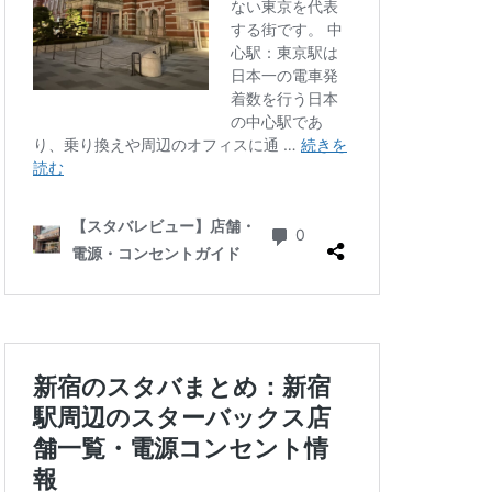
三ツ境
三軒茶屋
徒町
上野駅
中央自動車道
ゾ
九段下
井の頭公園
グラン
代々木公園
華街
光が丘
六本木
北千住
千葉公園
線
南砂町
駅
名古屋高島屋