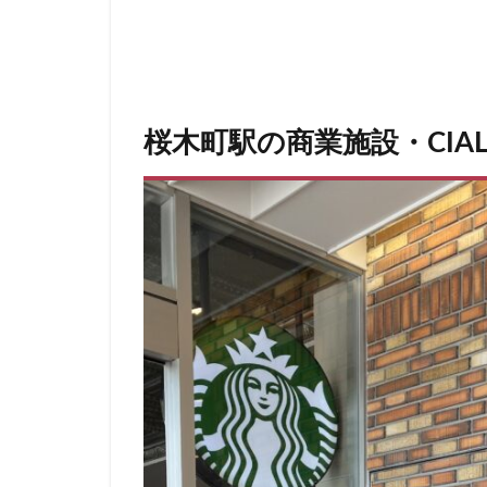
青山一丁目
館林
馬車道
高坂
高尾
高輪ゲートウェイ
桜木町駅の商業施設・CI
麹町
麻布十