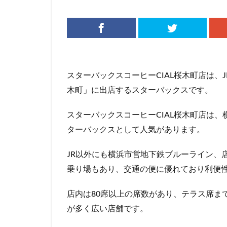
リージョナルラン
三井アウトレット
三鷹市
三鷹
下北沢
下高
中央道
中山
スターバックスコーヒーCIAL桜木町店は、
丸の内パークビル
木町」に出店するスターバックスです。
亀戸
亀有
スターバックスコーヒーCIAL桜木町店は
京急
京急川
ターバックスとして人気があります。
京浜東北線
代官山
代官山
JR以外にも横浜市営地下鉄ブルーライン、
入間川
八千
乗り場もあり、交通の便に優れており利便
六本木ヒルズ
北参道
北戸
店内は80席以上の席数があり、テラス席ま
千葉市
千葉
が多く広い店舗です。
南船橋
南越