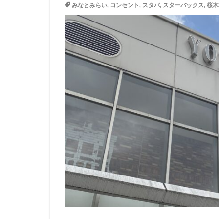
みなとみらい
,
コンセント
,
スタバ
,
スターバックス
,
桜木
イトーヨーカドー
エキュート立川
カインズ
カ
グランスタ東京
コースカベイサイ
シャポー
シ
スターバックス 
センター北
ティバーナ
トナリエキュート
ハレノテラス
ピオニウォーク
ベイシア富里
ミヤシタパーク
ヤエチカ
ヤ