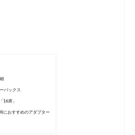
ー
新宿マルイ
新宿三丁目
新宿御苑
新宿御苑前
新宿西
新宿駅
新小岩
新幹線
新座市
新御茶ノ水
新杉田
新橋駅
新津田沼
新浦安
新百合ヶ丘
新綱島
新越
新高島
日吉
日本テレビ
日本初店舗
日本医科大学
日本
日本橋
日本橋高島屋
日比谷
日比谷シティ
日比谷公園
ローバル本社ギャラリー
日野市
早稲田
旭橋
明大前
明
星川
春日部
昭島
昭島駅
晴海
有楽町
有楽町ビル
木場
未来屋書店
本川越駅
本郷三丁目
札幌
村上
京ガーデンテラス紀尾井町
東京スカイツリー
東京ディズニーリゾート
細
東京ビッグサイト
東京ミッドタウン
東京ミッドタウン八重洲
ターバックス
日比谷
東京メトロ
東京メトロ半蔵門線
東京メトロ東西線
東
「16席」
ト
東京国際フォーラム
東京理科大学
東京駅
東別院
東
時におすすめのアダプター
東大
東大宮
東小金井
東急
東急スクエア
東急ツイン
東急東横線
東急田園都市線
東急蒲田駅
東戸塚
東松山
東武練馬
東池袋
東海道新幹線
東葉高速鉄道
東銀座
東