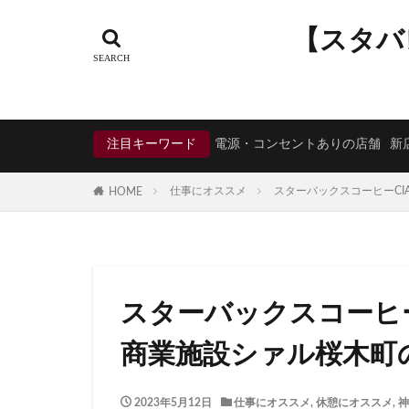
タグ
【スタバ
CIAL鶴見
EX
KDDI
KITTE
Neighborhood and
注目キーワード
電源・コンセントありの店舗
新
starbucks
ST
TSUTAYA BOOKS
仕事にオススメ
スターバックスコーヒーC
HOME
くまざわ書店
そよら横浜高田
ひばりヶ丘
ららぽーと
スターバックスコーヒー
アトレヴィ大塚
アリオ川口
商業施設シァル桜木町
イオンモール春日
イオン板橋
2023年5月12日
仕事にオススメ
,
休憩にオススメ
,
神