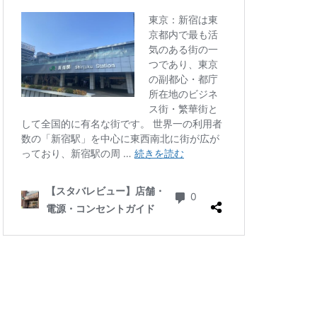
四ツ谷
国体通り
地下鉄
坂戸
大倉山
大和
大手町
大船
学芸大学駅
小川町駅
小平市
川口駅
川島町
川駅
帝京大学
府中競馬場駅
志木駅
志茂
学病院
成城
塚駅
戸田公園
文化村
新三郷
ービル