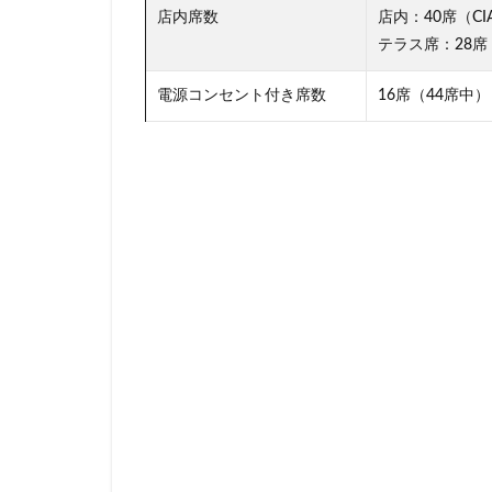
店内席数
店内：40席（C
神田駅
神谷
テラス席：28席
立川伊勢丹
築地本願寺
電源コンセント付き席数
16席（44席中）
羽村市
羽生
舞浜
船橋
茗荷谷
草加
蓮田サービスエリ
虎ノ門ヒルズ
西国分寺
西
調布
調布パ
赤坂溜池タワー
辻堂駅
那覇
都築パーキングエ
銀座コリドー通り
阿佐ヶ谷駅