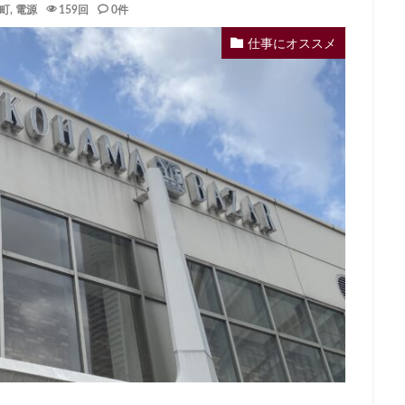
町
,
電源
159回
0件
イーアス
エキア
エキア竹ノ塚
エキナカ
エキュート
エキュート赤羽
エトモ池上
エミオ練馬
オススメ店舗
オ
仕事にオススメ
インズホーム
カフェ
ギンザシックス
クイーンズスクエア
グ
グランデュオ立川
コクーンシティ
コレド室町
コレド室町テラ
ド
サンケイビル
サンシャインシティ
サービスエリア
シモキ
ャポー新小岩
ジョイナス
スタバ
スタバ1号店
スターバック
ティー＆カフェ
スターバックスギンザハウス
スターバックスリザーブ
センター南
セントラルパーク
ソラマチ
タワーマンション
ダ
テイクアウト
テイクアウト専門
テイクアウト専門店
ディバーナ
トリトンスクエア
ドライブスルー
ニュウマン
ニュウマン横
バスターミナル東京八重洲
パーキングエリア
ビーンズ
ビーンズ
フルルガーデン八千代
プリンチ
プルデンシャルタワー
ベイシ
ペリエ千葉
ペリエ海浜幕張
マルイ
マロニエゲート
マーケ
ムスブ田町
メトロピア
モザイクモール港北
モラージュ菖蒲
マダ電機
ヨリマチ
ラシック
ラスカ熱海
ラゾーナ川崎