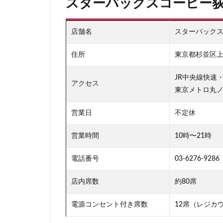
スターバックスコーヒー
板橋区
柏
森林公園
横
店舗名
スターバックス
横浜市役所
住所
東京都杉並区上荻
武蔵小山
武
汐入
汐留
JR中央線快速
アクセス
池袋東口
池
東京メトロ丸ノ
浜名湖サービスエ
営業日
不定休
浦安
海浜幕
渋谷
渋谷サ
営業時間
10時〜21時
渋谷ヒカリエ
電話番号
03-6276-9286
湘南
湘南台
熱田神宮
犬
店内席数
約80席
田町タワー
電源コンセント付き席数
12席（レジカ
皇居
目白駅
研究学園
碑