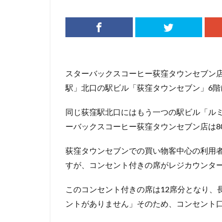
リージョナルラン
三井アウトレット
三鷹市
三鷹
下北沢
下高
中央道
中山
スターバックスコーヒー荻窪タウンセブン店
丸の内パークビル
駅」北口の駅ビル「荻窪タウンセブン」6階
亀戸
亀有
同じ荻窪駅北口にはもう一つの駅ビル「ル
京急
京急川
ーバックスコーヒー荻窪タウンセブン店は8
京浜東北線
代官山
代官山
荻窪タウンセブンでの買い物客中心の利用
入間川
八千
すが、コンセント付きの席がレジカウンタ
六本木ヒルズ
北参道
北戸
このコンセント付きの席は12席分となり、
千葉市
千葉
ントがありません」そのため、コンセント
南船橋
南越