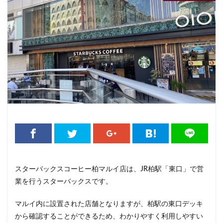
くまざわ書店
さいたま市
さいたま新都心
ささしまライブ
そごう千葉
そごう横浜
そよら横浜高田
たまプラーザ
つくば
つくばエクスプレス
つくば駅
にこにこテラス
ひばりヶ丘
ふじみ野
ふじみ野市
まとめ
みなとみらい
ゆめが丘
ゆめが丘ソラトス
ららぽーと
ららぽーと富士見
ららテラス
ららテラス川口
アウトレット
アトレ
アトレヴィ大塚
アトレ大森
アトレ川崎
アトレ新浦安
アピタテラス
アリオ
アリオ北砂
アリオ川口
アークヒルズ
イオン
スターバックスコーヒー柏マルイ店は、JR柏駅「東口」で営
イオンモール
イオンモール上尾
イオンモール与野
業を行うスターバックスです。
イオンモール春日部
イオンモール津田沼
マルイ内に設置された店舗となりますが、柏駅の東口デッキ
イオンモール羽生
イオンレイクタウン
から確認することができるため、わかりやすく利用しやすい
イオン市川妙典
イオン板橋
イオン金沢八景