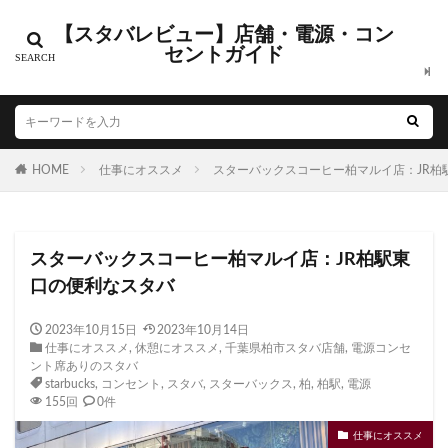
【スタバレビュー】店舗・電源・コン
カテゴリー
セントガイド
タグ
HOME
CIAL鶴見
仕事にオススメ
EXITMELSA
スターバックスコーヒー柏マルイ店：JR柏
GINZA SIX
Greener Stores
JINS
JR
JR南武線
JR西日本
KDDI
KITTE
LOUNGE&CAFE
スターバックスコーヒー柏マルイ店：JR柏駅東
MIYASHITA PARK
My フルーツ³ フラペチーノⓇ
口の便利なスタバ
Neighborhood and Coffee
NEOPASA
Olive LOUNGE
OPA
Princi
SHARE LOUNGE
2023年10月15日
2023年10月14日
仕事にオススメ
,
休憩にオススメ
,
千葉県柏市スタバ店舗
,
電源コンセ
starbucks
STARBUCKS GINZA HOUSE
T-SITE
ント席ありのスタバ
Teavana
Think Lab
TSUTAYA
starbucks
,
コンセント
,
スタバ
,
スターバックス
,
柏
,
柏駅
,
電源
155回
0件
TSUTAYA BOOKSTORE
TSUTAYABOOKSTORE
仕事にオススメ
あざみ野
おしゃれ
お台場
お茶の水