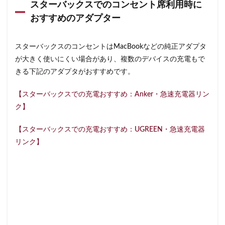
スターバックスでのコンセント席利用時に
石神井公園
研究学園
碑文谷
祐天寺
おすすめのアダプター
神之池緑地公園
神保町
神宮前
神栖
神栖市
神楽坂
神田駅
神谷町
福生市
スターバックスのコンセントはMacBookなどの純正アダプタ
福生駅
秋葉原
秋葉原駅
稲城
穴場
が大きく使いにくい場合があり、複数のデバイスの充電もで
立川
立川伊勢丹
立川駅
竹ノ塚
竹橋
きる下記のアダプタがおすすめです。
第1ターミナル
第三京浜
笹塚
笹塚駅
【スターバックスでの充電おすすめ：Anker・急速充電器リン
築地
築地本願寺
籠原
紀尾井町
経堂
ク】
綱島
綱島駅
総武線
練馬駅
缶コーヒー
羽村市
羽生
羽生市
羽田空港
習志野市
【スターバックスでの充電おすすめ：UGREEN・急速充電器
リンク】
聖路加国際病院
自由が丘
自由が丘駅
舞浜
船橋
船橋駅
芝大門
芝浦
芦花公園
花園
若葉
茅ヶ崎
茅場町
茗荷谷
草加駅
荒川区
荻窪
葉山
葛西
葛西臨海公園
葛飾区
蒲田駅
蓮根
蓮田サービスエリア
蔦屋家電
蔦屋書店
藤沢