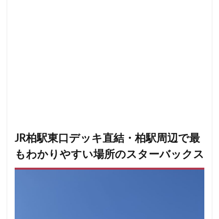
小川町
小川町駅
小平市
小手指
小田原駅
小田急
小田急百貨店
山手通り
岡崎市
川口
川口駅
川島町
川崎ルフロン
川崎駅
川越
川越市
川越駅
市ヶ谷
市ヶ谷駅
市川駅
帝京大学
幕張豊砂
平塚駅
年末年始
広い
広いカフェ
広尾
府中本町駅
府中競馬場駅
府中駅
弥生台
御徒町
御成門
御茶ノ水
御茶ノ水ソラシティ
志木
志木駅
志茂
恵比寿
恵比寿ガーデンプレイス
JR柏駅東口デッキ直結・柏駅周辺で最
恵比寿駅
恵那峡
愛宕ヒルズ
もわかりやすい場所のスターバックス
慶應義塾大学病院
成城
成城学園前
成増
成増駅
成田空港
成田空港第1ターミナル
戸塚
戸塚駅
戸田公園
戸田市
所沢市
所沢駅
手話
押上
持ち帰り
改札内