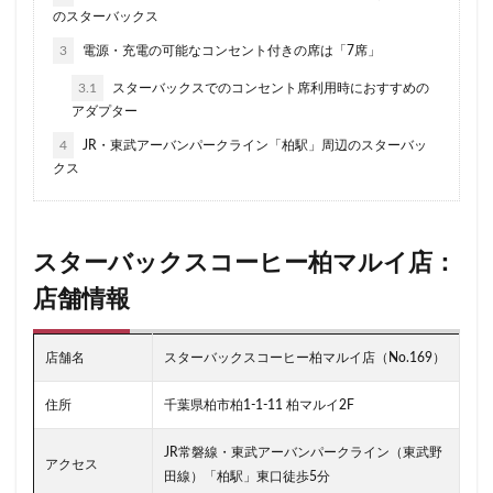
二子玉川公園
五反田
井の頭公園
京急
のスターバックス
京急川崎駅
京急百貨店
京急鶴見駅
3
電源・充電の可能なコンセント付きの席は「7席」
京成千葉駅
京橋
京橋エドグラン
京浜東北線
3.1
スターバックスでのコンセント席利用時におすすめの
京王井の頭線
京王新線
京王線
仙川
アダプター
代々木
代々木上原
代々木公園
代官山
4
JR・東武アーバンパークライン「柏駅」周辺のスターバッ
代官山T-SITE
代沢
伊勢原
伏見
佐倉
クス
信濃町
元町・中華街
光が丘
入間川
八千代緑が丘
八幡山
八王子駅
八重洲
スターバックスコーヒー柏マルイ店：
八重洲地下街
公園
六本木
六本木ヒルズ
店舗情報
六本木一丁目
内幸町
再開発
勝どき
勝どき駅
北区
北千住
北参道
北戸田
店舗名
スターバックスコーヒー柏マルイ店（No.169）
北谷町
千代田区
千歳烏山
千歳船橋
千葉中央駅
千葉公園
千葉市
千葉駅
住所
千葉県柏市柏1-1-11 柏マルイ2F
千駄ヶ谷
半蔵門
半蔵門線
南与野
JR常磐線・東武アーバンパークライン（東武野
南千住
南武線
南砂町
南船橋
南越谷
アクセス
田線）「柏駅」東口徒歩5分