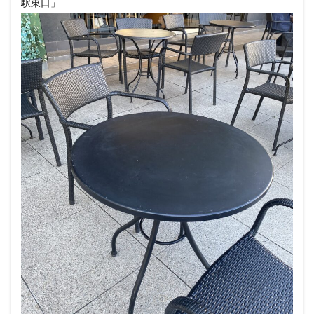
駅東口」
春日部
昭島
昭島駅
晴海
有楽町
有楽町ビル
有楽町駅
朝霞
朝霞駅
木場
未来屋書店
本川越駅
本郷三丁目
札幌
村上
東京
東京23区
東京ガーデンテラス紀尾井町
東京スカイツリー
東京ディズニーリゾート
東京ドームシティ
東京ビッグサイト
東京ミッドタウン
東京ミッドタウン八重洲
東京ミッドタウン日比谷
東京メトロ
東京メトロ半蔵門線
東京メトロ東西線
東京メトロ銀座線
東京ワールドゲート
東京国際フォーラム
東京理科大学
東京駅
東別院
東名高速
東名高速道路
東大
東大宮
東小金井
東急
東急スクエア
東急ツインズ
東急プラザ
東急世田谷線
東急東横線
東急田園都市線
東急蒲田駅