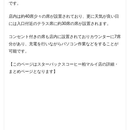
です。
イクスピアリ
イグジットメルサ
イタリアンベーカリー
イトーヨーカドー
イーアス
店内は約40席少々の席が設置されており、更に天気が良い日
には入口付近のテラス席に約30席の席が設置されます。
エキア
エキア竹ノ塚
エキナカ
エキュート
エキュート上野
エキュート立川
エキュート赤羽
コンセント付きの席も店内に設置されておりカウンターに7席
エトモ池上
エミオ練馬
オススメ店舗
分があり、充電を行いながらパソコン作業などをすることが
オートバックス
カインズ
カインズホーム
可能です。
カフェ
ギンザシックス
クイーンズスクエア
【このページはスターバックスコーヒー柏マルイ店の詳細・
グランスタ
グランスタ東京
グランデュオ立川
まとめページとなります】
コクーンシティ
コレド室町
コレド室町テラス
コンセント
コースカベイサイド
サンケイビル
サンシャインシティ
サービスエリア
シモキタエキウエ
シャポー
シャポー新小岩
ジョイナス
スタバ
スタバ1号店
スターバックス
スターバックス ティー＆カフェ
スターバックスギンザハウス
スターバックスリザーブ