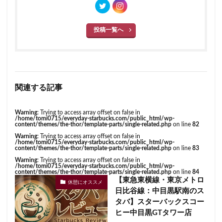
投稿一覧へ
関連する記事
Warning
: Trying to access array offset on false in
/home/tomi0715/everyday-starbucks.com/public_html/wp-
content/themes/the-thor/template-parts/single-related.php
on line
82
Warning
: Trying to access array offset on false in
/home/tomi0715/everyday-starbucks.com/public_html/wp-
content/themes/the-thor/template-parts/single-related.php
on line
83
Warning
: Trying to access array offset on false in
/home/tomi0715/everyday-starbucks.com/public_html/wp-
content/themes/the-thor/template-parts/single-related.php
on line
84
【東急東横線・東京メトロ
休憩にオススメ
日比谷線：中目黒駅南のス
タバ】スターバックスコー
ヒー中目黒GTタワー店