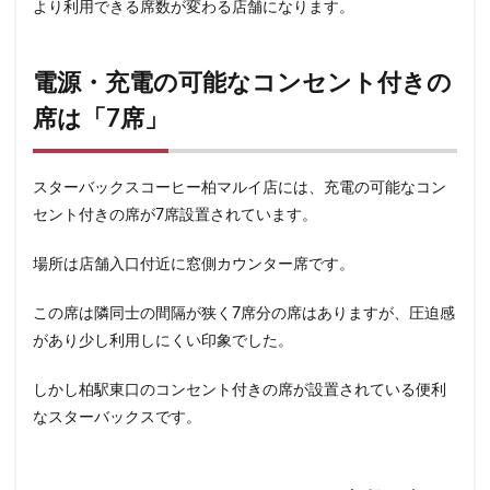
より利用できる席数が変わる店舗になります。
浜松城公園
浜松町
浜松駅
浜田山
浦和
浦和駅
浦安
海浜幕張
海老名サービスエリア
電源・充電の可能なコンセント付きの
淡路町駅
深夜営業
深谷市
淵野辺
清瀬駅
渋谷
渋谷サクラステージ
席は「7席」
渋谷スクランブルスクエア
渋谷ストリーム
渋谷パルコ
渋谷ヒカリエ
渋谷フクラス
スターバックスコーヒー柏マルイ店には、充電の可能なコン
渋谷マークシティ
渋谷駅
港北ミナモ
セント付きの席が7席設置されています。
港北東急
港南台
湘南
湘南台
場所は店舗入口付近に窓側カウンター席です。
湘南新宿ライン
溜池山王
溝の口
滑川町
熊谷
熊谷駅
熱海
熱田神宮
犬山市
この席は隣同士の間隔が狭く7席分の席はありますが、圧迫感
があり少し利用しにくい印象でした。
狭山市
王子
珍しい
環境
用賀
田園調布
田町
田町タワー
田町駅
田端
しかし柏駅東口のコンセント付きの席が設置されている便利
甲州街道
町田市
町田駅
病院
登戸
なスターバックスです。
白金高輪
皇居
目白駅
目黒
目黒区
目黒駅
相模大野
相鉄
相鉄いずみ野線