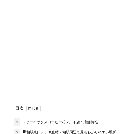
ラスカ熱海
ラゾーナ川崎
ララガーデン
リージョナルランドマークストア
ルミネ横浜
ルミネ池袋
ルミネ立川
一覧
三ツ境
三井アウトレットパーク
三井住友銀行
三田
三田駅
三菱ビル
三越前
三軒茶屋
三鷹市
三鷹駅
上大岡
上尾市
上智大学
上野
上野公園
上野御徒町
上野駅
下北沢
下高井戸
世田谷代田
世田谷区
中央区
中央大学
中央林間
中央自動車道
中央道
中山
中目黒
中野
中野坂上
中野駅
丸の内
丸の内オアゾ
丸の内パークビル
丸の内ビル
丸ビル
久喜
目次
久喜市
久喜駅
久屋大通
九段下
亀戸
1
スターバックスコーヒー柏マルイ店：店舗情報
亀有
二俣川
二子玉川
二子玉川ライズ
2
JR柏駅東口デッキ直結・柏駅周辺で最もわかりやすい場所