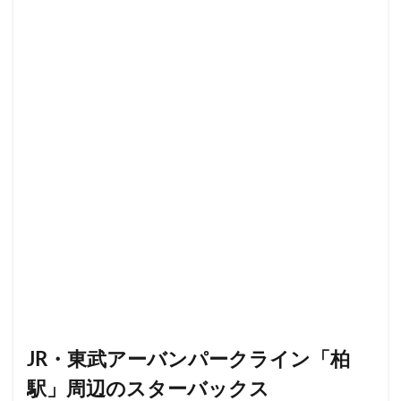
限定店舗
難波駅
雷門
電源
霞が関ビルディング
霞ヶ関
青山
青山一丁目
青梅
青梅インター
青葉区
青葉台
順天堂医院
順天堂大学
飯田橋
館林
馬車道
駅ナカ
駅ビル
駅直結
駅近
駅近カフェ
駒澤大学
高円寺
高坂
高尾
高島屋
高崎駅
高架下
高田
高田馬場
高級住宅街
高輪ゲートウェイ
高輪ゲートウェイ駅
高辻
高速道路
鳥浜
鶴ヶ峰
鶴ヶ島市
鶴見
鶴見駅
鹿嶋市
麹町
麻布十番
麻布台
麻布台ヒルズ
検索
JR・東武アーバンパークライン「柏
駅」周辺のスターバックス