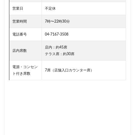
南越谷駅
原宿
吉祥寺
名古屋
名古屋市
営業日
不定休
名古屋駅
名古屋高島屋
名鉄名古屋駅
名鉄神宮前
名駅
和光
和光駅
品川駅
営業時間
7時〜22時30分
営業時間
四ツ谷
国体通り
国立競技場
電話番号
04-7167-3508
国道124号線
国道1号線
国際通り
土呂
土浦
地下街
地下鉄
坂戸
外苑
店内：約45席
店内席数
テラス席：約30席
外苑前
多摩ニュータウン
多摩境
大久保
大井町
大人の街
大倉山
大和
大塚
電源・コンセン
7席（店舗入口カウンター席）
大学
大学内の店舗
大学病院
大宮
ト付き席数
大宮駅
大崎
大崎駅
大手町
大手町ビル
大手町プレイス
大手町駅
大森
大森駅
大泉学園
大津通
大船
大船駅
大門
大阪高島屋
天王町
太田市
奥沢
妙典
学園の森
学芸大学駅
富士市
富岡
富岡バイパス
富里
小作
小山
小岩