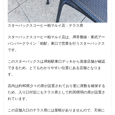
東戸塚
東松山
東武東上線
東武百貨店
東武練馬
東池袋
東海道新幹線
東葉高速鉄道
東銀座
東雲
松戸駅
板橋区
柏
スターバックスコーヒー柏マルイ店：テラス席
柏の葉キャンパス
柏駅
柏高島屋
栄
桜木町
桶川市
梅ヶ丘
森林公園
横浜
スターバックスコーヒー柏マルイ店は、JR常磐線・東武アー
横浜ビジネスパーク
横浜ベイサイド
横浜ポルタ
バンパークライン「柏駅」東口で営業を行うスターバックス
横浜モアーズ
横浜市
横浜市役所
横浜駅
です。
横須賀
横須賀中央
横須賀線
歌舞伎町
このスターバックスはJR柏駅東口デッキから直接店舗が確認
武蔵中原
武蔵境
武蔵小山
武蔵小杉
できるため、とてもわかりやすい位置にある店舗となりま
武蔵小杉病院
武蔵村山
武蔵浦和
武蔵溝ノ口
す。
水道橋
永田町
汐入
汐留
店内は約40席少々の席が設置されており更に席数を確保する
汐留シティセンター
江戸川区
江東区
池上駅
ため、入り口付近にもテラス席として約30席弱の席が設置さ
池尻大橋
池袋
池袋東口
池袋西口
れています。
池袋駅
津田沼
流山おおたかの森
浅草
この店舗入口のテラス席には屋根がありませんので、天候に
浜名湖
浜名湖サービスエリア
浜松