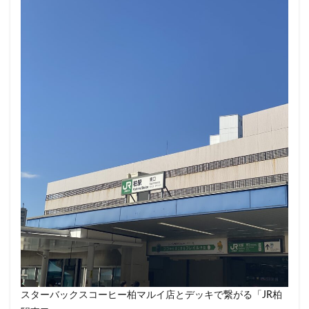
改札外
文化村
新三郷
新丸ビル
新商品
新大久保
新大阪
新大阪駅
新宿
新宿グリーンタワービル
新宿マインズタワー
新宿マルイ
新宿三丁目
新宿御苑
新宿御苑前
新宿西口
新宿野村ビル
新宿駅
新小岩
新幹線
新座市
新御茶ノ水
新杉田
新東名高速道路
新横浜
新橋
新橋駅
新津田沼
新浦安
新百合ヶ丘
新綱島
新越谷
新越谷駅
新青梅街道
新高島
日吉
日本テレビ
日本初店舗
日本医科大学
日本医科大学付属病院
日本大学板橋病院
日本橋
日本橋高島屋
日比谷
日比谷シティ
日比谷公園
日比谷駅
日産
日産グローバル本社ギャラリー
日野市
早稲田
旭橋
明大前
明治大学
明治神宮前
星川
スターバックスコーヒー柏マルイ店とデッキで繋がる「JR柏