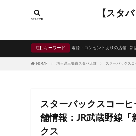
タグ
【スタバ
CIAL鶴見
EX
KDDI
KITTE
Neighborhood and
注目キーワード
電源・コンセントありの店舗
新
starbucks
ST
TSUTAYA BOOKS
埼玉県三郷市スタバ店舗
スターバックスコ
HOME
くまざわ書店
そよら横浜高田
ひばりヶ丘
ららぽーと
スターバックスコーヒ
アトレヴィ大塚
アリオ川口
舗情報：JR武蔵野線
イオンモール春日
クス
イオン板橋