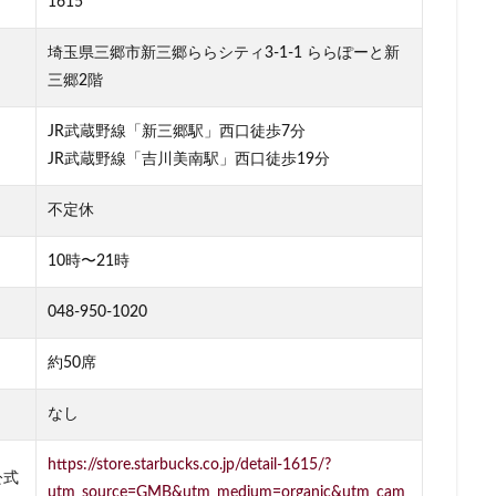
1615
柏の葉キャンパス
柏駅
柏高島屋
栄
桜木町
桶川市
埼玉県三郷市新三郷ららシティ3-1-1 ららぽーと新
浜
横浜ビジネスパーク
横浜ベイサイド
横浜ポルタ
横浜モア
三郷2階
横浜駅
横須賀
横須賀中央
横須賀線
歌舞伎町
武蔵中原
蔵小杉
武蔵小杉病院
武蔵村山
武蔵浦和
武蔵溝ノ口
水
JR武蔵野線「新三郷駅」西口徒歩7分
汐留シティセンター
江戸川区
江東区
池上駅
池尻大橋
JR武蔵野線「吉川美南駅」西口徒歩19分
袋西口
池袋駅
津田沼
流山おおたかの森
浅草
浜名湖
不定休
リア
浜松
浜松城公園
浜松町
浜松駅
浜田山
浦和
張
海老名サービスエリア
淡路町駅
深夜営業
深谷市
淵
10時〜21時
クラステージ
渋谷スクランブルスクエア
渋谷ストリーム
渋谷パル
048-950-1020
渋谷フクラス
渋谷マークシティ
渋谷駅
港北ミナモ
港北東
湘南新宿ライン
溜池山王
溝の口
滑川町
熊谷
熊
約50席
山市
狭山市
王子
珍しい
環境
用賀
田園調布
なし
田町駅
田端
甲州街道
町田市
町田駅
病院
登戸
目黒
目黒区
目黒駅
相模大野
相鉄
相鉄いずみ野
https://store.starbucks.co.jp/detail-1615/?
公式
文谷
祐天寺
神之池緑地公園
神保町
神宮前
神栖
utm_source=GMB&utm_medium=organic&utm_cam