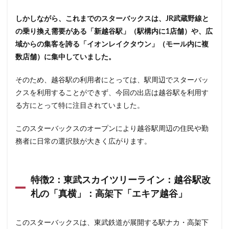
浜松城公園
浜松町
浜松駅
浜田山
浦和
しかしながら、これまでのスターバックスは、JR武蔵野線と
浦和駅
浦安
海浜幕張
海老名サービスエリア
の乗り換え需要がある「新越谷駅」（駅構内に1店舗）や、広
淡路町駅
深夜営業
深谷市
淵野辺
域からの集客を誇る「イオンレイクタウン」（モール内に複
清瀬駅
渋谷
渋谷サクラステージ
数店舗）に集中していました。
渋谷スクランブルスクエア
渋谷ストリーム
そのため、越谷駅の利用者にとっては、駅周辺でスターバッ
渋谷パルコ
渋谷ヒカリエ
渋谷フクラス
クスを利用することができず、今回の出店は越谷駅を利用す
渋谷マークシティ
渋谷駅
港北ミナモ
る方にとって特に注目されていました。
港北東急
港南台
湘南
湘南台
このスターバックスのオープンにより越谷駅周辺の住民や勤
湘南新宿ライン
溜池山王
溝の口
滑川町
務者に日常の選択肢が大きく広がります。
熊谷
熊谷駅
熱海
熱田神宮
犬山市
狭山市
王子
珍しい
環境
用賀
田園調布
田町
田町タワー
田町駅
田端
特徴2：東武スカイツリーライン：越谷駅改
甲州街道
町田市
町田駅
病院
登戸
札の「真横」：高架下「エキア越谷」
白金高輪
皇居
目白駅
目黒
目黒区
目黒駅
相模大野
相鉄
相鉄いずみ野線
このスターバックスは、東武鉄道が展開する駅ナカ・高架下