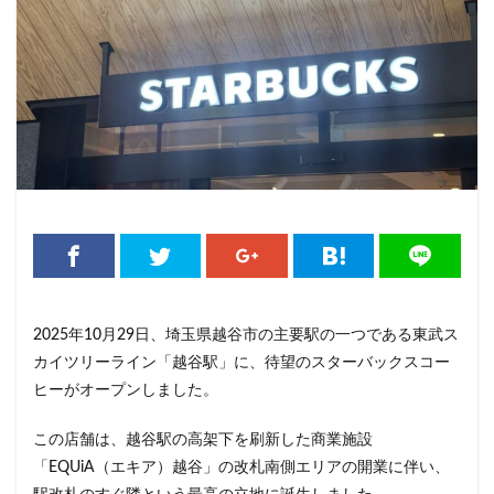
くまざわ書店
さいたま市
さいたま新都心
ささしまライブ
そごう千葉
そごう横浜
そよら横浜高田
たまプラーザ
つくば
つくばエクスプレス
つくば駅
にこにこテラス
ひばりヶ丘
ふじみ野
ふじみ野市
まとめ
みなとみらい
ゆめが丘
ゆめが丘ソラトス
ららぽーと
ららぽーと富士見
ららテラス
ららテラス川口
アウトレット
アトレ
アトレヴィ大塚
アトレ大森
アトレ川崎
アトレ新浦安
アピタテラス
アリオ
2025年10月29日、埼玉県越谷市の主要駅の一つである東武ス
アリオ北砂
アリオ川口
アークヒルズ
イオン
カイツリーライン「越谷駅」に、待望のスターバックスコー
イオンモール
イオンモール上尾
イオンモール与野
ヒーがオープンしました。
イオンモール春日部
イオンモール津田沼
この店舗は、越谷駅の高架下を刷新した商業施設
イオンモール羽生
イオンレイクタウン
「EQUiA（エキア）越谷」の改札南側エリアの開業に伴い、
イオン市川妙典
イオン板橋
イオン金沢八景