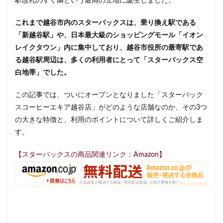
駅改札のすぐ隣という最高の立地に誕生しました。
イクスピアリ
イグジットメルサ
これまで越谷市内のスターバックスは、乗り換え駅である
イタリアンベーカリー
イトーヨーカドー
イーアス
「新越谷駅」や、日本最大級のショッピングモール「イオン
エキア
エキア竹ノ塚
エキナカ
エキュート
レイクタウン」内に集中しており、越谷市役所の最寄駅であ
エキュート上野
エキュート立川
エキュート赤羽
る越谷駅周辺は、多くの利用者にとって「スターバックス空
エトモ池上
エミオ練馬
オススメ店舗
白地帯」でした。
オートバックス
カインズ
カインズホーム
この記事では、ついにオープンとなりました「スターバック
カフェ
ギンザシックス
クイーンズスクエア
スコーヒーエキア越谷店」がどのような店舗なのか、その3つ
グランスタ
グランスタ東京
グランデュオ立川
の大きな特徴と、利用のポイントについて詳しくご紹介しま
コクーンシティ
コレド室町
コレド室町テラス
す。
コンセント
コースカベイサイド
サンケイビル
【スターバックスの商品関連リンク：Amazon】
サンシャインシティ
サービスエリア
シモキタエキウエ
シャポー
シャポー新小岩
ジョイナス
スタバ
スタバ1号店
スターバックス
スターバックス ティー＆カフェ
スターバックスギンザハウス
スターバックスリザーブ