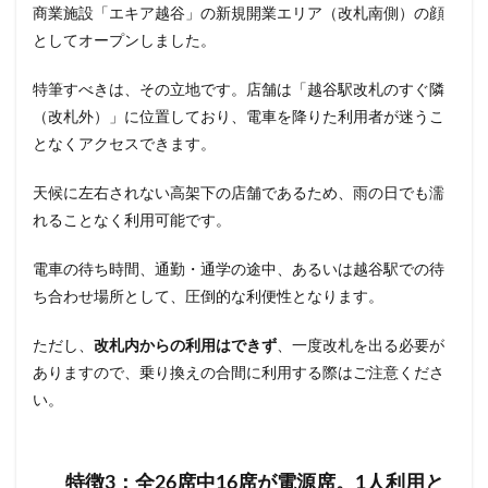
商業施設「エキア越谷」の新規開業エリア（改札南側）の顔
石神井公園
研究学園
碑文谷
祐天寺
としてオープンしました。
神之池緑地公園
神保町
神宮前
神栖
神栖市
神楽坂
神田駅
神谷町
福生市
特筆すべきは、その立地です。店舗は「越谷駅改札のすぐ隣
福生駅
秋葉原
秋葉原駅
稲城
穴場
（改札外）」に位置しており、電車を降りた利用者が迷うこ
となくアクセスできます。
立川
立川伊勢丹
立川駅
竹ノ塚
竹橋
第1ターミナル
第三京浜
笹塚
笹塚駅
天候に左右されない高架下の店舗であるため、雨の日でも濡
築地
築地本願寺
籠原
紀尾井町
経堂
れることなく利用可能です。
綱島
綱島駅
総武線
練馬駅
缶コーヒー
電車の待ち時間、通勤・通学の途中、あるいは越谷駅での待
羽村市
羽生
羽生市
羽田空港
習志野市
ち合わせ場所として、圧倒的な利便性となります。
聖路加国際病院
自由が丘
自由が丘駅
舞浜
船橋
船橋駅
芝大門
芝浦
芦花公園
ただし、
改札内からの利用はできず
、一度改札を出る必要が
ありますので、乗り換えの合間に利用する際はご注意くださ
花園
若葉
茅ヶ崎
茅場町
茗荷谷
い。
草加駅
荒川区
荻窪
葉山
葛西
葛西臨海公園
葛飾区
蒲田駅
蓮根
蓮田サービスエリア
蔦屋家電
蔦屋書店
藤沢
特徴3：全26席中16席が電源席。1人利用と