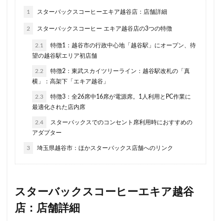
1
スターバックスコーヒーエキア越谷店：店舗詳細
ラスカ熱海
ラゾーナ川崎
ララガーデン
2
スターバックスコーヒー エキア越谷店の3つの特徴
リージョナルランドマークストア
ルミネ横浜
ルミネ池袋
ルミネ立川
一覧
三ツ境
2.1
特徴1：越谷市の行政中心地「越谷駅」にオープン、待
望の越谷駅エリア初店舗
三井アウトレットパーク
三井住友銀行
三田
2.2
特徴2：東武スカイツリーライン：越谷駅改札の「真
三田駅
三菱ビル
三越前
三軒茶屋
横」：高架下「エキア越谷」
三鷹市
三鷹駅
上大岡
上尾市
上智大学
2.3
特徴3：全26席中16席が電源席。1人利用とPC作業に
上野
上野公園
上野御徒町
上野駅
最適化された店内席
下北沢
下高井戸
世田谷代田
世田谷区
2.4
スターバックスでのコンセント席利用時におすすめの
中央区
中央大学
中央林間
中央自動車道
アダプター
中央道
中山
中目黒
中野
中野坂上
3
埼玉県越谷市：ほかスターバックス店舗へのリンク
中野駅
丸の内
丸の内オアゾ
丸の内パークビル
丸の内ビル
丸ビル
久喜
スターバックスコーヒーエキア越谷
久喜市
久喜駅
久屋大通
九段下
亀戸
店：店舗詳細
亀有
二俣川
二子玉川
二子玉川ライズ