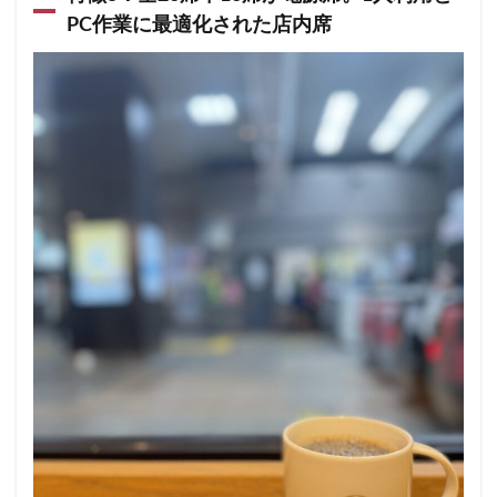
藤沢市
藤沢駅
蘇我
虎ノ門
PC作業に最適化された店内席
虎ノ門ヒルズ
虎ノ門ヒルズステーションタワー
虎ノ門駅
表参道
西千葉
西友
西台
西国分寺
西新井
西新宿
西東京市
西武新宿線
西武新宿駅
西船橋
西船橋駅
調布
調布パルコ
調布駅
豊橋駅
豊洲
赤坂
赤坂インターシティAIR
赤坂サカス
赤坂溜池タワー
赤坂見附
赤羽
赤羽駅
越谷レイクタウン
足柄サービスエリア
路面店
辻堂駅
那覇
那覇空港
都営大江戸線
都営新宿線
都庁前駅
都立明治公園
都築パーキングエリア
酒々井
金山
金沢八景
金町
金町駅
銀座
銀座コリドー街
銀座コリドー通り
錦糸町
錦糸町駅
鎌倉
鎌倉駅
閉店
関内
阿佐ヶ谷
阿佐ヶ谷駅