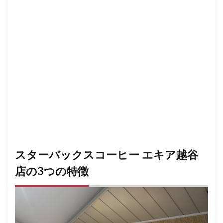
小川町
小川町駅
小平市
小手指
小田原駅
小田急
小田急百貨店
山手通り
岡崎市
川口
川口駅
川島町
川崎ルフロン
川崎駅
川越
川越市
川越駅
市ヶ谷
市ヶ谷駅
市川駅
帝京大学
幕張豊砂
平塚駅
年末年始
広い
広いカフェ
広尾
府中本町駅
府中競馬場駅
府中駅
弥生台
御徒町
御成門
御茶ノ水
御茶ノ水ソラシティ
志木
志木駅
志茂
恵比寿
恵比寿ガーデンプレイス
恵比寿駅
恵那峡
愛宕ヒルズ
スターバックスコーヒー エキア越谷
慶應義塾大学病院
成城
成城学園前
成増
店の3つの特徴
成増駅
成田空港
成田空港第1ターミナル
戸塚
戸塚駅
戸田公園
戸田市
所沢市
所沢駅
手話
押上
持ち帰り
改札内