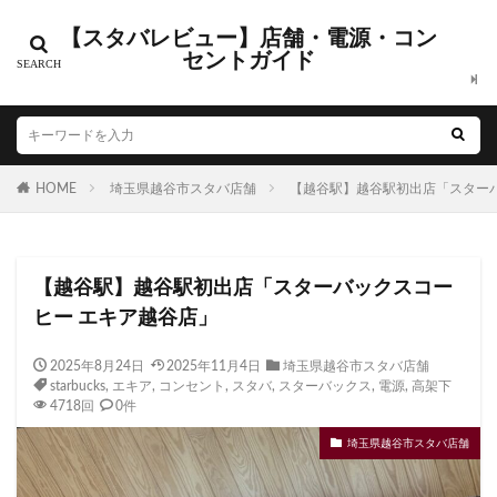
【スタバレビュー】店舗・電源・コン
カテゴリー
セントガイド
タグ
HOME
CIAL鶴見
埼玉県越谷市スタバ店舗
EXITMELSA
GINZA SIX
【越谷駅】越谷駅初出店「スター
Greener Stores
JINS
JR
JR南武線
JR西日本
KDDI
KITTE
LOUNGE&CAFE
【越谷駅】越谷駅初出店「スターバックスコー
MIYASHITA PARK
My フルーツ³ フラペチーノⓇ
ヒー エキア越谷店」
Neighborhood and Coffee
NEOPASA
Olive LOUNGE
OPA
Princi
SHARE LOUNGE
2025年8月24日
2025年11月4日
埼玉県越谷市スタバ店舗
starbucks
,
エキア
,
コンセント
,
スタバ
,
スターバックス
,
電源
,
高架下
starbucks
STARBUCKS GINZA HOUSE
T-SITE
4718回
0件
Teavana
Think Lab
TSUTAYA
埼玉県越谷市スタバ店舗
TSUTAYA BOOKSTORE
TSUTAYABOOKSTORE
あざみ野
おしゃれ
お台場
お茶の水