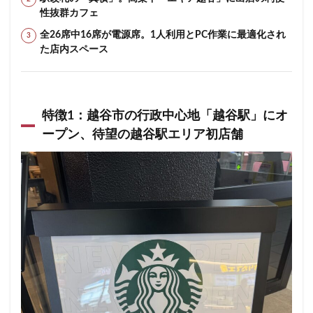
春日部
昭島
昭島駅
晴海
有楽町
性抜群カフェ
有楽町ビル
有楽町駅
朝霞
朝霞駅
木場
全26席中16席が電源席。1人利用とPC作業に最適化され
未来屋書店
本川越駅
本郷三丁目
札幌
た店内スペース
村上
東京
東京23区
東京ガーデンテラス紀尾井町
東京スカイツリー
東京ディズニーリゾート
東京ドームシティ
特徴1：越谷市の行政中心地「越谷駅」にオ
東京ビッグサイト
東京ミッドタウン
ープン、待望の越谷駅エリア初店舗
東京ミッドタウン八重洲
東京ミッドタウン日比谷
東京メトロ
東京メトロ半蔵門線
東京メトロ東西線
東京メトロ銀座線
東京ワールドゲート
東京国際フォーラム
東京理科大学
東京駅
東別院
東名高速
東名高速道路
東大
東大宮
東小金井
東急
東急スクエア
東急ツインズ
東急プラザ
東急世田谷線
東急東横線
東急田園都市線
東急蒲田駅