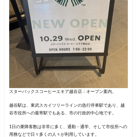
東戸塚
東松山
東武東上線
東武百貨店
東武練馬
東池袋
東海道新幹線
東葉高速鉄道
東銀座
東雲
松戸駅
板橋区
柏
柏の葉キャンパス
柏駅
柏高島屋
栄
桜木町
桶川市
梅ヶ丘
森林公園
横浜
横浜ビジネスパーク
横浜ベイサイド
横浜ポルタ
横浜モアーズ
横浜市
横浜市役所
横浜駅
横須賀
横須賀中央
横須賀線
歌舞伎町
武蔵中原
武蔵境
武蔵小山
武蔵小杉
武蔵小杉病院
武蔵村山
武蔵浦和
武蔵溝ノ口
スターバックスコーヒーエキア越谷店：オープン案内。
水道橋
永田町
汐入
汐留
汐留シティセンター
江戸川区
江東区
池上駅
越谷駅は、東武スカイツリーラインの急行停車駅であり、越
谷市役所への最寄駅でもある、市の行政的中心地です。
池尻大橋
池袋
池袋東口
池袋西口
池袋駅
津田沼
流山おおたかの森
浅草
1日の乗降客数は非常に多く、通勤・通学、そして市役所への
浜名湖
浜名湖サービスエリア
浜松
用務などで日々多くの人々が利用しています。