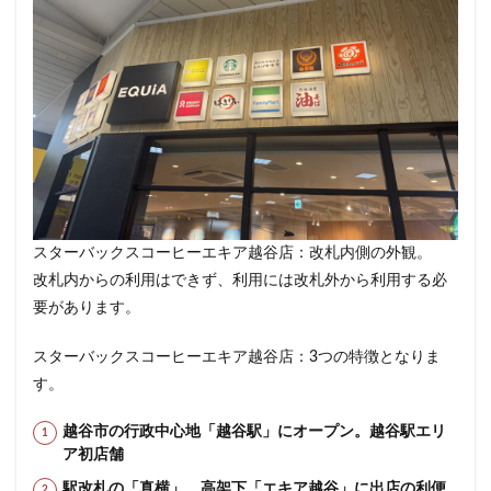
改札外
文化村
新三郷
新丸ビル
新商品
新大久保
新大阪
新大阪駅
新宿
新宿グリーンタワービル
新宿マインズタワー
新宿マルイ
新宿三丁目
新宿御苑
新宿御苑前
新宿西口
新宿野村ビル
新宿駅
新小岩
新幹線
新座市
新御茶ノ水
新杉田
新東名高速道路
新横浜
新橋
新橋駅
新津田沼
新浦安
新百合ヶ丘
新綱島
スターバックスコーヒーエキア越谷店：改札内側の外観。
新越谷
新越谷駅
新青梅街道
新高島
改札内からの利用はできず、利用には改札外から利用する必
日吉
日本テレビ
日本初店舗
日本医科大学
要があります。
日本医科大学付属病院
日本大学板橋病院
日本橋
スターバックスコーヒーエキア越谷店：3つの特徴となりま
日本橋高島屋
日比谷
日比谷シティ
す。
日比谷公園
日比谷駅
日産
越谷市の行政中心地「越谷駅」にオープン。越谷駅エリ
日産グローバル本社ギャラリー
日野市
早稲田
ア初店舗
旭橋
明大前
明治大学
明治神宮前
星川
駅改札の「真横」。高架下「エキア越谷」に出店の利便