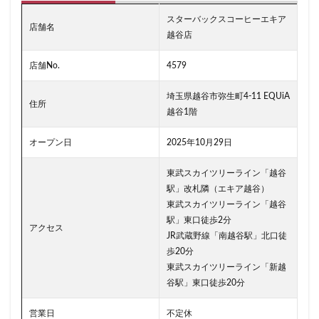
二子玉川公園
五反田
井の頭公園
京急
スターバックスコーヒーエキア
京急川崎駅
京急百貨店
京急鶴見駅
店舗名
越谷店
京成千葉駅
京橋
京橋エドグラン
京浜東北線
京王井の頭線
京王新線
京王線
仙川
店舗No.
4579
代々木
代々木上原
代々木公園
代官山
埼玉県越谷市弥生町4-11 EQUiA
住所
代官山T-SITE
代沢
伊勢原
伏見
佐倉
越谷1階
信濃町
元町・中華街
光が丘
入間川
オープン日
2025年10月29日
八千代緑が丘
八幡山
八王子駅
八重洲
八重洲地下街
公園
六本木
六本木ヒルズ
東武スカイツリーライン「越谷
駅」改札隣（エキア越谷）
六本木一丁目
内幸町
再開発
勝どき
東武スカイツリーライン「越谷
勝どき駅
北区
北千住
北参道
北戸田
駅」東口徒歩2分
アクセス
北谷町
千代田区
千歳烏山
千歳船橋
JR武蔵野線「南越谷駅」北口徒
歩20分
千葉中央駅
千葉公園
千葉市
千葉駅
東武スカイツリーライン「新越
千駄ヶ谷
半蔵門
半蔵門線
南与野
谷駅」東口徒歩20分
南千住
南武線
南砂町
南船橋
南越谷
営業日
不定休