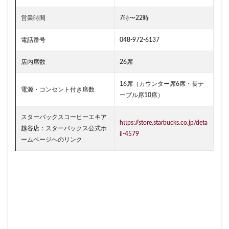
南越谷駅
原宿
吉祥寺
名古屋
名古屋市
名古屋駅
名古屋高島屋
名鉄名古屋駅
営業時間
7時〜22時
名鉄神宮前
名駅
和光
和光駅
品川駅
電話番号
048-972-6137
営業時間
四ツ谷
国体通り
国立競技場
店内席数
26席
国道124号線
国道1号線
国際通り
土呂
土浦
地下街
地下鉄
坂戸
外苑
16席（カウンター席6席・長テ
電源・コンセント付き席数
外苑前
多摩ニュータウン
多摩境
大久保
ーブル席10席）
大井町
大人の街
大倉山
大和
大塚
スターバックスコーヒーエキア
https://store.starbucks.co.jp/deta
大学
大学内の店舗
大学病院
大宮
越谷店：スターバックス公式ホ
il-4579
大宮駅
大崎
大崎駅
大手町
大手町ビル
ームページへのリンク
大手町プレイス
大手町駅
大森
大森駅
大泉学園
大津通
大船
大船駅
大門
大阪高島屋
天王町
太田市
奥沢
妙典
学園の森
学芸大学駅
富士市
富岡
富岡バイパス
富里
小作
小山
小岩