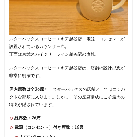
限定店舗
難波駅
雷門
電源
霞が関ビルディング
霞ヶ関
青山
青山一丁目
青梅
青梅インター
青葉区
青葉台
順天堂医院
順天堂大学
飯田橋
館林
スターバックスコーヒーエキア越谷店：電源・コンセントが
馬車道
駅ナカ
駅ビル
駅直結
駅近
設置されているカウンター席。
駅近カフェ
駒澤大学
高円寺
高坂
高尾
正面は東武スカイツリーライン越谷駅の改札。
高島屋
高崎駅
高架下
高田
高田馬場
スターバックスコーヒーエキア越谷店は、店舗の設計思想が
高級住宅街
高輪ゲートウェイ
高輪ゲートウェイ駅
非常に明確です。
高辻
高速道路
鳥浜
鶴ヶ峰
鶴ヶ島市
鶴見
鶴見駅
鹿嶋市
麹町
麻布十番
店内席数は全26席
と、スターバックスの店舗としてはコンパ
クトな部類に入ります。しかし、その座席構成にこそ最大の
麻布台
麻布台ヒルズ
特徴が隠されています。
検索
総席数：26席
電源（コンセント）付き席数：16席
カウンター席：6席