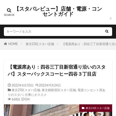
【スタバレビュー】店舗・電源・コン
セントガイド
電源・コンセントありの店舗
新店舗オープン情報
カテゴリー
HOME
東京23区スタバ店舗
【電源席あり：四谷三丁目新宿通り沿
タグ
CIAL鶴見
EXITMELSA
GINZA SIX
Greener Stores
【電源席あり：四谷三丁目新宿通り沿いのスタ
JR南武線
JR西日本
KDDI
KITTE
LOUNGE&CA
バ】スターバックスコーヒー四谷３丁目店
MIYASHITA PARK
My フルーツ³ フラペチーノⓇ
Neighbor
NEOPASA
Olive LOUNGE
OPA
Princi
SHARE 
2022年6月10日
2022年9月24日
東京23区スタバ店舗
,
東京都新宿区スタバ店舗
,
電源コンセント席あ
starbucks
STARBUCKS GINZA HOUSE
T-SITE
Teava
りのスタバ
,
仕事にオススメ
TSUTAYA
TSUTAYA BOOKSTORE
TSUTAYABOOKSTORE
668回
0件
おしゃれ
お台場
お茶の水
くまざわ書店
さい
東京23区スタバ店舗
さいたま新都心
ささしまライブ
そごう千葉
そごう