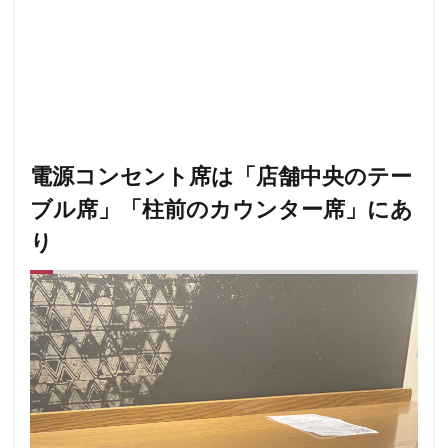
東雲
松戸駅
板橋区
柏
柏の葉キャンパス
栄
桜木町
桶川市
梅ヶ丘
森林公園
横浜
横浜ビジネスパーク
横浜ベイサイド
横浜ポルタ
横
横浜市役所
横浜駅
横須賀
横須賀中央
横須賀
武蔵中原
武蔵境
武蔵小山
武蔵小杉
武蔵小杉
武蔵浦和
武蔵溝ノ口
水道橋
永田町
汐入
電源コンセント席は「店舗中央のテー
汐留シティセンター
江戸川区
江東区
池上駅
ブル席」「柱前のカウンター席」にあ
池袋東口
池袋西口
池袋駅
津田沼
流山おおた
り
浜名湖
浜名湖サービスエリア
浜松
浜松城公園
浜田山
浦和
浦和駅
浦安
海浜幕張
海老
淡路町駅
深夜営業
深谷市
淵野辺
清瀬駅
渋谷サクラステージ
渋谷スクランブルスクエア
渋谷スト
渋谷ヒカリエ
渋谷フクラス
渋谷マークシティ
渋谷
港北東急
港南台
湘南
湘南台
湘南新宿ライン
溝の口
滑川町
熊谷
熊谷駅
熱海
熱田神