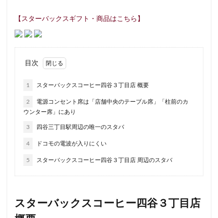
ルミネ立川
一覧
三ツ境
三井アウトレットパーク
【スターバックスギフト・商品はこちら】
三田
三田駅
三菱ビル
三越前
三軒茶屋
上大岡
上尾市
上智大学
上野
上野公園
下北沢
下高井戸
世田谷代田
世田谷区
中央区
目次
中央林間
中央自動車道
中央道
中山
中目黒
1
スターバックスコーヒー四谷３丁目店 概要
中野駅
丸の内
丸の内オアゾ
丸の内パークビル
丸ビル
久喜
久喜市
久喜駅
久屋大通
九
2
電源コンセント席は「店舗中央のテーブル席」「柱前のカ
ウンター席」にあり
亀有
二俣川
二子玉川
二子玉川ライズ
二子玉
3
四谷三丁目駅周辺の唯一のスタバ
井の頭公園
京急
京急川崎駅
京急百貨店
京急
4
ドコモの電波が入りにくい
京橋
京橋エドグラン
京浜東北線
京王井の頭線
仙川
代々木
代々木上原
代々木公園
代官山
5
スターバックスコーヒー四谷３丁目店 周辺のスタバ
代沢
伊勢原
伏見
佐倉
信濃町
元町・中
入間川
八千代緑が丘
八幡山
八王子駅
八重洲
スターバックスコーヒー四谷３丁目店
公園
六本木
六本木ヒルズ
六本木一丁目
内幸
勝どき
勝どき駅
北区
北千住
北参道
北