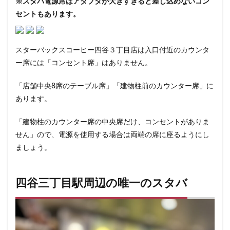
※スタバ電源席はアダプタが大きすぎると差し込めないコン
表参道
西千葉
西友
西台
西国分寺
西新
セントもあります。
西東京市
西武新宿線
西武新宿駅
西船橋
西船
調布パルコ
調布駅
豊橋駅
豊洲
赤坂
赤坂
スターバックスコーヒー四谷３丁目店は入口付近のカウンタ
赤坂サカス
赤坂溜池タワー
赤坂見附
赤羽
赤
ー席には「コンセント席」はありません。
越谷レイクタウン
足柄サービスエリア
路面店
辻堂
那覇空港
都営大江戸線
都営新宿線
都庁前駅
「店舗中央8席のテーブル席」「建物柱前のカウンター席」に
都築パーキングエリア
酒々井
金山
金沢八景
あります。
銀座
銀座コリドー街
銀座コリドー通り
錦糸町
「建物柱のカウンター席の中央席だけ、コンセントがありま
鎌倉駅
閉店
関内
阿佐ヶ谷
阿佐ヶ谷駅
せん」ので、電源を使用する場合は両端の席に座るようにし
雷門
電源
霞が関ビルディング
霞ヶ関
青山
ましょう。
青梅
青梅インター
青葉区
青葉台
順天堂医院
飯田橋
館林
馬車道
駅ナカ
駅ビル
駅直
四谷三丁目駅周辺の唯一のスタバ
駅近カフェ
駒澤大学
高円寺
高坂
高尾
高架下
高田
高田馬場
高級住宅街
高輪ゲート
高輪ゲートウェイ駅
高辻
高速道路
鳥浜
鶴ヶ