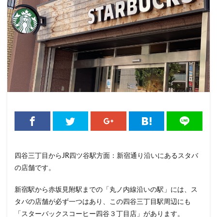
そよら横浜高田
たまプラーザ
つくば
つくばエクス
にこにこテラス
ひばりヶ丘
ふじみ野
ふじみ野市
みなとみらい
ゆめが丘
ゆめが丘ソラトス
ららぽー
ららぽーと富士見
ららテラス
ららテラス川口
アウ
アトレヴィ大塚
アトレ大森
アトレ川崎
アトレ新浦
アリオ
アリオ北砂
アリオ川口
アークヒルズ
イオンモール
イオンモール上尾
イオンモール与野
イオンモール津田沼
イオンモール羽生
イオンレイクタウ
イオン板橋
イオン金沢八景
イクスピアリ
イグジッ
イタリアンベーカリー
イトーヨーカドー
イーアス
四谷三丁目からJR四ツ谷駅方面：新宿通り沿いにあるスタバ
エキア竹ノ塚
エキナカ
エキュート
エキュート上野
の店舗です。
エキュート赤羽
エトモ池上
エミオ練馬
オススメ店
カインズ
カインズホーム
カフェ
ギンザシックス
新宿駅から赤坂見附駅までの「丸ノ内線沿いの駅」には、ス
グランスタ
グランスタ東京
グランデュオ立川
コク
タバの店舗が必ず一つはあり、この四谷三丁目駅周辺にも
「スターバックスコーヒー四谷３丁目店」があります。
コレド室町
コレド室町テラス
コンセント
コースカ