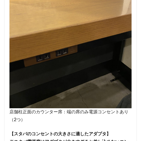
狭山市
王子
珍しい
環境
用賀
田園調布
田町タワー
田町駅
田端
甲州街道
町田市
登戸
白金高輪
皇居
目白駅
目黒
目黒区
相模大野
相鉄
相鉄いずみ野線
石神井公園
研
祐天寺
神之池緑地公園
神保町
神宮前
神栖
神田駅
神谷町
福生市
福生駅
秋葉原
秋
穴場
立川
立川伊勢丹
立川駅
竹ノ塚
竹
第三京浜
笹塚
笹塚駅
築地
築地本願寺
経堂
綱島
綱島駅
総武線
練馬駅
缶コー
羽生
羽生市
羽田空港
習志野市
聖路加国際病
自由が丘駅
舞浜
船橋
船橋駅
芝大門
芝
花園
若葉
茅ヶ崎
茅場町
茗荷谷
草加駅
店舗柱正面のカウンター席：端の席のみ電源コンセントあり
葉山
葛西
葛西臨海公園
葛飾区
蒲田駅
（2つ）
蓮田サービスエリア
蔦屋家電
蔦屋書店
藤沢
【スタバのコンセントの大きさに適したアダプタ】
蘇我
虎ノ門
虎ノ門ヒルズ
虎ノ門ヒルズステーショ