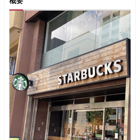
概要
千代田区
千歳烏山
千歳船橋
千葉中央駅
千葉
千葉駅
千駄ヶ谷
半蔵門
半蔵門線
南与野
南砂町
南船橋
南越谷
南越谷駅
原宿
吉
名古屋市
名古屋駅
名古屋高島屋
名鉄名古屋駅
和光
和光駅
品川駅
営業時間
四ツ谷
国
国道124号線
国道1号線
国際通り
土呂
土浦
坂戸
外苑
外苑前
多摩ニュータウン
多摩境
大人の街
大倉山
大和
大塚
大学
大学内
大宮
大宮駅
大崎
大崎駅
大手町
大手町
大手町プレイス
大手町駅
大森
大森駅
大泉学
大船
大船駅
大門
大阪高島屋
天王町
太
妙典
学園の森
学芸大学駅
富士市
富岡
小作
小山
小岩
小川町
小川町駅
小平市
小田原駅
小田急
小田急百貨店
山手通り
岡崎