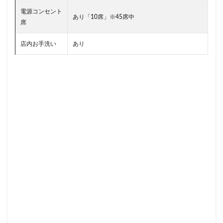
日本医科大学付属病院
日本大学板橋病院
日本橋
日
電源コンセント
日比谷シティ
日比谷公園
日比谷駅
日産
あり「10席」※45席中
席
日産グローバル本社ギャラリー
日野市
早稲田
旭橋
店内お手洗い
あり
明治大学
明治神宮前
星川
春日部
昭島
有楽町
有楽町ビル
有楽町駅
朝霞
朝霞駅
本川越駅
本郷三丁目
札幌
村上
東京
東京
東京ガーデンテラス紀尾井町
東京スカイツリー
東京ディ
東京ドームシティ
東京ビッグサイト
東京ミッドタウン
東京ミッドタウン八重洲
東京ミッドタウン日比谷
東京メ
東京メトロ半蔵門線
東京メトロ東西線
東京メトロ銀座線
東京ワールドゲート
東京国際フォーラム
東京理科大学
東名高速
東名高速道路
東大
東大宮
東小金井
東急スクエア
東急ツインズ
東急プラザ
東急世田谷
東急田園都市線
東急蒲田駅
東戸塚
東松山
東
東武百貨店
東武練馬
東池袋
東海道新幹線
東