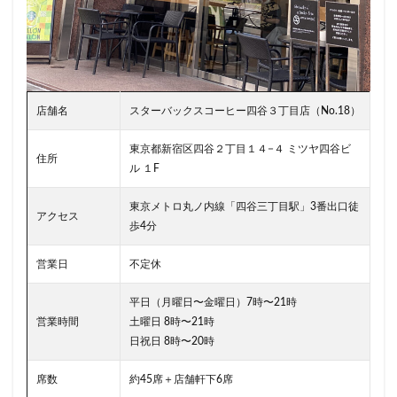
川口駅
川島町
川崎ルフロン
川崎駅
川越
市ヶ谷
市ヶ谷駅
市川駅
帝京大学
幕張豊砂
年末年始
広い
広いカフェ
広尾
府中本町駅
府中駅
弥生台
御徒町
御成門
御茶ノ水
志木
志木駅
志茂
恵比寿
恵比寿ガーデンプレ
店舗名
スターバックスコーヒー四谷３丁目店（No.18）
恵那峡
愛宕ヒルズ
慶應義塾大学病院
成城
成
東京都新宿区四谷２丁目１４−４ ミツヤ四谷ビ
住所
成増駅
成田空港
成田空港第1ターミナル
戸塚
ル １F
戸田市
所沢市
所沢駅
手話
押上
持ち帰
東京メトロ丸ノ内線「四谷三丁目駅」3番出口徒
改札外
文化村
新三郷
新丸ビル
新商品
アクセス
歩4分
新大阪駅
新宿
新宿グリーンタワービル
新宿マイン
営業日
不定休
新宿マルイ
新宿三丁目
新宿御苑
新宿御苑前
新宿野村ビル
新宿駅
新小岩
新幹線
新座市
平日（月曜日〜金曜日）7時〜21時
新杉田
新東名高速道路
新横浜
新橋
新橋駅
営業時間
土曜日 8時〜21時
日祝日 8時〜20時
新浦安
新百合ヶ丘
新綱島
新越谷
新越谷駅
新高島
日吉
日本テレビ
日本初店舗
日本医科
席数
約45席＋店舗軒下6席