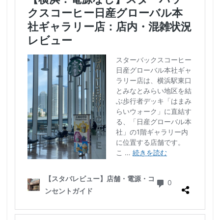
浜松城公園
浜松町
浜松駅
浜田山
浦和
浦和駅
浦安
海浜幕張
海老名サービスエリア
淡路町駅
深夜営業
深谷市
淵野辺
清瀬駅
渋谷
渋谷サクラステージ
渋谷スクランブルスクエア
渋谷ストリーム
渋谷パルコ
渋谷ヒカリエ
渋谷フクラス
渋谷マークシティ
渋谷駅
港北ミナモ
港北東急
港南台
湘南
湘南台
湘南新宿ライン
溜池山王
溝の口
滑川町
熊谷
熊谷駅
熱海
熱田神宮
犬山市
狭山市
王子
珍しい
環境
用賀
田園調布
田町
田町タワー
田町駅
田端
甲州街道
町田市
町田駅
病院
登戸
白金高輪
皇居
目白駅
目黒
目黒区
目黒駅
相模大野
相鉄
相鉄いずみ野線