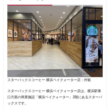
南越谷駅
原宿
吉祥寺
名古屋
名古屋市
名古屋駅
名古屋高島屋
名鉄名古屋駅
名鉄神宮前
名駅
和光
和光駅
品川駅
営業時間
四ツ谷
国体通り
国立競技場
国道124号線
国道1号線
国際通り
土呂
土浦
地下街
地下鉄
坂戸
外苑
外苑前
多摩ニュータウン
多摩境
大久保
大井町
大人の街
大倉山
大和
大塚
大学
大学内の店舗
大学病院
大宮
大宮駅
大崎
大崎駅
大手町
大手町ビル
大手町プレイス
大手町駅
大森
大森駅
スターバックスコーヒー 横浜ベイクォーター店：外観
大泉学園
大津通
大船
大船駅
大門
大阪高島屋
天王町
太田市
奥沢
妙典
スターバックスコーヒー 横浜ベイクォーター店は、横浜駅東
学園の森
学芸大学駅
富士市
富岡
口方面の商業施設「横浜ベイクォーター」2階にあるスターバ
ックスです。
富岡バイパス
富里
小作
小山
小岩