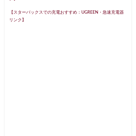
春日部
昭島
昭島駅
晴海
有楽町
有楽町ビル
有楽町駅
朝霞
朝霞駅
木場
【スターバックスでの充電おすすめ：UGREEN・急速充電器
リンク】
未来屋書店
本川越駅
本郷三丁目
札幌
村上
東京
東京23区
東京ガーデンテラス紀尾井町
東京スカイツリー
東京ディズニーリゾート
東京ドームシティ
東京ビッグサイト
東京ミッドタウン
東京ミッドタウン八重洲
東京ミッドタウン日比谷
東京メトロ
東京メトロ半蔵門線
東京メトロ東西線
東京メトロ銀座線
東京ワールドゲート
東京国際フォーラム
東京理科大学
東京駅
東別院
東名高速
東名高速道路
東大
東大宮
東小金井
東急
東急スクエア
東急ツインズ
東急プラザ
東急世田谷線
東急東横線
東急田園都市線
東急蒲田駅