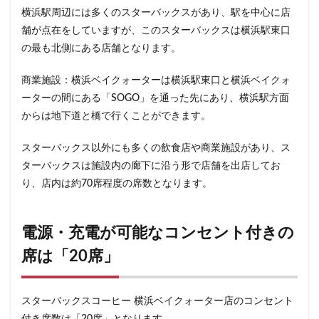
小川町
小川町駅
小平市
小手指
横浜駅周辺には多くのスターバックスがあり、駅を中心に店
小田原駅
小田急
小田急百貨店
山手通り
舗が点在をしていますが、このスターバックスは横浜駅東口
岡崎市
川口
川口駅
川島町
の最も北側にある店舗となります。
川崎ルフロン
川崎駅
川越
川越市
商業施設：横浜ベイクォーターは横浜駅東口と横浜ベイクォ
川越駅
市ヶ谷
市ヶ谷駅
市川駅
ーターの間にある「SOGO」を通った先にあり、横浜駅方面
帝京大学
幕張豊砂
平塚駅
年末年始
からは地下道と橋で行くことができます。
広い
広いカフェ
広尾
府中本町駅
スターバックス以外にも多くの飲食店や商業施設があり、ス
府中競馬場駅
府中駅
弥生台
御徒町
ターバックスは施設内の廊下に沿う形で店舗を出店してお
御成門
御茶ノ水
御茶ノ水ソラシティ
志木
り、店内は約70席程度の席数となります。
志木駅
志茂
恵比寿
恵比寿ガーデンプレイス
恵比寿駅
恵那峡
愛宕ヒルズ
電源・充電が可能なコンセント付きの
慶應義塾大学病院
成城
成城学園前
成増
席は「20席」
成増駅
成田空港
成田空港第1ターミナル
戸塚
戸塚駅
戸田公園
戸田市
所沢市
スターバックスコーヒー 横浜ベイクォーター店のコンセント
所沢駅
手話
押上
持ち帰り
改札内