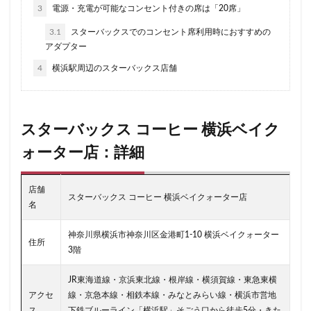
3
電源・充電が可能なコンセント付きの席は「20席」
セレオ八王子
センター北
センター南
3.1
スターバックスでのコンセント席利用時におすすめの
セントラルパーク
ソラマチ
タワーマンション
アダプター
ダイエー
ツタヤ
ティバーナ
テイクアウト
4
横浜駅周辺のスターバックス店舗
テイクアウト専門
テイクアウト専門店
ディバーナ
トナリエキュート
トリトンスクエア
ドライブスルー
ニュウマン
ニュウマン横浜
スターバックス コーヒー 横浜ベイク
ハラカド
ハレノテラス
バスターミナル東京八重洲
ォーター店：詳細
パーキングエリア
ビーンズ
ビーンズ亀有
ピオニウォーク
フルルガーデン八千代
プリンチ
店舗
スターバックス コーヒー 横浜ベイクォーター店
名
プルデンシャルタワー
ベイシア
ベイシア富里
ペリエ千葉
ペリエ海浜幕張
マルイ
神奈川県横浜市神奈川区金港町1-10 横浜ベイクォーター
住所
マロニエゲート
マーケットプレイス
3階
ミヤシタパーク
ムスブ田町
メトロピア
JR東海道線・京浜東北線・根岸線・横須賀線・東急東横
モザイクモール港北
モラージュ菖蒲
モリタウン
アクセ
線・京急本線・相鉄本線・みなとみらい線・横浜市営地
ヤエチカ
ヤマダ電機
ヨリマチ
ラシック
ス
下鉄ブルーライン「横浜駅」そごう口から徒歩5分・きた