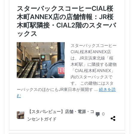
石神井公園
研究学園
碑文谷
祐天寺
神之池緑地公園
神保町
神宮前
神栖
神栖市
神楽坂
神田駅
神谷町
福生市
福生駅
秋葉原
秋葉原駅
稲城
穴場
立川
立川伊勢丹
立川駅
竹ノ塚
竹橋
第1ターミナル
第三京浜
笹塚
笹塚駅
築地
築地本願寺
籠原
紀尾井町
経堂
綱島
綱島駅
総武線
練馬駅
缶コーヒー
羽村市
羽生
羽生市
羽田空港
習志野市
聖路加国際病院
自由が丘
自由が丘駅
舞浜
船橋
船橋駅
芝大門
芝浦
芦花公園
花園
若葉
茅ヶ崎
茅場町
茗荷谷
草加駅
荒川区
荻窪
葉山
葛西
葛西臨海公園
葛飾区
蒲田駅
蓮根
蓮田サービスエリア
蔦屋家電
蔦屋書店
藤沢