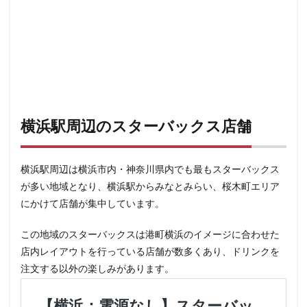
東戸塚
東松山
東武東上線
東武百貨店
東武練馬
東池袋
東海道新幹線
東葉高速鉄道
東銀座
東雲
松戸駅
板橋区
柏
柏の葉キャンパス
柏駅
柏高島屋
栄
桜木町
桶川市
梅ヶ丘
森林公園
横浜
横浜ビジネスパーク
横浜ベイサイド
横浜ポルタ
横浜駅周辺のスターバックス店舗
横浜モアーズ
横浜市
横浜市役所
横浜駅
横須賀
横須賀中央
横須賀線
歌舞伎町
横浜駅周辺は横浜市内・神奈川県内でも最もスターバックス
武蔵中原
武蔵境
武蔵小山
武蔵小杉
が多い地域となり、横浜駅からみなとみらい、桜木町エリア
武蔵小杉病院
武蔵村山
武蔵浦和
武蔵溝ノ口
にかけて店舗が集中しています。
水道橋
永田町
汐入
汐留
汐留シティセンター
江戸川区
江東区
池上駅
この地域のスターバックスは港町横浜のイメージに合わせた
店内レイアウトを行っている店舗が数多くあり、ドリンクを
池尻大橋
池袋
池袋東口
池袋西口
注文する以外の楽しみがあります。
池袋駅
津田沼
流山おおたかの森
浅草
浜名湖
浜名湖サービスエリア
浜松