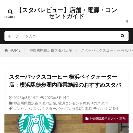
【スタバレビュー】店舗・電源・コン
カテゴリー
セントガイド
タグ
HOME
CIAL鶴見
神奈川県横浜市スタバ店舗
EXITMELSA
GINZA SIX
スターバックスコーヒー 横浜
Greener Stores
JINS
JR
JR南武線
JR西日本
KDDI
KITTE
LOUNGE&CAFE
スターバックスコーヒー 横浜ベイクォーター
MIYASHITA PARK
My フルーツ³ フラペチーノⓇ
店：横浜駅徒歩圏内商業施設のおすすめスタバ
Neighborhood and Coffee
NEOPASA
Olive LOUNGE
OPA
Princi
SHARE LOUNGE
2023年3月14日
2023年3月14日
神奈川県横浜市スタバ店舗
,
電源コンセント席ありのスタバ
starbucks
STARBUCKS GINZA HOUSE
T-SITE
コンセント
,
スタバ
,
スターバックス
,
横浜駅
,
電源
538回
0件
Teavana
Think Lab
TSUTAYA
神奈川県横浜市スタバ店舗
TSUTAYA BOOKSTORE
TSUTAYABOOKSTORE
あざみ野
おしゃれ
お台場
お茶の水