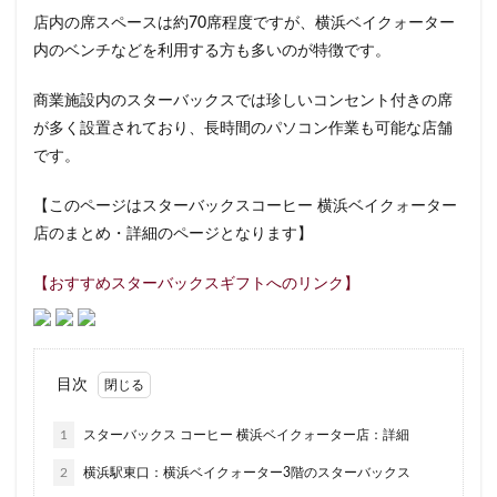
店内の席スペースは約70席程度ですが、横浜ベイクォーター
イクスピアリ
イグジットメルサ
内のベンチなどを利用する方も多いのが特徴です。
イタリアンベーカリー
イトーヨーカドー
イーアス
エキア
エキア竹ノ塚
エキナカ
エキュート
商業施設内のスターバックスでは珍しいコンセント付きの席
エキュート上野
エキュート立川
エキュート赤羽
が多く設置されており、長時間のパソコン作業も可能な店舗
です。
エトモ池上
エミオ練馬
オススメ店舗
オートバックス
カインズ
カインズホーム
【このページはスターバックスコーヒー 横浜ベイクォーター
カフェ
ギンザシックス
クイーンズスクエア
店のまとめ・詳細のページとなります】
グランスタ
グランスタ東京
グランデュオ立川
【おすすめスターバックスギフトへのリンク】
コクーンシティ
コレド室町
コレド室町テラス
コンセント
コースカベイサイド
サンケイビル
サンシャインシティ
サービスエリア
目次
シモキタエキウエ
シャポー
シャポー新小岩
ジョイナス
スタバ
スタバ1号店
1
スターバックス コーヒー 横浜ベイクォーター店：詳細
スターバックス
スターバックス ティー＆カフェ
2
横浜駅東口：横浜ベイクォーター3階のスターバックス
スターバックスギンザハウス
スターバックスリザーブ