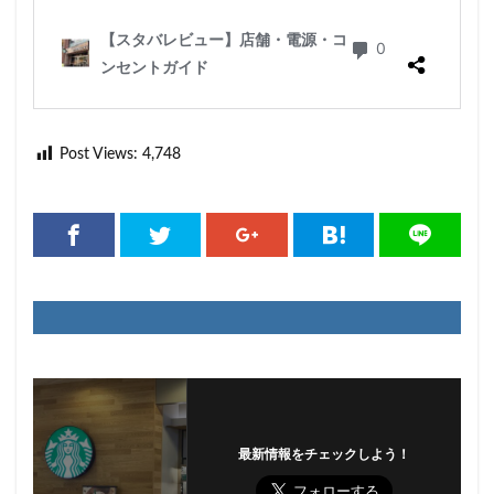
限定店舗
難波駅
雷門
電源
霞が関ビルディング
霞ヶ関
青山
青山一丁目
青梅
青梅インター
青葉区
青葉台
順天堂医院
順天堂大学
飯田橋
館林
馬車道
駅ナカ
駅ビル
駅直結
駅近
Post Views:
4,748
駅近カフェ
駒澤大学
高円寺
高坂
高尾
高島屋
高崎駅
高架下
高田
高田馬場
高級住宅街
高輪ゲートウェイ
高輪ゲートウェイ駅
高辻
高速道路
鳥浜
鶴ヶ峰
鶴ヶ島市
鶴見
鶴見駅
鹿嶋市
麹町
麻布十番
麻布台
麻布台ヒルズ
検索
最新情報をチェックしよう！