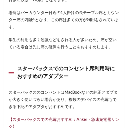
付き席数は「20席」となります。
改札外
文化村
新三郷
新丸ビル
新商品
新大久保
新大阪
新大阪駅
新宿
場所はバーカウンター付近の1人掛けの長テーブル席とカウン
新宿グリーンタワービル
新宿マインズタワー
ター席の2箇所となり、この席は多くの方が利用をされていま
す。
新宿マルイ
新宿三丁目
新宿御苑
新宿御苑前
新宿西口
新宿野村ビル
新宿駅
新小岩
学生の利用も多く勉強などをされる人が多いため、席が空い
新幹線
新座市
新御茶ノ水
新杉田
ている場合は先に席の確保を行うことをおすすめします。
新東名高速道路
新横浜
新橋
新橋駅
新津田沼
新浦安
新百合ヶ丘
新綱島
スターバックスでのコンセント席利用時に
新越谷
新越谷駅
新青梅街道
新高島
おすすめのアダプター
日吉
日本テレビ
日本初店舗
日本医科大学
日本医科大学付属病院
日本大学板橋病院
日本橋
スターバックスのコンセントはMacBookなどの純正アダプタ
日本橋高島屋
日比谷
日比谷シティ
が大きく使いづらい場合があり、複数のデバイスの充電もで
日比谷公園
日比谷駅
日産
きる下記のアダプタがおすすめです。
日産グローバル本社ギャラリー
日野市
早稲田
【スターバックスでの充電おすすめ：Anker・急速充電器リン
旭橋
明大前
明治大学
明治神宮前
星川
ク】