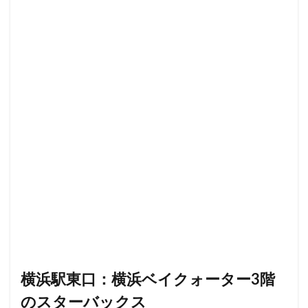
二子玉川公園
五反田
井の頭公園
京急
京急川崎駅
京急百貨店
京急鶴見駅
京成千葉駅
京橋
京橋エドグラン
京浜東北線
京王井の頭線
京王新線
京王線
仙川
代々木
代々木上原
代々木公園
代官山
代官山T-SITE
代沢
伊勢原
伏見
佐倉
信濃町
元町・中華街
光が丘
入間川
八千代緑が丘
八幡山
八王子駅
八重洲
八重洲地下街
公園
六本木
六本木ヒルズ
六本木一丁目
内幸町
再開発
勝どき
勝どき駅
北区
北千住
北参道
北戸田
北谷町
千代田区
千歳烏山
千歳船橋
千葉中央駅
千葉公園
千葉市
千葉駅
千駄ヶ谷
半蔵門
半蔵門線
南与野
横浜駅東口：横浜ベイクォーター3階
南千住
南武線
南砂町
南船橋
南越谷
のスターバックス