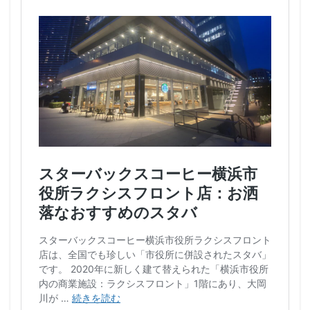
藤沢市
藤沢駅
蘇我
虎ノ門
虎ノ門ヒルズ
虎ノ門ヒルズステーションタワー
虎ノ門駅
表参道
西千葉
西友
西台
西国分寺
西新井
西新宿
西東京市
西武新宿線
西武新宿駅
西船橋
西船橋駅
調布
調布パルコ
調布駅
豊橋駅
豊洲
赤坂
赤坂インターシティAIR
赤坂サカス
赤坂溜池タワー
赤坂見附
赤羽
赤羽駅
越谷レイクタウン
足柄サービスエリア
路面店
辻堂駅
那覇
那覇空港
都営大江戸線
都営新宿線
都庁前駅
都立明治公園
都築パーキングエリア
酒々井
金山
金沢八景
金町
金町駅
銀座
銀座コリドー街
銀座コリドー通り
錦糸町
錦糸町駅
鎌倉
鎌倉駅
閉店
関内
阿佐ヶ谷
阿佐ヶ谷駅