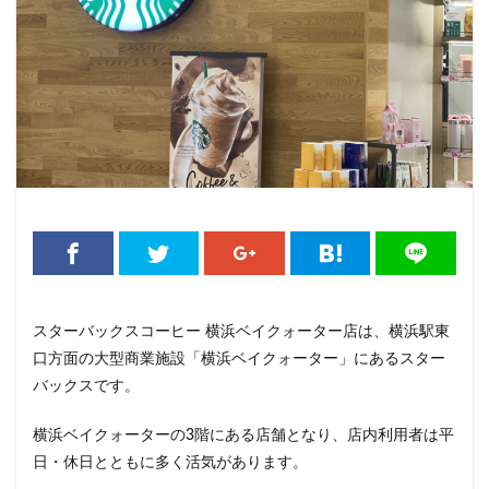
くまざわ書店
さいたま市
さいたま新都心
ささしまライブ
そごう千葉
そごう横浜
そよら横浜高田
たまプラーザ
つくば
つくばエクスプレス
つくば駅
にこにこテラス
ひばりヶ丘
ふじみ野
ふじみ野市
まとめ
みなとみらい
ゆめが丘
ゆめが丘ソラトス
ららぽーと
ららぽーと富士見
ららテラス
ららテラス川口
アウトレット
アトレ
アトレヴィ大塚
アトレ大森
アトレ川崎
アトレ新浦安
アピタテラス
アリオ
スターバックスコーヒー 横浜ベイクォーター店は、横浜駅東
アリオ北砂
アリオ川口
アークヒルズ
イオン
口方面の大型商業施設「横浜ベイクォーター」にあるスター
イオンモール
イオンモール上尾
イオンモール与野
バックスです。
イオンモール春日部
イオンモール津田沼
横浜ベイクォーターの3階にある店舗となり、店内利用者は平
イオンモール羽生
イオンレイクタウン
日・休日とともに多く活気があります。
イオン市川妙典
イオン板橋
イオン金沢八景