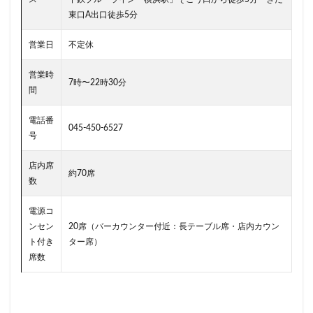
東口A出口徒歩5分
ラスカ熱海
ラゾーナ川崎
ララガーデン
リージョナルランドマークストア
ルミネ横浜
営業日
不定休
ルミネ池袋
ルミネ立川
一覧
三ツ境
営業時
三井アウトレットパーク
三井住友銀行
三田
7時〜22時30分
間
三田駅
三菱ビル
三越前
三軒茶屋
電話番
三鷹市
三鷹駅
上大岡
上尾市
上智大学
045-450-6527
号
上野
上野公園
上野御徒町
上野駅
店内席
下北沢
下高井戸
世田谷代田
世田谷区
約70席
数
中央区
中央大学
中央林間
中央自動車道
中央道
中山
中目黒
中野
中野坂上
電源コ
ンセン
20席（バーカウンター付近：長テーブル席・店内カウン
中野駅
丸の内
丸の内オアゾ
ト付き
ター席）
丸の内パークビル
丸の内ビル
丸ビル
久喜
席数
久喜市
久喜駅
久屋大通
九段下
亀戸
亀有
二俣川
二子玉川
二子玉川ライズ